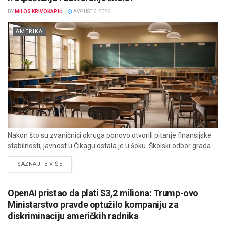
BY
MILOS KRIVOKAPIĆ
AVGUST 6, 2026
AMERIKA
Nakon što su zvaničnici okruga ponovo otvorili pitanje finansijske
stabilnosti, javnost u Čikagu ostala je u šoku. Školski odbor grada...
DETAILS
SAZNAJTE VIŠE
OpenAI pristao da plati $3,2 miliona: Trump-ovo
Ministarstvo pravde optužilo kompaniju za
diskriminaciju američkih radnika