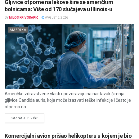
Gljivice otporne na lekove šire se američkim
bolnicama: Više od 170 slučajeva u Illinois-u
BY
MILOS KRIVOKAPIĆ
AVGUST 6, 2026
AMERIKA
Američke zdravstvene vlasti upozoravaju na nastavak širenja
gljivice Candida auris, koja može izazvati teške infekcije i često je
otporna na...
DETAILS
SAZNAJTE VIŠE
Komercijalni avion prišao helikopteru u kojem je bio