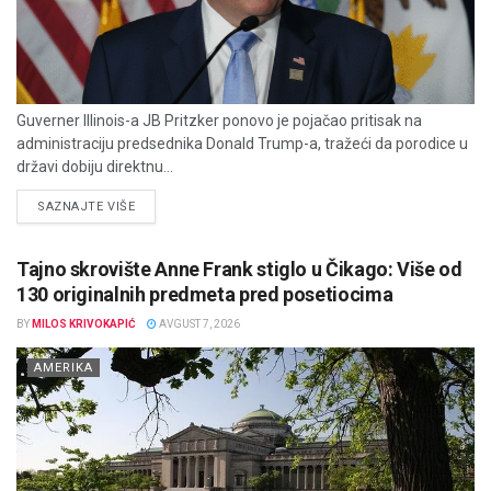
Guverner Illinois-a JB Pritzker ponovo je pojačao pritisak na
administraciju predsednika Donald Trump-a, tražeći da porodice u
državi dobiju direktnu...
DETAILS
SAZNAJTE VIŠE
Tajno skrovište Anne Frank stiglo u Čikago: Više od
130 originalnih predmeta pred posetiocima
BY
MILOS KRIVOKAPIĆ
AVGUST 7, 2026
AMERIKA