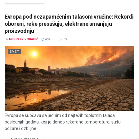
Evropa pod nezapamćenim talasom vrućine: Rekordi
oboreni, reke presušuju, elektrane smanjuju
proizvodnju
BY
MILOS KRIVOKAPIĆ
AVGUST 6, 2026
SVET
Evropa se suočava sa jednim od najtežih toplotnih talasa
poslednjih godina, koji je doneo rekordne temperature, sušu,
požare i ozbiljne...