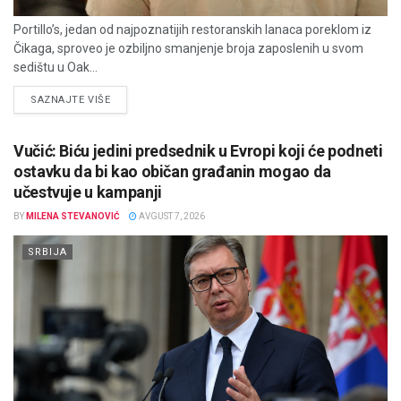
Portillo’s, jedan od najpoznatijih restoranskih lanaca poreklom iz
Čikaga, sproveo je ozbiljno smanjenje broja zaposlenih u svom
sedištu u Oak...
DETAILS
SAZNAJTE VIŠE
Vučić: Biću jedini predsednik u Evropi koji će podneti
ostavku da bi kao običan građanin mogao da
učestvuje u kampanji
BY
MILENA STEVANOVIĆ
AVGUST 7, 2026
SRBIJA