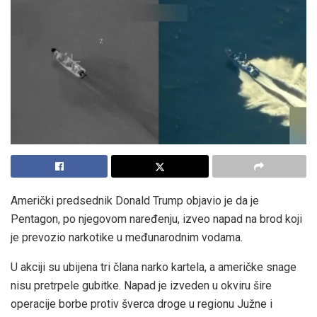
Američki predsednik Donald Trump objavio je da je
Pentagon, po njegovom naređenju, izveo napad na brod koji
je prevozio narkotike u međunarodnim vodama.
U akciji su ubijena tri člana narko kartela, a američke snage
nisu pretrpele gubitke. Napad je izveden u okviru šire
operacije borbe protiv šverca droge u regionu Južne i