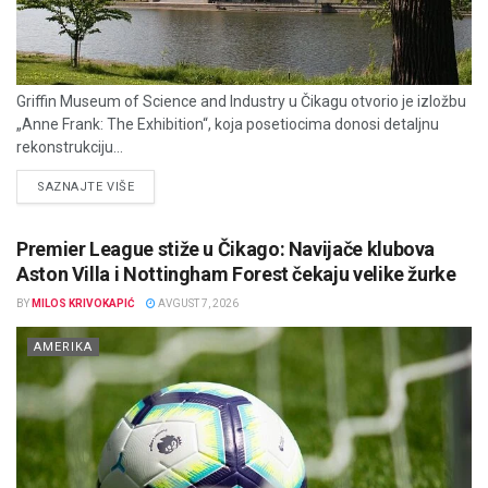
Griffin Museum of Science and Industry u Čikagu otvorio je izložbu
„Anne Frank: The Exhibition“, koja posetiocima donosi detaljnu
rekonstrukciju...
DETAILS
SAZNAJTE VIŠE
Premier League stiže u Čikago: Navijače klubova
Aston Villa i Nottingham Forest čekaju velike žurke
BY
MILOS KRIVOKAPIĆ
AVGUST 7, 2026
AMERIKA