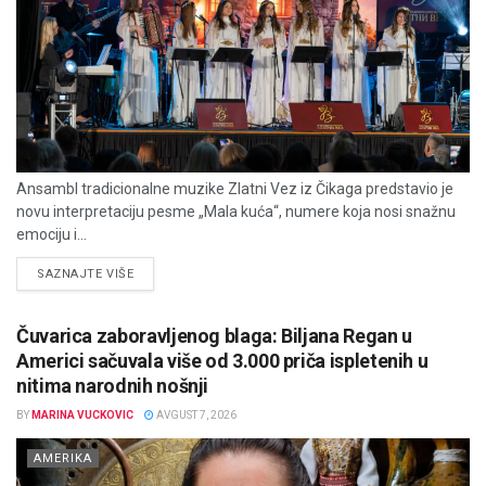
Ansambl tradicionalne muzike Zlatni Vez iz Čikaga predstavio je
novu interpretaciju pesme „Mala kuća“, numere koja nosi snažnu
emociju i...
DETAILS
SAZNAJTE VIŠE
Čuvarica zaboravljenog blaga: Biljana Regan u
Americi sačuvala više od 3.000 priča ispletenih u
nitima narodnih nošnji
BY
MARINA VUCKOVIC
AVGUST 7, 2026
AMERIKA