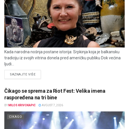
Kada narodna nošnja postane istorija: Srpkinja koja je balkansku
tradiciju iz svojih vitrina donela pred američku publiku Dok većina
ljudi...
DETAILS
SAZNAJTE VIŠE
Čikago se sprema za Riot Fest: Velika imena
raspoređena na tri bine
BY
MILOS KRIVOKAPIĆ
AVGUST 7, 2026
CIKAGO