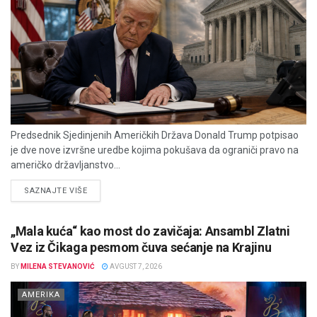
Predsednik Sjedinjenih Američkih Država Donald Trump potpisao
je dve nove izvršne uredbe kojima pokušava da ograniči pravo na
američko državljanstvo...
DETAILS
SAZNAJTE VIŠE
„Mala kuća“ kao most do zavičaja: Ansambl Zlatni
Vez iz Čikaga pesmom čuva sećanje na Krajinu
BY
MILENA STEVANOVIĆ
AVGUST 7, 2026
AMERIKA