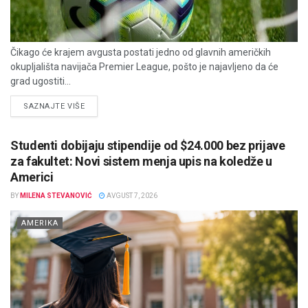
Čikago će krajem avgusta postati jedno od glavnih američkih
okupljališta navijača Premier League, pošto je najavljeno da će
grad ugostiti...
DETAILS
SAZNAJTE VIŠE
Studenti dobijaju stipendije od $24.000 bez prijave
za fakultet: Novi sistem menja upis na koledže u
Americi
BY
MILENA STEVANOVIĆ
AVGUST 7, 2026
AMERIKA