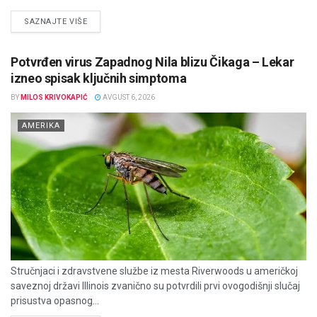
DETAILS
SAZNAJTE VIŠE
Potvrđen virus Zapadnog Nila blizu Čikaga – Lekar
izneo spisak ključnih simptoma
BY
MILOS KRIVOKAPIĆ
AVGUST 6, 2026
AMERIKA
Stručnjaci i zdravstvene službe iz mesta Riverwoods u američkoj
saveznoj državi Illinois zvanično su potvrdili prvi ovogodišnji slučaj
prisustva opasnog...