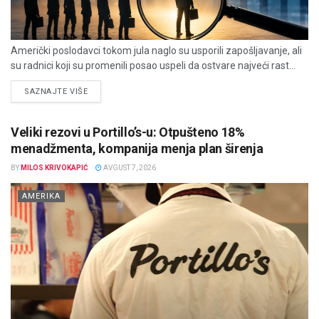
Američki poslodavci tokom jula naglo su usporili zapošljavanje, ali
su radnici koji su promenili posao uspeli da ostvare najveći rast...
DETAILS
SAZNAJTE VIŠE
Veliki rezovi u Portillo’s-u: Otpušteno 18%
menadžmenta, kompanija menja plan širenja
BY
MILOS KRIVOKAPIĆ
AVGUST 7, 2026
AMERIKA