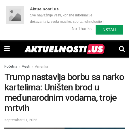
Aktuelnosti.us
Sve najvažnije vesti, korisne informacije,
dešavanja iz sveta muzike, sporta, tehnologije i
još mnogo toga zanimljivog.
No Thanks
INSTALL
Početna
Vesti
Amerika
Trump nastavlja borbu sa narko
kartelima: Uništen brod u
međunarodnim vodama, troje
mrtvih
septembar 21, 2025