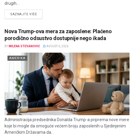
drugih...
DETAILS
SAZNAJTE VIŠE
Nova Trump-ova mera za zaposlene: Plaćeno
porodično odsustvo dostupnije nego ikada
BY
MILENA STEVANOVIĆ
AVGUST 6, 2026
AMERIKA
Administracija predsednika Donalda Trump-a priprema nove mere
koje bi mogle da omoguće većem broju zaposlenih u Sjedinjenim
Američkim Državama da...