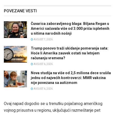
POVEZANE VESTI
Čuvarica zaboravljenog blaga: Biljana Regan u
Americi sačuvala više od 3.000 priča ispletenih
u nitima narodnih nošnji
AVGUST 7, 2026
Trump ponovo traži ukidanje pomeranja sata:
Hoće li Amerika zauvek ostati na letnjem
računanju vremena?
AVGUST 6, 2026
Nova studija na više od 2,5 miliona dece srušila
jednu od najvećih kontroverzi: MMR vakcina
nije povezana sa autizmom
AVGUST 6, 2026
Ovaj napad dogodio se u trenutku pojačanog američkog
vojnog prisustva u regionu, uključujući razmeštanje pet