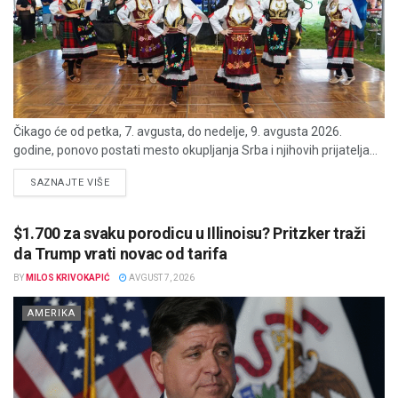
Čikago će od petka, 7. avgusta, do nedelje, 9. avgusta 2026.
godine, ponovo postati mesto okupljanja Srba i njihovih prijatelja...
DETAILS
SAZNAJTE VIŠE
$1.700 za svaku porodicu u Illinoisu? Pritzker traži
da Trump vrati novac od tarifa
BY
MILOS KRIVOKAPIĆ
AVGUST 7, 2026
AMERIKA