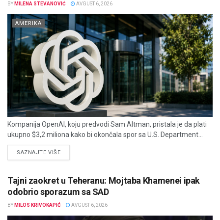
BY
MILENA STEVANOVIĆ
AVGUST 6, 2026
AMERIKA
Kompanija OpenAI, koju predvodi Sam Altman, pristala je da plati
ukupno $3,2 miliona kako bi okončala spor sa U.S. Department...
DETAILS
SAZNAJTE VIŠE
Tajni zaokret u Teheranu: Mojtaba Khamenei ipak
odobrio sporazum sa SAD
BY
MILOS KRIVOKAPIĆ
AVGUST 6, 2026