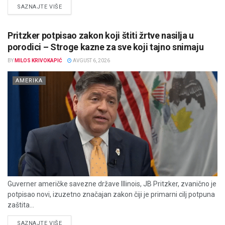
DETAILS
SAZNAJTE VIŠE
Pritzker potpisao zakon koji štiti žrtve nasilja u
porodici – Stroge kazne za sve koji tajno snimaju
BY
MILOS KRIVOKAPIĆ
AVGUST 6, 2026
AMERIKA
Guverner američke savezne države Illinois, JB Pritzker, zvanično je
potpisao novi, izuzetno značajan zakon čiji je primarni cilj potpuna
zaštita...
DETAILS
SAZNAJTE VIŠE