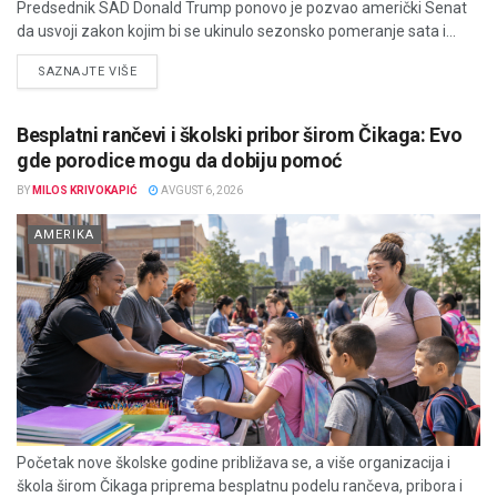
Predsednik SAD Donald Trump ponovo je pozvao američki Senat
da usvoji zakon kojim bi se ukinulo sezonsko pomeranje sata i...
DETAILS
SAZNAJTE VIŠE
Besplatni rančevi i školski pribor širom Čikaga: Evo
gde porodice mogu da dobiju pomoć
BY
MILOS KRIVOKAPIĆ
AVGUST 6, 2026
AMERIKA
Početak nove školske godine približava se, a više organizacija i
škola širom Čikaga priprema besplatnu podelu rančeva, pribora i