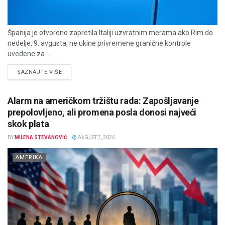
Španija je otvoreno zapretila Italiji uzvratnim merama ako Rim do
nedelje, 9. avgusta, ne ukine privremene granične kontrole
uvedene za...
DETAILS
SAZNAJTE VIŠE
Alarm na američkom tržištu rada: Zapošljavanje
prepolovljeno, ali promena posla donosi najveći
skok plata
BY
MILENA STEVANOVIĆ
AVGUST 7, 2026
AMERIKA