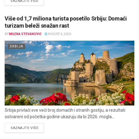
DETAILS
SAZNAJTE VIŠE
Više od 1,7 miliona turista posetilo Srbiju: Domaći
turizam beleži snažan rast
BY
MILENA STEVANOVIĆ
AVGUST 6, 2026
SRBIJA
Srbija privlači sve veći broj domaćih i stranih gostiju, a rezultati
ostvareni od početka godine ukazuju da bi 2026. mogla...
DETAILS
SAZNAJTE VIŠE