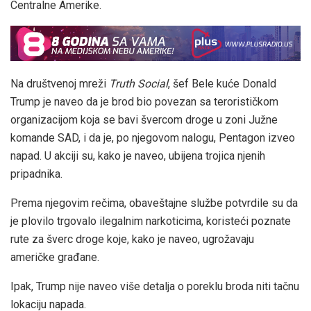
Centralne Amerike.
Na društvenoj mreži
Truth Social
, šef Bele kuće Donald
Trump je naveo da je brod bio povezan sa terorističkom
organizacijom koja se bavi švercom droge u zoni Južne
komande SAD, i da je, po njegovom nalogu, Pentagon izveo
napad. U akciji su, kako je naveo, ubijena trojica njenih
pripadnika.
Prema njegovim rečima, obaveštajne službe potvrdile su da
je plovilo trgovalo ilegalnim narkoticima, koristeći poznate
rute za šverc droge koje, kako je naveo, ugrožavaju
američke građane.
Ipak, Trump nije naveo više detalja o poreklu broda niti tačnu
lokaciju napada.