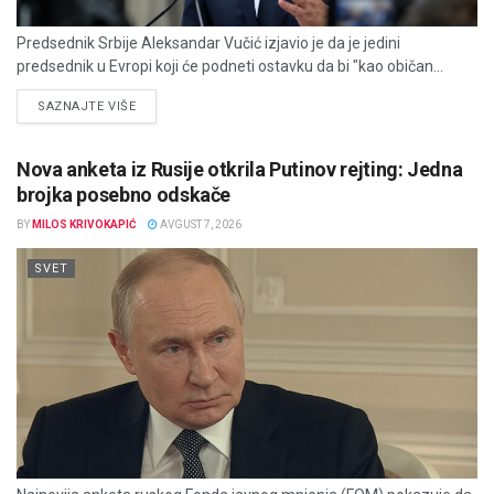
Predsednik Srbije Aleksandar Vučić izjavio je da je jedini
predsednik u Evropi koji će podneti ostavku da bi "kao običan...
DETAILS
SAZNAJTE VIŠE
Nova anketa iz Rusije otkrila Putinov rejting: Jedna
brojka posebno odskače
BY
MILOS KRIVOKAPIĆ
AVGUST 7, 2026
SVET