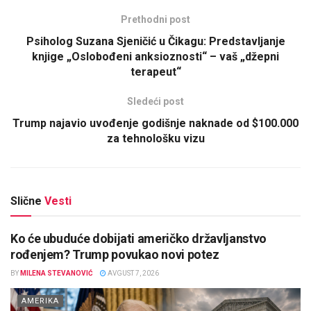
Prethodni post
Psiholog Suzana Sjeničić u Čikagu: Predstavljanje
knjige „Oslobođeni anksioznosti“ – vaš „džepni
terapeut“
Sledeći post
Trump najavio uvođenje godišnje naknade od $100.000
za tehnološku vizu
Slične
Vesti
Ko će ubuduće dobijati američko državljanstvo
rođenjem? Trump povukao novi potez
BY
MILENA STEVANOVIĆ
AVGUST 7, 2026
AMERIKA