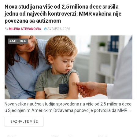
Nova studija na više od 2,5 miliona dece srušila
jednu od najvećih kontroverzi: MMR vakcina nije
povezana sa autizmom
BY
MILENA STEVANOVIĆ
AVGUST 6, 2026
AMERIKA
Nova velika naučna studija sprovedena na više od 2,5 miliona dece
u Sjedinjenim Američkim Državama ponovo je potvrdila da MMR...
DETAILS
SAZNAJTE VIŠE