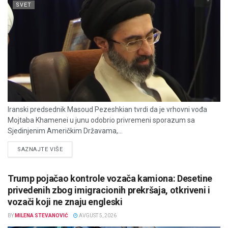
SVET
Iranski predsednik Masoud Pezeshkian tvrdi da je vrhovni vođa
Mojtaba Khamenei u junu odobrio privremeni sporazum sa
Sjedinjenim Američkim Državama,...
DETAILS
SAZNAJTE VIŠE
Trump pojačao kontrole vozača kamiona: Desetine
privedenih zbog imigracionih prekršaja, otkriveni i
vozači koji ne znaju engleski
BY
MILENA STEVANOVIĆ
AVGUST 5, 2026