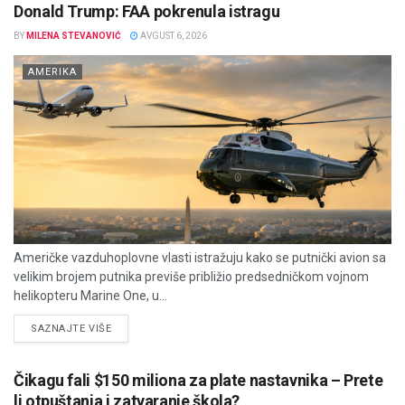
Donald Trump: FAA pokrenula istragu
BY
MILENA STEVANOVIĆ
AVGUST 6, 2026
AMERIKA
Američke vazduhoplovne vlasti istražuju kako se putnički avion sa
velikim brojem putnika previše približio predsedničkom vojnom
helikopteru Marine One, u...
DETAILS
SAZNAJTE VIŠE
Čikagu fali $150 miliona za plate nastavnika – Prete
li otpuštanja i zatvaranje škola?