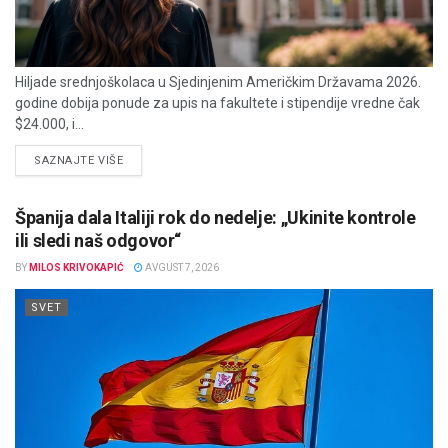
Hiljade srednjoškolaca u Sjedinjenim Američkim Državama 2026.
godine dobija ponude za upis na fakultete i stipendije vredne čak
$24.000, i...
DETAILS
SAZNAJTE VIŠE
Španija dala Italiji rok do nedelje: „Ukinite kontrole
ili sledi naš odgovor“
BY
MILOS KRIVOKAPIĆ
AVGUST 7, 2026
SVET