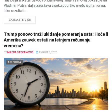
Najnovija anketa ruskog Fonda javnog mnjenja (FOM) pokazuje da
Vladimir Putin i dalje zadržava visoku podršku među ispitanicima,
iako rezultati...
DETAILS
SAZNAJTE VIŠE
Trump ponovo traži ukidanje pomeranja sata: Hoće li
Amerika zauvek ostati na letnjem računanju
vremena?
BY
MILENA STEVANOVIĆ
AVGUST 6, 2026
AMERIKA