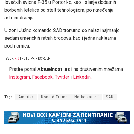
lovačkih aviona F-35 u Portoriko, kao i slanje dodatnih
borbenih letelica sa stelt tehnologijom, po naređenju
administracije.
U zoni Južne komande SAD trenutno se nalazi najmanje
sedam američkih ratnih brodova, kao i jedna nuklearna
podmornica.
IZVOR:
RTS
I FOTO: PRINTSCREEN
Pratite portal
Aktuelnosti.us
i na društvenim mrežama
Instagram
,
Facebook
,
Twitter
i
Linkedin
.
Tags:
Amerika
Donald Tramp
Narko karteli
SAD