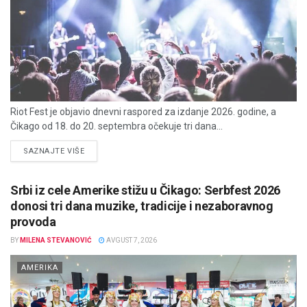
Riot Fest je objavio dnevni raspored za izdanje 2026. godine, a
Čikago od 18. do 20. septembra očekuje tri dana...
DETAILS
SAZNAJTE VIŠE
Srbi iz cele Amerike stižu u Čikago: Serbfest 2026
donosi tri dana muzike, tradicije i nezaboravnog
provoda
BY
MILENA STEVANOVIĆ
AVGUST 7, 2026
AMERIKA