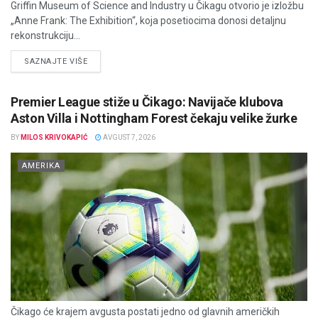
Griffin Museum of Science and Industry u Čikagu otvorio je izložbu
„Anne Frank: The Exhibition“, koja posetiocima donosi detaljnu
rekonstrukciju...
DETAILS
SAZNAJTE VIŠE
Premier League stiže u Čikago: Navijače klubova
Aston Villa i Nottingham Forest čekaju velike žurke
BY
MILOS KRIVOKAPIĆ
AVGUST 7, 2026
AMERIKA
Čikago će krajem avgusta postati jedno od glavnih američkih