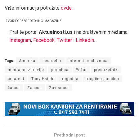
Više informacija potražite
ovde
.
IZVOR: FORBES FOTO: INC. MAGAZINE
Pratite portal
Aktuelnosti.us
i na društvenim mrežama
Instagram
,
Facebook
,
Twitter
i
Linkedin
.
Tags:
Amerika
bestseler
internet prodavnica
mentalno zdravlje
porodica
Požar
preduzetnik
prijatelji
Tony Hsieh
tragedija
tragična sudbina
žalost
Zappos
Zavisnost
Prethodni post