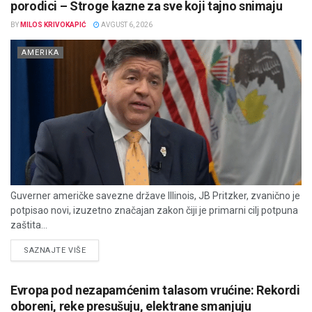
porodici – Stroge kazne za sve koji tajno snimaju
BY
MILOS KRIVOKAPIĆ
AVGUST 6, 2026
AMERIKA
Guverner američke savezne države Illinois, JB Pritzker, zvanično je
potpisao novi, izuzetno značajan zakon čiji je primarni cilj potpuna
zaštita...
DETAILS
SAZNAJTE VIŠE
Evropa pod nezapamćenim talasom vrućine: Rekordi
oboreni, reke presušuju, elektrane smanjuju