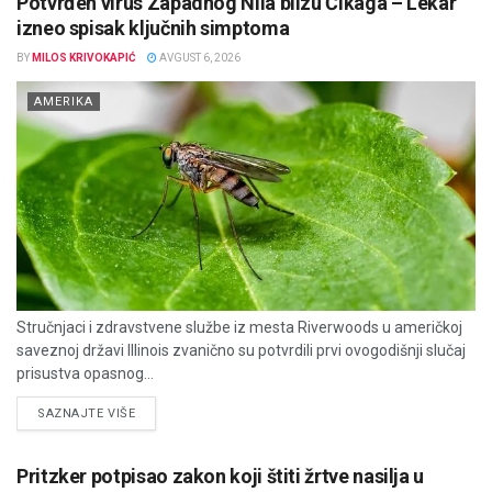
Potvrđen virus Zapadnog Nila blizu Čikaga – Lekar
izneo spisak ključnih simptoma
BY
MILOS KRIVOKAPIĆ
AVGUST 6, 2026
AMERIKA
Stručnjaci i zdravstvene službe iz mesta Riverwoods u američkoj
saveznoj državi Illinois zvanično su potvrdili prvi ovogodišnji slučaj
prisustva opasnog...
DETAILS
SAZNAJTE VIŠE
Pritzker potpisao zakon koji štiti žrtve nasilja u