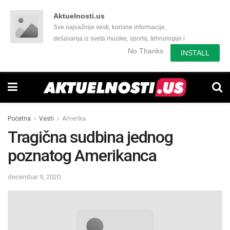
Aktuelnosti.us
Sve najvažnije vesti, korisne informacije,
dešavanja iz sveta muzike, sporta, tehnologije i
još mnogo toga zanimljivog.
No Thanks
INSTALL
Početna
Vesti
Amerika
Tragična sudbina jednog
poznatog Amerikanca
decembar 9, 2020