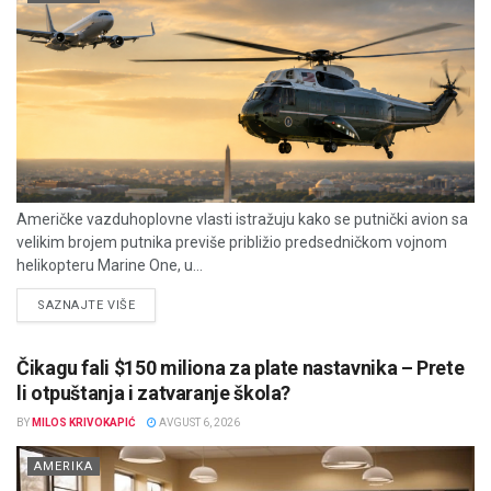
Američke vazduhoplovne vlasti istražuju kako se putnički avion sa
velikim brojem putnika previše približio predsedničkom vojnom
helikopteru Marine One, u...
DETAILS
SAZNAJTE VIŠE
Čikagu fali $150 miliona za plate nastavnika – Prete
li otpuštanja i zatvaranje škola?
BY
MILOS KRIVOKAPIĆ
AVGUST 6, 2026
AMERIKA