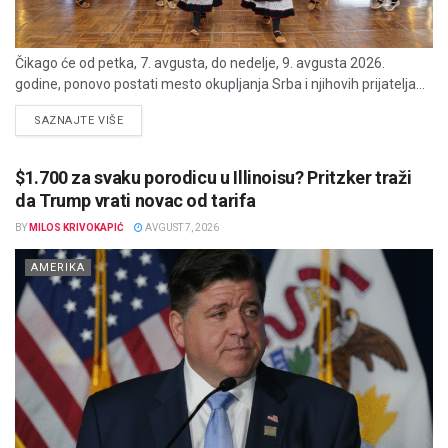
Čikago će od petka, 7. avgusta, do nedelje, 9. avgusta 2026.
godine, ponovo postati mesto okupljanja Srba i njihovih prijatelja...
DETAILS
SAZNAJTE VIŠE
$1.700 za svaku porodicu u Illinoisu? Pritzker traži
da Trump vrati novac od tarifa
BY
MILOS KRIVOKAPIĆ
AVGUST 7, 2026
AMERIKA