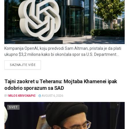
Kompanija OpenAI, koju predvodi Sam Altman, pristala je da plati
ukupno $3,2 miliona kako bi okončala spor sa U.S. Department...
DETAILS
SAZNAJTE VIŠE
Tajni zaokret u Teheranu: Mojtaba Khamenei ipak
odobrio sporazum sa SAD
BY
MILOS KRIVOKAPIĆ
AVGUST 6, 2026
SVET