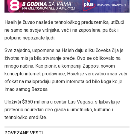
Hseih je čuvao nasleđe tehnološkog preduzetnika, utičući
ne samo na svoje vršnjake, već i na zaposlene, pa čak i
potpuno nepoznate ljudi.
Sve zajedno, uspomene na Hsieh daju sliku čoveka čija je
životna misija bila stvaranje sreće. Ovo se oblikovalo na
mnogo načina. Kao pionir, u kompaniji Zappos, novom
konceptu internet prodavnice, Hsieh je verovatno imao veći
efekat na maloprodaju putem interneta od bilo koga ko je
imao samog Bezosa.
Uloživši $350 miliona u centar Las Vegasa, s ljubavlju je
pretvorio neuredan deo grada u umetničko, kulturno i
tehnološko središte.
POVEZANE VESTI