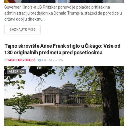
Guverner Illinois-a JB Pritzker ponovo je pojačao pritisak na
administraciju predsednika Donald Trump-a, tražeći da porodice u
državi dobiju direktnu...
DETAILS
SAZNAJTE VIŠE
Tajno skrovište Anne Frank stiglo u Čikago: Više od
130 originalnih predmeta pred posetiocima
BY
MILOS KRIVOKAPIĆ
AVGUST 7, 2026
AMERIKA