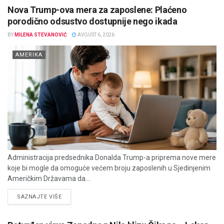
Nova Trump-ova mera za zaposlene: Plaćeno
porodično odsustvo dostupnije nego ikada
BY
MILENA STEVANOVIĆ
AVGUST 6, 2026
AMERIKA
Administracija predsednika Donalda Trump-a priprema nove mere
koje bi mogle da omoguće većem broju zaposlenih u Sjedinjenim
Američkim Državama da...
DETAILS
SAZNAJTE VIŠE