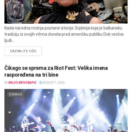
Kada narodna nošnja postane istorija: Srpkinja koja je balkansku
tradiciju iz svojih vitrina donela pred američku publiku Dok većina
ljudi...
DETAILS
SAZNAJTE VIŠE
Čikago se sprema za Riot Fest: Velika imena
raspoređena na tri bine
BY
MILOS KRIVOKAPIĆ
AVGUST 7, 2026
CIKAGO