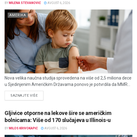
BY
MILENA STEVANOVIĆ
AVGUST 6, 2026
AMERIKA
Nova velika naučna studija sprovedena na više od 2,5 miliona dece
u Sjedinjenim Američkim Državama ponovo je potvrdila da MMR...
DETAILS
SAZNAJTE VIŠE
Gljivice otporne na lekove šire se američkim
bolnicama: Više od 170 slučajeva u Illinois-u
BY
MILOS KRIVOKAPIĆ
AVGUST 6, 2026