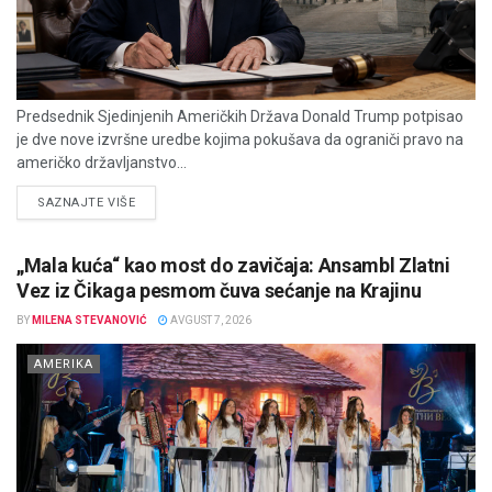
Predsednik Sjedinjenih Američkih Država Donald Trump potpisao
je dve nove izvršne uredbe kojima pokušava da ograniči pravo na
američko državljanstvo...
DETAILS
SAZNAJTE VIŠE
„Mala kuća“ kao most do zavičaja: Ansambl Zlatni
Vez iz Čikaga pesmom čuva sećanje na Krajinu
BY
MILENA STEVANOVIĆ
AVGUST 7, 2026
AMERIKA