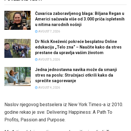
Čuvarica zaboravljenog blaga: Biljana Regan u
Americi sačuvala više od 3.000 priča ispletenih
u nitima narodnih nošnji
AVGUST 7, 2026
Dr Nick Knežević pokreće besplatnu Online
edukaciju „Telo zna“ – Naučite kako da stres
prestane da upravlja vašim životom
AVGUST 5, 2026
Jedna jednostavna navika može da smanji
stres na poslu: Stručnjaci otkrili kako da
sprečite sagorevanje
AVGUST 4, 2026
Naslov njegovog bestselera iz New York Times-a iz 2010.
godine rekao je sve: Delivering Happiness: A Path To
Profits, Passion and Purpose.