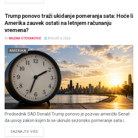
Trump ponovo traži ukidanje pomeranja sata: Hoće li
Amerika zauvek ostati na letnjem računanju
vremena?
BY
MILENA STEVANOVIĆ
AVGUST 6, 2026
AMERIKA
Predsednik SAD Donald Trump ponovo je pozvao američki Senat
da usvoji zakon kojim bi se ukinulo sezonsko pomeranje sata i...
DETAILS
SAZNAJTE VIŠE