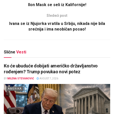
Ilon Mask se seli iz Kalifornije!
Sledeći post
Ivana se iz Njujorka vratila u Srbiju, nikada nije bila
srećnija i ima neobičan posao!
Slične
Vesti
Ko će ubuduće dobijati američko državljanstvo
rođenjem? Trump povukao novi potez
BY
MILENA STEVANOVIĆ
AVGUST 7, 2026
AMERIKA