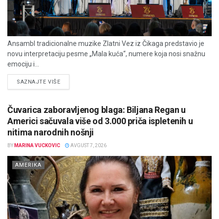
Ansambl tradicionalne muzike Zlatni Vez iz Čikaga predstavio je
novu interpretaciju pesme „Mala kuća“, numere koja nosi snažnu
emociju i...
DETAILS
SAZNAJTE VIŠE
Čuvarica zaboravljenog blaga: Biljana Regan u
Americi sačuvala više od 3.000 priča ispletenih u
nitima narodnih nošnji
BY
MARINA VUCKOVIC
AVGUST 7, 2026
AMERIKA