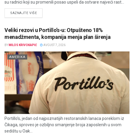
su radnici koji su promenili posao uspeli da ostvare najveći rast...
DETAILS
SAZNAJTE VIŠE
Veliki rezovi u Portillo’s-u: Otpušteno 18%
menadžmenta, kompanija menja plan širenja
BY
MILOS KRIVOKAPIĆ
AVGUST 7, 2026
AMERIKA
Portillo’s, jedan od najpoznatijih restoranskih lanaca poreklom iz
Čikaga, sproveo je ozbiljno smanjenje broja zaposlenih u svom
sedištu u Oak...