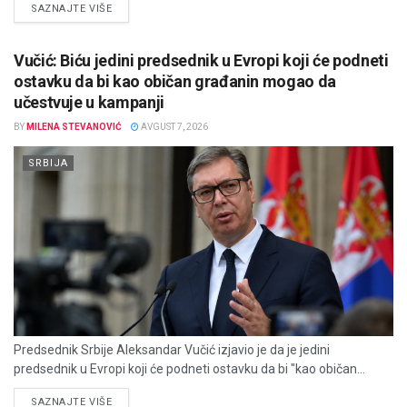
DETAILS
SAZNAJTE VIŠE
Vučić: Biću jedini predsednik u Evropi koji će podneti
ostavku da bi kao običan građanin mogao da
učestvuje u kampanji
BY
MILENA STEVANOVIĆ
AVGUST 7, 2026
SRBIJA
Predsednik Srbije Aleksandar Vučić izjavio je da je jedini
predsednik u Evropi koji će podneti ostavku da bi "kao običan...
DETAILS
SAZNAJTE VIŠE