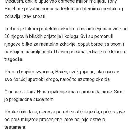
Međutim, dok je upućivao osmehe milionima ljudi, Tony
Hsieh se privatno nosio sa teškim problemima mentalnog
zdravlja i zavisnosti.
Forbes je tokom proteklih nekoliko dana intervjuisao više od
20 njegovih bliskih prijatelja i kolega. Svi su pomenuli
njegove bitke za mentalno zdravlje, poput borbe sa snom i
osećajem usamljenosti. U svim pričama jedna je reč ključna:
tragedija.
Prema brojnim izvorima, Hsieh, uvek pijanac, okrenuo se
sve češćoj upotrebi droge, naročito azotnog oksida.
Čini se da Tony Hsieh ipak nije imao nameru da umre. Smrt
je proglašena slučajnom.
Poslednjih dana, njegova porodica otkrila je da, uprkos više
od pola milijarde procenjene imovine, nije ostavio
testament.