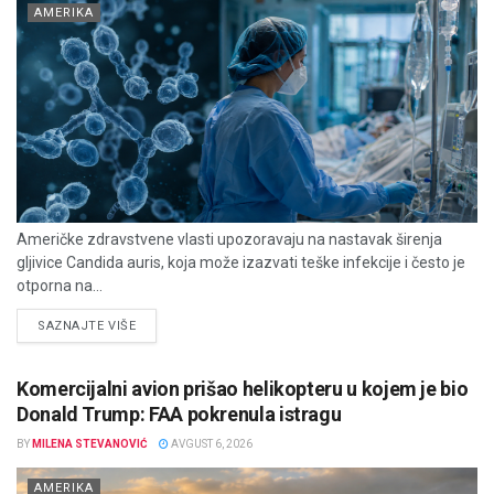
AMERIKA
Američke zdravstvene vlasti upozoravaju na nastavak širenja
gljivice Candida auris, koja može izazvati teške infekcije i često je
otporna na...
DETAILS
SAZNAJTE VIŠE
Komercijalni avion prišao helikopteru u kojem je bio
Donald Trump: FAA pokrenula istragu
BY
MILENA STEVANOVIĆ
AVGUST 6, 2026
AMERIKA