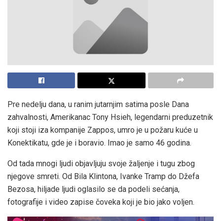
Pre nedelju dana, u ranim jutarnjim satima posle Dana
zahvalnosti, Amerikanac Tony Hsieh, legendarni preduzetnik
koji stoji iza kompanije Zappos, umro je u požaru kuće u
Konektikatu, gde je i boravio. Imao je samo 46 godina.
Od tada mnogi ljudi objavljuju svoje žaljenje i tugu zbog
njegove smreti. Od Bila Klintona, Ivanke Tramp do Džefa
Bezosa, hiljade ljudi oglasilo se da podeli sećanja,
fotografije i video zapise čoveka koji je bio jako voljen.