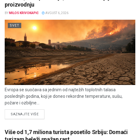
proizvodnju
BY
MILOS KRIVOKAPIĆ
AVGUST 6, 2026
SVET
Evropa se suočava sa jednim od najtežih toplotnih talasa
poslednjih godina, koji je doneo rekordne temperature, sušu,
požare i ozbiljne...
DETAILS
SAZNAJTE VIŠE
Više od 1,7 miliona turista posetilo Srbiju: Domaći
turizam beleži snažan rast