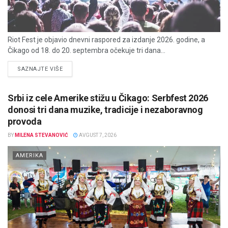
Riot Fest je objavio dnevni raspored za izdanje 2026. godine, a
Čikago od 18. do 20. septembra očekuje tri dana...
DETAILS
SAZNAJTE VIŠE
Srbi iz cele Amerike stižu u Čikago: Serbfest 2026
donosi tri dana muzike, tradicije i nezaboravnog
provoda
BY
MILENA STEVANOVIĆ
AVGUST 7, 2026
AMERIKA