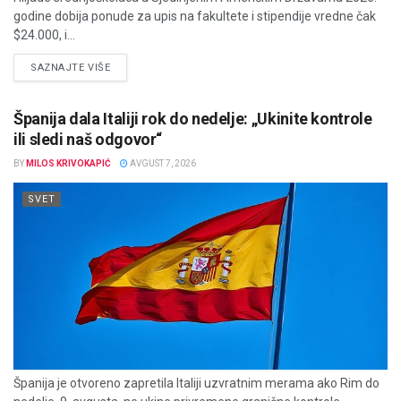
godine dobija ponude za upis na fakultete i stipendije vredne čak
$24.000, i...
DETAILS
SAZNAJTE VIŠE
Španija dala Italiji rok do nedelje: „Ukinite kontrole
ili sledi naš odgovor“
BY
MILOS KRIVOKAPIĆ
AVGUST 7, 2026
SVET
Španija je otvoreno zapretila Italiji uzvratnim merama ako Rim do