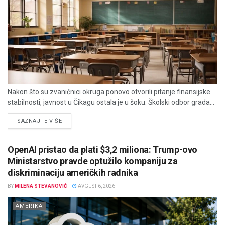
Nakon što su zvaničnici okruga ponovo otvorili pitanje finansijske
stabilnosti, javnost u Čikagu ostala je u šoku. Školski odbor grada...
DETAILS
SAZNAJTE VIŠE
OpenAI pristao da plati $3,2 miliona: Trump-ovo
Ministarstvo pravde optužilo kompaniju za
diskriminaciju američkih radnika
BY
MILENA STEVANOVIĆ
AVGUST 6, 2026
AMERIKA