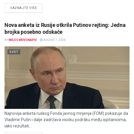
DETAILS
SAZNAJTE VIŠE
Nova anketa iz Rusije otkrila Putinov rejting: Jedna
brojka posebno odskače
BY
MILOS KRIVOKAPIĆ
AVGUST 7, 2026
SVET
Najnovija anketa ruskog Fonda javnog mnjenja (FOM) pokazuje da
Vladimir Putin i dalje zadržava visoku podršku među ispitanicima,
iako rezultati...