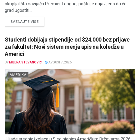
okupljališta navijača Premier League, pošto je najavljeno da će
grad ugostiti...
DETAILS
SAZNAJTE VIŠE
Studenti dobijaju stipendije od $24.000 bez prijave
za fakultet: Novi sistem menja upis na koledže u
Americi
BY
MILENA STEVANOVIĆ
AVGUST 7, 2026
AMERIKA
Hiljade srednjoškolaca u Sjedinjenim Američkim Državama 2026.