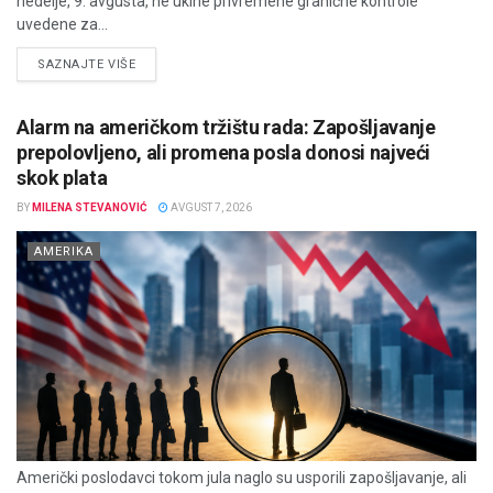
nedelje, 9. avgusta, ne ukine privremene granične kontrole
uvedene za...
DETAILS
SAZNAJTE VIŠE
Alarm na američkom tržištu rada: Zapošljavanje
prepolovljeno, ali promena posla donosi najveći
skok plata
BY
MILENA STEVANOVIĆ
AVGUST 7, 2026
AMERIKA
Američki poslodavci tokom jula naglo su usporili zapošljavanje, ali