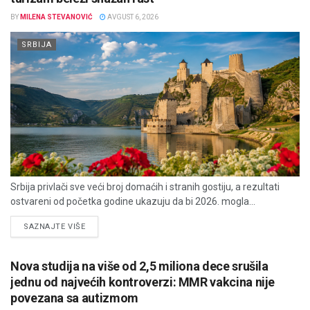
BY
MILENA STEVANOVIĆ
AVGUST 6, 2026
SRBIJA
Srbija privlači sve veći broj domaćih i stranih gostiju, a rezultati
ostvareni od početka godine ukazuju da bi 2026. mogla...
DETAILS
SAZNAJTE VIŠE
Nova studija na više od 2,5 miliona dece srušila
jednu od najvećih kontroverzi: MMR vakcina nije
povezana sa autizmom