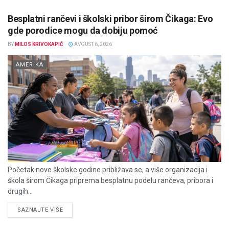
Besplatni rančevi i školski pribor širom Čikaga: Evo
gde porodice mogu da dobiju pomoć
BY
MILOS KRIVOKAPIĆ
AVGUST 6, 2026
AMERIKA
Početak nove školske godine približava se, a više organizacija i
škola širom Čikaga priprema besplatnu podelu rančeva, pribora i
drugih...
DETAILS
SAZNAJTE VIŠE