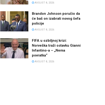
AVGUST 8, 2026
Brandon Johnson poručio da
će baš on izabrati novog šefa
policije
AVGUST 8, 2026
FIFA u ozbiljnoj krizi:
Norveška traži ostavku Gianni
Infantino-a – „Nema
povratka“
AVGUST 8, 2026