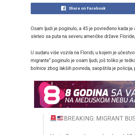
Share on Facebook
Osam ljudi je poginulo, a 45 je povređeno kada je
sleteo sa puta na severu američke države Floride,
U sudaru više vozila na Floridi, u kojem je učestv
migrante“ poginulo je osam ljudi, još toliko je te
bolnice zbog lakših povreda, saopštila je policija,
BREAKING: MIGRANT BU