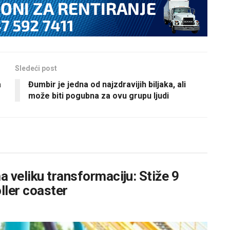
Sledeći post
a
Đumbir je jedna od najzdravijih biljaka, ali
može biti pogubna za ovu grupu ljudi
 veliku transformaciju: Stiže 9
oller coaster