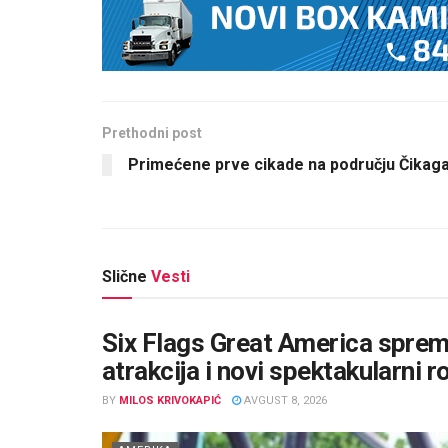
Prethodni post
Primećene prve cikade na području Čikag
Slične
Vesti
Six Flags Great America sprema
atrakcija i novi spektakularni r
BY
MILOS KRIVOKAPIĆ
AVGUST 8, 2026