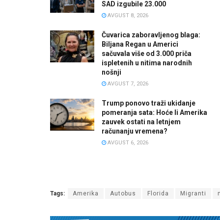
SAD izgubile 23.000
AVGUST 8, 2026
Čuvarica zaboravljenog blaga:
Biljana Regan u Americi
sačuvala više od 3.000 priča
ispletenih u nitima narodnih
nošnji
AVGUST 7, 2026
Trump ponovo traži ukidanje
pomeranja sata: Hoće li Amerika
zauvek ostati na letnjem
računanju vremena?
AVGUST 6, 2026
Tags:
Amerika
Autobus
Florida
Migranti