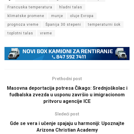
Francuska temperatura
hladni talas
klimatske promene
munje
oluje Evropa
prognoza vreme
Španija 30 stepeni
temperaturni šok
toplotni talas
vreme
Prethodni post
Masovna deportacija potresa Čikago: Srednjoškolac i
fudbalska zvezda u usponu završio u imigracionom
pritvoru agencije ICE
Sledeći post
Gde se vera i učenje spajaju u harmoniji: Upoznajte
Arizona Christian Academy