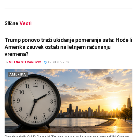
Slične
Vesti
Trump ponovo traži ukidanje pomeranja sata: Hoće li
Amerika zauvek ostati na letnjem računanju
vremena?
BY
MILENA STEVANOVIĆ
AVGUST 6, 2026
AMERIKA