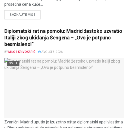
prosečna cena kuće...
DETAILS
SAZNAJTE VIŠE
Diplomatski rat na pomolu: Madrid žestoko uzvratio
Italiji zbog ukidanja Šengena – „Ovo je potpuno
besmisleno!“
BY
MILOS KRIVOKAPIĆ
AVGUST 5, 2026
SVET
Zvanični Madrid uputio je izuzetno oštar diplomatski apel vlastima
u Rimu zahtevajući da odmah i bez odlaganja obustave selektivne