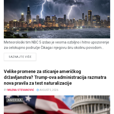
Meteorološki tim NBC 5 izdao je veoma ozbiljno i hitno upozorenje
za celokupno područje Čikaga i njegovu širu okolinu povodom...
DETAILS
SAZNAJTE VIŠE
Velike promene za sticanje američkog
državljanstva? Trump-ova administracija razmatra
nova pravila za test naturalizacije
BY
MILENA STEVANOVIĆ
AVGUST 5, 2026
AMERIKA