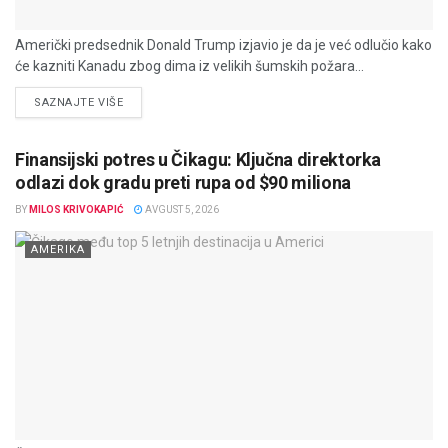
Američki predsednik Donald Trump izjavio je da je već odlučio kako
će kazniti Kanadu zbog dima iz velikih šumskih požara...
DETAILS
SAZNAJTE VIŠE
Finansijski potres u Čikagu: Ključna direktorka
odlazi dok gradu preti rupa od $90 miliona
BY
MILOS KRIVOKAPIĆ
AVGUST 5, 2026
AMERIKA