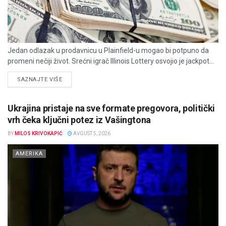
Jedan odlazak u prodavnicu u Plainfield-u mogao bi potpuno da
promeni nečiji život. Srećni igrač Illinois Lottery osvojio je jackpot...
DETAILS
SAZNAJTE VIŠE
Ukrajina pristaje na sve formate pregovora, politički
vrh čeka ključni potez iz Vašingtona
BY
MILOS KRIVOKAPIĆ
AVGUST 5, 2026
AMERIKA