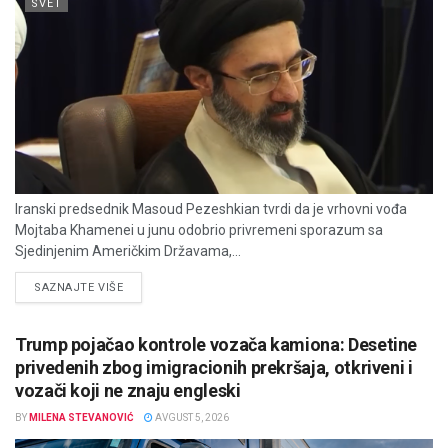
SVET
Iranski predsednik Masoud Pezeshkian tvrdi da je vrhovni vođa
Mojtaba Khamenei u junu odobrio privremeni sporazum sa
Sjedinjenim Američkim Državama,...
DETAILS
SAZNAJTE VIŠE
Trump pojačao kontrole vozača kamiona: Desetine
privedenih zbog imigracionih prekršaja, otkriveni i
vozači koji ne znaju engleski
BY
MILENA STEVANOVIĆ
AVGUST 5, 2026