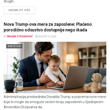
drugih...
DETAILS
SAZNAJTE VIŠE
Nova Trump-ova mera za zaposlene: Plaćeno
porodično odsustvo dostupnije nego ikada
BY
MILENA STEVANOVIĆ
AVGUST 6, 2026
AMERIKA
Administracija predsednika Donalda Trump-a priprema nove mere
koje bi mogle da omoguće većem broju zaposlenih u Sjedinjenim
Američkim Državama da...