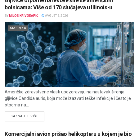
Gljivice otporne na lekove šire se američkim
bolnicama: Više od 170 slučajeva u Illinois-u
BY
MILOS KRIVOKAPIĆ
AVGUST 6, 2026
AMERIKA
Američke zdravstvene vlasti upozoravaju na nastavak širenja
gljivice Candida auris, koja može izazvati teške infekcije i često je
otporna na...
DETAILS
SAZNAJTE VIŠE
Komercijalni avion prišao helikopteru u kojem je bio