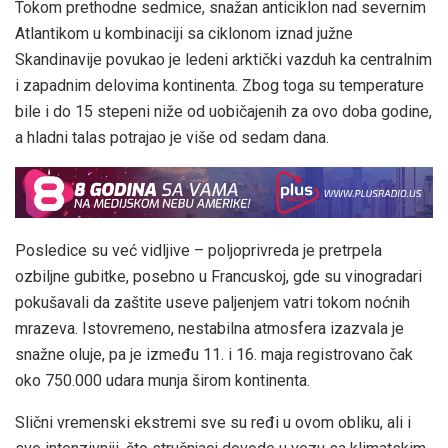
Tokom prethodne sedmice, snažan anticiklon nad severnim
Atlantikom u kombinaciji sa ciklonom iznad južne
Skandinavije povukao je ledeni arktički vazduh ka centralnim
i zapadnim delovima kontinenta. Zbog toga su temperature
bile i do 15 stepeni niže od uobičajenih za ovo doba godine,
a hladni talas potrajao je više od sedam dana.
Posledice su već vidljive – poljoprivreda je pretrpela
ozbiljne gubitke, posebno u Francuskoj, gde su vinogradari
pokušavali da zaštite useve paljenjem vatri tokom noćnih
mrazeva. Istovremeno, nestabilna atmosfera izazvala je
snažne oluje, pa je između 11. i 16. maja registrovano čak
oko 750.000 udara munja širom kontinenta.
Slični vremenski ekstremi sve su ređi u ovom obliku, ali i