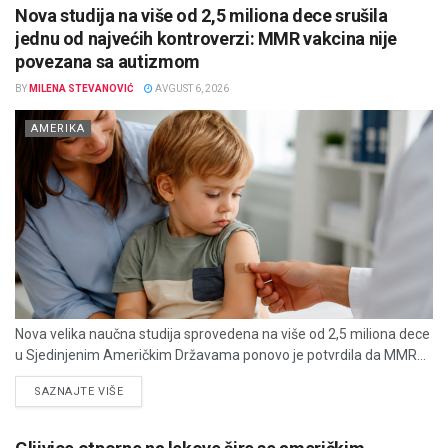
Nova studija na više od 2,5 miliona dece srušila
jednu od najvećih kontroverzi: MMR vakcina nije
povezana sa autizmom
BY
MILENA STEVANOVIĆ
AVGUST 6, 2026
AMERIKA
Nova velika naučna studija sprovedena na više od 2,5 miliona dece
u Sjedinjenim Američkim Državama ponovo je potvrdila da MMR...
DETAILS
SAZNAJTE VIŠE