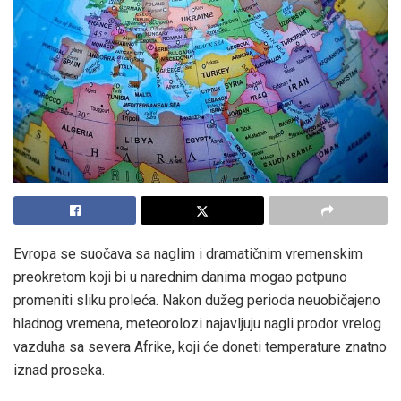
Evropa se suočava sa naglim i dramatičnim vremenskim
preokretom koji bi u narednim danima mogao potpuno
promeniti sliku proleća. Nakon dužeg perioda neuobičajeno
hladnog vremena, meteorolozi najavljuju nagli prodor vrelog
vazduha sa severa Afrike, koji će doneti temperature znatno
iznad proseka.