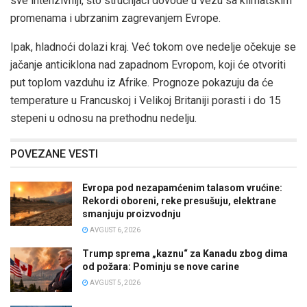
sve intenzivniji, što stručnjaci dovode u vezu sa klimatskim
promenama i ubrzanim zagrevanjem Evrope.
Ipak, hladnoći dolazi kraj. Već tokom ove nedelje očekuje se
jačanje anticiklona nad zapadnom Evropom, koji će otvoriti
put toplom vazduhu iz Afrike. Prognoze pokazuju da će
temperature u Francuskoj i Velikoj Britaniji porasti i do 15
stepeni u odnosu na prethodnu nedelju.
POVEZANE VESTI
Evropa pod nezapamćenim talasom vrućine:
Rekordi oboreni, reke presušuju, elektrane
smanjuju proizvodnju
AVGUST 6, 2026
Trump sprema „kaznu“ za Kanadu zbog dima
od požara: Pominju se nove carine
AVGUST 5, 2026