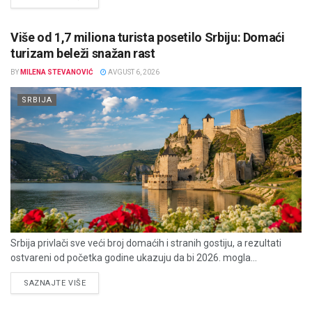
Više od 1,7 miliona turista posetilo Srbiju: Domaći
turizam beleži snažan rast
BY
MILENA STEVANOVIĆ
AVGUST 6, 2026
SRBIJA
Srbija privlači sve veći broj domaćih i stranih gostiju, a rezultati
ostvareni od početka godine ukazuju da bi 2026. mogla...
DETAILS
SAZNAJTE VIŠE