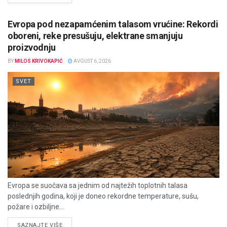
Evropa pod nezapamćenim talasom vrućine: Rekordi
oboreni, reke presušuju, elektrane smanjuju
proizvodnju
BY
MILOS KRIVOKAPIĆ
AVGUST 6, 2026
SVET
Evropa se suočava sa jednim od najtežih toplotnih talasa
poslednjih godina, koji je doneo rekordne temperature, sušu,
požare i ozbiljne...
DETAILS
SAZNAJTE VIŠE