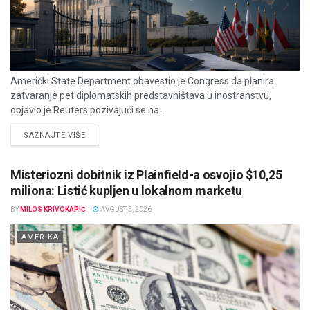
Američki State Department obavestio je Congress da planira
zatvaranje pet diplomatskih predstavništava u inostranstvu,
objavio je Reuters pozivajući se na...
DETAILS
SAZNAJTE VIŠE
Misteriozni dobitnik iz Plainfield-a osvojio $10,25
miliona: Listić kupljen u lokalnom marketu
BY
MILOS KRIVOKAPIĆ
AVGUST 5, 2026
AMERIKA