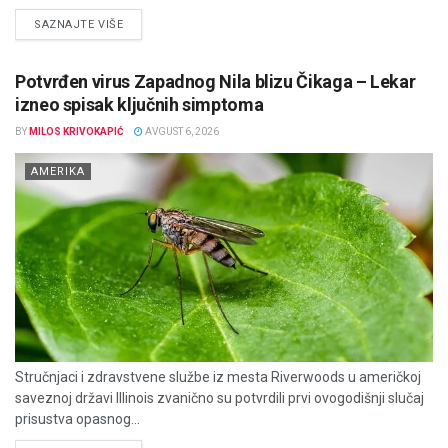
DETAILS
SAZNAJTE VIŠE
Potvrđen virus Zapadnog Nila blizu Čikaga – Lekar
izneo spisak ključnih simptoma
BY
MILOS KRIVOKAPIĆ
AVGUST 6, 2026
AMERIKA
Stručnjaci i zdravstvene službe iz mesta Riverwoods u američkoj
saveznoj državi Illinois zvanično su potvrdili prvi ovogodišnji slučaj
prisustva opasnog...