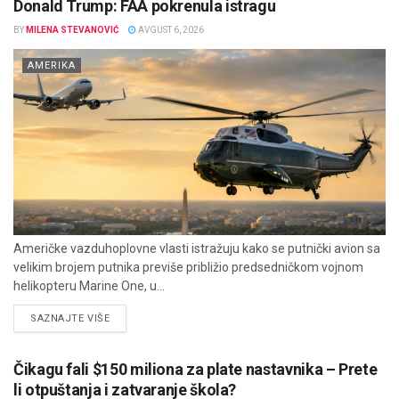
Donald Trump: FAA pokrenula istragu
BY
MILENA STEVANOVIĆ
AVGUST 6, 2026
AMERIKA
Američke vazduhoplovne vlasti istražuju kako se putnički avion sa
velikim brojem putnika previše približio predsedničkom vojnom
helikopteru Marine One, u...
DETAILS
SAZNAJTE VIŠE
Čikagu fali $150 miliona za plate nastavnika – Prete
li otpuštanja i zatvaranje škola?