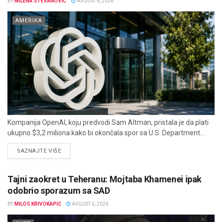
BY
MILENA STEVANOVIĆ
AVGUST 6, 2026
AMERIKA
Kompanija OpenAI, koju predvodi Sam Altman, pristala je da plati
ukupno $3,2 miliona kako bi okončala spor sa U.S. Department...
DETAILS
SAZNAJTE VIŠE
Tajni zaokret u Teheranu: Mojtaba Khamenei ipak
odobrio sporazum sa SAD
BY
MILOS KRIVOKAPIĆ
AVGUST 6, 2026