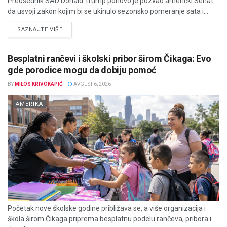
Predsednik SAD Donald Trump ponovo je pozvao američki Senat
da usvoji zakon kojim bi se ukinulo sezonsko pomeranje sata i...
DETAILS
SAZNAJTE VIŠE
Besplatni rančevi i školski pribor širom Čikaga: Evo
gde porodice mogu da dobiju pomoć
BY
MILOS KRIVOKAPIĆ
AVGUST 6, 2026
AMERIKA
Početak nove školske godine približava se, a više organizacija i
škola širom Čikaga priprema besplatnu podelu rančeva, pribora i