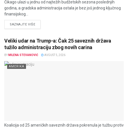
Čikago ulazi u jednu od najtežih budžetskih sezona poslednjih
godina, a gradska administracija ostala je bez još jednog ključnog
finansijskog...
DETAILS
SAZNAJTE VIŠE
Veliki udar na Trump-a: Čak 25 saveznih država
tužilo administraciju zbog novih carina
BY
MILENA STEVANOVIĆ
AVGUST 5, 2026
AMERIKA
Koalicija od 25 američkih saveznih država pokrenula je tužbu protiv