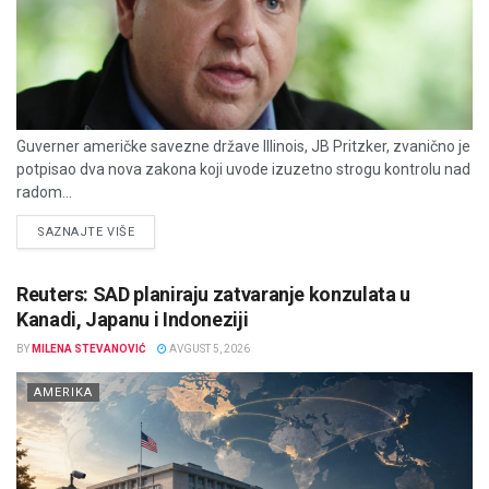
Guverner američke savezne države Illinois, JB Pritzker, zvanično je
potpisao dva nova zakona koji uvode izuzetno strogu kontrolu nad
radom...
DETAILS
SAZNAJTE VIŠE
Reuters: SAD planiraju zatvaranje konzulata u
Kanadi, Japanu i Indoneziji
BY
MILENA STEVANOVIĆ
AVGUST 5, 2026
AMERIKA