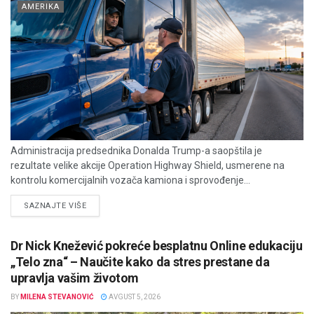
AMERIKA
Administracija predsednika Donalda Trump-a saopštila je
rezultate velike akcije Operation Highway Shield, usmerene na
kontrolu komercijalnih vozača kamiona i sprovođenje...
DETAILS
SAZNAJTE VIŠE
Dr Nick Knežević pokreće besplatnu Online edukaciju
„Telo zna“ – Naučite kako da stres prestane da
upravlja vašim životom
BY
MILENA STEVANOVIĆ
AVGUST 5, 2026