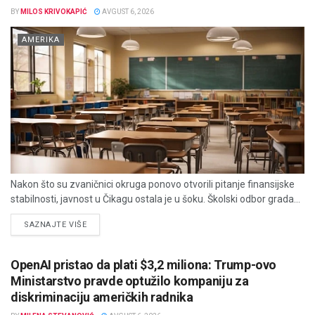
BY
MILOS KRIVOKAPIĆ
AVGUST 6, 2026
AMERIKA
Nakon što su zvaničnici okruga ponovo otvorili pitanje finansijske
stabilnosti, javnost u Čikagu ostala je u šoku. Školski odbor grada...
DETAILS
SAZNAJTE VIŠE
OpenAI pristao da plati $3,2 miliona: Trump-ovo
Ministarstvo pravde optužilo kompaniju za
diskriminaciju američkih radnika