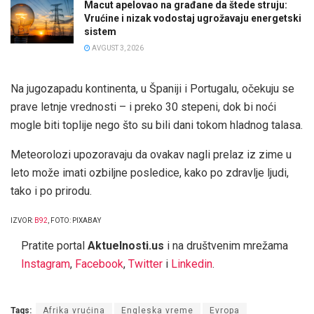
Macut apelovao na građane da štede struju:
Vrućine i nizak vodostaj ugrožavaju energetski
sistem
AVGUST 3, 2026
Na jugozapadu kontinenta, u Španiji i Portugalu, očekuju se
prave letnje vrednosti – i preko 30 stepeni, dok bi noći
mogle biti toplije nego što su bili dani tokom hladnog talasa.
Meteorolozi upozoravaju da ovakav nagli prelaz iz zime u
leto može imati ozbiljne posledice, kako po zdravlje ljudi,
tako i po prirodu.
IZVOR:
B92
, FOTO: PIXABAY
Pratite portal
Aktuelnosti.us
i na društvenim mrežama
Instagram
,
Facebook
,
Twitter
i
Linkedin
.
Tags:
Afrika vrućina
Engleska vreme
Evropa