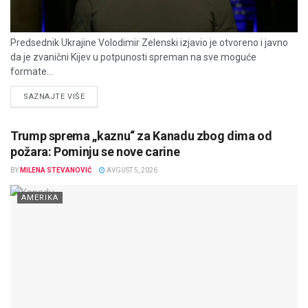
Predsednik Ukrajine Volodimir Zelenski izjavio je otvoreno i javno
da je zvanični Kijev u potpunosti spreman na sve moguće
formate...
DETAILS
SAZNAJTE VIŠE
Trump sprema „kaznu“ za Kanadu zbog dima od
požara: Pominju se nove carine
BY
MILENA STEVANOVIĆ
AVGUST 5, 2026
AMERIKA