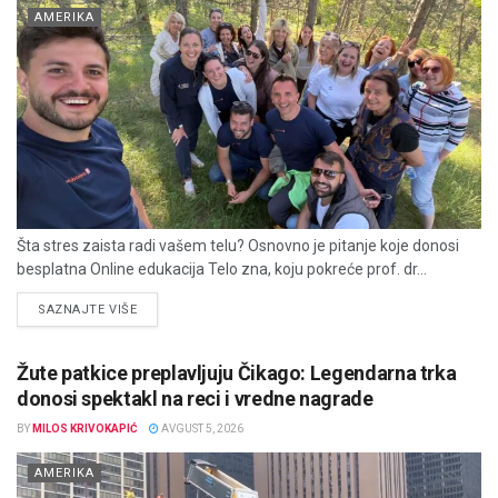
AMERIKA
Šta stres zaista radi vašem telu? Osnovno je pitanje koje donosi
besplatna Online edukacija Telo zna, koju pokreće prof. dr...
DETAILS
SAZNAJTE VIŠE
Žute patkice preplavljuju Čikago: Legendarna trka
donosi spektakl na reci i vredne nagrade
BY
MILOS KRIVOKAPIĆ
AVGUST 5, 2026
AMERIKA