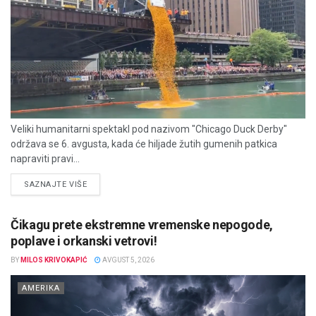
Veliki humanitarni spektakl pod nazivom "Chicago Duck Derby"
održava se 6. avgusta, kada će hiljade žutih gumenih patkica
napraviti pravi...
DETAILS
SAZNAJTE VIŠE
Čikagu prete ekstremne vremenske nepogode,
poplave i orkanski vetrovi!
BY
MILOS KRIVOKAPIĆ
AVGUST 5, 2026
AMERIKA