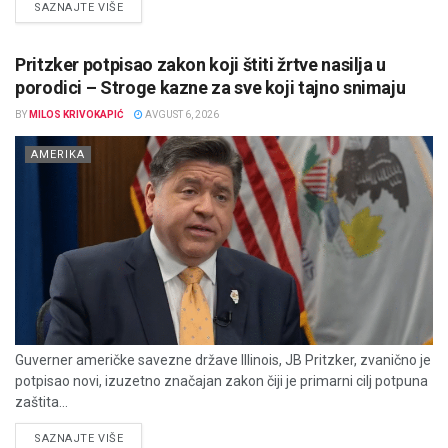
DETAILS
SAZNAJTE VIŠE
Pritzker potpisao zakon koji štiti žrtve nasilja u
porodici – Stroge kazne za sve koji tajno snimaju
BY
MILOS KRIVOKAPIĆ
AVGUST 6, 2026
AMERIKA
Guverner američke savezne države Illinois, JB Pritzker, zvanično je
potpisao novi, izuzetno značajan zakon čiji je primarni cilj potpuna
zaštita...
DETAILS
SAZNAJTE VIŠE