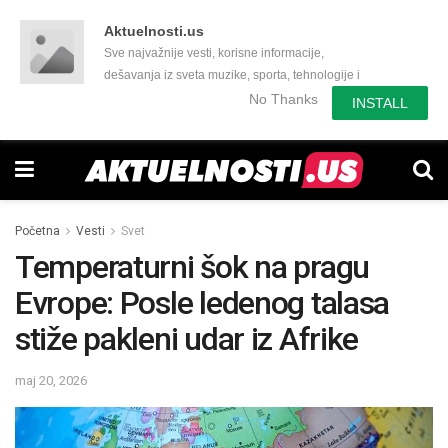
Aktuelnosti.us
Sve najvažnije vesti, korisne informacije,
dešavanja iz sveta muzike, sporta, tehnologije i
još mnogo toga zanimljivog.
No Thanks
INSTALL
Početna
Vesti
Svet
Temperaturni šok na pragu
Evrope: Posle ledenog talasa
stiže pakleni udar iz Afrike
maj 20, 2026