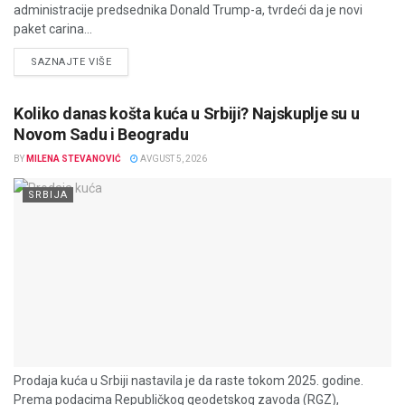
administracije predsednika Donald Trump-a, tvrdeći da je novi
paket carina...
DETAILS
SAZNAJTE VIŠE
Koliko danas košta kuća u Srbiji? Najskuplje su u
Novom Sadu i Beogradu
BY
MILENA STEVANOVIĆ
AVGUST 5, 2026
SRBIJA
Prodaja kuća u Srbiji nastavila je da raste tokom 2025. godine.
Prema podacima Republičkog geodetskog zavoda (RGZ),