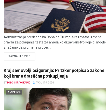
Administracija predsednika Donalda Trump-a razmatra izmene
pravila za polaganje testa za američko državljanstvo koje bi mogle
značajno da promene proces...
DETAILS
SAZNAJTE VIŠE
Kraj samovolji osiguranja: Pritzker potpisao zakone
koji brane drastična poskupljenja
BY
MILOS KRIVOKAPIĆ
AVGUST 5, 2026
AMERIKA