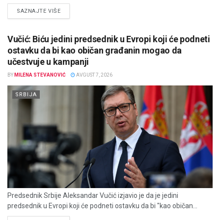
DETAILS
SAZNAJTE VIŠE
Vučić: Biću jedini predsednik u Evropi koji će podneti
ostavku da bi kao običan građanin mogao da
učestvuje u kampanji
BY
MILENA STEVANOVIĆ
AVGUST 7, 2026
SRBIJA
Predsednik Srbije Aleksandar Vučić izjavio je da je jedini
predsednik u Evropi koji će podneti ostavku da bi "kao običan...