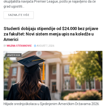
okupljališta navijača Premier League, pošto je najavljeno da će
grad ugostiti...
DETAILS
SAZNAJTE VIŠE
Studenti dobijaju stipendije od $24.000 bez prijave
za fakultet: Novi sistem menja upis na koledže u
Americi
BY
MILENA STEVANOVIĆ
AVGUST 7, 2026
AMERIKA
Hiljade srednjoškolaca u Sjedinjenim Američkim Državama 2026.