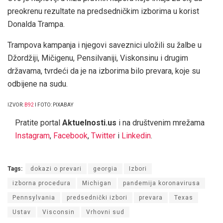
preokrenu rezultate na predsedničkim izborima u korist
Donalda Trampa.
Trampova kampanja i njegovi saveznici uložili su žalbe u
Džordžiji, Mičigenu, Pensilvaniji, Viskonsinu i drugim
državama, tvrdeći da je na izborima bilo prevara, koje su
odbijene na sudu.
IZVOR:
B92
I FOTO: PIXABAY
Pratite portal
Aktuelnosti.us
i na društvenim mrežama
Instagram
,
Facebook
,
Twitter
i
Linkedin
.
Tags:
dokazi o prevari
georgia
Izbori
izborna procedura
Michigan
pandemija koronavirusa
Pennsylvania
predsednički izbori
prevara
Texas
Ustav
Visconsin
Vrhovni sud