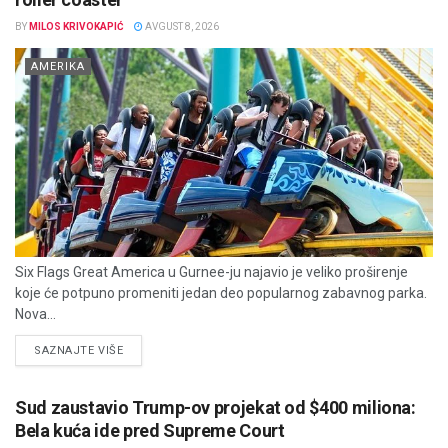
BY
MILOS KRIVOKAPIĆ
AVGUST 8, 2026
AMERIKA
Six Flags Great America u Gurnee-ju najavio je veliko proširenje
koje će potpuno promeniti jedan deo popularnog zabavnog parka.
Nova...
DETAILS
SAZNAJTE VIŠE
Sud zaustavio Trump-ov projekat od $400 miliona:
Bela kuća ide pred Supreme Court