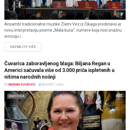
Ansambl tradicionalne muzike Zlatni Vez iz Čikaga predstavio je
novu interpretaciju pesme „Mala kuća“, numere koja nosi snažnu
emociju i...
DETAILS
SAZNAJTE VIŠE
Čuvarica zaboravljenog blaga: Biljana Regan u
Americi sačuvala više od 3.000 priča ispletenih u
nitima narodnih nošnji
BY
MARINA VUCKOVIC
AVGUST 7, 2026
AMERIKA