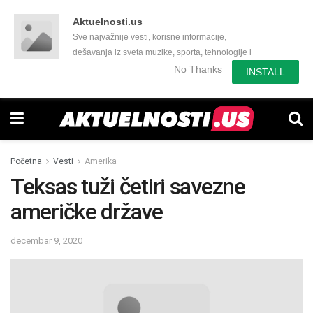
Aktuelnosti.us
Sve najvažnije vesti, korisne informacije,
dešavanja iz sveta muzike, sporta, tehnologije i
još mnogo toga zanimljivog.
No Thanks
INSTALL
Početna
Vesti
Amerika
Teksas tuži četiri savezne
američke države
decembar 9, 2020