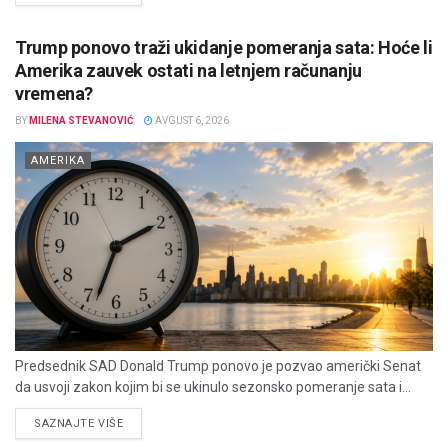
Trump ponovo traži ukidanje pomeranja sata: Hoće li
Amerika zauvek ostati na letnjem računanju
vremena?
BY
MILENA STEVANOVIĆ
AVGUST 6, 2026
AMERIKA
Predsednik SAD Donald Trump ponovo je pozvao američki Senat
da usvoji zakon kojim bi se ukinulo sezonsko pomeranje sata i...
DETAILS
SAZNAJTE VIŠE