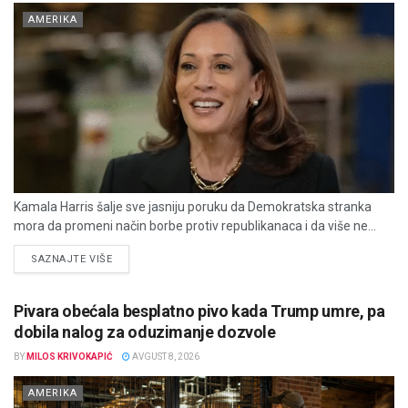
AMERIKA
Kamala Harris šalje sve jasniju poruku da Demokratska stranka
mora da promeni način borbe protiv republikanaca i da više ne...
DETAILS
SAZNAJTE VIŠE
Pivara obećala besplatno pivo kada Trump umre, pa
dobila nalog za oduzimanje dozvole
BY
MILOS KRIVOKAPIĆ
AVGUST 8, 2026
AMERIKA