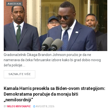
AMERIKA
Gradonačelnik Čikaga Brandon Johnson poručio je da ne
namerava da čeka februarske izbore kako bi grad dobio novog
šefa policije....
DETAILS
SAZNAJTE VIŠE
Kamala Harris presekla sa Biden-ovom strategijom:
Demokratama poručuje da moraju biti
„nemilosrdniji“
BY
MILOS KRIVOKAPIĆ
AVGUST 8, 2026