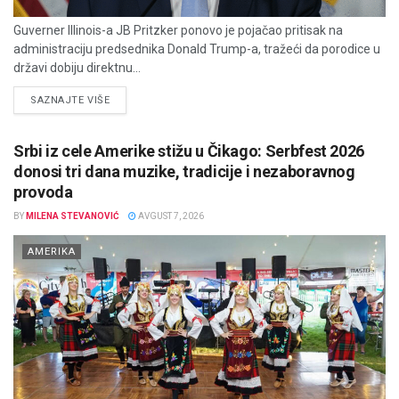
Guverner Illinois-a JB Pritzker ponovo je pojačao pritisak na
administraciju predsednika Donald Trump-a, tražeći da porodice u
državi dobiju direktnu...
DETAILS
SAZNAJTE VIŠE
Srbi iz cele Amerike stižu u Čikago: Serbfest 2026
donosi tri dana muzike, tradicije i nezaboravnog
provoda
BY
MILENA STEVANOVIĆ
AVGUST 7, 2026
AMERIKA