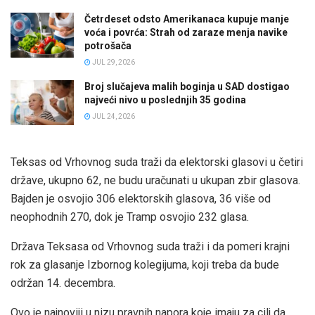
Četrdeset odsto Amerikanaca kupuje manje
voća i povrća: Strah od zaraze menja navike
potrošača
JUL 29, 2026
Broj slučajeva malih boginja u SAD dostigao
najveći nivo u poslednjih 35 godina
JUL 24, 2026
Teksas od Vrhovnog suda traži da elektorski glasovi u četiri
države, ukupno 62, ne budu uračunati u ukupan zbir glasova.
Bajden je osvojio 306 elektorskih glasova, 36 više od
neophodnih 270, dok je Tramp osvojio 232 glasa.
Država Teksasa od Vrhovnog suda traži i da pomeri krajni
rok za glasanje Izbornog kolegijuma, koji treba da bude
održan 14. decembra.
Ovo je najnoviji u nizu pravnih napora koje imaju za cilj da