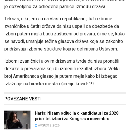
je dozvoljeno za određene parnice između država.
Teksas, u kojem su na vlasti republikanci, tuži izborne
zvaničnike u četiri države da nisu uspeli da obezbede da
izbori putem mejla budu zaštićeni od prevara, čime se, kako
se navodi, umanjuje težina glasova država koje se zakonito
pridržavaju izborne strukture koja je definisana Ustavom.
Izborni zvaničnici u ovim državama tvrde da nisu pronašli
dokaze o prevarama koji bi izmenili rezultat izbora. Veliki
broj Amerikanaca glasao je putem mejla kako bi izbegao
izlaženje na biračka mesta i širenje kovid-19.
POVEZANE VESTI
Haris: Nisam odlučila o kandidaturi za 2028,
prioritet izbori za Kongres u novembru
AVGUST 2, 2026