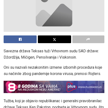
Savezna država Teksas tuži Vrhovnom sudu SAD države:
Džordžija, Mičigen, Pensilvanija i Viskonsin.
Oni su nazvali nezakonitim izmene izbornih procedura koje
su načinile zbog pandemije korona virusa, prenosi Rojters.
Tužba, koji je objavio republikanac i generalni pravobranilac
države Teksas Ken Pakston, podneta je Vrhovnom sudu, što