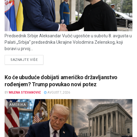
Predsednik Srbije Aleksandar Vučić ugostiće u subotu 8. avgusta u
Palati „Srbija“ predsednika Ukrajine Volodimira Zelenskog, koji
boravi u prvoj...
DETAILS
SAZNAJTE VIŠE
Ko će ubuduće dobijati američko državljanstvo
rođenjem? Trump povukao novi potez
BY
MILENA STEVANOVIĆ
AVGUST 7, 2026
AMERIKA