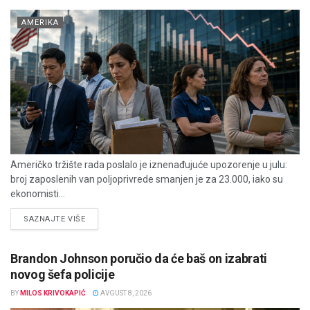
AMERIKA
Američko tržište rada poslalo je iznenađujuće upozorenje u julu:
broj zaposlenih van poljoprivrede smanjen je za 23.000, iako su
ekonomisti...
DETAILS
SAZNAJTE VIŠE
Brandon Johnson poručio da će baš on izabrati
novog šefa policije
BY
MILOS KRIVOKAPIĆ
AVGUST 8, 2026