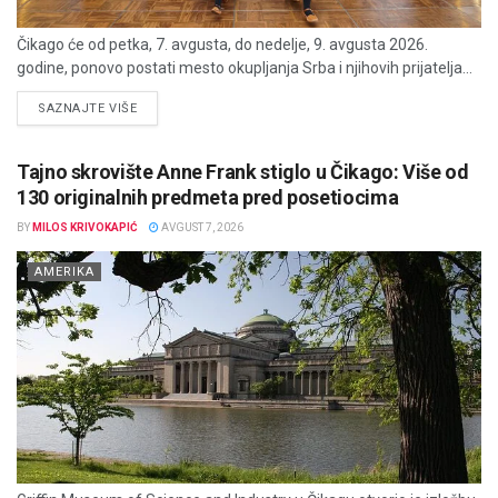
Čikago će od petka, 7. avgusta, do nedelje, 9. avgusta 2026.
godine, ponovo postati mesto okupljanja Srba i njihovih prijatelja...
DETAILS
SAZNAJTE VIŠE
Tajno skrovište Anne Frank stiglo u Čikago: Više od
130 originalnih predmeta pred posetiocima
BY
MILOS KRIVOKAPIĆ
AVGUST 7, 2026
AMERIKA