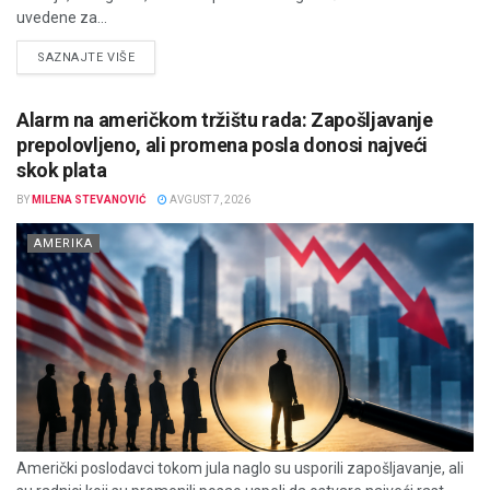
uvedene za...
DETAILS
SAZNAJTE VIŠE
Alarm na američkom tržištu rada: Zapošljavanje
prepolovljeno, ali promena posla donosi najveći
skok plata
BY
MILENA STEVANOVIĆ
AVGUST 7, 2026
AMERIKA
Američki poslodavci tokom jula naglo su usporili zapošljavanje, ali