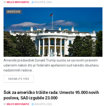
BY
MILOS KRIVOKAPIĆ
AVGUST 8, 2026
AMERIKA
Američki predsednik Donald Trump suočio se sa novim pravnim
udarcem nakon što je federalni apelacioni sud naredio obustavu
nadzemnih radova...
DETAILS
SAZNAJTE VIŠE
Šok za američko tržište rada: Umesto 95.000 novih
poslova, SAD izgubile 23.000
BY
MILOS KRIVOKAPIĆ
AVGUST 8, 2026