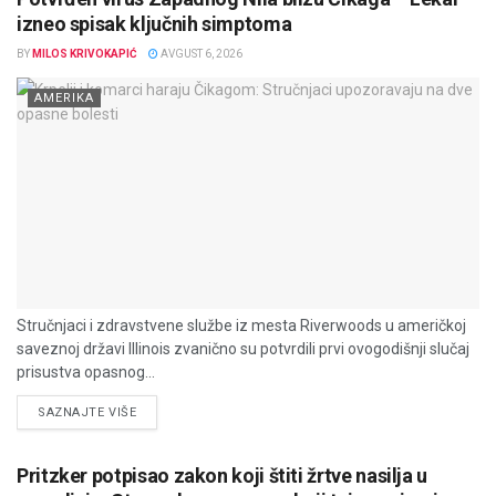
izneo spisak ključnih simptoma
BY
MILOS KRIVOKAPIĆ
AVGUST 6, 2026
AMERIKA
Stručnjaci i zdravstvene službe iz mesta Riverwoods u američkoj
saveznoj državi Illinois zvanično su potvrdili prvi ovogodišnji slučaj
prisustva opasnog...
DETAILS
SAZNAJTE VIŠE
Pritzker potpisao zakon koji štiti žrtve nasilja u