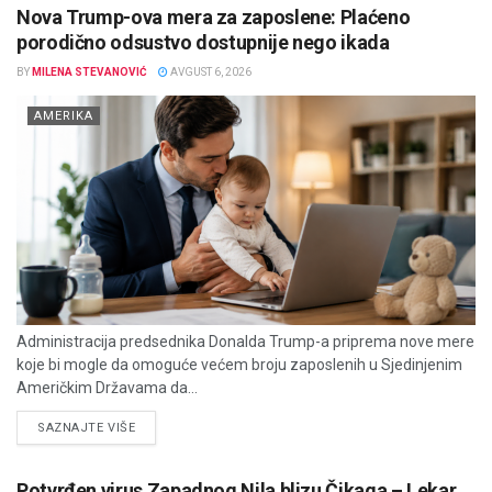
Nova Trump-ova mera za zaposlene: Plaćeno
porodično odsustvo dostupnije nego ikada
BY
MILENA STEVANOVIĆ
AVGUST 6, 2026
AMERIKA
Administracija predsednika Donalda Trump-a priprema nove mere
koje bi mogle da omoguće većem broju zaposlenih u Sjedinjenim
Američkim Državama da...
DETAILS
SAZNAJTE VIŠE
Potvrđen virus Zapadnog Nila blizu Čikaga – Lekar