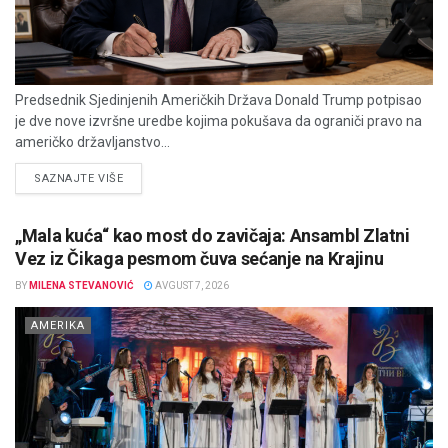
Predsednik Sjedinjenih Američkih Država Donald Trump potpisao
je dve nove izvršne uredbe kojima pokušava da ograniči pravo na
američko državljanstvo...
DETAILS
SAZNAJTE VIŠE
„Mala kuća“ kao most do zavičaja: Ansambl Zlatni
Vez iz Čikaga pesmom čuva sećanje na Krajinu
BY
MILENA STEVANOVIĆ
AVGUST 7, 2026
AMERIKA