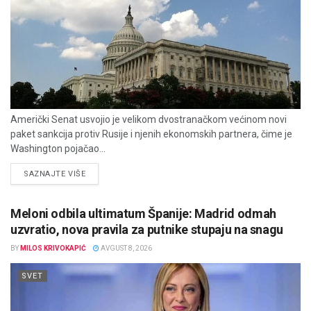
Američki Senat usvojio je velikom dvostranačkom većinom novi
paket sankcija protiv Rusije i njenih ekonomskih partnera, čime je
Washington pojačao...
DETAILS
SAZNAJTE VIŠE
Meloni odbila ultimatum Španije: Madrid odmah
uzvratio, nova pravila za putnike stupaju na snagu
BY
MILOS KRIVOKAPIĆ
AVGUST 8, 2026
SVET