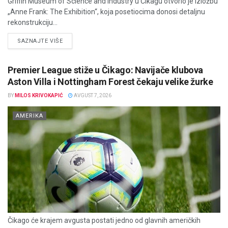
Griffin Museum of Science and Industry u Čikagu otvorio je izložbu
„Anne Frank: The Exhibition“, koja posetiocima donosi detaljnu
rekonstrukciju...
DETAILS
SAZNAJTE VIŠE
Premier League stiže u Čikago: Navijače klubova
Aston Villa i Nottingham Forest čekaju velike žurke
BY
MILOS KRIVOKAPIĆ
AVGUST 7, 2026
AMERIKA
Čikago će krajem avgusta postati jedno od glavnih američkih