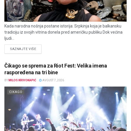
Kada narodna nošnja postane istorija: Srpkinja koja je balkansku
tradiciju iz svojih vitrina donela pred američku publiku Dok većina
ljudi...
DETAILS
SAZNAJTE VIŠE
Čikago se sprema za Riot Fest: Velika imena
raspoređena na tri bine
BY
MILOS KRIVOKAPIĆ
AVGUST 7, 2026
CIKAGO