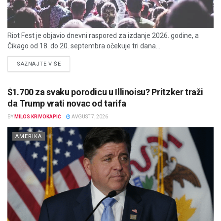
Riot Fest je objavio dnevni raspored za izdanje 2026. godine, a
Čikago od 18. do 20. septembra očekuje tri dana...
DETAILS
SAZNAJTE VIŠE
$1.700 za svaku porodicu u Illinoisu? Pritzker traži
da Trump vrati novac od tarifa
BY
MILOS KRIVOKAPIĆ
AVGUST 7, 2026
AMERIKA