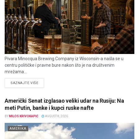
Pivara Minocqua Brewing Company iz Wisconsin-a našla se u
centru političke i pravne bure nakon što je na društvenim
mrežama...
DETAILS
SAZNAJTE VIŠE
Američki Senat izglasao veliki udar na Rusiju: Na
meti Putin, banke i kupci ruske nafte
BY
MILOS KRIVOKAPIĆ
AVGUST 8, 2026
AMERIKA