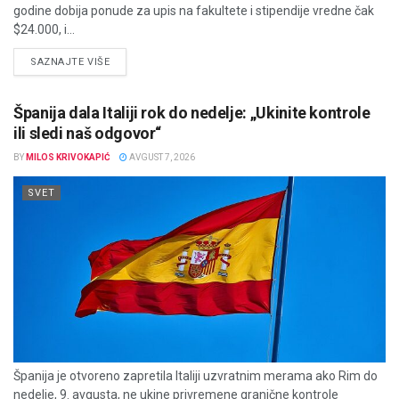
godine dobija ponude za upis na fakultete i stipendije vredne čak
$24.000, i...
DETAILS
SAZNAJTE VIŠE
Španija dala Italiji rok do nedelje: „Ukinite kontrole
ili sledi naš odgovor“
BY
MILOS KRIVOKAPIĆ
AVGUST 7, 2026
SVET
Španija je otvoreno zapretila Italiji uzvratnim merama ako Rim do
nedelje, 9. avgusta, ne ukine privremene granične kontrole