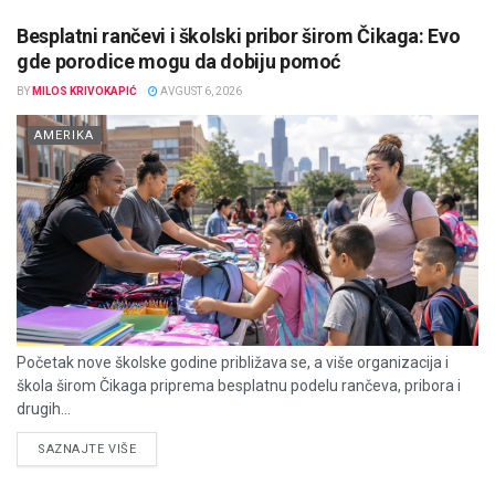
Besplatni rančevi i školski pribor širom Čikaga: Evo
gde porodice mogu da dobiju pomoć
BY
MILOS KRIVOKAPIĆ
AVGUST 6, 2026
AMERIKA
Početak nove školske godine približava se, a više organizacija i
škola širom Čikaga priprema besplatnu podelu rančeva, pribora i
drugih...
DETAILS
SAZNAJTE VIŠE