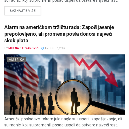
su radnici koji su promenili posao uspeli da ostvare najveći rast...
DETAILS
SAZNAJTE VIŠE
Alarm na američkom tržištu rada: Zapošljavanje
prepolovljeno, ali promena posla donosi najveći
skok plata
BY
MILENA STEVANOVIĆ
AVGUST 7, 2026
AMERIKA
Američki poslodavci tokom jula naglo su usporili zapošljavanje, ali
su radnici koji su promenili posao uspeli da ostvare najveći rast...