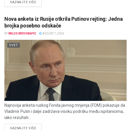
DETAILS
SAZNAJTE VIŠE
Nova anketa iz Rusije otkrila Putinov rejting: Jedna
brojka posebno odskače
BY
MILOS KRIVOKAPIĆ
AVGUST 7, 2026
SVET
Najnovija anketa ruskog Fonda javnog mnjenja (FOM) pokazuje da
Vladimir Putin i dalje zadržava visoku podršku među ispitanicima,
iako rezultati...
DETAILS
SAZNAJTE VIŠE