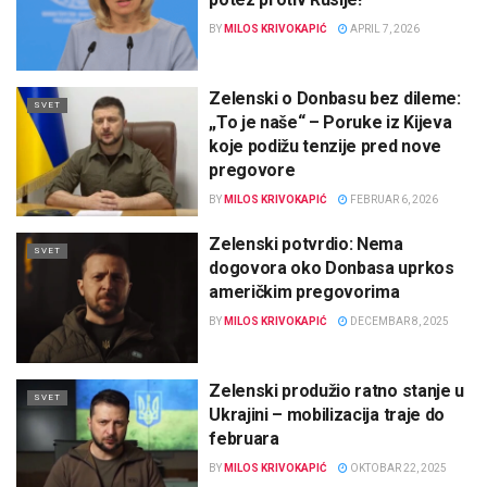
BY
MILOS KRIVOKAPIĆ
APRIL 7, 2026
Zelenski o Donbasu bez dileme:
SVET
„To je naše“ – Poruke iz Kijeva
koje podižu tenzije pred nove
pregovore
BY
MILOS KRIVOKAPIĆ
FEBRUAR 6, 2026
Zelenski potvrdio: Nema
SVET
dogovora oko Donbasa uprkos
američkim pregovorima
BY
MILOS KRIVOKAPIĆ
DECEMBAR 8, 2025
Zelenski produžio ratno stanje u
SVET
Ukrajini – mobilizacija traje do
februara
BY
MILOS KRIVOKAPIĆ
OKTOBAR 22, 2025