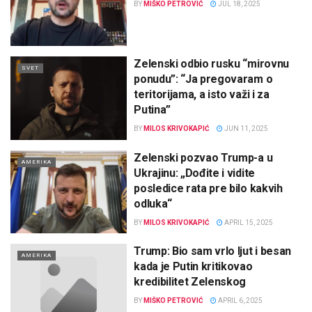
BY
MIŠKO PETROVIĆ
JUL 18, 2025
Zelenski odbio rusku “mirovnu
SVET
ponudu”: “Ja pregovaram o
teritorijama, a isto važi i za
Putina”
BY
MILOS KRIVOKAPIĆ
JUN 11, 2025
Zelenski pozvao Trump-a u
AMERIKA
Ukrajinu: „Dođite i vidite
posledice rata pre bilo kakvih
odluka“
BY
MILOS KRIVOKAPIĆ
APRIL 15, 2025
Trump: Bio sam vrlo ljut i besan
AMERIKA
kada je Putin kritikovao
kredibilitet Zelenskog
BY
MIŠKO PETROVIĆ
APRIL 6, 2025