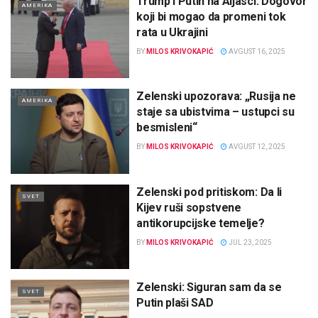
Trump i Putin na Aljasci: Dogovor
AMERIKA
koji bi mogao da promeni tok
rata u Ukrajini
BY
MILOS KRIVOKAPIĆ
AVGUST 16, 2025
Zelenski upozorava: „Rusija ne
AMERIKA
staje sa ubistvima – ustupci su
besmisleni“
BY
MILOS KRIVOKAPIĆ
AVGUST 12, 2025
Zelenski pod pritiskom: Da li
SVET
Kijev ruši sopstvene
antikorupcijske temelje?
BY
MILOS KRIVOKAPIĆ
JUL 23, 2025
Zelenski: Siguran sam da se
SVET
Putin plaši SAD