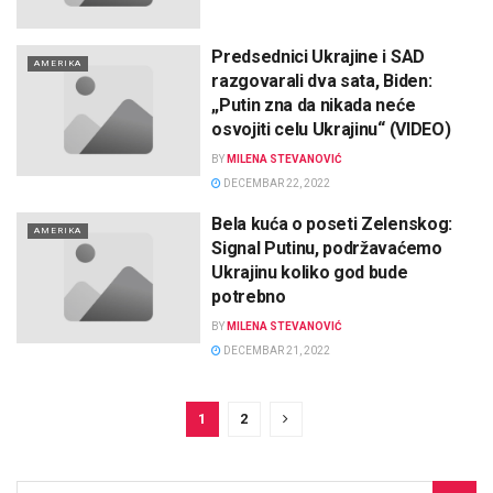
Predsednici Ukrajine i SAD
AMERIKA
razgovarali dva sata, Biden:
„Putin zna da nikada neće
osvojiti celu Ukrajinu“ (VIDEO)
BY
MILENA STEVANOVIĆ
DECEMBAR 22, 2022
Bela kuća o poseti Zelenskog:
AMERIKA
Signal Putinu, podržavaćemo
Ukrajinu koliko god bude
potrebno
BY
MILENA STEVANOVIĆ
DECEMBAR 21, 2022
1
2