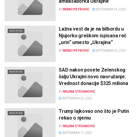
ambasadorka Ukrajine
BY
MIŠKO PETROVIĆ
SEPTEMBAR 24, 2023
Lažna vest da je na bilbordu u
AMERIKA
Njujorku greškom ispisana reč
„urin“ umesto „Ukrajina“
BY
MIŠKO PETROVIĆ
SEPTEMBAR 23, 2023
SAD nakon posete Zelenskog
AMERIKA
šalju Ukrajini novo naoružanje:
Vrednost donacije $325 miliona
BY
MILENA STEVANOVIĆ
SEPTEMBAR 22, 2023
Trump lajkovao ono što je Putin
AMERIKA
rekao o njemu
BY
MILENA STEVANOVIĆ
SEPTEMBAR 17, 2023