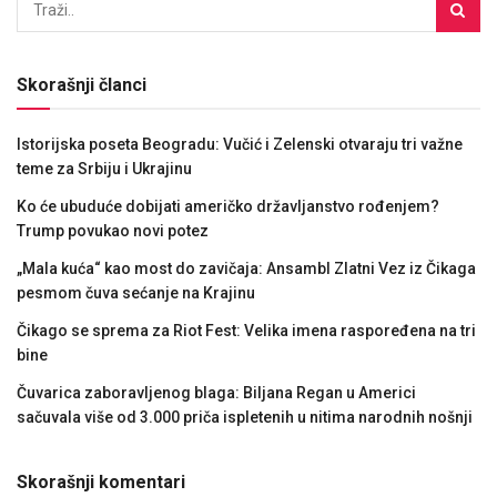
Skorašnji članci
Istorijska poseta Beogradu: Vučić i Zelenski otvaraju tri važne
teme za Srbiju i Ukrajinu
Ko će ubuduće dobijati američko državljanstvo rođenjem?
Trump povukao novi potez
„Mala kuća“ kao most do zavičaja: Ansambl Zlatni Vez iz Čikaga
pesmom čuva sećanje na Krajinu
Čikago se sprema za Riot Fest: Velika imena raspoređena na tri
bine
Čuvarica zaboravljenog blaga: Biljana Regan u Americi
sačuvala više od 3.000 priča ispletenih u nitima narodnih nošnji
Skorašnji komentari