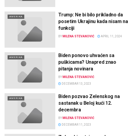
Trump: Ne bi bilo prikladno da
AMERIKA
posetim Ukrajinu kada nisam na
funkciji
BY
MILENA STEVANOVIĆ
APRIL 11, 2024
Biden ponovo uhvaćen sa
AMERIKA
puškicama? Unapred znao
pitanja novinara
BY
MILENA STEVANOVIĆ
DECEMBAR 13, 2023
Biden pozvao Zelenskog na
AMERIKA
sastanak u Beloj kući 12.
decembra
BY
MILENA STEVANOVIĆ
DECEMBAR 11, 2023