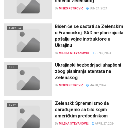
smeniti Zelenskog
BY
MIŠKO PETROVIĆ
JUN 21, 2024
Biden će se sastati sa Zelenskim
AMERIKA
u Francuskoj: SAD ne planiraju da
pošalju vojne instruktore u
Ukrajinu
BY
MILENA STEVANOVIĆ
JUN 5, 2024
Ukrajinski bezbednjaci uhapšeni
SVET
zbog planiranja atentata na
Zelenskog
BY
MIŠKO PETROVIĆ
MAJ 8, 2024
Zelenski: Spremni smo da
SVET
sarađujemo sa bilo kojim
američkim predsednikom
BY
MILENA STEVANOVIĆ
APRIL 27, 2024