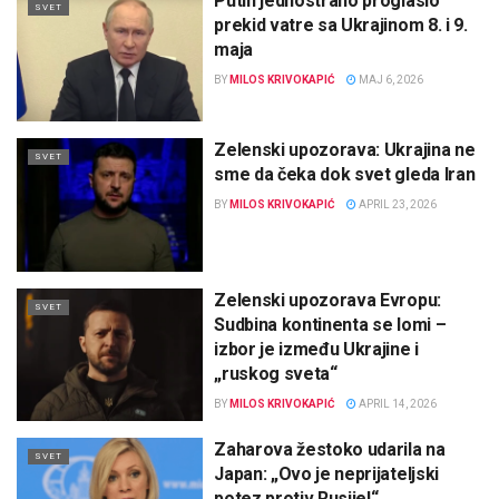
Putin jednostrano proglasio
SVET
prekid vatre sa Ukrajinom 8. i 9.
maja
BY
MILOS KRIVOKAPIĆ
MAJ 6, 2026
Zelenski upozorava: Ukrajina ne
SVET
sme da čeka dok svet gleda Iran
BY
MILOS KRIVOKAPIĆ
APRIL 23, 2026
Zelenski upozorava Evropu:
SVET
Sudbina kontinenta se lomi –
izbor je između Ukrajine i
„ruskog sveta“
BY
MILOS KRIVOKAPIĆ
APRIL 14, 2026
Zaharova žestoko udarila na
SVET
Japan: „Ovo je neprijateljski
potez protiv Rusije!“