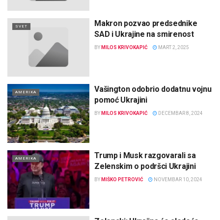
Makron pozvao predsednike
SVET
SAD i Ukrajine na smirenost
BY
MILOS KRIVOKAPIĆ
MART 2, 2025
Vašington odobrio dodatnu vojnu
AMERIKA
pomoć Ukrajini
BY
MILOS KRIVOKAPIĆ
DECEMBAR 8, 2024
Trump i Musk razgovarali sa
AMERIKA
Zelenskim o podršci Ukrajini
BY
MIŠKO PETROVIĆ
NOVEMBAR 10, 2024