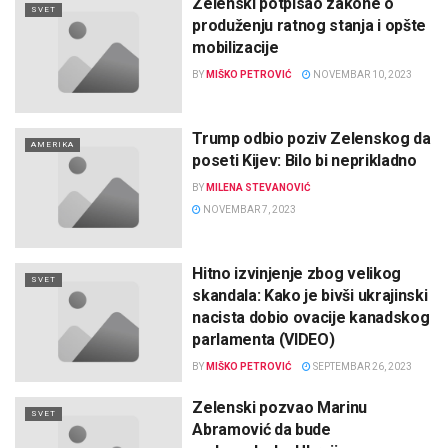
Zelenski potpisao zakone o
SVET
produženju ratnog stanja i opšte
mobilizacije
BY
MIŠKO PETROVIĆ
NOVEMBAR 10, 2023
Trump odbio poziv Zelenskog da
AMERIKA
poseti Kijev: Bilo bi neprikladno
BY
MILENA STEVANOVIĆ
NOVEMBAR 7, 2023
Hitno izvinjenje zbog velikog
SVET
skandala: Kako je bivši ukrajinski
nacista dobio ovacije kanadskog
parlamenta (VIDEO)
BY
MIŠKO PETROVIĆ
SEPTEMBAR 26, 2023
Zelenski pozvao Marinu
SVET
Abramović da bude