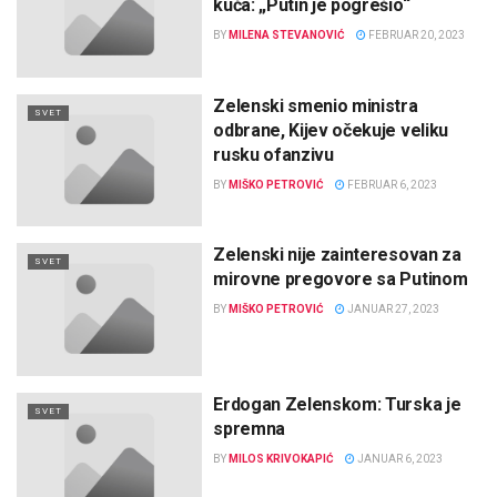
kuća: „Putin je pogrešio“
BY
MILENA STEVANOVIĆ
FEBRUAR 20, 2023
Zelenski smenio ministra
SVET
odbrane, Kijev očekuje veliku
rusku ofanzivu
BY
MIŠKO PETROVIĆ
FEBRUAR 6, 2023
Zelenski nije zainteresovan za
SVET
mirovne pregovore sa Putinom
BY
MIŠKO PETROVIĆ
JANUAR 27, 2023
Erdogan Zelenskom: Turska je
SVET
spremna
BY
MILOS KRIVOKAPIĆ
JANUAR 6, 2023