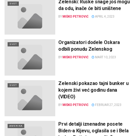
Zelenski: Ruske snage još mogu
SVET
da odu, inače će biti uništene
BY
MIŠKO PETROVIĆ
APRIL 4, 2023
Organizatori dodele Oskara
SVET
odbili ponudu Zelenskog
BY
MIŠKO PETROVIĆ
MART 10, 2023
Zelenski pokazao tajni bunker u
SVET
kojem živi već godinu dana
(VIDEO)
BY
MIŠKO PETROVIĆ
FEBRUAR 27, 2023
Prvi detalji iznenadne posete
AMERIKA
Biden-a Kijevu, oglasila se i Bela