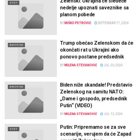
Zelenski: Ukrajina će sledeće
SVET
nedelje upoznati saveznike sa
planom pobede
BY
MIŠKO PETROVIĆ
SEPTEMBAR 17, 2024
Trump obećao Zelenskom da će
AMERIKA
okončati rat u Ukrajini ako
ponovo postane predsednik
BY
MILENA STEVANOVIĆ
JUL 20, 2024
Biden niže skandale! Predstavio
AMERIKA
Zelenskog na samitu NATO:
„Dame i gospodo, predsednik
Putin“ (VIDEO)
BY
MILENA STEVANOVIĆ
JUL 12, 2024
Putin: Pripremamo se za sve
SVET
scenarije, verujem da će Zapad