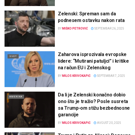
Zelenski: Spreman sam da
SVET
podnesem ostavku nakon rata
BY
MIŠKO PETROVIĆ
SEPTEMBAR 26, 2025
Zaharova isprozivala evropske
SVET
lidere: “Mutirani patuljci” i kritike
na račun EU i Zelenskog
BY
MILOS KRIVOKAPIĆ
SEPTEMBAR 7, 2025
Da li je Zelenski konačno dobio
AMERIKA
ono što je tražio? Posle susreta
sa Trump-om stižu bezbednosne
garancije
BY
MILOS KRIVOKAPIĆ
AVGUST 20, 2025