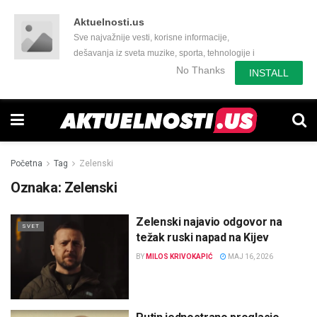
Aktuelnosti.us
Sve najvažnije vesti, korisne informacije,
dešavanja iz sveta muzike, sporta, tehnologije i
još mnogo toga zanimljivog.
No Thanks
INSTALL
Početna
Tag
Zelenski
Oznaka:
Zelenski
Zelenski najavio odgovor na
SVET
težak ruski napad na Kijev
BY
MILOS KRIVOKAPIĆ
MAJ 16, 2026