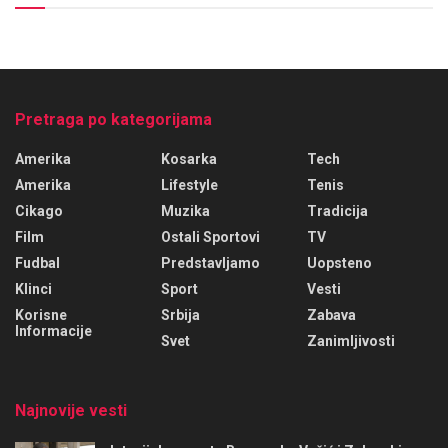
Pretraga po kategorijama
Amerika
Kosarka
Tech
Amerika
Lifestyle
Tenis
Cikago
Muzika
Tradicija
Film
Ostali Sportovi
TV
Fudbal
Predstavljamo
Uopsteno
Klinci
Sport
Vesti
Korisne
Srbija
Zabava
Informacije
Svet
Zanimljivosti
Najnovije vesti