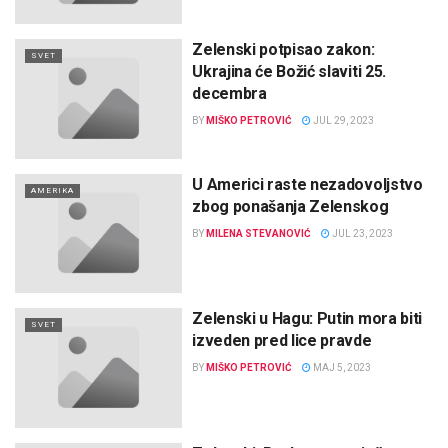
Zelenski potpisao zakon:
SVET
Ukrajina će Božić slaviti 25.
decembra
BY
MIŠKO PETROVIĆ
JUL 29, 2023
U Americi raste nezadovoljstvo
AMERIKA
zbog ponašanja Zelenskog
BY
MILENA STEVANOVIĆ
JUL 23, 2023
Zelenski u Hagu: Putin mora biti
SVET
izveden pred lice pravde
BY
MIŠKO PETROVIĆ
MAJ 5, 2023