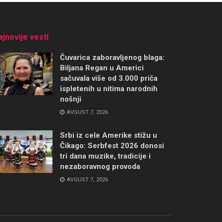
ajnovije vesti
Čuvarica zaboravljenog blaga:
Biljana Regan u Americi
sačuvala više od 3.000 priča
ispletenih u nitima narodnih
nošnji
AVGUST 7, 2026
Srbi iz cele Amerike stižu u
Čikago: Serbfest 2026 donosi
tri dana muzike, tradicije i
nezaboravnog provoda
AVGUST 7, 2026