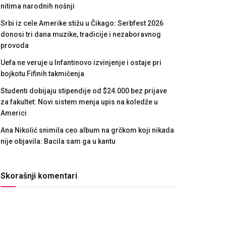
nitima narodnih nošnji
Srbi iz cele Amerike stižu u Čikago: Serbfest 2026
donosi tri dana muzike, tradicije i nezaboravnog
provoda
Uefa ne veruje u Infantinovo izvinjenje i ostaje pri
bojkotu Fifinih takmičenja
Studenti dobijaju stipendije od $24.000 bez prijave
za fakultet: Novi sistem menja upis na koledže u
Americi
Ana Nikolić snimila ceo album na grčkom koji nikada
nije objavila: Bacila sam ga u kantu
Skorašnji komentari