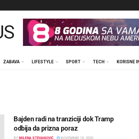
ZABAVA
LIFESTYLE
SPORT
TECH
KORISNE 
Bajden radi na tranziciji dok Tramp
odbija da prizna poraz
BY
MILENA STEVANOVIĆ
NOVEMBAR 10, 2020