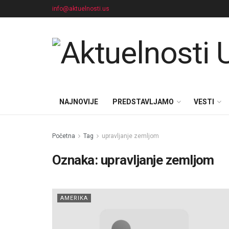
info@aktuelnosti.us
NAJNOVIJE
PREDSTAVLJAMO
VESTI
Početna
Tag
upravljanje zemljom
Oznaka:
upravljanje zemljom
AMERIKA