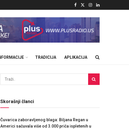
INFORMACIJE
TRADICIJA
APLIKACIJA
Skorašnji članci
Čuvarica zaboravljenog blaga: Biljana Regan u
Americi sačuvala više od 3.000 priča ispletenih u