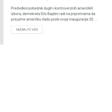
Predviđeni pobednik dugih i kontroverznih američkih
izbora, demokrata Džo Bajden radi na pripremama da
preuzme američku vladu posle svoje inauguracije 20. ...
DETAILS
SAZNAJTE VIŠE