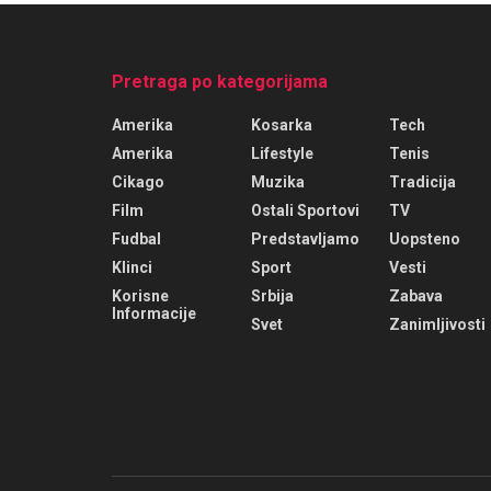
Pretraga po kategorijama
Amerika
Kosarka
Tech
Amerika
Lifestyle
Tenis
Cikago
Muzika
Tradicija
Film
Ostali Sportovi
TV
Fudbal
Predstavljamo
Uopsteno
Klinci
Sport
Vesti
Korisne
Srbija
Zabava
Informacije
Svet
Zanimljivosti