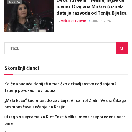
Deca su rekla – Mama, hajde da
MUZIKA
idemo: Dragana Mirković iznela
detalje razvoda od Tonija Bijelića
BY
MIŠKO PETROVIĆ
JUN 18, 2026
Skorašnji članci
Ko će ubuduće dobijati američko državljanstvo rođenjem?
Trump povukao novi potez
„Mala kuća“ kao most do zavičaja: Ansambl Zlatni Vez iz Čikaga
pesmom čuva sećanje na Krajinu
Čikago se sprema za Riot Fest: Velika imena raspoređena na tri
bine