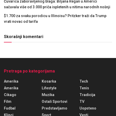
Čuvarica zaboravljenog blaga: Biljana Regan u Americi
sačuvala više od 3.000 priča ispletenih u nitima narodnih nošnji
$1.700 za svaku porodicu u Illinoisu? Pritzker traži da Trump
vrati novac od tarifa
Skorašnji komentari
Pretraga po kategorijama
Amerika
Kosarka
Tech
Amerika
Lifestyle
Tenis
Cikago
Muzika
Tradicija
Film
Ostali Sportovi
TV
Fudbal
Predstavljamo
Uopsteno
Klinci
Sport
Vesti