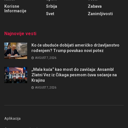
Korisne
Srbija
Zabava
Informacije
Svet
Zanimljivosti
Najnovije vesti
Ko će ubuduće dobijati američko državljanstvo
rođenjem? Trump povukao novi potez
AVGUST 7, 2026
„Mala kuća“ kao most do zavičaja: Ansambl
Zlatni Vez iz Čikaga pesmom čuva sećanje na
Krajinu
AVGUST 7, 2026
Aplikacija