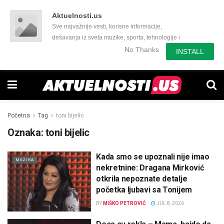
Aktuelnosti.us
Sve najvažnije vesti, korisne informacije,
dešavanja iz sveta muzike, sporta, tehnologije i
još mnogo toga zanimljivog.
No Thanks
INSTALL
Početna
Tag
toni bijelic
Oznaka:
toni bijelic
Kada smo se upoznali nije imao
MUZIKA
nekretnine: Dragana Mirković
otkrila nepoznate detalje
početka ljubavi sa Tonijem
BY
MIŠKO PETROVIĆ
JUL 8, 2026