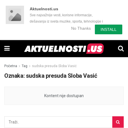
Aktuelnosti.us
Sve najvažnije vesti, korisne informacije,
dešavanja iz sveta muzike, sporta, tehnologije i
još mnogo toga zanimljivog.
No Thanks
INSTALL
Početna
Tag
sudska presuda Sloba Vasić
Oznaka:
sudska presuda Sloba Vasić
Kontent nije dostupan