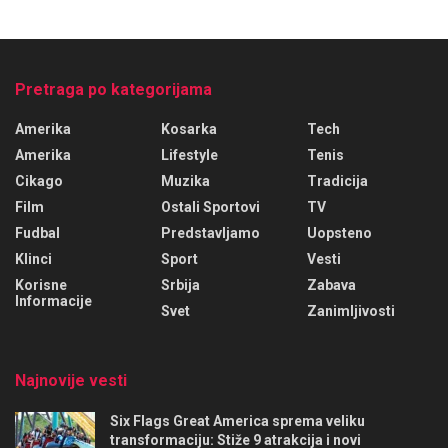
Pretraga po kategorijama
Amerika
Kosarka
Tech
Amerika
Lifestyle
Tenis
Cikago
Muzika
Tradicija
Film
Ostali Sportovi
TV
Fudbal
Predstavljamo
Uopsteno
Klinci
Sport
Vesti
Korisne
Srbija
Zabava
Informacije
Svet
Zanimljivosti
Najnovije vesti
Six Flags Great America sprema veliku
transformaciju: Stiže 9 atrakcija i novi