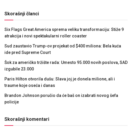
Skorašnji članci
Six Flags Great America sprema veliku transformaciju: Stiže 9
atrakcija i novi spektakularni roller coaster
Sud zaustavio Trump-ov projekat od $400 miliona: Bela kuća
ide pred Supreme Court
Šok za američko tržište rada: Umesto 95.000 novih poslova, SAD
izgubile 23.000
Paris Hilton otvorila dušu: Slava joj je donela milione, ali i
traume koje oseća i danas
Brandon Johnson poručio da će baš on izabrati novog šefa
policije
Skorašnji komentari