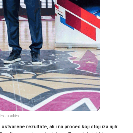
ivatna arhiva
stvarene rezultate, ali i na proces koji stoji iza njih: