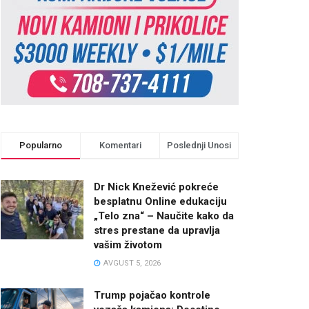
Popularno
Komentari
Poslednji Unosi
Dr Nick Knežević pokreće
besplatnu Online edukaciju
„Telo zna“ – Naučite kako da
stres prestane da upravlja
vašim životom
AVGUST 5, 2026
Trump pojačao kontrole