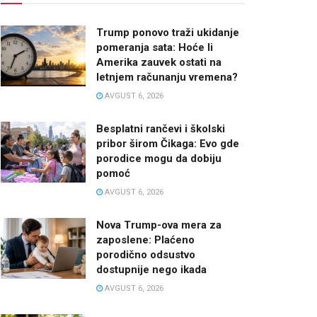
Trump ponovo traži ukidanje
pomeranja sata: Hoće li
Amerika zauvek ostati na
letnjem računanju vremena?
AVGUST 6, 2026
Besplatni rančevi i školski
pribor širom Čikaga: Evo gde
porodice mogu da dobiju
pomoć
AVGUST 6, 2026
Nova Trump-ova mera za
zaposlene: Plaćeno
porodično odsustvo
dostupnije nego ikada
AVGUST 6, 2026