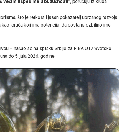
š većim uspesima u budućnosti”
, poručuju iz kluba.
gorijama, što je retkost i jasan pokazatelj ubrzanog razvoja.
a kao igrača koji ima potencijal da postane ozbiljno ime
nivou – našao se na spisku Srbije za FIBA U17 Svetsko
juna do 5. jula 2026. godine.