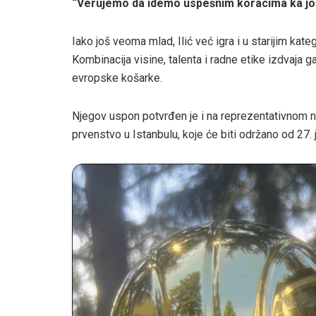
“Verujemo da idemo uspešnim koracima ka jo
Iako još veoma mlad, Ilić već igra i u starijim kate
Kombinacija visine, talenta i radne etike izdvaja g
evropske košarke.
Njegov uspon potvrđen je i na reprezentativnom 
prvenstvo u Istanbulu, koje će biti održano od 27. 