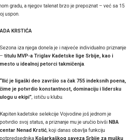
om gradu, a njegov talenat brzo je prepoznat – već sa 15
oj uspon.
NADA KRSTIĆA
Sezona iza njega donela je i najveće individualno priznanje
–
titulu MVP-a Triglav Kadetske lige Srbije, kao i
mesto u idealnoj petorci takmičenja
.
“Ilić je ligaški deo završio sa čak 755 indeksnih poena,
čime je potvrdio konstantnost, dominaciju i lidersku
ulogu u ekipi”
, ističu u klubu.
Kapiten kadetske selekcije Vojvodine još jednom je
potvrdio svoj status, a priznanje mu je uručio bivši
NBA
centar Nenad Krstić
, koji danas obavlja funkciju
potpredsednika
Košarkaškog saveza Srbije za mušku