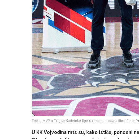
Trofej MVP-a Triglav Kadetske lige u rukama Jovana Ilića; Foto: Pr
U KK Vojvodina mts su, kako ističu, ponosni na o