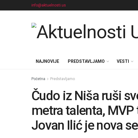
info@aktuelnosti.us
NAJNOVIJE
PREDSTAVLJAMO
VESTI
Početna
Predstavljamo
Čudo iz Niša ruši s
metra talenta, MVP t
Jovan Ilić je nova se