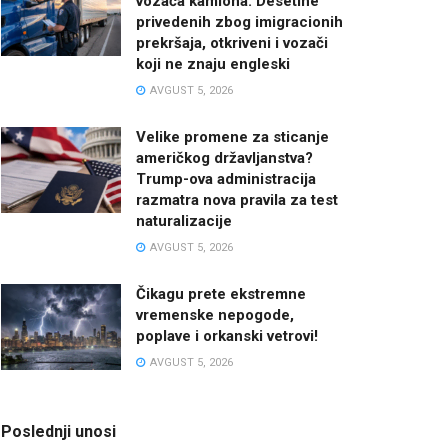
vozača kamiona: Desetine
privedenih zbog imigracionih
prekršaja, otkriveni i vozači
koji ne znaju engleski
AVGUST 5, 2026
Velike promene za sticanje
američkog državljanstva?
Trump-ova administracija
razmatra nova pravila za test
naturalizacije
AVGUST 5, 2026
Čikagu prete ekstremne
vremenske nepogode,
poplave i orkanski vetrovi!
AVGUST 5, 2026
Poslednji unosi