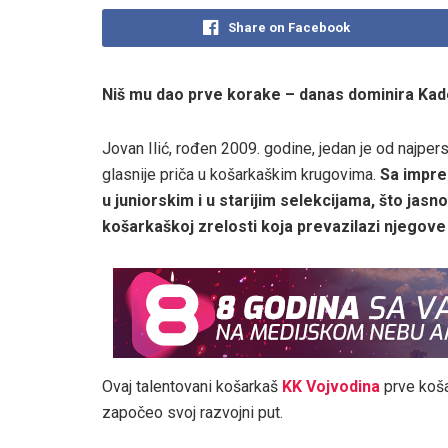
Share on Facebook
Niš mu dao prve korake – danas dominira Kade
Jovan Ilić, rođen 2009. godine, jedan je od najper
glasnije priča u košarkaškim krugovima.
Sa impres
u juniorskim i u starijim selekcijama, što jasno 
košarkaškoj zrelosti koja prevazilazi njegove
Ovaj talentovani košarkaš
KK Vojvodina
prve koša
započeo svoj razvojni put.