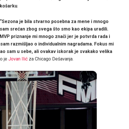
košarku
.
“Sezona je bila stvarno posebna za mene i mnogo
sam srećan zbog svega što smo kao ekipa uradili.
MVP priznanje mi mnogo znači jer je potvrda rada i
nisam razmišljao o individualnim nagradama. Fokus mi
o sam u sebe, ali ovakav iskorak je svakako velika
ao je
Jovan Ilić
za Chicago Dešavanja.