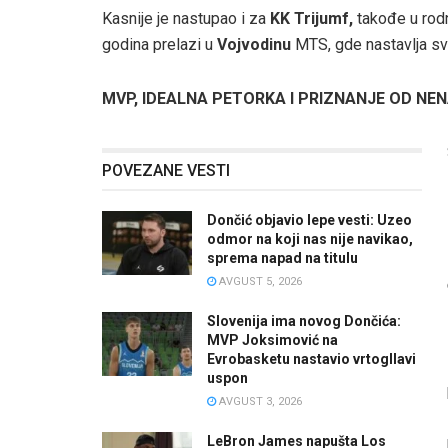
Kasnije je nastupao i za
KK Trijumf,
takođe u rodn
godina prelazi u
Vojvodinu
MTS, gde nastavlja sv
MVP, IDEALNA PETORKA I PRIZNANJE OD NE
POVEZANE VESTI
Dončić objavio lepe vesti: Uzeo
odmor na koji nas nije navikao,
sprema napad na titulu
AVGUST 5, 2026
Slovenija ima novog Dončića:
MVP Joksimović na
Evrobasketu nastavio vrtogllavi
uspon
AVGUST 3, 2026
LeBron James napušta Los