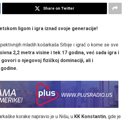
Share on Twitter
tskom ligom i igra iznad svoje generacije!
spektivnijih mladih košarkaša Srbije i igrač o kome se sve
ivna 2,2 metra visine i tek 17 godina, već sada igra i
govori o njegovoj fizičkoj dominaciji, ali i
 godine.
rkaške korake napravio je u Nišu, u
KK Konstantin
, gde je