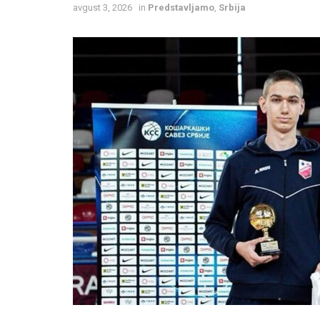
avgust 3, 2026
in
Predstavljamo
,
Srbija