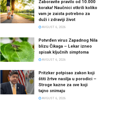
Zaboravite pravilo od 10.000
koraka! Naučnici otkrili koliko
vam je zaista potrebno za
duži i zdraviji život
AVGUST 6, 2026
Potvrđen virus Zapadnog Nila
blizu Čikaga – Lekar izneo
spisak ključnih simptoma
AVGUST 6, 2026
Pritzker potpisao zakon koji
štiti žrtve nasilja u porodici –
Stroge kazne za sve koji
tajno snimaju
AVGUST 6, 2026