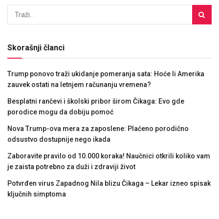
Skorašnji članci
Trump ponovo traži ukidanje pomeranja sata: Hoće li Amerika
zauvek ostati na letnjem računanju vremena?
Besplatni rančevi i školski pribor širom Čikaga: Evo gde
porodice mogu da dobiju pomoć
Nova Trump-ova mera za zaposlene: Plaćeno porodično
odsustvo dostupnije nego ikada
Zaboravite pravilo od 10.000 koraka! Naučnici otkrili koliko vam
je zaista potrebno za duži i zdraviji život
Potvrđen virus Zapadnog Nila blizu Čikaga – Lekar izneo spisak
ključnih simptoma