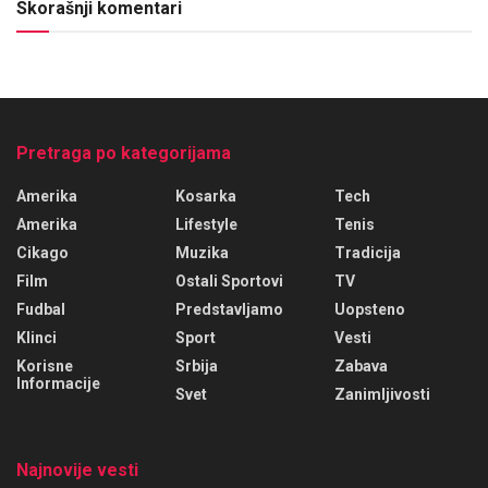
Skorašnji komentari
Pretraga po kategorijama
Amerika
Kosarka
Tech
Amerika
Lifestyle
Tenis
Cikago
Muzika
Tradicija
Film
Ostali Sportovi
TV
Fudbal
Predstavljamo
Uopsteno
Klinci
Sport
Vesti
Korisne
Srbija
Zabava
Informacije
Svet
Zanimljivosti
Najnovije vesti