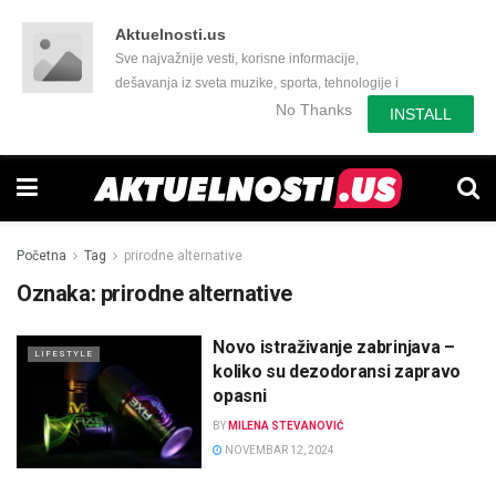
Aktuelnosti.us
Sve najvažnije vesti, korisne informacije,
dešavanja iz sveta muzike, sporta, tehnologije i
još mnogo toga zanimljivog.
No Thanks
INSTALL
Početna
Tag
prirodne alternative
Oznaka:
prirodne alternative
Novo istraživanje zabrinjava –
LIFESTYLE
koliko su dezodoransi zapravo
opasni
BY
MILENA STEVANOVIĆ
NOVEMBAR 12, 2024