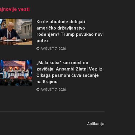
ajnovije vesti
Ko će ubuduće dobijati
američko državljanstvo
rođenjem? Trump povukao novi
potez
AVGUST 7, 2026
„Mala kuća“ kao most do
zavičaja: Ansambl Zlatni Vez iz
Čikaga pesmom čuva sećanje
na Krajinu
AVGUST 7, 2026
Aplikacija