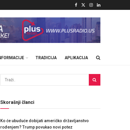
INFORMACIJE
TRADICIJA
APLIKACIJA
Skorašnji članci
Ko će ubuduće dobijati američko državljanstvo
rođenjem? Trump povukao novi potez