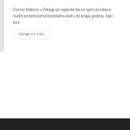
Corner Bakery u Čikagu je najavila da će njeni prodavci
nuditi posetiocima besplatnu kafu do kraja godine, čak i
bez ...
DETAILS
SAZNAJTE VIŠE