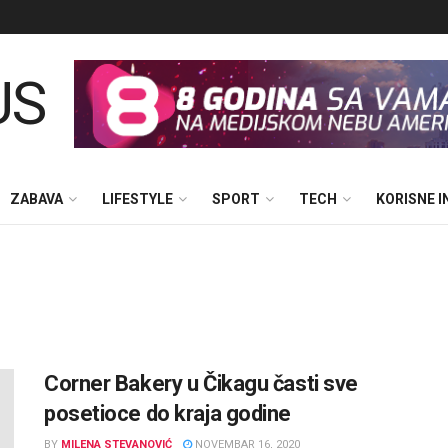
ZABAVA
LIFESTYLE
SPORT
TECH
KORISNE 
Corner Bakery u Čikagu časti sve
posetioce do kraja godine
BY
MILENA STEVANOVIĆ
NOVEMBAR 16, 2020