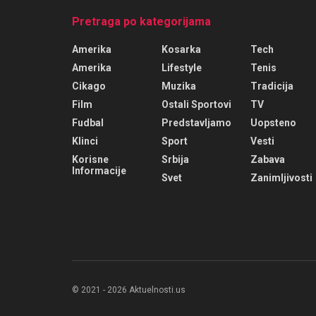
Pretraga po kategorijama
Amerika
Kosarka
Tech
Amerika
Lifestyle
Tenis
Cikago
Muzika
Tradicija
Film
Ostali Sportovi
TV
Fudbal
Predstavljamo
Uopsteno
Klinci
Sport
Vesti
Korisne
Srbija
Zabava
Informacije
Svet
Zanimljivosti
© 2021 - 2026 Aktuelnosti.us