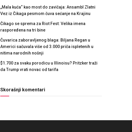
„Mala kuća“ kao most do zavičaja: Ansambl Zlatni
Vez iz Čikaga pesmom čuva sećanje na Krajinu
Čikago se sprema za Riot Fest: Velika imena
raspoređena na tri bine
Čuvarica zaboravljenog blaga: Biljana Regan u
Americi sačuvala više od 3.000 priča ispletenih u
nitima narodnih nošnji
$1.700 za svaku porodicu u Illinoisu? Pritzker traži
da Trump vrati novac od tarifa
Skorašnji komentari