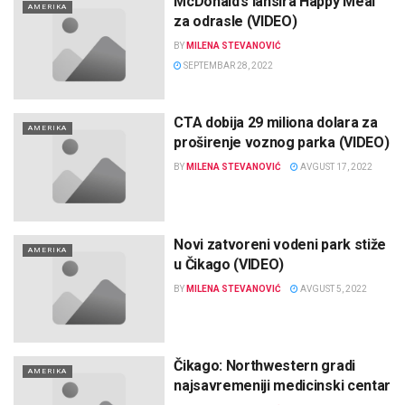
McDonald’s lansira Happy Meal
AMERIKA
za odrasle (VIDEO)
BY
MILENA STEVANOVIĆ
SEPTEMBAR 28, 2022
CTA dobija 29 miliona dolara za
AMERIKA
proširenje voznog parka (VIDEO)
BY
MILENA STEVANOVIĆ
AVGUST 17, 2022
Novi zatvoreni vodeni park stiže
AMERIKA
u Čikago (VIDEO)
BY
MILENA STEVANOVIĆ
AVGUST 5, 2022
Čikago: Northwestern gradi
AMERIKA
najsavremeniji medicinski centar