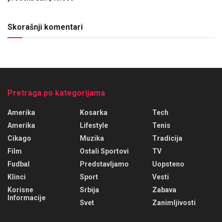
Skorašnji komentari
Pretraga po kategorijama
Amerika
Kosarka
Tech
Amerika
Lifestyle
Tenis
Cikago
Muzika
Tradicija
Film
Ostali Sportovi
TV
Fudbal
Predstavljamo
Uopsteno
Klinci
Sport
Vesti
Korisne
Srbija
Zabava
Informacije
Svet
Zanimljivosti