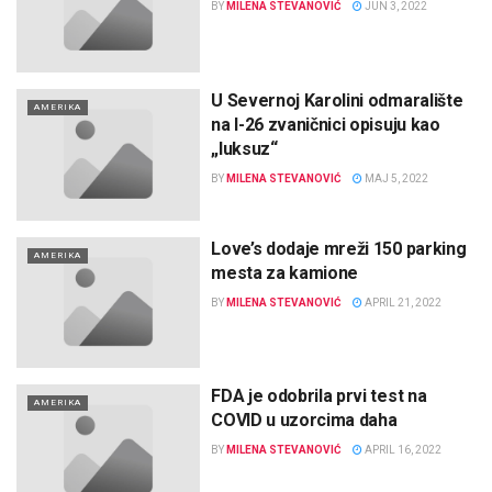
BY
MILENA STEVANOVIĆ
JUN 3, 2022
U Severnoj Karolini odmaralište
AMERIKA
na I-26 zvaničnici opisuju kao
„luksuz“
BY
MILENA STEVANOVIĆ
MAJ 5, 2022
Love’s dodaje mreži 150 parking
AMERIKA
mesta za kamione
BY
MILENA STEVANOVIĆ
APRIL 21, 2022
FDA je odobrila prvi test na
AMERIKA
COVID u uzorcima daha
BY
MILENA STEVANOVIĆ
APRIL 16, 2022