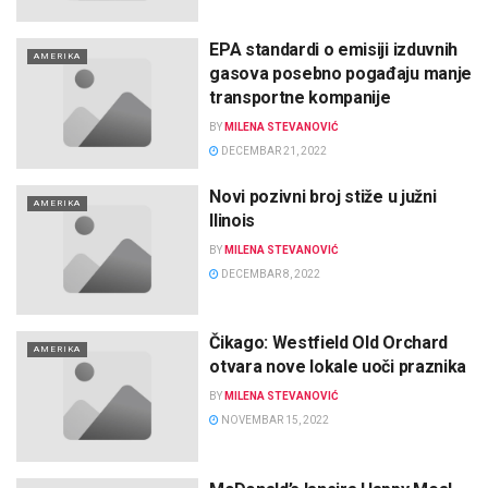
EPA standardi o emisiji izduvnih
AMERIKA
gasova posebno pogađaju manje
transportne kompanije
BY
MILENA STEVANOVIĆ
DECEMBAR 21, 2022
Novi pozivni broj stiže u južni
AMERIKA
Ilinois
BY
MILENA STEVANOVIĆ
DECEMBAR 8, 2022
Čikago: Westfield Old Orchard
AMERIKA
otvara nove lokale uoči praznika
BY
MILENA STEVANOVIĆ
NOVEMBAR 15, 2022