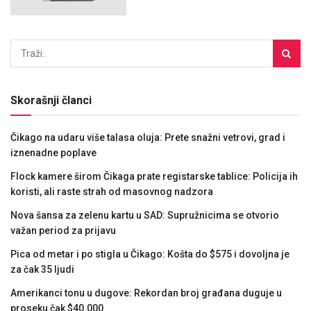
Skorašnji članci
Čikago na udaru više talasa oluja: Prete snažni vetrovi, grad i
iznenadne poplave
Flock kamere širom Čikaga prate registarske tablice: Policija ih
koristi, ali raste strah od masovnog nadzora
Nova šansa za zelenu kartu u SAD: Supružnicima se otvorio
važan period za prijavu
Pica od metar i po stigla u Čikago: Košta do $575 i dovoljna je
za čak 35 ljudi
Amerikanci tonu u dugove: Rekordan broj građana duguje u
proseku čak $40.000