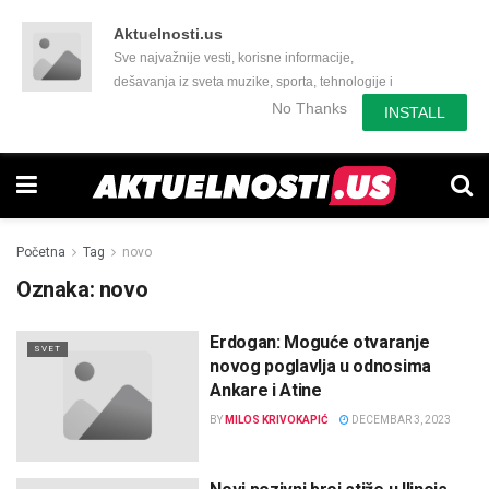
Aktuelnosti.us
Sve najvažnije vesti, korisne informacije,
dešavanja iz sveta muzike, sporta, tehnologije i
još mnogo toga zanimljivog.
No Thanks
INSTALL
Početna
Tag
novo
Oznaka:
novo
Erdogan: Moguće otvaranje
SVET
novog poglavlja u odnosima
Ankare i Atine
BY
MILOS KRIVOKAPIĆ
DECEMBAR 3, 2023