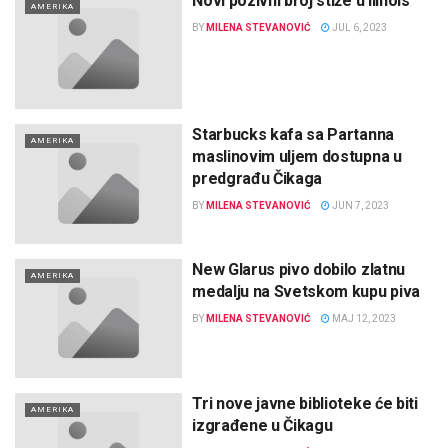
Novi pozivni broj stiže u Ilinois
AMERIKA
BY
MILENA STEVANOVIĆ
JUL 6, 2023
Starbucks kafa sa Partanna
AMERIKA
maslinovim uljem dostupna u
predgrađu Čikaga
BY
MILENA STEVANOVIĆ
JUN 7, 2023
New Glarus pivo dobilo zlatnu
AMERIKA
medalju na Svetskom kupu piva
BY
MILENA STEVANOVIĆ
MAJ 12, 2023
Tri nove javne biblioteke će biti
AMERIKA
izgrađene u Čikagu