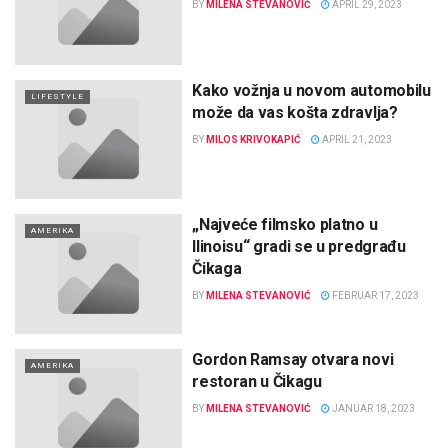
BY
MILENA STEVANOVIĆ
APRIL 29, 2023
Kako vožnja u novom automobilu
LIFESTYLE
može da vas košta zdravlja?
BY
MILOS KRIVOKAPIĆ
APRIL 21, 2023
„Najveće filmsko platno u
AMERIKA
Ilinoisu“ gradi se u predgrađu
Čikaga
BY
MILENA STEVANOVIĆ
FEBRUAR 17, 2023
Gordon Ramsay otvara novi
AMERIKA
restoran u Čikagu
BY
MILENA STEVANOVIĆ
JANUAR 18, 2023