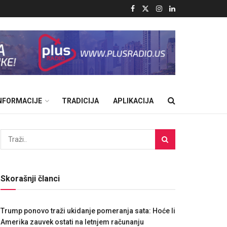
INFORMACIJE
TRADICIJA
APLIKACIJA
Skorašnji članci
Trump ponovo traži ukidanje pomeranja sata: Hoće li
Amerika zauvek ostati na letnjem računanju