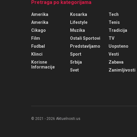
Pretraga po kategorijama
Amerika
Kosarka
Tech
Amerika
Lifestyle
Tenis
Cikago
Muzika
Tradicija
Film
Ostali Sportovi
TV
Fudbal
Predstavljamo
Uopsteno
Klinci
Sport
Vesti
Korisne
Srbija
Zabava
Informacije
Svet
Zanimljivosti
© 2021 - 2026 Aktuelnosti.us