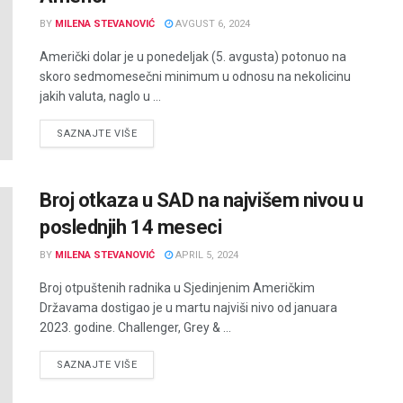
BY
MILENA STEVANOVIĆ
AVGUST 6, 2024
Američki dolar je u ponedeljak (5. avgusta) potonuo na
skoro sedmomesečni minimum u odnosu na nekolicinu
jakih valuta, naglo u ...
DETAILS
SAZNAJTE VIŠE
Broj otkaza u SAD na najvišem nivou u
poslednjih 14 meseci
BY
MILENA STEVANOVIĆ
APRIL 5, 2024
Broj otpuštenih radnika u Sjedinjenim Američkim
Državama dostigao je u martu najviši nivo od januara
2023. godine. Challenger, Grey & ...
DETAILS
SAZNAJTE VIŠE