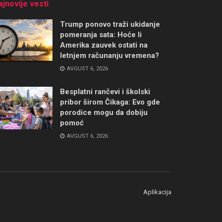
ajnovije vesti
Trump ponovo traži ukidanje
pomeranja sata: Hoće li
Amerika zauvek ostati na
letnjem računanju vremena?
AVGUST 6, 2026
Besplatni rančevi i školski
pribor širom Čikaga: Evo gde
porodice mogu da dobiju
pomoć
AVGUST 6, 2026
Aplikacija