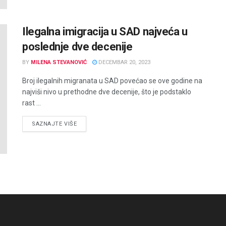
Ilegalna imigracija u SAD najveća u
poslednje dve decenije
BY
MILENA STEVANOVIĆ
DECEMBAR 20, 2023
Broj ilegalnih migranata u SAD povećao se ove godine na
najviši nivo u prethodne dve decenije, što je podstaklo
rast ...
DETAILS
SAZNAJTE VIŠE