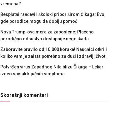
vremena?
Besplatni rančevi i školski pribor širom Čikaga: Evo
gde porodice mogu da dobiju pomoć
Nova Trump-ova mera za zaposlene: Plaćeno
porodično odsustvo dostupnije nego ikada
Zaboravite pravilo od 10.000 koraka! Naučnici otkrili
koliko vam je zaista potrebno za duži i zdraviji život
Potvrđen virus Zapadnog Nila blizu Čikaga – Lekar
izneo spisak ključnih simptoma
Skorašnji komentari