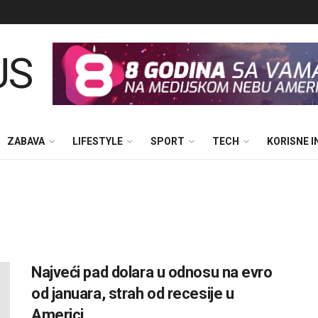
ZABAVA
LIFESTYLE
SPORT
TECH
KORISNE 
Najveći pad dolara u odnosu na evro
od januara, strah od recesije u
Americi