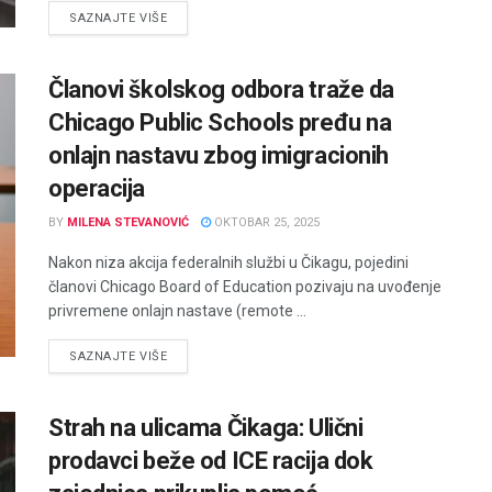
DETAILS
SAZNAJTE VIŠE
Članovi školskog odbora traže da
Chicago Public Schools pređu na
onlajn nastavu zbog imigracionih
operacija
BY
MILENA STEVANOVIĆ
OKTOBAR 25, 2025
Nakon niza akcija federalnih službi u Čikagu, pojedini
članovi Chicago Board of Education pozivaju na uvođenje
privremene onlajn nastave (remote ...
DETAILS
SAZNAJTE VIŠE
Strah na ulicama Čikaga: Ulični
prodavci beže od ICE racija dok