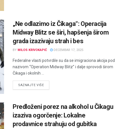
„Ne odlazimo iz Čikaga“: Operacija
Midway Blitz se širi, hapšenja širom
grada izazivaju strah i bes
BY
MILOS KRIVOKAPIĆ
DECEMBAR 17, 2025
Federalne vlasti potvrdile su da se imigraciona akcija pod
nazivom “Operation Midway Blitz” i dalje sprovodi širom
Čikaga i okolnih ...
DETAILS
SAZNAJTE VIŠE
Predloženi porez na alkohol u Čikagu
izaziva ogorčenje: Lokalne
prodavnice strahuju od gubitka