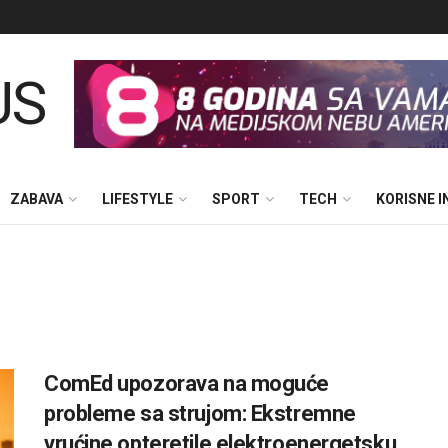
ZABAVA
LIFESTYLE
SPORT
TECH
KORISNE 
ComEd upozorava na moguće
probleme sa strujom: Ekstremne
vrućine opteretile elektroenergetsku