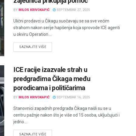
zajednica prikuplja pomoć
BY
MILOS KRIVOKAPIĆ
SEPTEMBAR 27, 2025
Ulični prodavci u Čikagu suočavaju se sa sve većim
strahom nakon serije hapšenja koja sprovode ICE agenti
u okviru Operation ...
DETAILS
SAZNAJTE VIŠE
ICE racije izazvale strah u
predgrađima Čikaga među
porodicama i političarima
BY
MILOS KRIVOKAPIĆ
SEPTEMBAR 16, 2025
Stanovnici zapadnih predgrađa Čikaga našli su se u
centru pažnje nakon što je više od 15 osoba, uključujući i
jedno ...
DETAILS
SAZNAJTE VIŠE