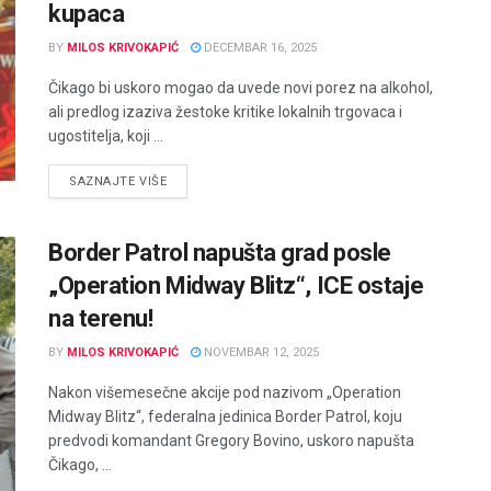
kupaca
BY
MILOS KRIVOKAPIĆ
DECEMBAR 16, 2025
Čikago bi uskoro mogao da uvede novi porez na alkohol,
ali predlog izaziva žestoke kritike lokalnih trgovaca i
ugostitelja, koji ...
DETAILS
SAZNAJTE VIŠE
Border Patrol napušta grad posle
„Operation Midway Blitz“, ICE ostaje
na terenu!
BY
MILOS KRIVOKAPIĆ
NOVEMBAR 12, 2025
Nakon višemesečne akcije pod nazivom „Operation
Midway Blitz“, federalna jedinica Border Patrol, koju
predvodi komandant Gregory Bovino, uskoro napušta
Čikago, ...