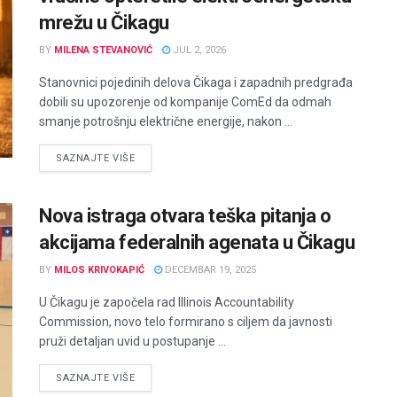
mrežu u Čikagu
BY
MILENA STEVANOVIĆ
JUL 2, 2026
Stanovnici pojedinih delova Čikaga i zapadnih predgrađa
dobili su upozorenje od kompanije ComEd da odmah
smanje potrošnju električne energije, nakon ...
DETAILS
SAZNAJTE VIŠE
Nova istraga otvara teška pitanja o
akcijama federalnih agenata u Čikagu
BY
MILOS KRIVOKAPIĆ
DECEMBAR 19, 2025
U Čikagu je započela rad Illinois Accountability
Commission, novo telo formirano s ciljem da javnosti
pruži detaljan uvid u postupanje ...
DETAILS
SAZNAJTE VIŠE