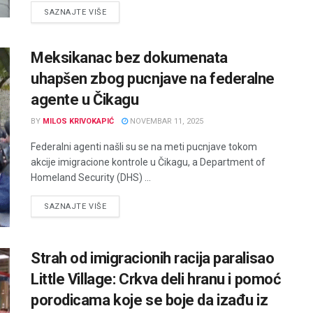
DETAILS
SAZNAJTE VIŠE
Meksikanac bez dokumenata
uhapšen zbog pucnjave na federalne
agente u Čikagu
BY
MILOS KRIVOKAPIĆ
NOVEMBAR 11, 2025
Federalni agenti našli su se na meti pucnjave tokom
akcije imigracione kontrole u Čikagu, a Department of
Homeland Security (DHS) ...
DETAILS
SAZNAJTE VIŠE
Strah od imigracionih racija paralisao
Little Village: Crkva deli hranu i pomoć
porodicama koje se boje da izađu iz