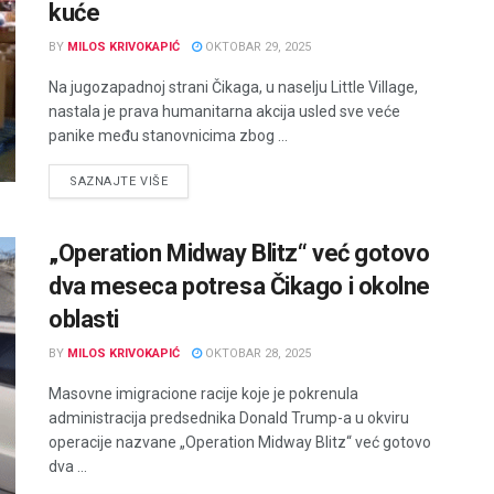
kuće
BY
MILOS KRIVOKAPIĆ
OKTOBAR 29, 2025
Na jugozapadnoj strani Čikaga, u naselju Little Village,
nastala je prava humanitarna akcija usled sve veće
panike među stanovnicima zbog ...
DETAILS
SAZNAJTE VIŠE
„Operation Midway Blitz“ već gotovo
dva meseca potresa Čikago i okolne
oblasti
BY
MILOS KRIVOKAPIĆ
OKTOBAR 28, 2025
Masovne imigracione racije koje je pokrenula
administracija predsednika Donald Trump-a u okviru
operacije nazvane „Operation Midway Blitz“ već gotovo
dva ...