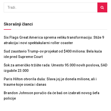
Skorašnji članci
Six Flags Great America sprema veliku transformaciju: Stiže 9
atrakcija i novi spektakularni roller coaster
Sud zaustavio Trump-ov projekat od $400 miliona: Bela kuća
ide pred Supreme Court
Šok za američko tržište rada: Umesto 95.000 novih poslova, SAD
izgubile 23.000
Paris Hilton otvorila dušu: Slava joj je donela milione, ali i
traume koje oseća i danas
Brandon Johnson poručio da će baš on izabrati novog šefa
policije