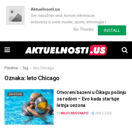
Aktuelnosti.us
Sve najvažnije vesti, korisne informacije,
dešavanja iz sveta muzike, sporta, tehnologije i
još mnogo toga zanimljivog.
No Thanks
INSTALL
Početna
Tag
leto Chicago
Oznaka:
leto Chicago
Otvoreni bazeni u Čikagu počinju
AMERIKA
sa radom – Evo kada startuje
letnja sezona
BY
MILOS KRIVOKAPIĆ
JUN 3, 2026