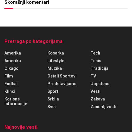
Skorašnji komentari
Pretraga po kategorijama
Amerika
Kosarka
Tech
Amerika
Lifestyle
Tenis
Cikago
Muzika
Tradicija
Film
Ostali Sportovi
TV
Fudbal
Predstavljamo
Uopsteno
Klinci
Sport
Vesti
Korisne
Srbija
Zabava
Informacije
Svet
Zanimljivosti
Najnovije vesti