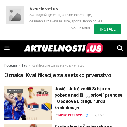
Aktuelnosti.us
Sve najvažnije vesti, korisne informacije,
dešavanja iz sveta muzike, sporta, tehnologije i
još mnogo toga zanimljivog.
No Thanks
INSTALL
Početna
Tag
Kvalifikacije za svetsko prvenstvo
Oznaka:
Kvalifikacije za svetsko prvenstvo
Jović i Jokić vodili Srbiju do
KOSARKA
pobede nad BiH, „orlovi“ prenose
10 bodova u drugu rundu
kvalifikacija
BY
MIŠKO PETROVIĆ
JUL 7, 2026