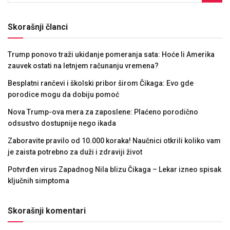
Skorašnji članci
Trump ponovo traži ukidanje pomeranja sata: Hoće li Amerika
zauvek ostati na letnjem računanju vremena?
Besplatni rančevi i školski pribor širom Čikaga: Evo gde
porodice mogu da dobiju pomoć
Nova Trump-ova mera za zaposlene: Plaćeno porodično
odsustvo dostupnije nego ikada
Zaboravite pravilo od 10.000 koraka! Naučnici otkrili koliko vam
je zaista potrebno za duži i zdraviji život
Potvrđen virus Zapadnog Nila blizu Čikaga – Lekar izneo spisak
ključnih simptoma
Skorašnji komentari