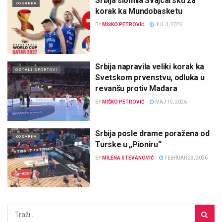
Srbija slomila Švajcarsku za
KOSARKA
korak ka Mundobasketu
BY
MIŠKO PETROVIĆ
JUL 3, 2026
Srbija napravila veliki korak ka
OSTALI SPORTOVI
Svetskom prvenstvu, odluka u
revanšu protiv Mađara
BY
MIŠKO PETROVIĆ
MAJ 15, 2026
Srbija posle drame poražena od
KOSARKA
Turske u „Pioniru“
BY
MILENA STEVANOVIĆ
FEBRUAR 28, 2026