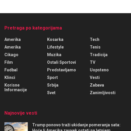
Pretraga po kategorijama
Amerika
Kosarka
Tech
Amerika
Lifestyle
Tenis
Cikago
Muzika
Tradicija
Film
Ostali Sportovi
TV
Fudbal
Predstavljamo
Uopsteno
Klinci
Sport
Vesti
Korisne
Srbija
Zabava
Informacije
Svet
Zanimljivosti
Najnovije vesti
Trump ponovo traži ukidanje pomeranja sata:
Hoće li Amerika zauvek ostati na letnjem