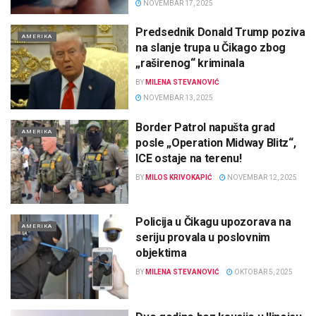
NOVEMBAR 17, 2025
Predsednik Donald Trump poziva
AMERIKA
na slanje trupa u Čikago zbog
„raširenog“ kriminala
BY
MILENA STEVANOVIĆ
NOVEMBAR 13, 2025
Border Patrol napušta grad
AMERIKA
posle „Operation Midway Blitz“,
ICE ostaje na terenu!
BY
MILOS KRIVOKAPIĆ
NOVEMBAR 12, 2025
Policija u Čikagu upozorava na
AMERIKA
seriju provala u poslovnim
objektima
BY
MILENA STEVANOVIĆ
OKTOBAR 5, 2025