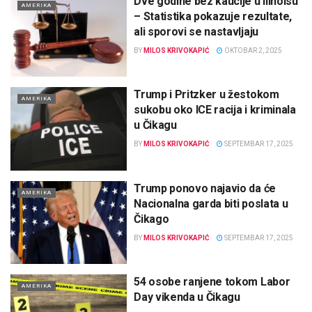
Dve godine bez kaucije u Ilinoisu
AMERIKA
– Statistika pokazuje rezultate,
ali sporovi se nastavljaju
BY
MILOS KRIVOKAPIĆ
OKTOBAR 2, 2025
Trump i Pritzker u žestokom
AMERIKA
sukobu oko ICE racija i kriminala
u Čikagu
BY
MILOS KRIVOKAPIĆ
SEPTEMBAR 17, 2025
Trump ponovo najavio da će
AMERIKA
Nacionalna garda biti poslata u
Čikago
BY
MILOS KRIVOKAPIĆ
SEPTEMBAR 17, 2025
54 osobe ranjene tokom Labor
AMERIKA
Day vikenda u Čikagu