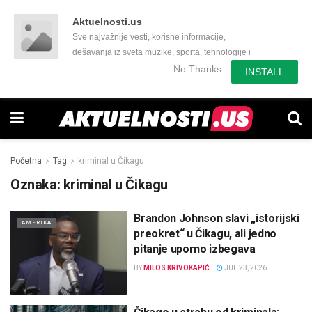
Aktuelnosti.us
Sve najvažnije vesti, korisne informacije,
dešavanja iz sveta muzike, sporta, tehnologije i
još mnogo toga zanimljivog.
No Thanks
INSTALL
Početna
Tag
kriminal u Čikagu
Oznaka:
kriminal u Čikagu
Brandon Johnson slavi „istorijski
AMERIKA
preokret“ u Čikagu, ali jedno
pitanje uporno izbegava
BY
MILOS KRIVOKAPIĆ
JUL 23, 2026