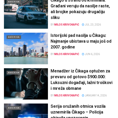
Čikago u strahu od kriminala:
AMERIKA
Građani veruju da nasilje raste,
ali brojke pokazuju drugačiju
sliku
BY
MILOS KRIVOKAPIĆ
JUL 23, 2026
Istorijski pad nasilja u Čikagu:
AMERIKA
Najmanje ubistava u maju još od
2007. godine
BY
MILOS KRIVOKAPIĆ
JUN 6, 2026
Menadžer iz Čikaga optužen za
AMERIKA
prevaru od gotovo $900.000:
Luksuzni događaji, lažni troškovi
i mreža obmane
BY
MILOS KRIVOKAPIĆ
JANUAR 14, 2026
Serija oružanih otmica vozila
AMERIKA
uznemirila Čikago – Policija
objavila upozorenje