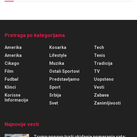
Pretraga po kategorijama
Amerika
Kosarka
Tech
Amerika
Lifestyle
Tenis
Cikago
Muzika
Tradicija
Film
Ostali Sportovi
TV
Fudbal
Predstavljamo
Uopsteno
Klinci
Sport
Vesti
Korisne
Srbija
Zabava
Informacije
Svet
Zanimljivosti
Najnovije vesti
Trump ponovo traži ukidanje pomeranja sata: