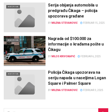
Serija obijanja automobila u
AMERIKA
predgrađu Čikaga – policija
upozorava građane
BY
MILENA STEVANOVIĆ
FEBRUAR 15, 2025
Nagrada od $100.000 za
AMERIKA
informacije o krađama pošte u
Čikagu
BY
MILOS KRIVOKAPIĆ
FEBRUAR 6, 2025
Policija Čikaga upozorava na
AMERIKA
seriju napada u naseljima Logan
Square i Palmer Square
BY
MILENA STEVANOVIĆ
FEBRUAR 3, 2025