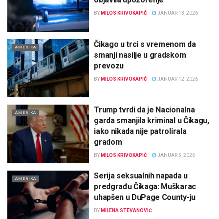
BY
MILOS KRIVOKAPIĆ
JANUAR 13, 2026
Čikago u trci s vremenom da
AMERIKA
smanji nasilje u gradskom
prevozu
BY
MILOS KRIVOKAPIĆ
JANUAR 12, 2026
Trump tvrdi da je Nacionalna
AMERIKA
garda smanjila kriminal u Čikagu,
iako nikada nije patrolirala
gradom
BY
MILOS KRIVOKAPIĆ
JANUAR 5, 2026
Serija seksualnih napada u
AMERIKA
predgrađu Čikaga: Muškarac
uhapšen u DuPage County-ju
BY
MILENA STEVANOVIĆ