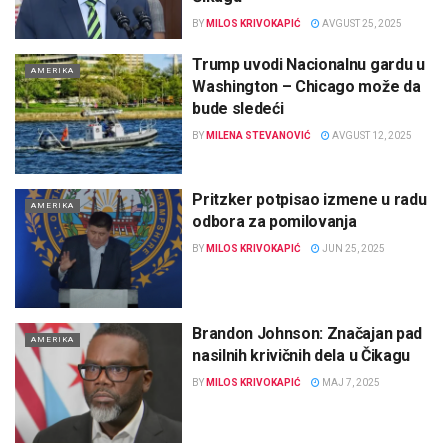
BY
MILOS KRIVOKAPIĆ
AVGUST 25, 2025
Trump uvodi Nacionalnu gardu u
AMERIKA
Washington – Chicago može da
bude sledeći
BY
MILENA STEVANOVIĆ
AVGUST 12, 2025
Pritzker potpisao izmene u radu
AMERIKA
odbora za pomilovanja
BY
MILOS KRIVOKAPIĆ
JUN 25, 2025
Brandon Johnson: Značajan pad
AMERIKA
nasilnih krivičnih dela u Čikagu
BY
MILOS KRIVOKAPIĆ
MAJ 7, 2025