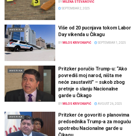
BY
MILENA STEVANOVIĆ
SEPTEMBAR 2, 2025
Više od 20 pucnjava tokom Labor
AMERIKA
Day vikenda u Čikagu
BY
MILOS KRIVOKAPIĆ
SEPTEMBAR 1, 2025
Pritzker poručio Trump-u: “Ako
AMERIKA
povrediš moj narod, ništa me
neće zaustaviti” – sukob zbog
pretnje o slanju Nacionalne
garde u Čikago
BY
MILOS KRIVOKAPIĆ
AVGUST 26, 2025
Pritzker će govoriti o planovima
AMERIKA
predsednika Trump-a za moguću
upotrebu Nacionalne garde u
Čikagu