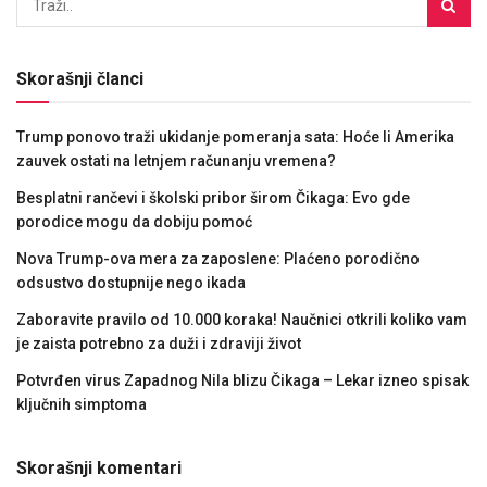
Skorašnji članci
Trump ponovo traži ukidanje pomeranja sata: Hoće li Amerika
zauvek ostati na letnjem računanju vremena?
Besplatni rančevi i školski pribor širom Čikaga: Evo gde
porodice mogu da dobiju pomoć
Nova Trump-ova mera za zaposlene: Plaćeno porodično
odsustvo dostupnije nego ikada
Zaboravite pravilo od 10.000 koraka! Naučnici otkrili koliko vam
je zaista potrebno za duži i zdraviji život
Potvrđen virus Zapadnog Nila blizu Čikaga – Lekar izneo spisak
ključnih simptoma
Skorašnji komentari