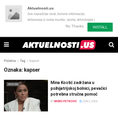
Aktuelnosti.us
Sve najvažnije vesti, korisne informacije,
dešavanja iz sveta muzike, sporta, tehnologije i
još mnogo toga zanimljivog.
No Thanks
INSTALL
Početna
Tag
kapser
Oznaka:
kapser
Mina Kostić zadržana u
MUZIKA
psihijatrijskoj bolnici, pevačici
potrebna stručna pomoć
BY
MIŠKO PETROVIĆ
JUN 2, 2026