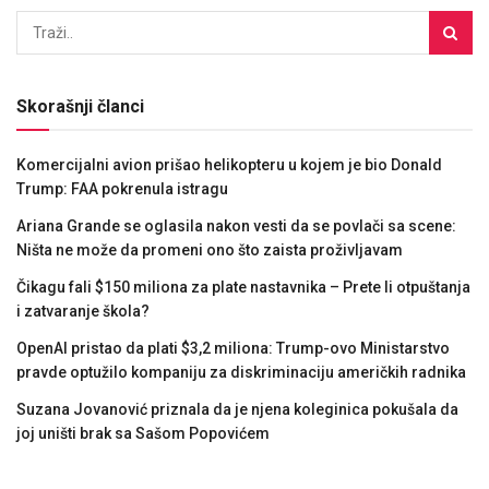
Skorašnji članci
Komercijalni avion prišao helikopteru u kojem je bio Donald
Trump: FAA pokrenula istragu
Ariana Grande se oglasila nakon vesti da se povlači sa scene:
Ništa ne može da promeni ono što zaista proživljavam
Čikagu fali $150 miliona za plate nastavnika – Prete li otpuštanja
i zatvaranje škola?
OpenAI pristao da plati $3,2 miliona: Trump-ovo Ministarstvo
pravde optužilo kompaniju za diskriminaciju američkih radnika
Suzana Jovanović priznala da je njena koleginica pokušala da
joj uništi brak sa Sašom Popovićem