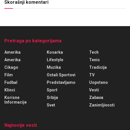
Skorašnji komentari
Pretraga po kategorijama
Amerika
Kosarka
Tech
Amerika
Lifestyle
Tenis
Cikago
Muzika
Tradicija
Film
Ostali Sportovi
TV
Fudbal
Predstavljamo
Uopsteno
Klinci
Sport
Vesti
Korisne
Srbija
Zabava
Informacije
Svet
Zanimljivosti
Najnovije vesti