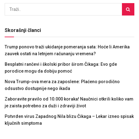
Skorašnji članci
Trump ponovo traži ukidanje pomeranja sata: Hoće li Amerika
zauvek ostati na letnjem računanju vremena?
Besplatni rančevi i školski pribor širom Čikaga: Evo gde
porodice mogu da dobiju pomoć
Nova Trump-ova mera za zaposlene: Plaćeno porodično
odsustvo dostupnije nego ikada
Zaboravite pravilo od 10.000 koraka! Naučnici otkrili koliko vam
je zaista potrebno za duži i zdraviji život
Potvrđen virus Zapadnog Nila blizu Čikaga – Lekar izneo spisak
ključnih simptoma