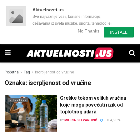
Aktuelnosti.us
Sve najvažnije vesti, korisne informacije,
dešavanja iz sveta muzike, sporta, tehnologije i
još mnogo toga zanimljivog.
No Thanks
INSTALL
Početna
Tag
iscrpljenost od vrućine
Oznaka:
iscrpljenost od vrućine
Greške tokom velikih vrućina
LIFESTYLE
koje mogu povećati rizik od
toplotnog udara
BY
MILENA STEVANOVIĆ
JUL 4, 2026