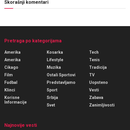
Skorašnji komentari
Pretraga po kategorijama
Amerika
Kosarka
Tech
Amerika
Lifestyle
Tenis
Cikago
Muzika
Tradicija
Film
Ostali Sportovi
TV
Fudbal
Predstavljamo
Uopsteno
Klinci
Sport
Vesti
Korisne
Srbija
Zabava
Informacije
Svet
Zanimljivosti
Najnovije vesti