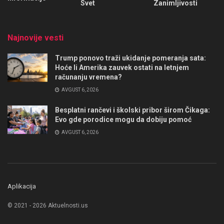
Svet
Zanimljivosti
Najnovije vesti
Trump ponovo traži ukidanje pomeranja sata:
Hoće li Amerika zauvek ostati na letnjem
računanju vremena?
AVGUST 6, 2026
Besplatni rančevi i školski pribor širom Čikaga:
Evo gde porodice mogu da dobiju pomoć
AVGUST 6, 2026
Aplikacija
© 2021 - 2026 Aktuelnosti.us