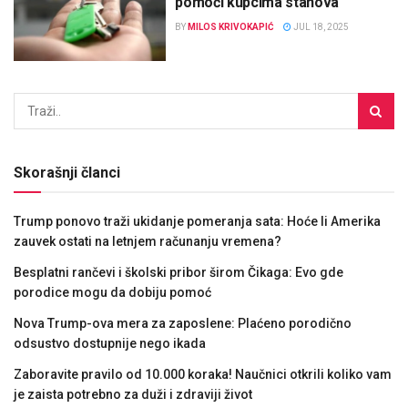
pomoći kupcima stanova
BY
MILOS KRIVOKAPIĆ
JUL 18, 2025
Skorašnji članci
Trump ponovo traži ukidanje pomeranja sata: Hoće li Amerika
zauvek ostati na letnjem računanju vremena?
Besplatni rančevi i školski pribor širom Čikaga: Evo gde
porodice mogu da dobiju pomoć
Nova Trump-ova mera za zaposlene: Plaćeno porodično
odsustvo dostupnije nego ikada
Zaboravite pravilo od 10.000 koraka! Naučnici otkrili koliko vam
je zaista potrebno za duži i zdraviji život