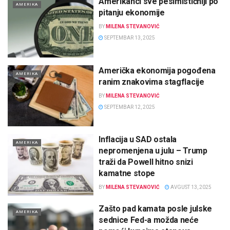
Amerikanci sve pesimističniji po
AMERIKA
pitanju ekonomije
BY
MILENA STEVANOVIĆ
SEPTEMBAR 13, 2025
Američka ekonomija pogođena
AMERIKA
ranim znakovima stagflacije
BY
MILENA STEVANOVIĆ
SEPTEMBAR 12, 2025
Inflacija u SAD ostala
AMERIKA
nepromenjena u julu – Trump
traži da Powell hitno snizi
kamatne stope
BY
MILENA STEVANOVIĆ
AVGUST 13, 2025
Zašto pad kamata posle julske
AMERIKA
sednice Fed-a možda neće