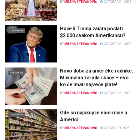
BY
MILENA STEVANOVIĆ
OKTOBAR 31, 2025
Hoće li Trump zaista poslati
AMERIKA
$2.000 svakom Amerikancu?
BY
MILENA STEVANOVIĆ
OKTOBAR 21, 2025
Novo doba za američke radnike:
AMERIKA
Minimalna zarada skače – evo
ko će imati najveće plate!
BY
MILENA STEVANOVIĆ
OKTOBAR 21, 2025
Gde su najskuplje namirnice u
AMERIKA
Americi
BY
MILENA STEVANOVIĆ
OKTOBAR 9, 2025