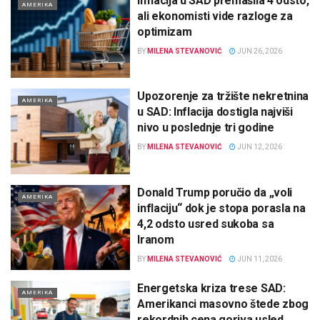
Inflacija u SAD premašila 4 odsto,
AMERIKA
ali ekonomisti vide razloge za
optimizam
BY
MILENA STEVANOVIĆ
JUN 26, 2026
Upozorenje za tržište nekretnina
AMERIKA
u SAD: Inflacija dostigla najviši
nivo u poslednje tri godine
BY
MILENA STEVANOVIĆ
JUN 12, 2026
Donald Trump poručio da „voli
AMERIKA
inflaciju“ dok je stopa porasla na
4,2 odsto usred sukoba sa
Iranom
BY
MILENA STEVANOVIĆ
JUN 11, 2026
Energetska kriza trese SAD:
AMERIKA
Amerikanci masovno štede zbog
rekordnih cena goriva usled