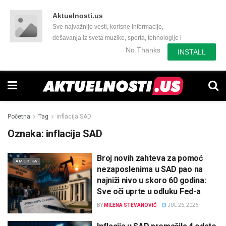
Aktuelnosti.us
Sve najvažnije vesti, korisne informacije,
dešavanja iz sveta muzike, sporta, tehnologije i
još mnogo toga zanimljivog.
No Thanks
INSTALL
Početna
Tag
inflacija SAD
Oznaka:
inflacija SAD
Broj novih zahteva za pomoć
AMERIKA
nezaposlenima u SAD pao na
najniži nivo u skoro 60 godina:
Sve oči uprte u odluku Fed-a
BY
MILENA STEVANOVIĆ
JUL 26, 2026