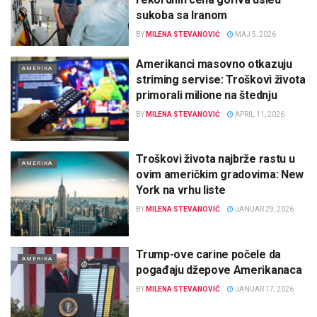
sukoba sa Iranom
BY
MILENA STEVANOVIĆ
MAJ 5, 2026
Amerikanci masovno otkazuju
AMERIKA
striming servise: Troškovi života
primorali milione na štednju
BY
MILENA STEVANOVIĆ
APRIL 11, 2026
Troškovi života najbrže rastu u
AMERIKA
ovim američkim gradovima: New
York na vrhu liste
BY
MILENA STEVANOVIĆ
JANUAR 29, 2026
Trump-ove carine počele da
AMERIKA
pogađaju džepove Amerikanaca
BY
MILENA STEVANOVIĆ
JANUAR 17, 2026