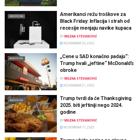
Amerikanci režu troškove za
AMERIKA
Black Friday: Inflacija i strah od
recesije menjaju navike kupaca
BY
MILENA STEVANOVIĆ
NOVEMBAR 26, 2025
„Cene u SAD konačno padaju“:
AMERIKA
Trump hvali „jeftine“ McDonald’s
obroke
BY
MILENA STEVANOVIĆ
NOVEMBAR 21, 2025
Trump tvrdi da će Thanksgiving
AMERIKA
2025. biti jeftiniji nego 2024.
godine
BY
MILENA STEVANOVIĆ
NOVEMBAR 17, 2025