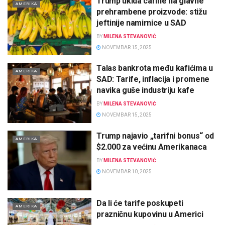
Trump ukida carine na glavne
AMERIKA
prehrambene proizvode: stižu
jeftinije namirnice u SAD
BY
MILENA STEVANOVIĆ
NOVEMBAR 15, 2025
Talas bankrota među kafićima u
AMERIKA
SAD: Tarife, inflacija i promene
navika guše industriju kafe
BY
MILENA STEVANOVIĆ
NOVEMBAR 15, 2025
Trump najavio „tarifni bonus“ od
AMERIKA
$2.000 za većinu Amerikanaca
BY
MILENA STEVANOVIĆ
NOVEMBAR 10, 2025
Da li će tarife poskupeti
AMERIKA
prazničnu kupovinu u Americi