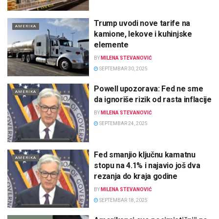
Trump uvodi nove tarife na
AMERIKA
kamione, lekove i kuhinjske
elemente
BY
MILENA STEVANOVIĆ
SEPTEMBAR 30, 2025
Powell upozorava: Fed ne sme
AMERIKA
da ignoriše rizik od rasta inflacije
BY
MILENA STEVANOVIĆ
SEPTEMBAR 24, 2025
Fed smanjio ključnu kamatnu
AMERIKA
stopu na 4.1% i najavio još dva
rezanja do kraja godine
BY
MILENA STEVANOVIĆ
SEPTEMBAR 18, 2025