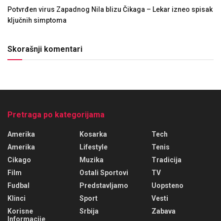
Potvrđen virus Zapadnog Nila blizu Čikaga – Lekar izneo spisak
ključnih simptoma
Skorašnji komentari
Pretraga po kategorijama
Amerika
Kosarka
Tech
Amerika
Lifestyle
Tenis
Cikago
Muzika
Tradicija
Film
Ostali Sportovi
TV
Fudbal
Predstavljamo
Uopsteno
Klinci
Sport
Vesti
Korisne
Srbija
Zabava
Informacije