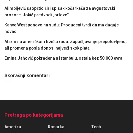
Alimpijević saopštio širi spisak košarkaša za avgustovski
prozor – Jokić predvodi „orlove“
Kanye West ponovo na sudu: Producent tvrdi da mu duguje
novac
Alarm na američkom tržištu rada: Zapošljavanje prepolovljeno,
ali promena posla donosi najveći skok plata
Emina Jahović pokradena u Istanbulu, ostala bez 50.000 evra
Skorašnji komentari
Pretraga po kategorijama
Amerika
Kosarka
Tech