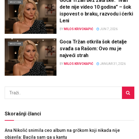
Goca Tržan bez zadrške: “Ivan
MUZIKA
dete nije video 10 godina” – šok
ispovest o braku, razvodu i ćerki
Leni
BY
MILOS KRIVOKAPIĆ
JUN 7, 2026
Goca Tržan otkrila šok detalje
MUZIKA
svađa sa Rašom: Ovo mu je
najveći strah
BY
MILOS KRIVOKAPIĆ
JANUAR 31, 2026
Skorašnji članci
Ana Nikolić snimila ceo album na grčkom koji nikada nije
objavila: Bacila sam ga u kantu