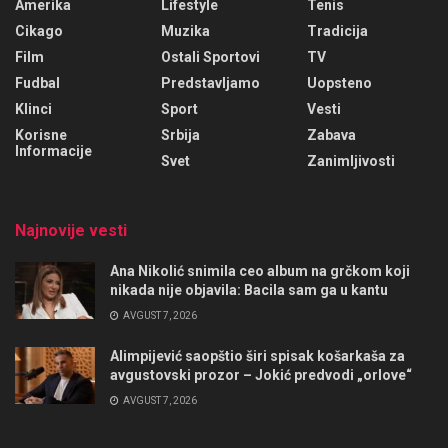
Amerika
Lifestyle
Tenis
Cikago
Muzika
Tradicija
Film
Ostali Sportovi
TV
Fudbal
Predstavljamo
Uopsteno
Klinci
Sport
Vesti
Korisne
Srbija
Zabava
Informacije
Svet
Zanimljivosti
Najnovije vesti
Ana Nikolić snimila ceo album na grčkom koji
nikada nije objavila: Bacila sam ga u kantu
AVGUST 7, 2026
Alimpijević saopštio širi spisak košarkaša za
avgustovski prozor – Jokić predvodi „orlove“
AVGUST 7, 2026