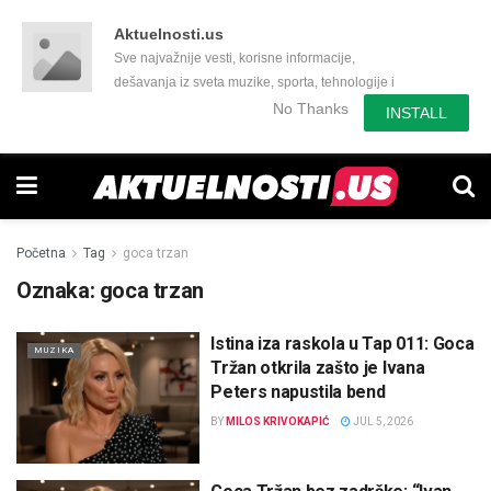
Aktuelnosti.us
Sve najvažnije vesti, korisne informacije,
dešavanja iz sveta muzike, sporta, tehnologije i
još mnogo toga zanimljivog.
No Thanks
INSTALL
Početna
Tag
goca trzan
Oznaka:
goca trzan
Istina iza raskola u Tap 011: Goca
MUZIKA
Tržan otkrila zašto je Ivana
Peters napustila bend
BY
MILOS KRIVOKAPIĆ
JUL 5, 2026