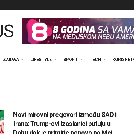
ZABAVA
LIFESTYLE
SPORT
TECH
KORISNE 
Novi mirovni pregovori između SAD i
Irana: Trump-ovi izaslanici putuju u
Dohu dok je primirje ponovo na ivici