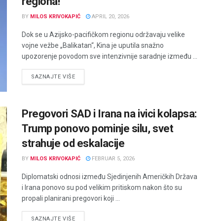
regiona!“
BY
MILOS KRIVOKAPIĆ
APRIL 20, 2026
Dok se u Azijsko-pacifičkom regionu održavaju velike
vojne vežbe „Balikatan“, Kina je uputila snažno
upozorenje povodom sve intenzivnije saradnje između ...
DETAILS
SAZNAJTE VIŠE
Pregovori SAD i Irana na ivici kolapsa:
Trump ponovo pominje silu, svet
strahuje od eskalacije
BY
MILOS KRIVOKAPIĆ
FEBRUAR 5, 2026
Diplomatski odnosi između Sjedinjenih Američkih Država
i Irana ponovo su pod velikim pritiskom nakon što su
propali planirani pregovori koji ...
DETAILS
SAZNAJTE VIŠE