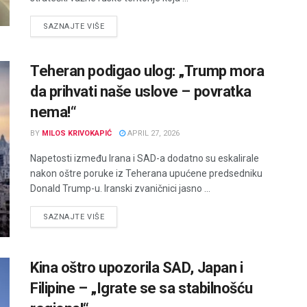
DETAILS
SAZNAJTE VIŠE
Teheran podigao ulog: „Trump mora
da prihvati naše uslove – povratka
nema!“
BY
MILOS KRIVOKAPIĆ
APRIL 27, 2026
Napetosti između Irana i SAD-a dodatno su eskalirale
nakon oštre poruke iz Teherana upućene predsedniku
Donald Trump-u. Iranski zvaničnici jasno ...
DETAILS
SAZNAJTE VIŠE
Kina oštro upozorila SAD, Japan i
Filipine – „Igrate se sa stabilnošću