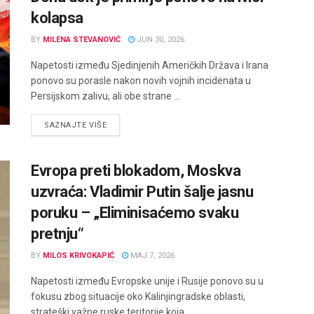
kolapsa
BY
MILENA STEVANOVIĆ
JUN 30, 2026
Napetosti između Sjedinjenih Američkih Država i Irana
ponovo su porasle nakon novih vojnih incidenata u
Persijskom zalivu, ali obe strane ...
DETAILS
SAZNAJTE VIŠE
Evropa preti blokadom, Moskva
uzvraća: Vladimir Putin šalje jasnu
poruku – „Eliminisaćemo svaku
pretnju“
BY
MILOS KRIVOKAPIĆ
MAJ 7, 2026
Napetosti između Evropske unije i Rusije ponovo su u
fokusu zbog situacije oko Kalinjingradske oblasti,
strateški važne ruske teritorije koja ...