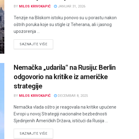
BY
MILOS KRIVOKAPIĆ
JANUAR 31, 2026
Tenziје na Bliskom istoku ponovo su u porastu nakon
oštrih poruka koje su stigle iz Teherana, ali i jasnog
upozorenja ...
DETAILS
SAZNAJTE VIŠE
Nemačka „udarila“ na Rusiju: Berlin
odgovorio na kritike iz američke
strategije
BY
MILOS KRIVOKAPIĆ
DECEMBAR 8, 2025
Nemačka vlada oštro je reagovala na kritike upućene
Evropi u novoj Strategiji nacionalne bezbednosti
Sjedinjenih Američkih Država, ističući da Rusija ...
DETAILS
SAZNAJTE VIŠE