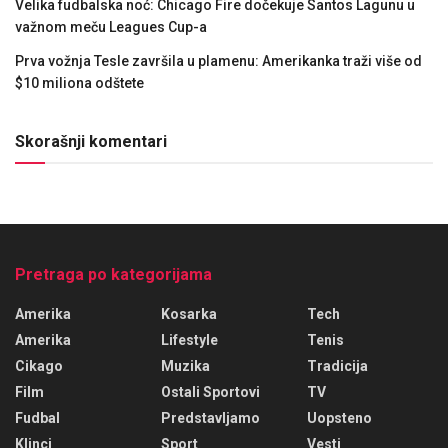
Velika fudbalska noć: Chicago Fire dočekuje Santos Lagunu u
važnom meču Leagues Cup-a
Prva vožnja Tesle završila u plamenu: Amerikanka traži više od
$10 miliona odštete
Skorašnji komentari
Pretraga po kategorijama
Amerika
Kosarka
Tech
Amerika
Lifestyle
Tenis
Cikago
Muzika
Tradicija
Film
Ostali Sportovi
TV
Fudbal
Predstavljamo
Uopsteno
Klinci
Sport
Vesti