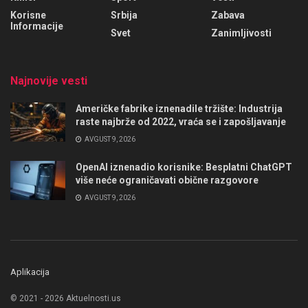
Korisne
Srbija
Zabava
Informacije
Svet
Zanimljivosti
Najnovije vesti
Američke fabrike iznenadile tržište: Industrija
raste najbrže od 2022, vraća se i zapošljavanje
AVGUST 9, 2026
OpenAI iznenadio korisnike: Besplatni ChatGPT
više neće ograničavati obične razgovore
AVGUST 9, 2026
Aplikacija
© 2021 - 2026 Aktuelnosti.us