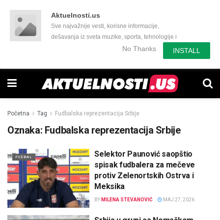
Aktuelnosti.us
Sve najvažnije vesti, korisne informacije,
dešavanja iz sveta muzike, sporta, tehnologije i
još mnogo toga zanimljivog.
No Thanks
INSTALL
Početna
Tag
Fudbalska reprezentacija Srbije
Oznaka:
Fudbalska reprezentacija Srbije
Selektor Paunović saopštio
FUDBAL
spisak fudbalera za mečeve
protiv Zelenortskih Ostrva i
Meksika
BY
MILENA STEVANOVIĆ
MAJ 27, 2026