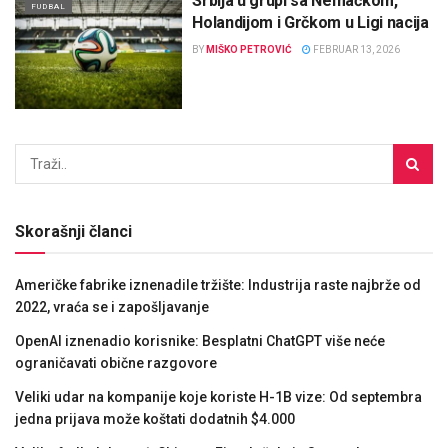
Srbija u grupi sa Nemačkom,
FUDBAL
Holandijom i Grčkom u Ligi nacija
BY
MIŠKO PETROVIĆ
FEBRUAR 13, 2026
Skorašnji članci
Američke fabrike iznenadile tržište: Industrija raste najbrže od
2022, vraća se i zapošljavanje
OpenAI iznenadio korisnike: Besplatni ChatGPT više neće
ograničavati obične razgovore
Veliki udar na kompanije koje koriste H-1B vize: Od septembra
jedna prijava može koštati dodatnih $4.000