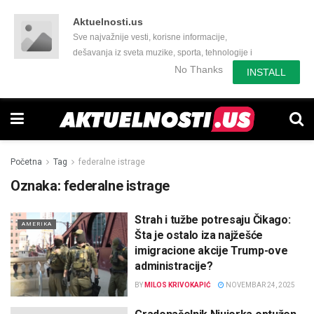
Aktuelnosti.us
Sve najvažnije vesti, korisne informacije,
dešavanja iz sveta muzike, sporta, tehnologije i
još mnogo toga zanimljivog.
No Thanks
INSTALL
Početna
Tag
federalne istrage
Oznaka:
federalne istrage
Strah i tužbe potresaju Čikago:
AMERIKA
Šta je ostalo iza najžešće
imigracione akcije Trump-ove
administracije?
BY
MILOS KRIVOKAPIĆ
NOVEMBAR 24, 2025