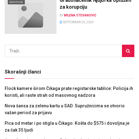
Gradonačelnik Njujorka optužen
AMERIKA
za korupciju
BY
MILENA STEVANOVIĆ
SEPTEMBAR 26, 2024
Skorašnji članci
Flock kamere širom Čikaga prate registarske tablice: Policija ih
koristi, ali raste strah od masovnog nadzora
Nova šansa za zelenu kartu u SAD: Supružnicima se otvorio
važan period za prijavu
Pica od metar i po stigla u Čikago: Košta do $575 i dovoljna je
za čak 35 ljudi