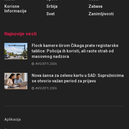
Korisne
Srbija
Zabava
Informacije
Svet
Zanimljivosti
Najnovije vesti
Flock kamere širom Čikaga prate registarske
tablice: Policija ih koristi, ali raste strah od
masovnog nadzora
AVGUST 9, 2026
Nova šansa za zelenu kartu u SAD: Supružnicima
se otvorio važan period za prijavu
AVGUST 9, 2026
Aplikacija