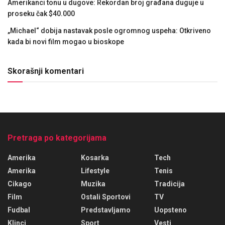
Amerikanci tonu u dugove: Rekordan broj građana duguje u
proseku čak $40.000
„Michael“ dobija nastavak posle ogromnog uspeha: Otkriveno
kada bi novi film mogao u bioskope
Skorašnji komentari
Pretraga po kategorijama
Amerika
Kosarka
Tech
Amerika
Lifestyle
Tenis
Cikago
Muzika
Tradicija
Film
Ostali Sportovi
TV
Fudbal
Predstavljamo
Uopsteno
Klinci
Sport
Vesti