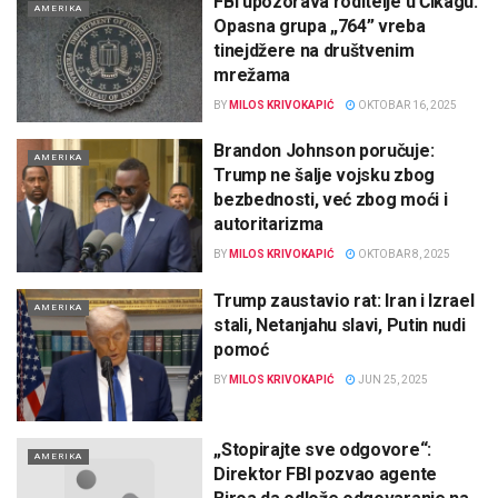
FBI upozorava roditelje u Čikagu:
AMERIKA
Opasna grupa „764” vreba
tinejdžere na društvenim
mrežama
BY
MILOS KRIVOKAPIĆ
OKTOBAR 16, 2025
Brandon Johnson poručuje:
AMERIKA
Trump ne šalje vojsku zbog
bezbednosti, već zbog moći i
autoritarizma
BY
MILOS KRIVOKAPIĆ
OKTOBAR 8, 2025
Trump zaustavio rat: Iran i Izrael
AMERIKA
stali, Netanjahu slavi, Putin nudi
pomoć
BY
MILOS KRIVOKAPIĆ
JUN 25, 2025
„Stopirajte sve odgovore“:
AMERIKA
Direktor FBI pozvao agente