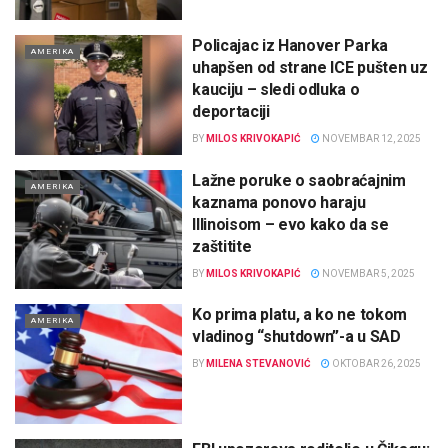
Policajac iz Hanover Parka
AMERIKA
uhapšen od strane ICE pušten uz
kauciju – sledi odluka o
deportaciji
BY
MILOS KRIVOKAPIĆ
NOVEMBAR 12, 2025
Lažne poruke o saobraćajnim
AMERIKA
kaznama ponovo haraju
Illinoisom – evo kako da se
zaštitite
BY
MILOS KRIVOKAPIĆ
NOVEMBAR 5, 2025
Ko prima platu, a ko ne tokom
AMERIKA
vladinog “shutdown”-a u SAD
BY
MILENA STEVANOVIĆ
OKTOBAR 26, 2025