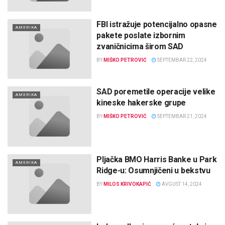
FBI istražuje potencijalno opasne
AMERIKA
pakete poslate izbornim
zvaničnicima širom SAD
BY
MIŠKO PETROVIĆ
SEPTEMBAR 22, 2024
SAD poremetile operacije velike
AMERIKA
kineske hakerske grupe
BY
MIŠKO PETROVIĆ
SEPTEMBAR 21, 2024
Pljačka BMO Harris Banke u Park
AMERIKA
Ridge-u: Osumnjičeni u bekstvu
BY
MILOS KRIVOKAPIĆ
AVGUST 14, 2024