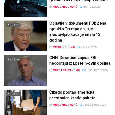
BY
MILOS KRIVOKAPIĆ
MART 25, 2026
Objavljeni dokumenti FBI: Žena
AMERIKA
optužila Trumpa da ju je
zlostavljao kada je imala 13
godina
BY
MIŠKO PETROVIĆ
MART 7, 2026
CNN: Desetine zapisa FBI
AMERIKA
nedostaju iz Epstein-ovih dosijea
BY
MILENA STEVANOVIĆ
FEBRUAR 26, 2026
Čikago postao američka
AMERIKA
prestonica krađe paketa
BY
MILOS KRIVOKAPIĆ
DECEMBAR 2, 2025