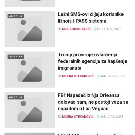
Lažni SMS-ovi ciljaju korisnike
AMERIKA
Illinois I-PASS sistema
BY
MILOS KRIVOKAPIĆ
FEBRUAR 6, 2025
Trump proširuje ovlašćenja
AMERIKA
federalnih agencija za hapšenje
imigranata
BY
MILENA STEVANOVIĆ
JANUAR 27, 2025
FBI: Napadač iz Nju Orleansa
AMERIKA
delovao sam, ne postoji veza sa
napadom u Las Vegasu
BY
MILENA STEVANOVIĆ
JANUAR 3, 2025