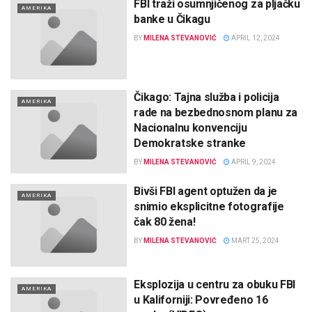
FBI traži osumnjičenog za pljačku
AMERIKA
banke u Čikagu
BY
MILENA STEVANOVIĆ
APRIL 12, 2024
Čikago: Tajna služba i policija
AMERIKA
rade na bezbednosnom planu za
Nacionalnu konvenciju
Demokratske stranke
BY
MILENA STEVANOVIĆ
APRIL 9, 2024
Bivši FBI agent optužen da je
AMERIKA
snimio eksplicitne fotografije
čak 80 žena!
BY
MILENA STEVANOVIĆ
MART 25, 2024
Eksplozija u centru za obuku FBI
AMERIKA
u Kaliforniji: Povređeno 16