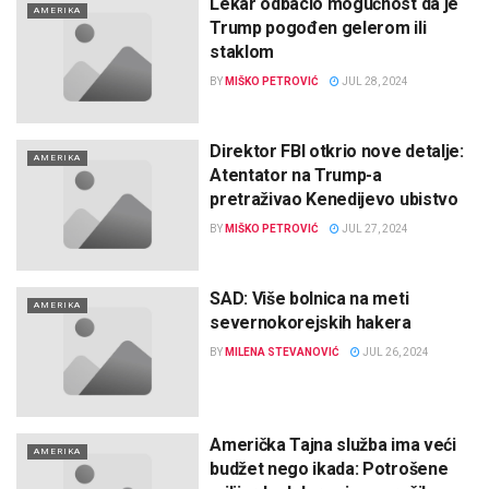
Lekar odbacio mogućnost da je
AMERIKA
Trump pogođen gelerom ili
staklom
BY
MIŠKO PETROVIĆ
JUL 28, 2024
Direktor FBI otkrio nove detalje:
AMERIKA
Atentator na Trump-a
pretraživao Kenedijevo ubistvo
BY
MIŠKO PETROVIĆ
JUL 27, 2024
SAD: Više bolnica na meti
AMERIKA
severnokorejskih hakera
BY
MILENA STEVANOVIĆ
JUL 26, 2024
Američka Tajna služba ima veći
AMERIKA
budžet nego ikada: Potrošene