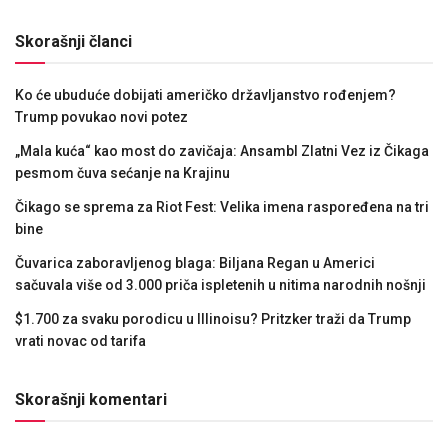
Skorašnji članci
Ko će ubuduće dobijati američko državljanstvo rođenjem?
Trump povukao novi potez
„Mala kuća“ kao most do zavičaja: Ansambl Zlatni Vez iz Čikaga
pesmom čuva sećanje na Krajinu
Čikago se sprema za Riot Fest: Velika imena raspoređena na tri
bine
Čuvarica zaboravljenog blaga: Biljana Regan u Americi
sačuvala više od 3.000 priča ispletenih u nitima narodnih nošnji
$1.700 za svaku porodicu u Illinoisu? Pritzker traži da Trump
vrati novac od tarifa
Skorašnji komentari