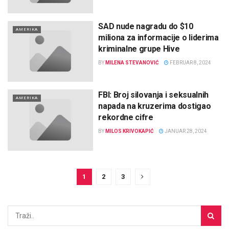
SAD nude nagradu do $10
AMERIKA
miliona za informacije o liderima
kriminalne grupe Hive
BY
MILENA STEVANOVIĆ
FEBRUAR 8, 2024
FBI: Broj silovanja i seksualnih
AMERIKA
napada na kruzerima dostigao
rekordne cifre
BY
MILOS KRIVOKAPIĆ
JANUAR 28, 2024
1
2
3