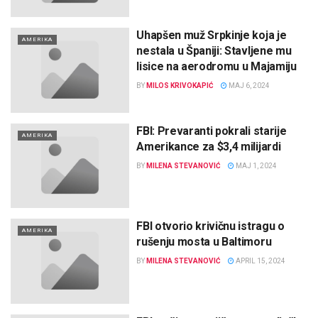
Uhapšen muž Srpkinje koja je
AMERIKA
nestala u Španiji: Stavljene mu
lisice na aerodromu u Majamiju
BY
MILOS KRIVOKAPIĆ
MAJ 6, 2024
FBI: Prevaranti pokrali starije
AMERIKA
Amerikance za $3,4 milijardi
BY
MILENA STEVANOVIĆ
MAJ 1, 2024
FBI otvorio krivičnu istragu o
AMERIKA
rušenju mosta u Baltimoru
BY
MILENA STEVANOVIĆ
APRIL 15, 2024