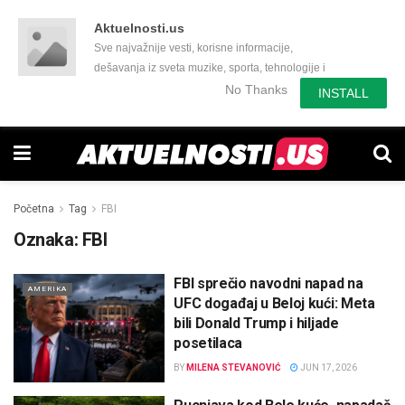
Aktuelnosti.us
Sve najvažnije vesti, korisne informacije,
dešavanja iz sveta muzike, sporta, tehnologije i
još mnogo toga zanimljivog.
No Thanks
INSTALL
Početna
Tag
FBI
Oznaka:
FBI
FBI sprečio navodni napad na
AMERIKA
UFC događaj u Beloj kući: Meta
bili Donald Trump i hiljade
posetilaca
BY
MILENA STEVANOVIĆ
JUN 17, 2026