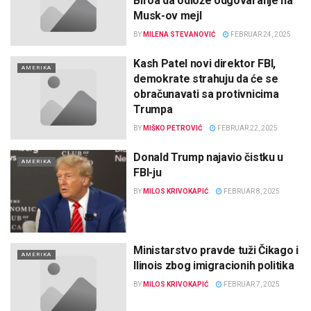
Biroa da odlože odgovaranje na
Musk-ov mejl
BY
MILENA STEVANOVIĆ
FEBRUAR 24, 2025
Kash Patel novi direktor FBI,
AMERIKA
demokrate strahuju da će se
obračunavati sa protivnicima
Trumpa
BY
MIŠKO PETROVIĆ
FEBRUAR 22, 2025
Donald Trump najavio čistku u
AMERIKA
FBI-ju
BY
MILOS KRIVOKAPIĆ
FEBRUAR 8, 2025
Ministarstvo pravde tuži Čikago i
AMERIKA
Ilinois zbog imigracionih politika
BY
MILOS KRIVOKAPIĆ
FEBRUAR 7, 2025