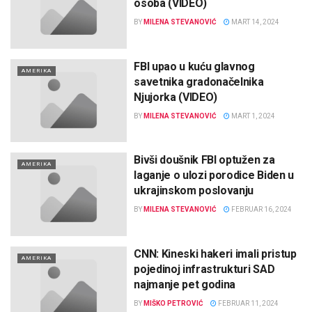
osoba (VIDEO)
BY
MILENA STEVANOVIĆ
MART 14, 2024
FBI upao u kuću glavnog
AMERIKA
savetnika gradonačelnika
Njujorka (VIDEO)
BY
MILENA STEVANOVIĆ
MART 1, 2024
Bivši doušnik FBI optužen za
AMERIKA
laganje o ulozi porodice Biden u
ukrajinskom poslovanju
BY
MILENA STEVANOVIĆ
FEBRUAR 16, 2024
CNN: Kineski hakeri imali pristup
AMERIKA
pojedinoj infrastrukturi SAD
najmanje pet godina
BY
MIŠKO PETROVIĆ
FEBRUAR 11, 2024