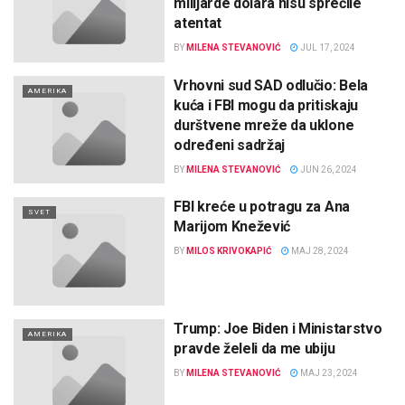
milijarde dolara nisu sprečile
atentat
BY
MILENA STEVANOVIĆ
JUL 17, 2024
Vrhovni sud SAD odlučio: Bela
AMERIKA
kuća i FBI mogu da pritiskaju
durštvene mreže da uklone
određeni sadržaj
BY
MILENA STEVANOVIĆ
JUN 26, 2024
FBI kreće u potragu za Ana
SVET
Marijom Knežević
BY
MILOS KRIVOKAPIĆ
MAJ 28, 2024
Trump: Joe Biden i Ministarstvo
AMERIKA
pravde želeli da me ubiju
BY
MILENA STEVANOVIĆ
MAJ 23, 2024