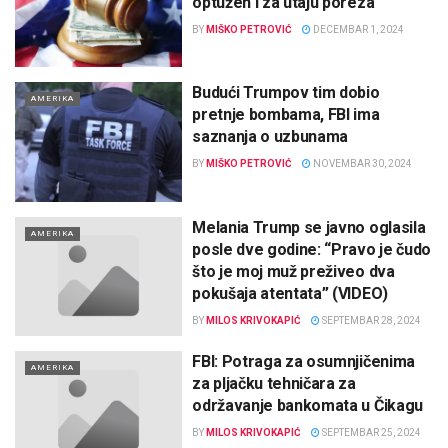
optužen i za utaju poreza
BY
MIŠKO PETROVIĆ
DECEMBAR 1, 2024
Budući Trumpov tim dobio
AMERIKA
pretnje bombama, FBI ima
saznanja o uzbunama
BY
MIŠKO PETROVIĆ
NOVEMBAR 30, 2024
Melania Trump se javno oglasila
AMERIKA
posle dve godine: “Pravo je čudo
što je moj muž preživeo dva
pokušaja atentata” (VIDEO)
BY
MILOS KRIVOKAPIĆ
SEPTEMBAR 28, 2024
FBI: Potraga za osumnjičenima
AMERIKA
za pljačku tehničara za
održavanje bankomata u Čikagu
BY
MILOS KRIVOKAPIĆ
SEPTEMBAR 25, 2024