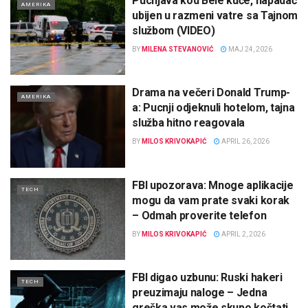
Pucnjava kod Bele kuće, napadač
AMERIKA
ubijen u razmeni vatre sa Tajnom
službom (VIDEO)
BY
MILENA STEVANOVIĆ
MAJ 24, 2026
Drama na večeri Donald Trump-
AMERIKA
a: Pucnji odjeknuli hotelom, tajna
služba hitno reagovala
BY
MILOS KRIVOKAPIĆ
APRIL 26, 2026
FBI upozorava: Mnoge aplikacije
TECH
mogu da vam prate svaki korak
– Odmah proverite telefon
BY
MILOS KRIVOKAPIĆ
APRIL 2, 2026
FBI digao uzbunu: Ruski hakeri
TECH
preuzimaju naloge – Jedna
greška vas može skupo koštati