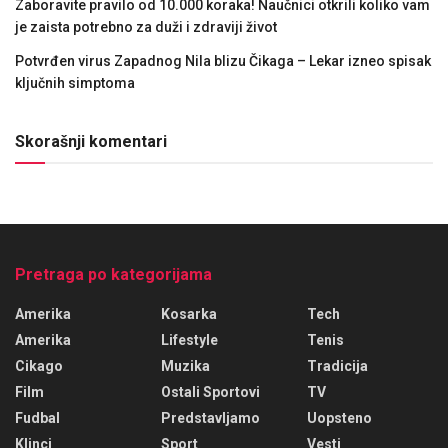
Zaboravite pravilo od 10.000 koraka! Naučnici otkrili koliko vam
je zaista potrebno za duži i zdraviji život
Potvrđen virus Zapadnog Nila blizu Čikaga – Lekar izneo spisak
ključnih simptoma
Skorašnji komentari
Pretraga po kategorijama
Amerika
Kosarka
Tech
Amerika
Lifestyle
Tenis
Cikago
Muzika
Tradicija
Film
Ostali Sportovi
TV
Fudbal
Predstavljamo
Uopsteno
Klinci
Sport
Vesti