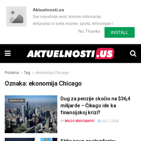
Aktuelnosti.us
Sve najvažnije vesti, korisne informacije,
dešavanja iz sveta muzike, sporta, tehnologije i
još mnogo toga zanimljivog.
No Thanks
INSTALL
Početna
Tag
ekonomija Chicago
Oznaka:
ekonomija Chicago
Dug za penzije skočio na $36,4
AMERIKA
milijarde – Čikago ide ka
finansijskoj krizi?
BY
MILOS KRIVOKAPIĆ
JUL 7, 2026