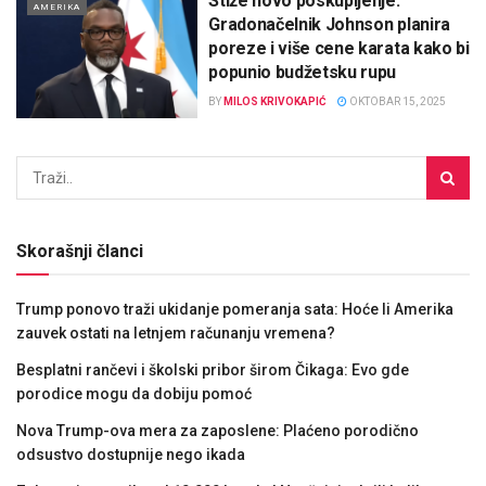
Stiže novo poskupljenje:
AMERIKA
Gradonačelnik Johnson planira
poreze i više cene karata kako bi
popunio budžetsku rupu
BY
MILOS KRIVOKAPIĆ
OKTOBAR 15, 2025
Skorašnji članci
Trump ponovo traži ukidanje pomeranja sata: Hoće li Amerika
zauvek ostati na letnjem računanju vremena?
Besplatni rančevi i školski pribor širom Čikaga: Evo gde
porodice mogu da dobiju pomoć
Nova Trump-ova mera za zaposlene: Plaćeno porodično
odsustvo dostupnije nego ikada