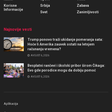
Korisne
Srbija
Zabava
Informacije
Svet
Zanimljivosti
Najnovije vesti
Trump ponovo traži ukidanje pomeranja sata:
Hoće li Amerika zauvek ostati na letnjem
računanju vremena?
AVGUST 6, 2026
Besplatni rančevi i školski pribor širom Čikaga:
Evo gde porodice mogu da dobiju pomoć
AVGUST 6, 2026
Aplikacija