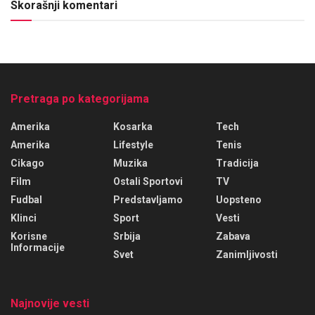
Skorašnji komentari
Pretraga po kategorijama
Amerika
Kosarka
Tech
Amerika
Lifestyle
Tenis
Cikago
Muzika
Tradicija
Film
Ostali Sportovi
TV
Fudbal
Predstavljamo
Uopsteno
Klinci
Sport
Vesti
Korisne
Srbija
Zabava
Informacije
Svet
Zanimljivosti
Najnovije vesti