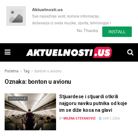
Aktuelnosti.us
Sve najvažnije vesti, korisne informacije,
dešavanja iz sveta muzike, sporta, tehnologije i
još mnogo toga zanimljivog.
No Thanks
INSTALL
Početna
Tag
bonton u avionu
Oznaka:
bonton u avionu
Stjuardese i stjuardi otkrili
LIFESTYLE
najgoru naviku putnika od koje
im se diže kosa na glavi
BY
MILENA STEVANOVIĆ
JUN 1, 2026