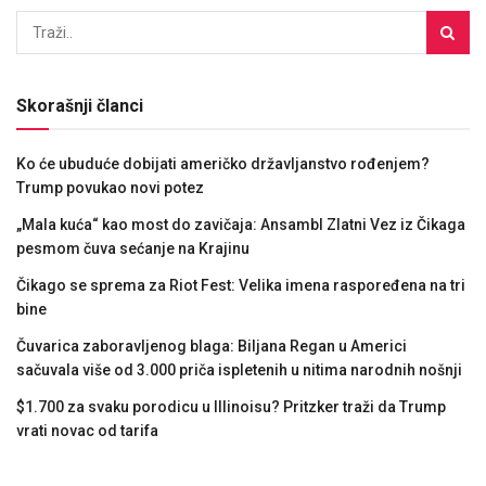
Skorašnji članci
Ko će ubuduće dobijati američko državljanstvo rođenjem?
Trump povukao novi potez
„Mala kuća“ kao most do zavičaja: Ansambl Zlatni Vez iz Čikaga
pesmom čuva sećanje na Krajinu
Čikago se sprema za Riot Fest: Velika imena raspoređena na tri
bine
Čuvarica zaboravljenog blaga: Biljana Regan u Americi
sačuvala više od 3.000 priča ispletenih u nitima narodnih nošnji
$1.700 za svaku porodicu u Illinoisu? Pritzker traži da Trump
vrati novac od tarifa