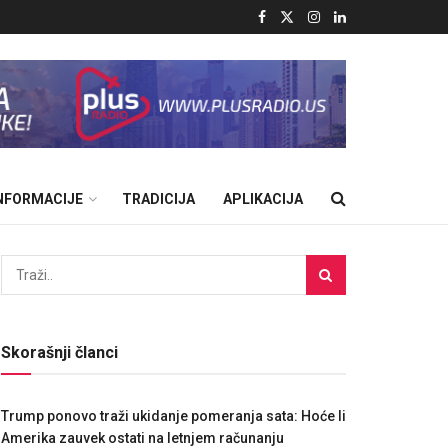
INFORMACIJE
TRADICIJA
APLIKACIJA
Skorašnji članci
Trump ponovo traži ukidanje pomeranja sata: Hoće li
Amerika zauvek ostati na letnjem računanju