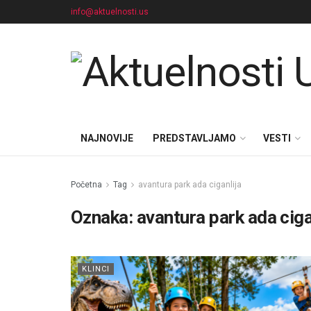
info@aktuelnosti.us
NAJNOVIJE
PREDSTAVLJAMO
VESTI
Početna
Tag
avantura park ada ciganlija
Oznaka:
avantura park ada ciga
KLINCI