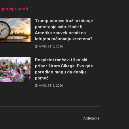
ajnovije vesti
Trump ponovo traži ukidanje
pomeranja sata: Hoće li
Amerika zauvek ostati na
letnjem računanju vremena?
AVGUST 6, 2026
Besplatni rančevi i školski
pribor širom Čikaga: Evo gde
porodice mogu da dobiju
pomoć
AVGUST 6, 2026
Aplikacija