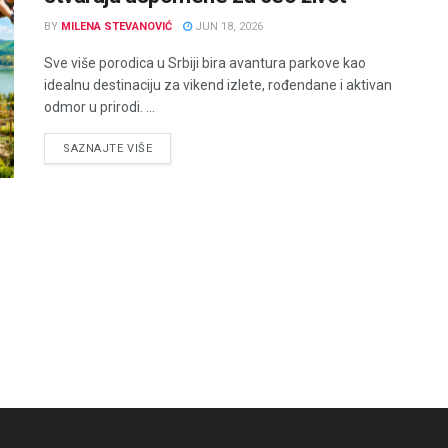
BY
MILENA STEVANOVIĆ
JUN 18, 2026
Sve više porodica u Srbiji bira avantura parkove kao
idealnu destinaciju za vikend izlete, rođendane i aktivan
odmor u prirodi. ...
DETAILS
SAZNAJTE VIŠE