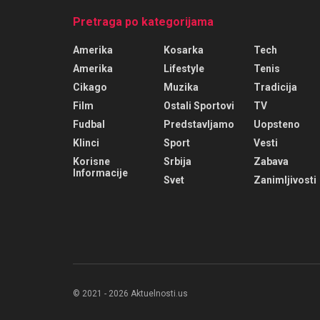
Pretraga po kategorijama
Amerika
Kosarka
Tech
Amerika
Lifestyle
Tenis
Cikago
Muzika
Tradicija
Film
Ostali Sportovi
TV
Fudbal
Predstavljamo
Uopsteno
Klinci
Sport
Vesti
Korisne
Srbija
Zabava
Informacije
Svet
Zanimljivosti
© 2021 - 2026 Aktuelnosti.us