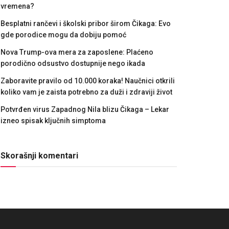
vremena?
Besplatni rančevi i školski pribor širom Čikaga: Evo
gde porodice mogu da dobiju pomoć
Nova Trump-ova mera za zaposlene: Plaćeno
porodično odsustvo dostupnije nego ikada
Zaboravite pravilo od 10.000 koraka! Naučnici otkrili
koliko vam je zaista potrebno za duži i zdraviji život
Potvrđen virus Zapadnog Nila blizu Čikaga – Lekar
izneo spisak ključnih simptoma
Skorašnji komentari