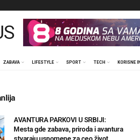
ZABAVA
LIFESTYLE
SPORT
TECH
KORISNE 
nlija
AVANTURA PARKOVI U SRBIJI:
Mesta gde zabava, priroda i avantura
stvaraju uspomene za ceo život