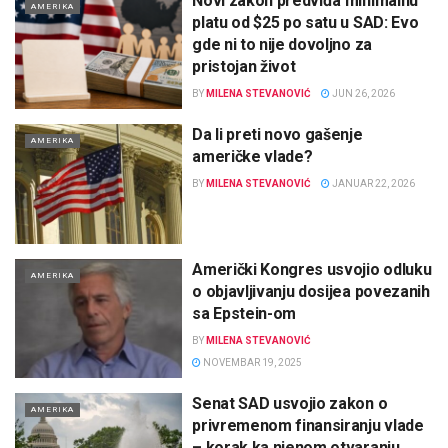
Novi zakon predviđa minimalnu
AMERIKA
platu od $25 po satu u SAD: Evo
gde ni to nije dovoljno za
pristojan život
BY
MILENA STEVANOVIĆ
JUN 26, 2026
Da li preti novo gašenje
AMERIKA
američke vlade?
BY
MILENA STEVANOVIĆ
JANUAR 22, 2026
Američki Kongres usvojio odluku
AMERIKA
o objavljivanju dosijea povezanih
sa Epstein-om
BY
MILENA STEVANOVIĆ
NOVEMBAR 19, 2025
Senat SAD usvojio zakon o
AMERIKA
privremenom finansiranju vlade
– korak ka njenom otvaranju