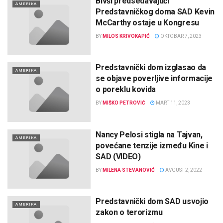
Bivši predsedavajući
AMERIKA
Predstavničkog doma SAD Kevin
McCarthy ostaje u Kongresu
BY
MILOS KRIVOKAPIĆ
OKTOBAR 7, 2023
Predstavnički dom izglasao da
AMERIKA
se objave poverljive informacije
o poreklu kovida
BY
MIŠKO PETROVIĆ
MART 11, 2023
Nancy Pelosi stigla na Tajvan,
AMERIKA
povećane tenzije između Kine i
SAD (VIDEO)
BY
MILENA STEVANOVIĆ
AVGUST 2, 2022
Predstavnički dom SAD usvojio
AMERIKA
zakon o terorizmu