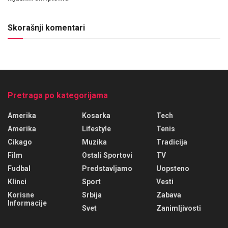
Skorašnji komentari
Pretraga po kategorijama
Amerika
Kosarka
Tech
Amerika
Lifestyle
Tenis
Cikago
Muzika
Tradicija
Film
Ostali Sportovi
TV
Fudbal
Predstavljamo
Uopsteno
Klinci
Sport
Vesti
Korisne
Srbija
Zabava
Informacije
Svet
Zanimljivosti