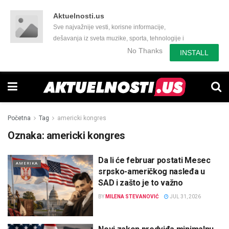
Aktuelnosti.us
Sve najvažnije vesti, korisne informacije,
dešavanja iz sveta muzike, sporta, tehnologije i
još mnogo toga zanimljivog.
No Thanks
INSTALL
Početna
Tag
americki kongres
Oznaka:
americki kongres
Da li će februar postati Mesec
AMERIKA
srpsko-američkog nasleđa u
SAD i zašto je to važno
BY
MILENA STEVANOVIĆ
JUL 31, 2026