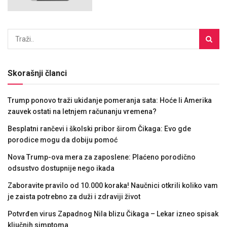
Skorašnji članci
Trump ponovo traži ukidanje pomeranja sata: Hoće li Amerika
zauvek ostati na letnjem računanju vremena?
Besplatni rančevi i školski pribor širom Čikaga: Evo gde
porodice mogu da dobiju pomoć
Nova Trump-ova mera za zaposlene: Plaćeno porodično
odsustvo dostupnije nego ikada
Zaboravite pravilo od 10.000 koraka! Naučnici otkrili koliko vam
je zaista potrebno za duži i zdraviji život
Potvrđen virus Zapadnog Nila blizu Čikaga – Lekar izneo spisak
ključnih simptoma