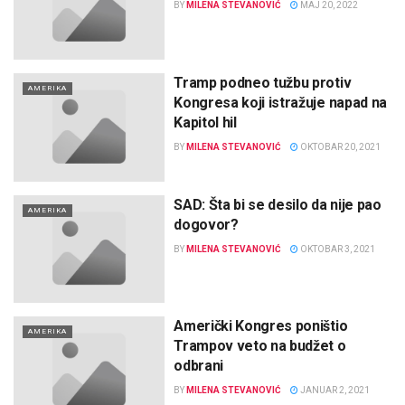
BY
MILENA STEVANOVIĆ
MAJ 20, 2022
Tramp podneo tužbu protiv
AMERIKA
Kongresa koji istražuje napad na
Kapitol hil
BY
MILENA STEVANOVIĆ
OKTOBAR 20, 2021
SAD: Šta bi se desilo da nije pao
AMERIKA
dogovor?
BY
MILENA STEVANOVIĆ
OKTOBAR 3, 2021
Američki Kongres poništio
AMERIKA
Trampov veto na budžet o
odbrani
BY
MILENA STEVANOVIĆ
JANUAR 2, 2021