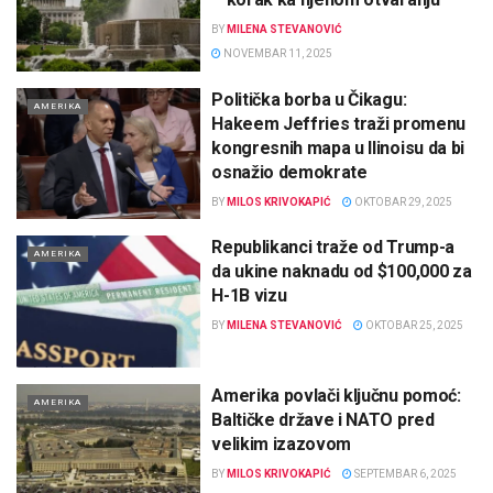
BY
MILENA STEVANOVIĆ
NOVEMBAR 11, 2025
Politička borba u Čikagu:
AMERIKA
Hakeem Jeffries traži promenu
kongresnih mapa u Ilinoisu da bi
osnažio demokrate
BY
MILOS KRIVOKAPIĆ
OKTOBAR 29, 2025
Republikanci traže od Trump-a
AMERIKA
da ukine naknadu od $100,000 za
H-1B vizu
BY
MILENA STEVANOVIĆ
OKTOBAR 25, 2025
Amerika povlači ključnu pomoć:
AMERIKA
Baltičke države i NATO pred
velikim izazovom
BY
MILOS KRIVOKAPIĆ
SEPTEMBAR 6, 2025