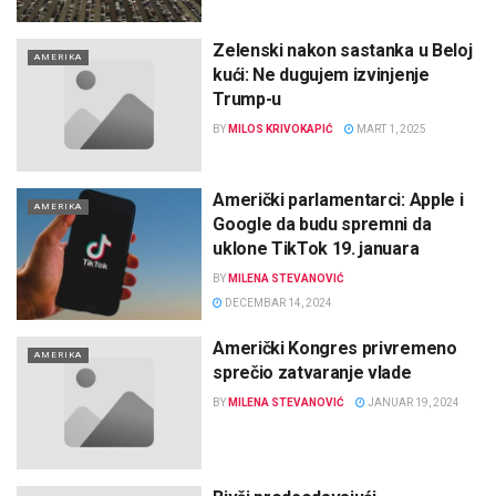
Zelenski nakon sastanka u Beloj
AMERIKA
kući: Ne dugujem izvinjenje
Trump-u
BY
MILOS KRIVOKAPIĆ
MART 1, 2025
Američki parlamentarci: Apple i
AMERIKA
Google da budu spremni da
uklone TikTok 19. januara
BY
MILENA STEVANOVIĆ
DECEMBAR 14, 2024
Američki Kongres privremeno
AMERIKA
sprečio zatvaranje vlade
BY
MILENA STEVANOVIĆ
JANUAR 19, 2024