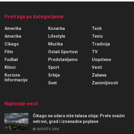
Pretraga po kategorijama
Amerika
Kosarka
Tech
Amerika
Lifestyle
Tenis
Cikago
Muzika
Tradicija
Film
Ostali Sportovi
TV
Fudbal
Predstavljamo
Uopsteno
Klinci
Sport
Vesti
Korisne
Srbija
Zabava
Informacije
Svet
Zanimljivosti
Najnovije vesti
Čikago na udaru više talasa oluja: Prete snažni
vetrovi, grad i iznenadne poplave
AVGUST 9, 2026