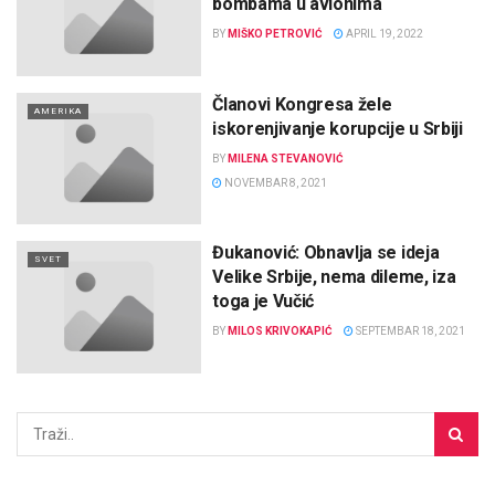
bombama u avionima
BY
MIŠKO PETROVIĆ
APRIL 19, 2022
Članovi Kongresa žele
AMERIKA
iskorenjivanje korupcije u Srbiji
BY
MILENA STEVANOVIĆ
NOVEMBAR 8, 2021
Đukanović: Obnavlja se ideja
SVET
Velike Srbije, nema dileme, iza
toga je Vučić
BY
MILOS KRIVOKAPIĆ
SEPTEMBAR 18, 2021