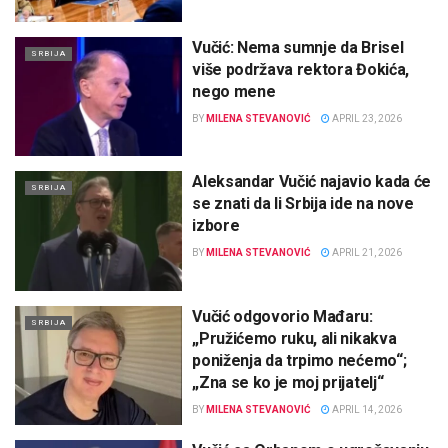
Vučić: Nema sumnje da Brisel
SRBIJA
više podržava rektora Đokića,
nego mene
BY
MILENA STEVANOVIĆ
APRIL 23, 2026
Aleksandar Vučić najavio kada će
SRBIJA
se znati da li Srbija ide na nove
izbore
BY
MILENA STEVANOVIĆ
APRIL 21, 2026
Vučić odgovorio Mađaru:
SRBIJA
„Pružićemo ruku, ali nikakva
poniženja da trpimo nećemo“;
„Zna se ko je moj prijatelj“
BY
MILENA STEVANOVIĆ
APRIL 14, 2026