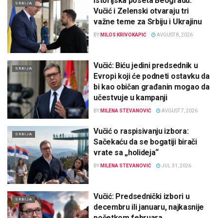
Istorijska poseta Beogradu:
SRBIJA
Vučić i Zelenski otvaraju tri
važne teme za Srbiju i Ukrajinu
BY
MILOS KRIVOKAPIĆ
AVGUST 8, 2026
Vučić: Biću jedini predsednik u
SRBIJA
Evropi koji će podneti ostavku da
bi kao običan građanin mogao da
učestvuje u kampanji
BY
MILENA STEVANOVIĆ
AVGUST 7, 2026
Vučić o raspisivanju izbora:
SRBIJA
Sačekaću da se bogatiji birači
vrate sa „holideja“
BY
MILENA STEVANOVIĆ
JUL 31, 2026
Vučić: Predsednički izbori u
SRBIJA
decembru ili januaru, najkasnije
početkom februara