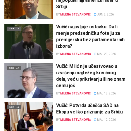
najpopularniji američki lider u
Srbiji
BY
MILENA STEVANOVIĆ
JUN 2, 2026
Vučić najavljuje ostavku: Da li
SRBIJA
menja predsedničku fotelju za
premijersku bez parlamentarnih
izbora?
BY
MILENA STEVANOVIĆ
MAJ 29, 2026
Vučić: Milić nije učestvovao u
SRBIJA
izvršenju najtežeg krivičnog
dela, već u prikrivanju ili ne znam
čemu još
BY
MILENA STEVANOVIĆ
MAJ 18, 2026
Vučić: Potvrda učešća SAD na
SRBIJA
Ekspu veliko priznanje za Srbiju
BY
MILENA STEVANOVIĆ
MAJ 12, 2026