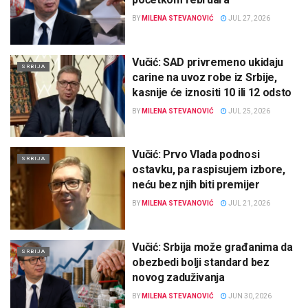
BY
MILENA STEVANOVIĆ
JUL 27, 2026
Vučić: SAD privremeno ukidaju
SRBIJA
carine na uvoz robe iz Srbije,
kasnije će iznositi 10 ili 12 odsto
BY
MILENA STEVANOVIĆ
JUL 25, 2026
Vučić: Prvo Vlada podnosi
SRBIJA
ostavku, pa raspisujem izbore,
neću bez njih biti premijer
BY
MILENA STEVANOVIĆ
JUL 21, 2026
Vučić: Srbija može građanima da
SRBIJA
obezbedi bolji standard bez
novog zaduživanja
BY
MILENA STEVANOVIĆ
JUN 30, 2026