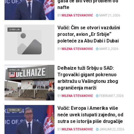
gasa će biti veći problem od
nafte
BY
MILENA STEVANOVIĆ
MART 21, 2026
Vučić: Čim se otvori vazdušni
SRBIJA
prostor, avion „Er Srbije“
poleteće za Abu Dabi i Dubai
BY
MILENA STEVANOVIĆ
MART 2, 2026
Delhaize tuži Srbiju u SAD:
SRBIJA
Trgovački gigant pokrenuo
arbitražu u Vašingtonu zbog
ograničenja marži
BY
MILENA STEVANOVIĆ
FEBRUAR 7, 2026
Vučić: Evropa i Amerika više
SRBIJA
neće uvek istupati zajedno, od
sutra se istorija piše drugačije
BY
MILENA STEVANOVIĆ
JANUAR 22, 2026