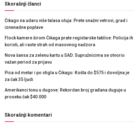
Skorašnji članci
Čikago na udaru više talasa oluja: Prete snažni vetrovi, grad i
iznenadne poplave
Flock kamere širom Čikaga prate registarske tablice: Policija ih
koristi, ali raste strah od masovnog nadzora
Nova šansa za zelenu kartu u SAD: Supružnicima se otvorio
važan period za prijavu
Pica od metar i po stigla u Čikago: Košta do $575 i dovoljna je
za čak 35 ljudi
Amerikanci tonu u dugove: Rekordan broj građana duguje u
proseku čak $40.000
Skorašnji komentari