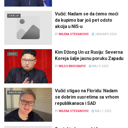
Vučić: Nadam se da ćemo moći
SRBIJA
da kupimo bar još pet odsto
akcija u NIS-u
BY
MILENA STEVANOVIĆ
JANUAR 9, 2026
Kim Džong Un uz Rusiju: Severna
SVET
Koreja šalje jasnu poruku Zapadu
BY
MILOS KRIVOKAPIĆ
MAJ 9, 2025
Vučić stigao na Floridu: Nadam
AMERIKA
se dobrim susretima sa vrhom
republikanaca i SAD
BY
MILENA STEVANOVIĆ
MAJ 1, 2025