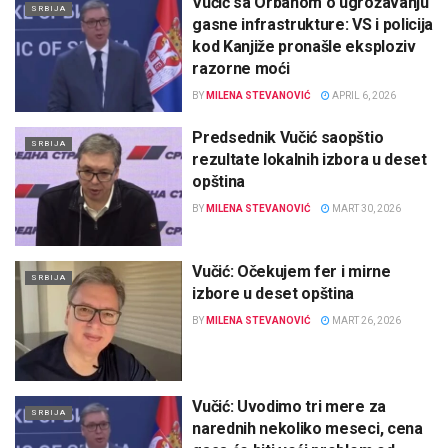
Vučić sa Orbanom o ugrožavanju
SRBIJA
gasne infrastrukture: VS i policija
kod Kanjiže pronašle eksploziv
razorne moći
BY
MILENA STEVANOVIĆ
APRIL 6, 2026
Predsednik Vučić saopštio
SRBIJA
rezultate lokalnih izbora u deset
opština
BY
MILENA STEVANOVIĆ
MART 30, 2026
Vučić: Očekujem fer i mirne
SRBIJA
izbore u deset opština
BY
MILENA STEVANOVIĆ
MART 26, 2026
Vučić: Uvodimo tri mere za
SRBIJA
narednih nekoliko meseci, cena