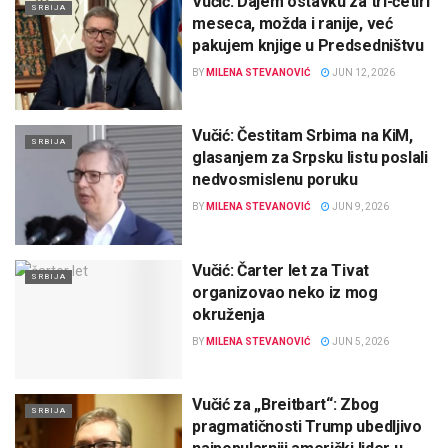
Vučić: Dajem ostavku za tri-četiri
SRBIJA
meseca, možda i ranije, već
pakujem knjige u Predsedništvu
BY
MILENA STEVANOVIĆ
JUN 12, 2026
Vučić: Čestitam Srbima na KiM,
SRBIJA
glasanjem za Srpsku listu poslali
nedvosmislenu poruku
BY
MILENA STEVANOVIĆ
JUN 9, 2026
Vučić: Čarter let za Tivat
SRBIJA
organizovao neko iz mog
okruženja
BY
MILENA STEVANOVIĆ
JUN 5, 2026
Vučić za „Breitbart“: Zbog
SRBIJA
pragmatičnosti Trump ubedljivo