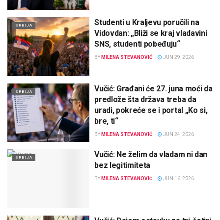
Studenti u Kraljevu poručili na
SRBIJA
Vidovdan: „Bliži se kraj vladavini
SNS, studenti pobeđuju“
BY
MILENA STEVANOVIĆ
JUN 29, 2026
Vučić: Građani će 27. juna moći da
SRBIJA
predlože šta država treba da
uradi, pokreće se i portal „Ko si,
bre, ti“
BY
MILENA STEVANOVIĆ
JUN 24, 2026
Vučić: Ne želim da vladam ni dan
SRBIJA
bez legitimiteta
BY
MILENA STEVANOVIĆ
JUN 16, 2026