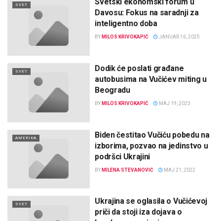
Svetski ekonomski forum u
SVET
Davosu: Fokus na saradnji za
inteligentno doba
BY
MILOS KRIVOKAPIĆ
JANUAR 16, 2025
Dodik će poslati građane
SVET
autobusima na Vučićev miting u
Beogradu
BY
MILOS KRIVOKAPIĆ
MAJ 19, 2023
Biden čestitao Vučiću pobedu na
AMERIKA
izborima, pozvao na jedinstvo u
podršci Ukrajini
BY
MILENA STEVANOVIĆ
MAJ 21, 2022
Ukrajina se oglasila o Vučićevoj
SVET
priči da stoji iza dojava o