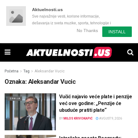
Aktuelnosti.us
Sve najvažnije vesti, korisne informacije,
dešavanja iz sveta muzike, sporta, tehnologije i
još mnogo toga zanimljivog.
No Thanks
INSTALL
Početna
Tag
Aleksandar Vucic
Oznaka:
Aleksandar Vucic
Vučić najavio veće plate i penzije
SRBIJA
već ove godine: „Penzije će
ubuduće pratiti plate“
BY
MILOS KRIVOKAPIĆ
AVGUST 9, 2026