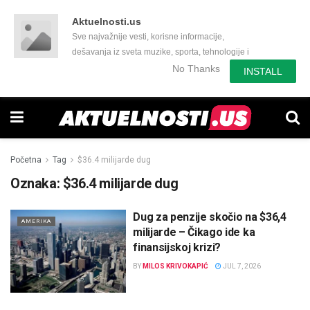
Aktuelnosti.us
Sve najvažnije vesti, korisne informacije,
dešavanja iz sveta muzike, sporta, tehnologije i
još mnogo toga zanimljivog.
No Thanks
INSTALL
Početna
Tag
$36.4 milijarde dug
Oznaka:
$36.4 milijarde dug
Dug za penzije skočio na $36,4
AMERIKA
milijarde – Čikago ide ka
finansijskoj krizi?
BY
MILOS KRIVOKAPIĆ
JUL 7, 2026