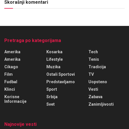
Skorašnji komentari
Pretraga po kategorijama
Amerika
Kosarka
Tech
Amerika
Lifestyle
Tenis
Cikago
Muzika
Tradicija
Film
Ostali Sportovi
TV
Fudbal
Predstavljamo
Uopsteno
Klinci
Sport
Vesti
Korisne
Srbija
Zabava
Informacije
Svet
Zanimljivosti
Najnovije vesti