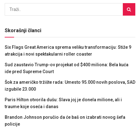
Skorašnji članci
Six Flags Great America sprema veliku transformaciju: Stiže 9
atrakcija i novi spektakularni roller coaster
Sud zaustavio Trump-ov projekat od $400 miliona: Bela kuća
ide pred Supreme Court
Šok za američko tržište rada: Umesto 95.000 novih poslova, SAD
izgubile 23.000
Paris Hilton otvorila dušu: Slava joj je donela milione, ali i
traume koje oseća i danas
Brandon Johnson poručio da će baš on izabrati novog šefa
policije