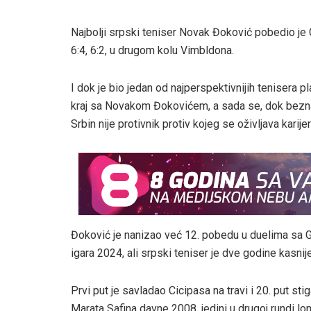
Najbolji srpski teniser Novak Đoković pobedio je 
6:4, 6:2, u drugom kolu Vimbldona.
I dok je bio jedan od najperspektivnijih tenisera 
kraj sa Novakom Đokovićem, a sada se, dok beznade
Srbin nije protivnik protiv kojeg se oživljava karijer
Đoković je nanizao već 12. pobedu u duelima sa Gr
igara 2024, ali srpski teniser je dve godine kasnij
Prvi put je savladao Cicipasa na travi i 20. put st
Marata Safina davne 2008. jedini u drugoj rundi 