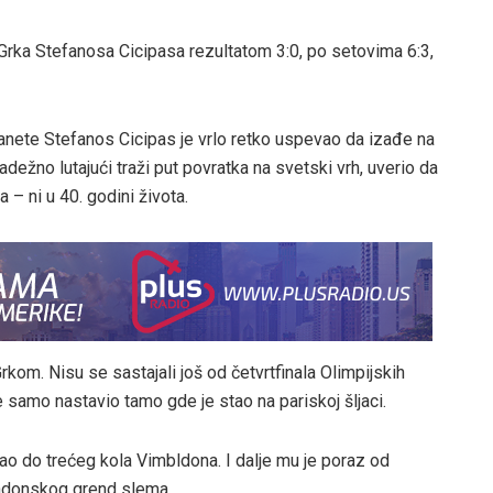
Grka Stefanosa Cicipasa rezultatom 3:0, po setovima 6:3,
planete Stefanos Cicipas je vrlo retko uspevao da izađe na
žno lutajući traži put povratka na svetski vrh, uverio da
a – ni u 40. godini života.
kom. Nisu se sastajali još od četvrtfinala Olimpijskih
e samo nastavio tamo gde je stao na pariskoj šljaci.
igao do trećeg kola Vimbldona. I dalje mu je poraz od
londonskog grend slema.