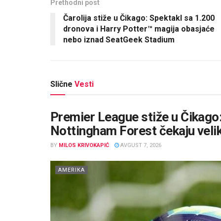
Prethodni post
Čarolija stiže u Čikago: Spektakl sa 1.200
dronova i Harry Potter™ magija obasjaće
nebo iznad SeatGeek Stadium
Slične
Vesti
Premier League stiže u Čikago:
Nottingham Forest čekaju veli
BY
MILOS KRIVOKAPIĆ
AVGUST 7, 2026
AMERIKA