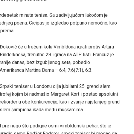
trdesetak minuta tenisa. Sa zadivljujućom lakoćom je
lednjeg poena. Cicipas je izgledao potpuno nemoćno, kao
sprema.
Đoković će u trećem kolu Vimbldona igrati protiv Artura
Rinderkneša, trenutno 28. igrača na ATP listi. Francuz je
ranije danas, bez izgubljenog seta, pobedio
Amerikanca Martina Dama – 6:4, 7:6(7:1), 6:3.
Srpski teniser u Londonu cilja jubilarni 25. grend slem
trofej kojim bi nadmašio Margaret Kort i postao apsolutni
rekorder u obe konkurencije, kao i zvanje najstarijeg grend
slem šampiona ikada među muškarcima.
I pre nego što podigne osmi vimbldonski pehar, što je
uradio samo Rodžer Federer, srpski teniser bi mogao da