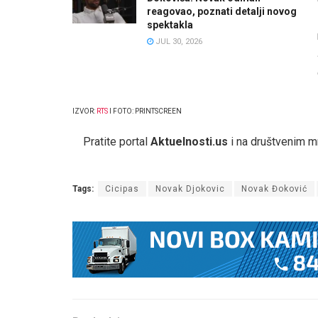
reagovao, poznati detalji novog
spektakla
JUL 30, 2026
IZVOR:
RTS
I FOTO: PRINTSCREEN
Pratite portal
Aktuelnosti.us
i na društvenim 
Tags:
Cicipas
Novak Djokovic
Novak Đoković