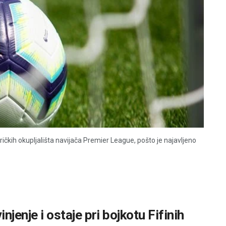
čkih okupljališta navijača Premier League, pošto je najavljeno
njenje i ostaje pri bojkotu Fifinih