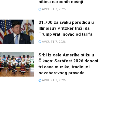
nitima narodnih nošnji
AVGUST 7, 2026
$1.700 za svaku porodicu u
Illinoisu? Pritzker traži da
Trump vrati novac od tarifa
AVGUST 7, 2026
Srbi iz cele Amerike stižu u
Čikago: Serbfest 2026 donosi
tri dana muzike, tradicije i
nezaboravnog provoda
AVGUST 7, 2026