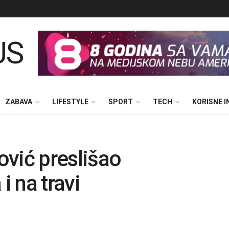
ZABAVA
LIFESTYLE
SPORT
TECH
KORISNE 
vić preslišao
 na travi