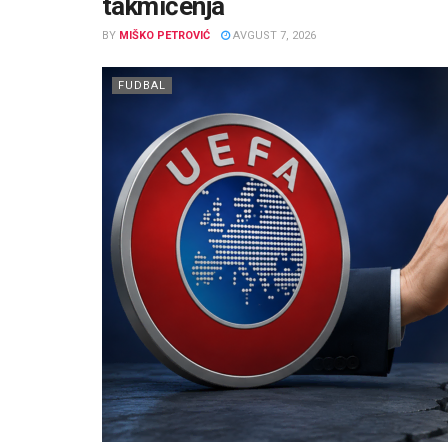
takmičenja
BY
MIŠKO PETROVIĆ
AVGUST 7, 2026
FUDBAL