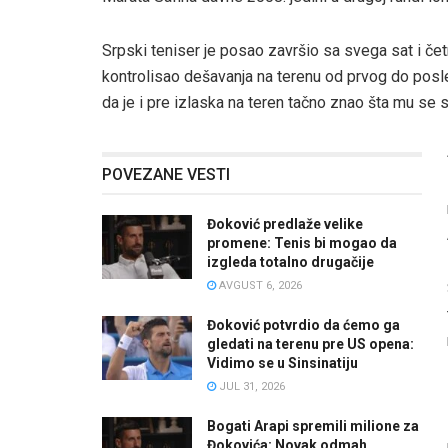
Srpski teniser je posao završio sa svega sat i če
kontrolisao dešavanja na terenu od prvog do pos
da je i pre izlaska na teren tačno znao šta mu se 
POVEZANE VESTI
Đoković predlaže velike
promene: Tenis bi mogao da
izgleda totalno drugačije
AVGUST 6, 2026
Đoković potvrdio da ćemo ga
gledati na terenu pre US opena:
Vidimo se u Sinsinatiju
JUL 31, 2026
Bogati Arapi spremili milione za
Đokovića: Novak odmah