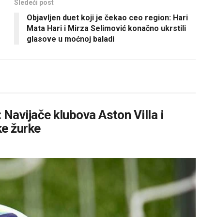
Sledeći post
Objavljen duet koji je čekao ceo region: Hari
Mata Hari i Mirza Selimović konačno ukrstili
glasove u moćnoj baladi
 Navijače klubova Aston Villa i
ke žurke