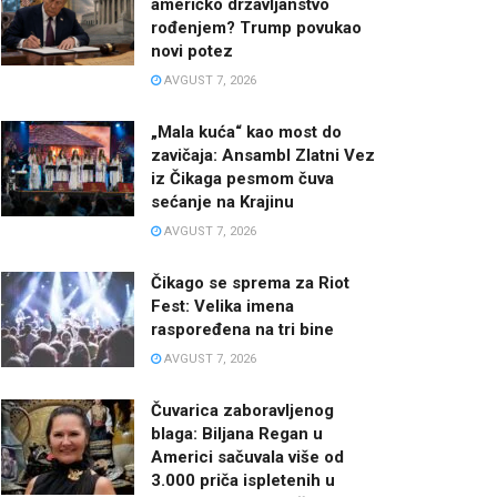
američko državljanstvo
rođenjem? Trump povukao
novi potez
AVGUST 7, 2026
„Mala kuća“ kao most do
zavičaja: Ansambl Zlatni Vez
iz Čikaga pesmom čuva
sećanje na Krajinu
AVGUST 7, 2026
Čikago se sprema za Riot
Fest: Velika imena
raspoređena na tri bine
AVGUST 7, 2026
Čuvarica zaboravljenog
blaga: Biljana Regan u
Americi sačuvala više od
3.000 priča ispletenih u