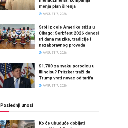
menadžmenta, kompanija
menja plan širenja
AVGUST 7, 2026
Srbi iz cele Amerike stižu u
Čikago: Serbfest 2026 donosi
tri dana muzike, tradicije i
nezaboravnog provoda
AVGUST 7, 2026
$1.700 za svaku porodicu u
Illinoisu? Pritzker traži da
Trump vrati novac od tarifa
AVGUST 7, 2026
Poslednji unosi
Ko će ubuduće dobijati