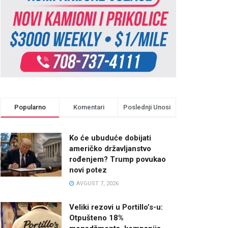
Popularno
Komentari
Poslednji Unosi
Ko će ubuduće dobijati
američko državljanstvo
rođenjem? Trump povukao
novi potez
AVGUST 7, 2026
Veliki rezovi u Portillo’s-u:
Otpušteno 18%