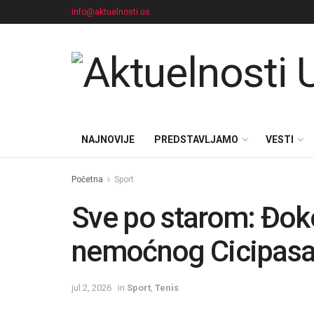
info@aktuelnosti.us
NAJNOVIJE
PREDSTAVLJAMO
VESTI
Početna
Sport
Sve po starom: Đoko
nemoćnog Cicipasa i
jul 2, 2026
in
Sport
,
Tenis