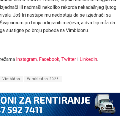
izjednači ili nadmaši nekoliko rekorda nekadašnjeg ljutog
rivala. Još tri nastupa mu nedostaju da se izjednači sa
Švajcarcem po broju odigranih mečeva, a dva trijumfa da
ga sustigne po broju pobeda na Vimbldonu.
mrežama
Instagram
,
Facebook
,
Twitter
i
Linkedin
.
Vimbldon
Wimbledon 2026