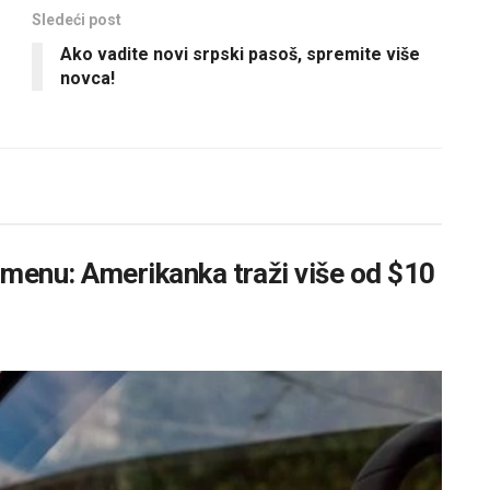
Sledeći post
Ako vadite novi srpski pasoš, spremite više
novca!
lamenu: Amerikanka traži više od $10