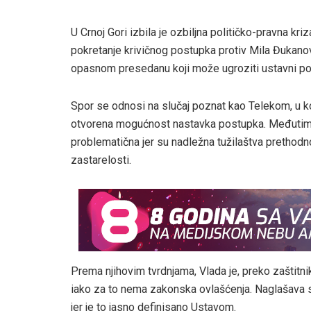
U Crnoj Gori izbila je ozbiljna političko-pravna kr
pokretanje krivičnog postupka protiv Mila Đukanovi
opasnom presedanu koji može ugroziti ustavni po
Spor se odnosi na slučaj poznat kao Telekom, u ko
otvorena mogućnost nastavka postupka. Međutim, a
problematična jer su nadležna tužilaštva prethod
zastarelosti.
Prema njihovim tvrdnjama, Vlada je, preko zaštitni
iako za to nema zakonska ovlašćenja. Naglašava s
jer je to jasno definisano Ustavom.