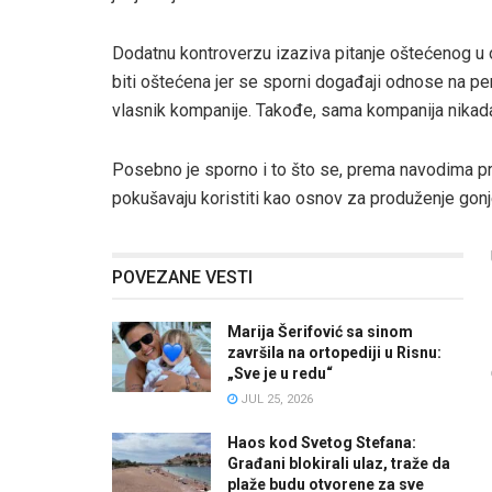
Dodatnu kontroverzu izaziva pitanje oštećenog u
biti oštećena jer se sporni događaji odnose na per
vlasnik kompanije. Takođe, sama kompanija nikada n
Posebno je sporno i to što se, prema navodima pr
pokušavaju koristiti kao osnov za produženje gonje
POVEZANE VESTI
Marija Šerifović sa sinom
završila na ortopediji u Risnu:
„Sve je u redu“
JUL 25, 2026
Haos kod Svetog Stefana:
Građani blokirali ulaz, traže da
plaže budu otvorene za sve