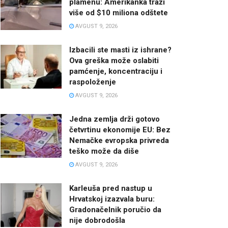
plamenu: Amerikanka traži
više od $10 miliona odštete
AVGUST 9, 2026
Izbacili ste masti iz ishrane?
Ova greška može oslabiti
pamćenje, koncentraciju i
raspoloženje
AVGUST 9, 2026
Jedna zemlja drži gotovo
četvrtinu ekonomije EU: Bez
Nemačke evropska privreda
teško može da diše
AVGUST 9, 2026
Karleuša pred nastup u
Hrvatskoj izazvala buru:
Gradonačelnik poručio da
nije dobrodošla