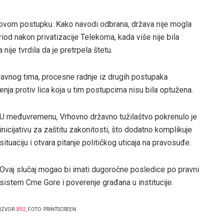
 ovom postupku. Kako navodi odbrana, država nije mogla
iod nakon privatizacije Telekoma, kada više nije bila
ije tvrdila da je pretrpela štetu.
avnog tima, procesne radnje iz drugih postupaka
nja protiv lica koja u tim postupcima nisu bila optužena.
U međuvremenu, Vrhovno državno tužilaštvo pokrenulo je
inicijativu za zaštitu zakonitosti, što dodatno komplikuje
situaciju i otvara pitanje političkog uticaja na pravosuđe.
Ovaj slučaj mogao bi imati dugoročne posledice po pravni
sistem Crne Gore i poverenje građana u institucije.
IZVOR:
B92
, FOTO: PRINTSCREEN