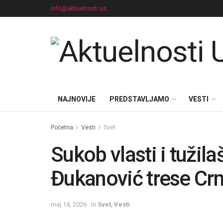
info@aktuelnosti.us
NAJNOVIJE
PREDSTAVLJAMO
VESTI
Početna
Vesti
Svet
Sukob vlasti i tužil
Đukanović trese Cr
maj 14, 2026
in
Svet
,
Vesti