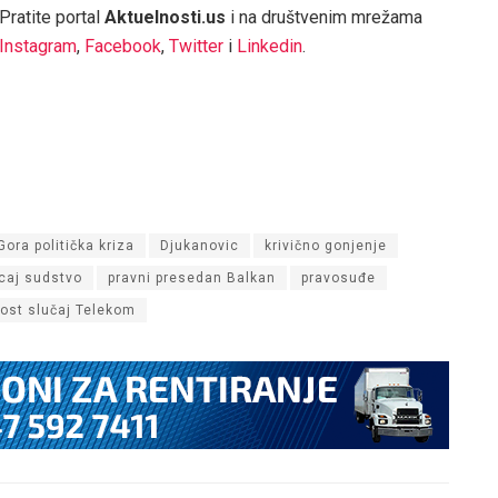
Pratite portal
Aktuelnosti.us
i na društvenim mrežama
Instagram
,
Facebook
,
Twitter
i
Linkedin
.
Gora politička kriza
Djukanovic
krivično gonjenje
ticaj sudstvo
pravni presedan Balkan
pravosuđe
lost slučaj Telekom