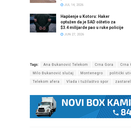
JUL 14, 2026
Hapšenje u Kotoru: Haker
optužen da je SAD oštetio za
$3.4 milijarde pao u ruke policije
JUN 27, 2026
Tags:
Ana Đukanović Telekom
Crna Gora
Crna 
Milo Đukanović slučaj
Montenegro
politički u
Telekom afera
Vlada i tužilaštvo spor
zastare