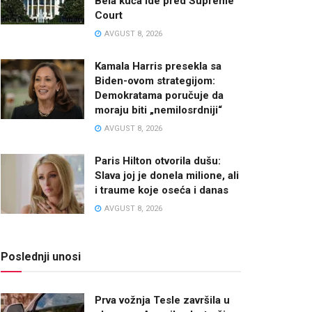
Bela kuća ide pred Supreme
Court
AVGUST 8, 2026
Kamala Harris presekla sa
Biden-ovom strategijom:
Demokratama poručuje da
moraju biti „nemilosrdniji“
AVGUST 8, 2026
Paris Hilton otvorila dušu:
Slava joj je donela milione, ali
i traume koje oseća i danas
AVGUST 8, 2026
Poslednji unosi
Prva vožnja Tesle završila u