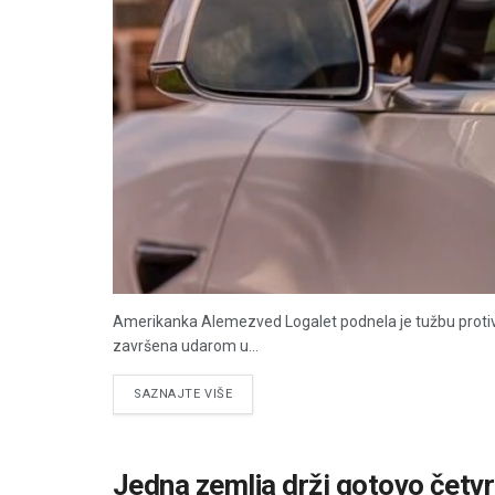
Amerikanka Alemezved Logalet podnela je tužbu protiv
završena udarom u...
DETAILS
SAZNAJTE VIŠE
Jedna zemlja drži gotovo četv