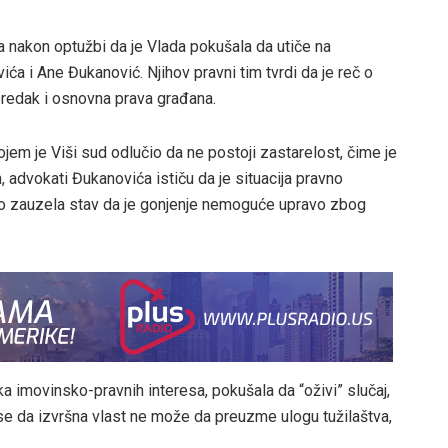
iza nakon optužbi da je Vlada pokušala da utiče na
ća i Ane Đukanović. Njihov pravni tim tvrdi da je reč o
redak i osnovna prava građana.
jem je Viši sud odlučio da ne postoji zastarelost, čime je
dvokati Đukanovića ističu da je situacija pravno
no zauzela stav da je gonjenje nemoguće upravo zbog
ka imovinsko-pravnih interesa, pokušala da “oživi” slučaj,
e da izvršna vlast ne može da preuzme ulogu tužilaštva,