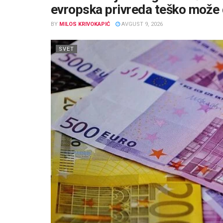
evropska privreda teško može 
BY
MILOS KRIVOKAPIĆ
AVGUST 9, 2026
SVET