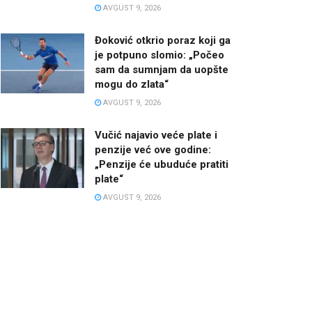
AVGUST 9, 2026
Đoković otkrio poraz koji ga
je potpuno slomio: „Počeo
sam da sumnjam da uopšte
mogu do zlata“
AVGUST 9, 2026
Vučić najavio veće plate i
penzije već ove godine:
„Penzije će ubuduće pratiti
plate“
AVGUST 9, 2026