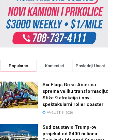
Popularno
Komentari
Poslednji Unosi
Six Flags Great America
sprema veliku transformaciju:
Stiže 9 atrakcija i novi
spektakularni roller coaster
AVGUST 8, 2026
Sud zaustavio Trump-ov
projekat od $400 miliona: