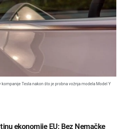
 kompanije Tesla nakon što je probna vožnja modela Model Y
rtinu ekonomije EU: Bez Nemačke