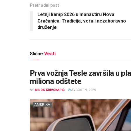
Prethodni post
Letnji kamp 2026 u manastiru Nova
Gračanica: Tradicija, vera i nezaboravno
druženje
Slične
Vesti
Prva vožnja Tesle završila u p
miliona odštete
BY
MILOS KRIVOKAPIĆ
AVGUST 9, 2026
AMERIKA