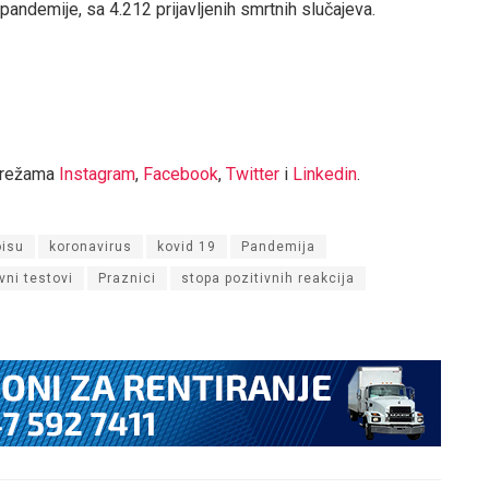
andemije, sa 4.212 prijavljenih smrtnih slučajeva.
mrežama
Instagram
,
Facebook
,
Twitter
i
Linkedin
.
oisu
koronavirus
kovid 19
Pandemija
vni testovi
Praznici
stopa pozitivnih reakcija