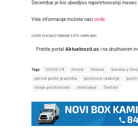
Decembar je bio ubedljivo najsmrtonosniji mesec p
Više informacija možete naći
ovde
.
IZVOR: CHICAGO TRIBUNE FOTO: UNSPLASH
Pratite portal
Aktuelnosti.us
i na društvenim 
Tags:
COVID-19
Ilinois
Illinois
korona u Ilin
period posle praznika
pozitivne reakcije
poziti
stopa pozitivnosti
testiranje
Testovi