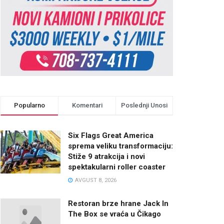
Popularno
Komentari
Poslednji Unosi
Six Flags Great America
sprema veliku transformaciju:
Stiže 9 atrakcija i novi
spektakularni roller coaster
AVGUST 8, 2026
Restoran brze hrane Jack In
The Box se vraća u Čikago