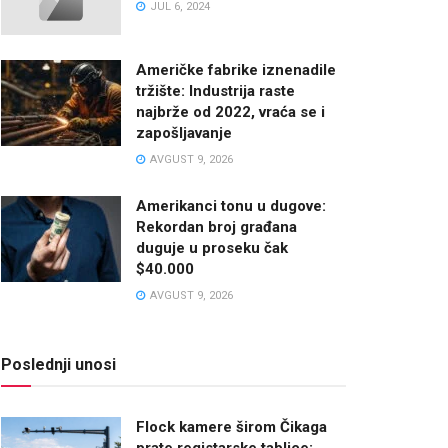
JUL 6, 2024
Američke fabrike iznenadile
tržište: Industrija raste
najbrže od 2022, vraća se i
zapošljavanje
AVGUST 9, 2026
Amerikanci tonu u dugove:
Rekordan broj građana
duguje u proseku čak
$40.000
AVGUST 9, 2026
Poslednji unosi
Flock kamere širom Čikaga
prate registarske tablice: