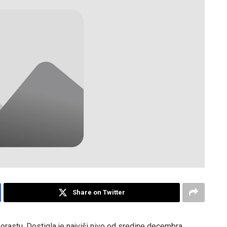
Share on Twitter
orastu. Dostigla je najviši nivo od sredine decembra.