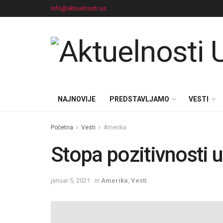
info@aktuelnosti.us
NAJNOVIJE
PREDSTAVLJAMO
VESTI
Početna
Vesti
Amerika
Stopa pozitivnosti u
januar 5, 2021
in
Amerika
,
Vesti