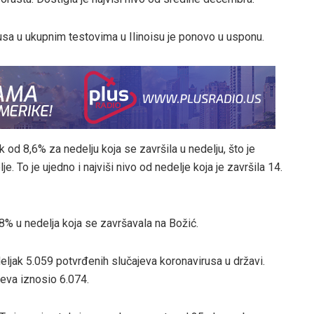
usa u ukupnim testovima u Ilinoisu je ponovo u usponu.
k od 8,6% za nedelju koja se završila u nedelju, što je
 To je ujedno i najviši nivo od nedelje koja je završila 14.
,8% u nedelja koja se završavala na Božić.
deljak 5.059 potvrđenih slučajeva koronavirusa u državi.
eva iznosio 6.074.