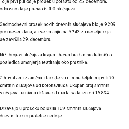
To je prvi put da je prosek u porastu od 25. decembra,
odnosno da je prešao 6.000 slučajeva.
Sedmodnevni prosek novih dnevnih slučajeva bio je 9.289
pre mesec dana, ali se smanjio na 5.243 za nedelju koja
se završila 29. decembra.
Niži brojevi slučajeva krajem decembra bar su delimično
posledica smanjenja testiranja oko praznika.
Zdravstveni zvaničnici takođe su u ponedeljak prijavili 79
smrtnih slučajeva od koronavirusa. Ukupan broj smrtnih
slučajeva na nivou države od marta sada iznosi 16.834.
Država je u proseku beležila 109 smrtnih slučajeva
dnevno tokom protekle nedelje.