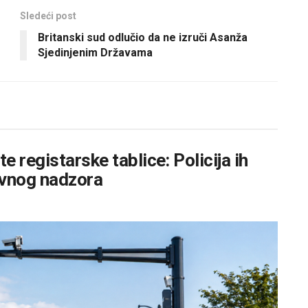
Sledeći post
Britanski sud odlučio da ne izruči Asanža
Sjedinjenim Državama
 registarske tablice: Policija ih
sovnog nadzora