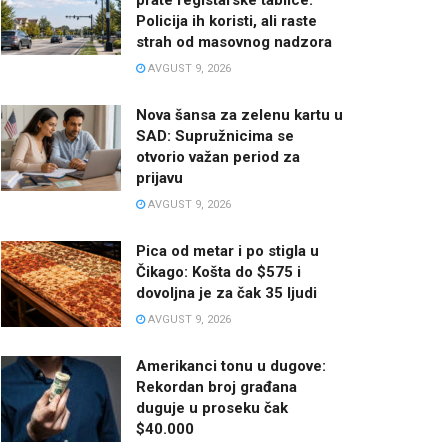
Policija ih koristi, ali raste
strah od masovnog nadzora
AVGUST 9, 2026
Nova šansa za zelenu kartu u
SAD: Supružnicima se
otvorio važan period za
prijavu
AVGUST 9, 2026
Pica od metar i po stigla u
Čikago: Košta do $575 i
dovoljna je za čak 35 ljudi
AVGUST 9, 2026
Amerikanci tonu u dugove:
Rekordan broj građana
duguje u proseku čak
$40.000