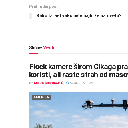
Prethodni post
Kako Izrael vakciniše najbrže na svetu?
Slične
Vesti
Flock kamere širom Čikaga prate
koristi, ali raste strah od ma
BY
MILOS KRIVOKAPIĆ
AVGUST 9, 2026
AMERIKA