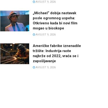
AVGUST 9, 2026
„Michael“ dobija nastavak
posle ogromnog uspeha:
Otkriveno kada bi novi film
mogao u bioskope
AVGUST 9, 2026
Američke fabrike iznenadile
tržište: Industrija raste
najbrže od 2022, vraća se i
zapošljavanje
AVGUST 9, 2026