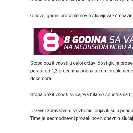
U novoj godini procenat novih slučajeva koronavir
Stopa pozitivnosti u celoj državi dostigla je prose
porast od 1,2 procentna poena tokom prošle nedelje.
decembra.
Stopa pozitivnosti slučajeva bila se spustila na 6
Državni zdravstveni službenici prijavili su u pone
Time je sedmodnevni prosek novih dnevnih slučaj