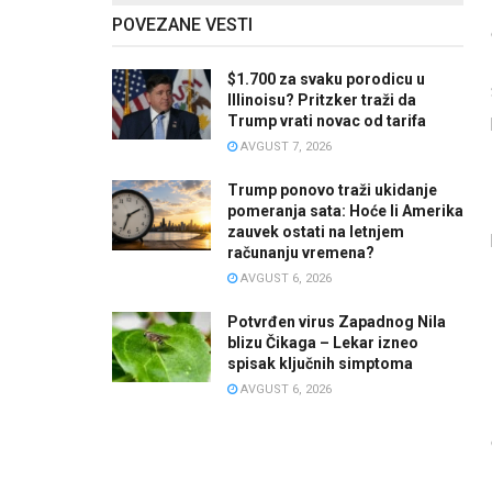
POVEZANE VESTI
$1.700 za svaku porodicu u
Illinoisu? Pritzker traži da
Trump vrati novac od tarifa
AVGUST 7, 2026
Trump ponovo traži ukidanje
pomeranja sata: Hoće li Amerika
zauvek ostati na letnjem
računanju vremena?
AVGUST 6, 2026
Potvrđen virus Zapadnog Nila
blizu Čikaga – Lekar izneo
spisak ključnih simptoma
AVGUST 6, 2026