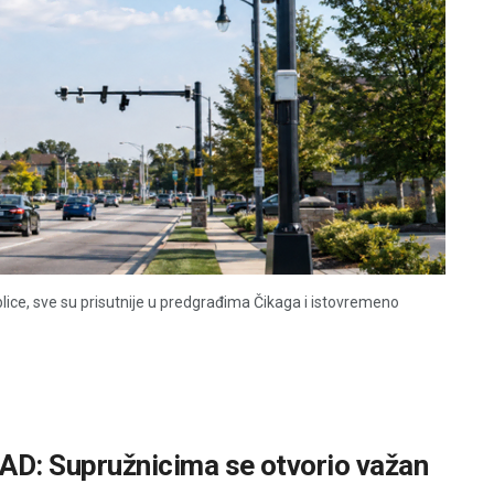
lice, sve su prisutnije u predgrađima Čikaga i istovremeno
SAD: Supružnicima se otvorio važan