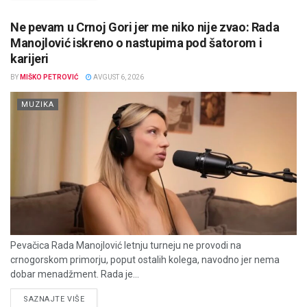
Ne pevam u Crnoj Gori jer me niko nije zvao: Rada
Manojlović iskreno o nastupima pod šatorom i
karijeri
BY
MIŠKO PETROVIĆ
AVGUST 6, 2026
MUZIKA
Pevačica Rada Manojlović letnju turneju ne provodi na
crnogorskom primorju, poput ostalih kolega, navodno jer nema
dobar menadžment. Rada je...
DETAILS
SAZNAJTE VIŠE