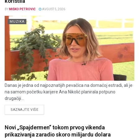
koristila
BY
MIŠKO PETROVIĆ
AVGUST 5, 2026
MUZIKA
Danas je jedna od najpoznatijih pevačica na domaćoj estradi, ali je
na samom početku karijere Ana Nikolić planirala potpuno
drugačiji...
DETAILS
SAZNAJTE VIŠE
Novi „Spajdermen“ tokom prvog vikenda
prikazivanja zaradio skoro milijardu dolara