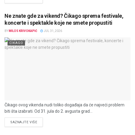
Ne znate gde za vikend? Čikago sprema festivale,
koncerte i spektakle koje ne smete propustiti
BY
MILOS KRIVOKAPIĆ
JUL 31, 2026
CIKAGO
Čikago ovog vikenda nudi toliko događaja da će najveći problem
biti šta izabrati. Od 31. jula do 2. avgusta grad...
DETAILS
SAZNAJTE VIŠE