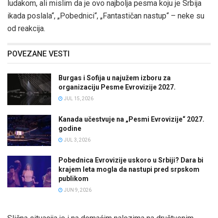
ludakom, ali mislim da je ovo najbolja pesma koju je Srbija
ikada poslala“, „Pobednici“, „Fantastičan nastup“ – neke su
od reakcija.
POVEZANE VESTI
Burgas i Sofija u najužem izboru za
organizaciju Pesme Evrovizije 2027.
JUL 15, 2026
Kanada učestvuje na „Pesmi Evrovizije“ 2027.
godine
JUL 3, 2026
Pobednica Evrovizije uskoro u Srbiji? Dara bi
krajem leta mogla da nastupi pred srpskom
publikom
JUN 9, 2026