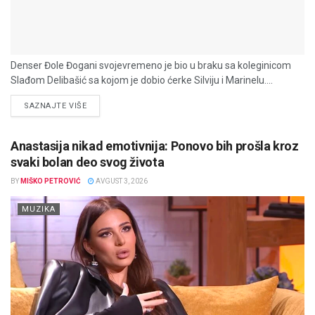
Denser Đole Đogani svojevremeno je bio u braku sa koleginicom
Slađom Delibašić sa kojom je dobio ćerke Silviju i Marinelu....
DETAILS
SAZNAJTE VIŠE
Anastasija nikad emotivnija: Ponovo bih prošla kroz
svaki bolan deo svog života
BY
MIŠKO PETROVIĆ
AVGUST 3, 2026
MUZIKA