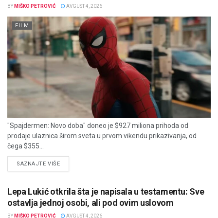
BY
MIŠKO PETROVIĆ
AVGUST 4, 2026
FILM
"Spajdermen: Novo doba" doneo je $927 miliona prihoda od
prodaje ulaznica širom sveta u prvom vikendu prikazivanja, od
čega $355...
DETAILS
SAZNAJTE VIŠE
Lepa Lukić otkrila šta je napisala u testamentu: Sve
ostavlja jednoj osobi, ali pod ovim uslovom
BY
MIŠKO PETROVIĆ
AVGUST 4, 2026