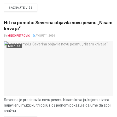
DETAILS
SAZNAJTE VIŠE
Hit na pomolu: Severina objavila novu pesmu „Nisam
kriva ja“
BY
MIŠKO PETROVIĆ
AVGUST 1, 2026
MUZIKA
Severina je predstavila novu pesmu Nisam kriva ja, kojom otvara
najavljenu muzičku trilogiju i još jednom pokazuje da ume da spoji
snažnu...