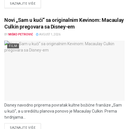
DETAILS
SAZNAJTE VIŠE
Novi „Sam u kući“ sa originalnim Kevinom: Macaulay
Culkin pregovara sa Disney-em
BY
MIŠKO PETROVIĆ
AVGUST 1, 2026
FILM
Disney navodno priprema povratak kultne božićne franšize „Sam
u kući“, a u središtu planova ponovo je Macaulay Culkin. Prema
tvrdnjama...
DETAILS
SAZNAJTE VIŠE