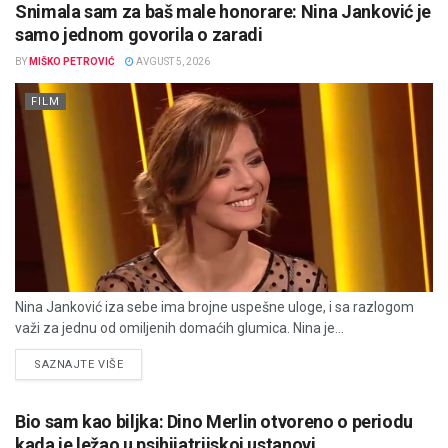
Snimala sam za baš male honorare: Nina Janković je
samo jednom govorila o zaradi
BY
MIŠKO PETROVIĆ
AVGUST 5, 2026
FILM
Nina Janković iza sebe ima brojne uspešne uloge, i sa razlogom
važi za jednu od omiljenih domaćih glumica. Nina je...
DETAILS
SAZNAJTE VIŠE
Bio sam kao biljka: Dino Merlin otvoreno o periodu
kada je ležao u psihijatrijskoj ustanovi