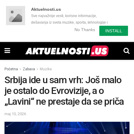
Aktuelnosti.us
Sve najvažnije vesti, korisne informacije,
dešavanja iz sveta muzike, sporta, tehnologije i
još mnogo toga zanimljivog.
No Thanks
INSTALL
Početna
Zabava
Muzika
Srbija ide u sam vrh: Još malo
je ostalo do Evrovizije, a o
„Lavini“ ne prestaje da se priča
maj 10, 2026