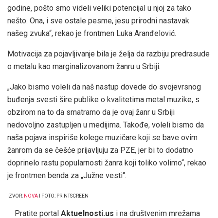
godine, pošto smo videli veliki potencijal u njoj za tako
nešto. Ona, i sve ostale pesme, jesu prirodni nastavak
našeg zvuka“, rekao je frontmen Luka Aranđelović.
Motivacija za pojavljivanje bila je želja da razbiju predrasude
o metalu kao marginalizovanom žanru u Srbiji.
„Jako bismo voleli da naš nastup dovede do svojevrsnog
buđenja svesti šire publike o kvalitetima metal muzike, s
obzirom na to da smatramo da je ovaj žanr u Srbiji
nedovoljno zastupljen u medijima. Takođe, voleli bismo da
naša pojava inspiriše kolege muzičare koji se bave ovim
žanrom da se češće prijavljuju za PZE, jer bi to dodatno
doprinelo rastu popularnosti žanra koji toliko volimo“, rekao
je frontmen benda za „Južne vesti“.
IZVOR:
NOVA
I FOTO: PRINTSCREEN
Pratite portal
Aktuelnosti.us
i na društvenim mrežama