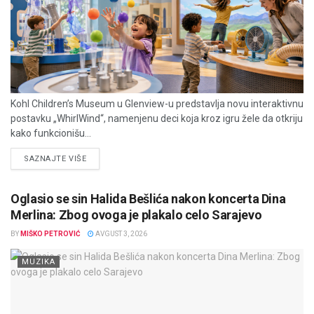
Kohl Children’s Museum u Glenview-u predstavlja novu interaktivnu
postavku „WhirlWind“, namenjenu deci koja kroz igru žele da otkriju
kako funkcionišu...
DETAILS
SAZNAJTE VIŠE
Oglasio se sin Halida Bešlića nakon koncerta Dina
Merlina: Zbog ovoga je plakalo celo Sarajevo
BY
MIŠKO PETROVIĆ
AVGUST 3, 2026
MUZIKA