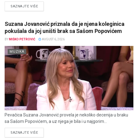
DETAILS
SAZNAJTE VIŠE
Suzana Jovanović priznala da je njena koleginica
pokušala da joj uništi brak sa Sašom Popovićem
BY
MIŠKO PETROVIĆ
AVGUST 6, 2026
MUZIKA
Pevačica Suzana Jovanović provela je nekoliko decenija u braku
sa Sašom Popovićem, a uz njega je bila i u najgorim...
DETAILS
SAZNAJTE VIŠE