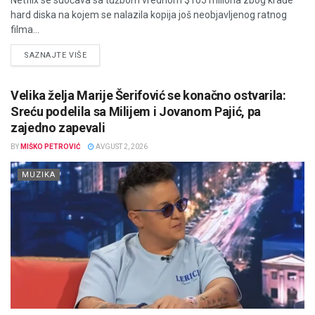
Netflix se suočava sa tužbom vrednom $105 miliona zbog krađe
hard diska na kojem se nalazila kopija još neobjavljenog ratnog
filma...
DETAILS
SAZNAJTE VIŠE
Velika želja Marije Šerifović se konačno ostvarila:
Sreću podelila sa Milijem i Jovanom Pajić, pa
zajedno zapevali
BY
MIŠKO PETROVIĆ
AVGUST 2, 2026
MUZIKA