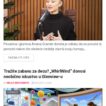
Pevačica i glumica Ariana Grande donela je odluku da se povuče iz
javnosti nakon što sledeće nedelje završi svoju turneju,...
DETAILS
SAZNAJTE VIŠE
Tražite zabavu za decu? „WhirlWind“ donosi
neobično iskustvo u Glenview-u
BY
MILOS KRIVOKAPIĆ
AVGUST 3, 2026
CIKAGO