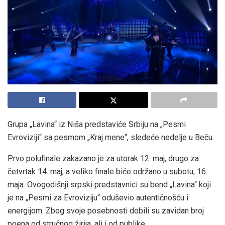
Grupa „Lavina“ iz Niša predstaviće Srbiju na „Pesmi
Evroviziji“ sa pesmom „Kraj mene“, sledeće nedelje u Beču.
Prvo polufinale zakazano je za utorak 12. maj, drugo za
četvrtak 14. maj, a veliko finale biće održano u subotu, 16.
maja. Ovogodišnji srpski predstavnici su bend „Lavina“ koji
je na „Pesmi za Evroviziju“ oduševio autentičnošću i
energijom. Zbog svoje posebnosti dobili su zavidan broj
poena od stručnog žirija, ali i od publike.