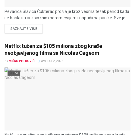
Pevačica Slavica Ćukteraš prošla je kroz veoma težak period kada
se borila sa anksioznim poremećajem i napadima panike. Sve je...
DETAILS
SAZNAJTE VIŠE
Netflix tužen za $105 miliona zbog krađe
neobjavljenog filma sa Nicolas Cageom
BY
MIŠKO PETROVIĆ
AVGUST 2, 2026
FILM