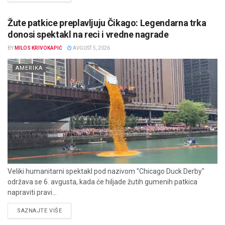
Žute patkice preplavljuju Čikago: Legendarna trka
donosi spektakl na reci i vredne nagrade
BY
MILOS KRIVOKAPIĆ
AVGUST 5, 2026
AMERIKA
Veliki humanitarni spektakl pod nazivom "Chicago Duck Derby"
održava se 6. avgusta, kada će hiljade žutih gumenih patkica
napraviti pravi...
DETAILS
SAZNAJTE VIŠE