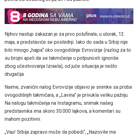
Njihov nastup zakazan je za prvo polufinale, u utorak, 12.
maja, a predstaviće se poslednji. Iako do sada u Srbiji nije
bilo mnogo „hajpa“ oko ovogodišnje Evrovizije (razlog za to
su brojni apeli da se takmičenje u potpunosti ignoriše
zbog učestvovanja Izraela), od juče situacija je nešto
drugačija.
Naime, zvanični nalog Evrovizije objavio je snimke sa proba
ovogodišnjih takmičara, a „Lavina“ je privukla veliku pažnju.
Na nalogu takmičenja na Instagramu, snimak našeg
predstavnika ima skoro 30.000 lajkova, a komentari su
mahom pozitivni.
„Vau! Srbija zapravo može da pobedi“, „Nazovite me