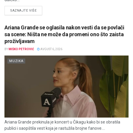
DETAILS
SAZNAJTE VIŠE
Ariana Grande se oglasila nakon vesti da se povlači
sa scene: Ništa ne može da promeni ono što zaista
proživljavam
BY
MIŠKO PETROVIĆ
AVGUST 6, 2026
MUZIKA
Ariana Grande prekinula je koncert u Čikagu kako bi se obratila
publici i saopštila vest koja je rastužila brojne fanove....