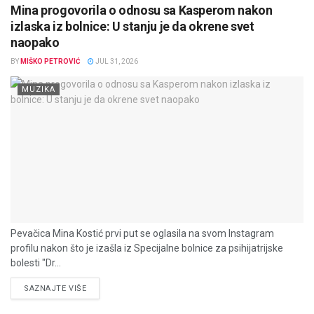
Mina progovorila o odnosu sa Kasperom nakon
izlaska iz bolnice: U stanju je da okrene svet
naopako
BY
MIŠKO PETROVIĆ
JUL 31, 2026
MUZIKA
Pevačica Mina Kostić prvi put se oglasila na svom Instagram
profilu nakon što je izašla iz Specijalne bolnice za psihijatrijske
bolesti "Dr...
DETAILS
SAZNAJTE VIŠE