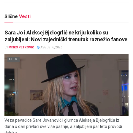
Slične
Vesti
Sara Jo i Aleksej Bjelogrlić ne kriju koliko su
zaljubljeni: Novi zajednički trenutak raznežio fanove
BY
MIŠKO PETROVIĆ
AVGUST 6, 2026
FILM
Veza pevačice Sare Jovanović i glumca Alekseja Bjelogrlića iz
dana u dan privlači sve više pažnje, a zaljubljeni par leto provodi
daleko...