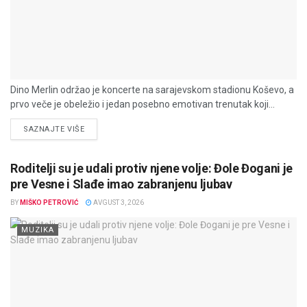
Dino Merlin održao je koncerte na sarajevskom stadionu Koševo, a
prvo veče je obeležio i jedan posebno emotivan trenutak koji...
DETAILS
SAZNAJTE VIŠE
Roditelji su je udali protiv njene volje: Đole Đogani je
pre Vesne i Slađe imao zabranjenu ljubav
BY
MIŠKO PETROVIĆ
AVGUST 3, 2026
MUZIKA