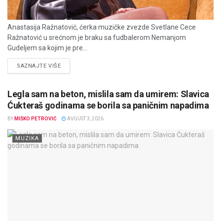
Anastasija Ražnatović, ćerka muzičke zvezde Svetlane Cece
Ražnatović u srećnom je braku sa fudbalerom Nemanjom
Gudeljem sa kojim je pre...
DETAILS
SAZNAJTE VIŠE
Legla sam na beton, mislila sam da umirem: Slavica
Ćukteraš godinama se borila sa paničnim napadima
BY
MIŠKO PETROVIĆ
AVGUST 3, 2026
MUZIKA