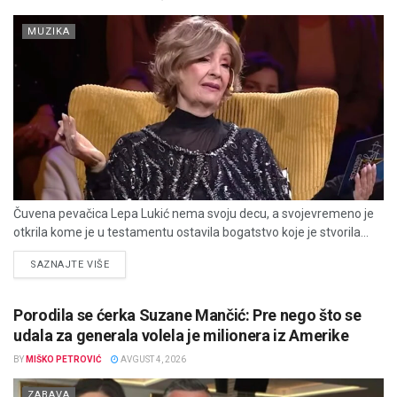
MUZIKA
Čuvena pevačica Lepa Lukić nema svoju decu, a svojevremeno je
otkrila kome je u testamentu ostavila bogatstvo koje je stvorila...
DETAILS
SAZNAJTE VIŠE
Porodila se ćerka Suzane Mančić: Pre nego što se
udala za generala volela je milionera iz Amerike
BY
MIŠKO PETROVIĆ
AVGUST 4, 2026
ZABAVA