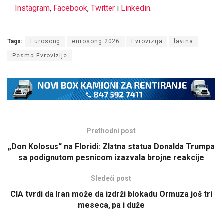
Instagram
,
Facebook
,
Twitter
i
Linkedin
.
Tags:
Eurosong
eurosong 2026
Evrovizija
lavina
Pesma Evrovizije
Prethodni post
„Don Kolosus“ na Floridi: Zlatna statua Donalda Trumpa
sa podignutom pesnicom izazvala brojne reakcije
Sledeći post
CIA tvrdi da Iran može da izdrži blokadu Ormuza još tri
meseca, pa i duže