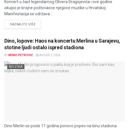
Koncert u čast legendarnog Olivera Dragojevića i ove godine
okupio je brojne poštovaoce njegove muzike u Hrvatskoj.
Manifestacija se održava...
DETAILS
SAZNAJTE VIŠE
Dino, lopove: Haos na koncertu Merlina u Sarajevu,
stotine ljudi ostalo ispred stadiona
BY
MIŠKO PETROVIĆ
AVGUST 2, 2026
MUZIKA
Dino Merlin se posle 11 godina ponovo popeo na binu stadiona