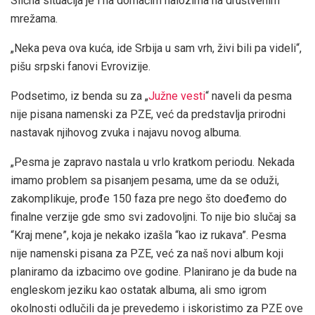
Slična situacija je i na domaćim nalozima na društvenim
mrežama.
„Neka peva ova kuća, ide Srbija u sam vrh, živi bili pa videli“,
pišu srpski fanovi Evrovizije.
Podsetimo, iz benda su za „
Južne vesti
“ naveli da pesma
nije pisana namenski za PZE, već da predstavlja prirodni
nastavak njihovog zvuka i najavu novog albuma.
„Pesma je zapravo nastala u vrlo kratkom periodu. Nekada
imamo problem sa pisanjem pesama, ume da se oduži,
zakomplikuje, prođe 150 faza pre nego što doeđemo do
finalne verzije gde smo svi zadovoljni. To nije bio slučaj sa
“Kraj mene”, koja je nekako izašla “kao iz rukava”. Pesma
nije namenski pisana za PZE, već za naš novi album koji
planiramo da izbacimo ove godine. Planirano je da bude na
engleskom jeziku kao ostatak albuma, ali smo igrom
okolnosti odlučili da je prevedemo i iskoristimo za PZE ove