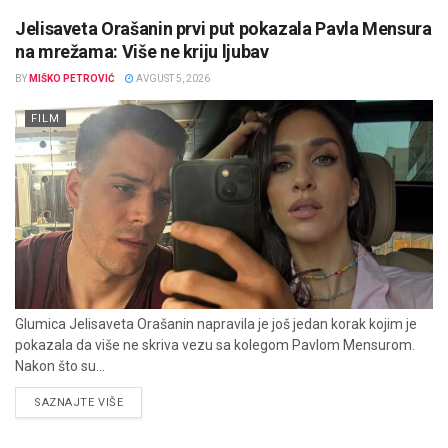
Jelisaveta Orašanin prvi put pokazala Pavla Mensura
na mrežama: Više ne kriju ljubav
BY
MIŠKO PETROVIĆ
AVGUST 5, 2026
FILM
Glumica Jelisaveta Orašanin napravila je još jedan korak kojim je
pokazala da više ne skriva vezu sa kolegom Pavlom Mensurom.
Nakon što su...
DETAILS
SAZNAJTE VIŠE