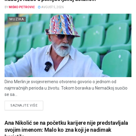
BY
MIŠKO PETROVIĆ
AVGUST 5, 2026
MUZIKA
Dino Merlin je svojevremeno otvoreno govorio o jednom od
najmračnijih perioda u životu. Tokom boravka u Nemačkoj suočio
se sa...
DETAILS
SAZNAJTE VIŠE
Ana Nikolić se na početku karijere nije predstavljala
svojim imenom: Malo ko zna koji je nadimak