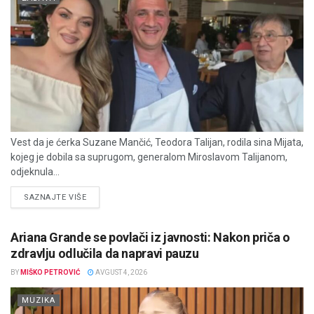
Vest da je ćerka Suzane Mančić, Teodora Talijan, rodila sina Mijata,
kojeg je dobila sa suprugom, generalom Miroslavom Talijanom,
odjeknula...
DETAILS
SAZNAJTE VIŠE
Ariana Grande se povlači iz javnosti: Nakon priča o
zdravlju odlučila da napravi pauzu
BY
MIŠKO PETROVIĆ
AVGUST 4, 2026
MUZIKA