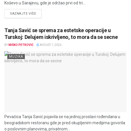
Koševo u Sarajevu, gde je održao prvi od tri...
DETAILS
SAZNAJTE VIŠE
Tanja Savić se sprema za estetske operacije u
Turskoj: Delujem iskrivljeno, to mora da se secne
BY
MIŠKO PETROVIĆ
AVGUST 1, 2026
MUZIKA
Pevačica Tanja Savić pojavila se na jednoj proslavi rođendana u
beogradskom restoranu gde je pred okupljenim medijima govorila
o poslovnim planovima, privatnom...