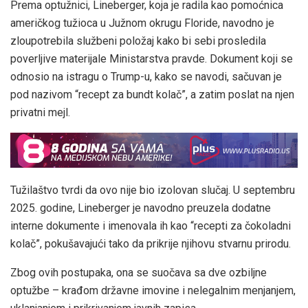
Prema optužnici, Lineberger, koja je radila kao pomoćnica
američkog tužioca u Južnom okrugu Floride, navodno je
zloupotrebila službeni položaj kako bi sebi prosledila
poverljive materijale Ministarstva pravde. Dokument koji se
odnosio na istragu o Trump-u, kako se navodi, sačuvan je
pod nazivom “recept za bundt kolač”, a zatim poslat na njen
privatni mejl.
Tužilaštvo tvrdi da ovo nije bio izolovan slučaj. U septembru
2025. godine, Lineberger je navodno preuzela dodatne
interne dokumente i imenovala ih kao “recepti za čokoladni
kolač”, pokušavajući tako da prikrije njihovu stvarnu prirodu.
Zbog ovih postupaka, ona se suočava sa dve ozbiljne
optužbe – krađom državne imovine i nelegalnim menjanjem,