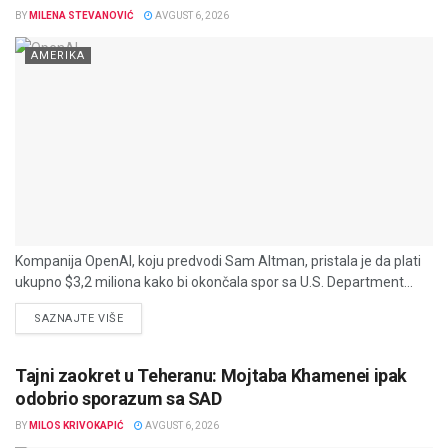
BY
MILENA STEVANOVIĆ
AVGUST 6, 2026
AMERIKA
Kompanija OpenAI, koju predvodi Sam Altman, pristala je da plati
ukupno $3,2 miliona kako bi okončala spor sa U.S. Department...
DETAILS
SAZNAJTE VIŠE
Tajni zaokret u Teheranu: Mojtaba Khamenei ipak
odobrio sporazum sa SAD
BY
MILOS KRIVOKAPIĆ
AVGUST 6, 2026