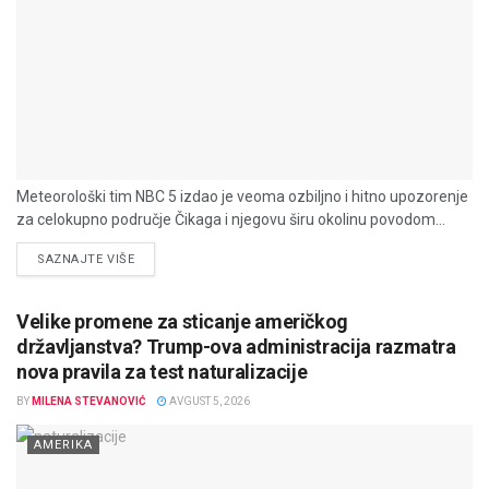
Meteorološki tim NBC 5 izdao je veoma ozbiljno i hitno upozorenje
za celokupno područje Čikaga i njegovu širu okolinu povodom...
DETAILS
SAZNAJTE VIŠE
Velike promene za sticanje američkog
državljanstva? Trump-ova administracija razmatra
nova pravila za test naturalizacije
BY
MILENA STEVANOVIĆ
AVGUST 5, 2026
AMERIKA