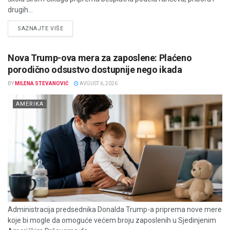
drugih...
DETAILS
SAZNAJTE VIŠE
Nova Trump-ova mera za zaposlene: Plaćeno
porodično odsustvo dostupnije nego ikada
BY
MILENA STEVANOVIĆ
AVGUST 6, 2026
AMERIKA
Administracija predsednika Donalda Trump-a priprema nove mere
koje bi mogle da omoguće većem broju zaposlenih u Sjedinjenim