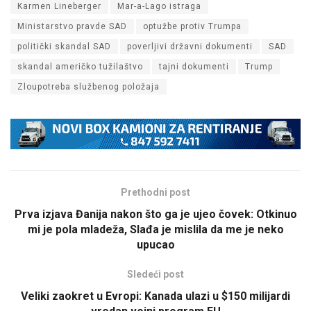
Karmen Lineberger
Mar-a-Lago istraga
Ministarstvo pravde SAD
optužbe protiv Trumpa
politički skandal SAD
poverljivi državni dokumenti
SAD
skandal američko tužilaštvo
tajni dokumenti
Trump
Zloupotreba službenog položaja
Prethodni post
Prva izjava Đanija nakon što ga je ujeo čovek: Otkinuo
mi je pola mladeža, Slađa je mislila da me je neko
upucao
Sledeći post
Veliki zaokret u Evropi: Kanada ulazi u $150 milijardi