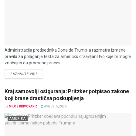
Administracija predsednika Donalda Trump-a razmatra izmene
pravila za polaganje testa za američko državljanstvo koje bi mogle
značajno da promene proces...
DETAILS
SAZNAJTE VIŠE
Kraj samovolji osiguranja: Pritzker potpisao zakone
koji brane drastična poskupljenja
BY
MILOS KRIVOKAPIĆ
AVGUST 5, 2026
AMERIKA