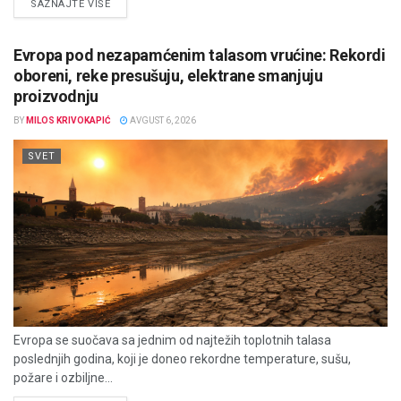
DETAILS
SAZNAJTE VIŠE
Evropa pod nezapamćenim talasom vrućine: Rekordi
oboreni, reke presušuju, elektrane smanjuju
proizvodnju
BY
MILOS KRIVOKAPIĆ
AVGUST 6, 2026
SVET
Evropa se suočava sa jednim od najtežih toplotnih talasa
poslednjih godina, koji je doneo rekordne temperature, sušu,
požare i ozbiljne...