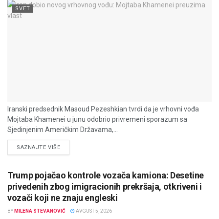
SVET
Iranski predsednik Masoud Pezeshkian tvrdi da je vrhovni vođa
Mojtaba Khamenei u junu odobrio privremeni sporazum sa
Sjedinjenim Američkim Državama,...
DETAILS
SAZNAJTE VIŠE
Trump pojačao kontrole vozača kamiona: Desetine
privedenih zbog imigracionih prekršaja, otkriveni i
vozači koji ne znaju engleski
BY
MILENA STEVANOVIĆ
AVGUST 5, 2026