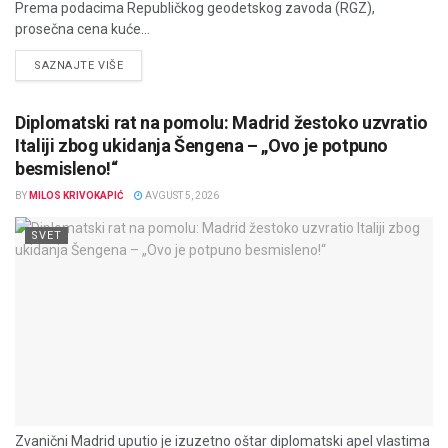
Prema podacima Republičkog geodetskog zavoda (RGZ),
prosečna cena kuće...
DETAILS
SAZNAJTE VIŠE
Diplomatski rat na pomolu: Madrid žestoko uzvratio
Italiji zbog ukidanja Šengena – „Ovo je potpuno
besmisleno!“
BY
MILOS KRIVOKAPIĆ
AVGUST 5, 2026
SVET
Zvanični Madrid uputio je izuzetno oštar diplomatski apel vlastima