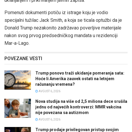
uklanjanjem i prikrivanjem javnih zapisa.
Pomenuti dokumenti potiču iz istrage koju je vodio
specijalni tužilac Jack Smith, a koja se ticala optužbi da je
Donald Trump nezakonito zadržavao poverljive materijale
nakon svog prvog predsedničkog mandata u rezidenciji
Mar-a-Lago.
POVEZANE VESTI
Trump ponovo traži ukidanje pomeranja sata:
Hoće li Amerika zauvek ostati na letnjem
računanju vremena?
AVGUST 6, 2026
Nova studija na više od 2,5 miliona dece srušila
jednu od najvećih kontroverzi: MMR vakcina
nije povezana sa autizmom
AVGUST 6, 2026
Trump prodaje privilegovan pristup svojim