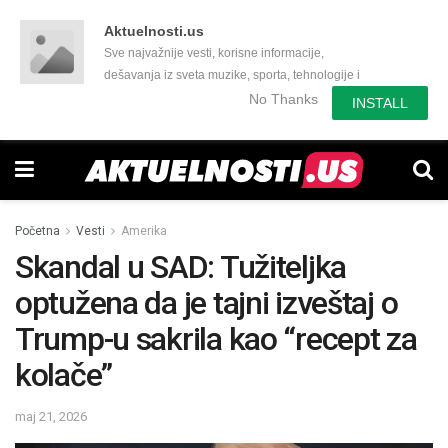
Aktuelnosti.us
Sve najvažnije vesti, korisne informacije,
dešavanja iz sveta muzike, sporta, tehnologije i
još mnogo toga zanimljivog.
No Thanks
INSTALL
Početna
Vesti
Amerika
Skandal u SAD: Tužiteljka
optužena da je tajni izveštaj o
Trump-u sakrila kao “recept za
kolače”
maj 21, 2026