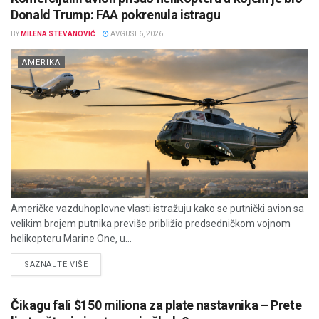
Donald Trump: FAA pokrenula istragu
BY
MILENA STEVANOVIĆ
AVGUST 6, 2026
AMERIKA
Američke vazduhoplovne vlasti istražuju kako se putnički avion sa
velikim brojem putnika previše približio predsedničkom vojnom
helikopteru Marine One, u...
DETAILS
SAZNAJTE VIŠE
Čikagu fali $150 miliona za plate nastavnika – Prete