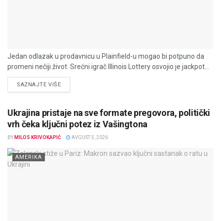
Jedan odlazak u prodavnicu u Plainfield-u mogao bi potpuno da
promeni nečiji život. Srećni igrač Illinois Lottery osvojio je jackpot...
DETAILS
SAZNAJTE VIŠE
Ukrajina pristaje na sve formate pregovora, politički
vrh čeka ključni potez iz Vašingtona
BY
MILOS KRIVOKAPIĆ
AVGUST 5, 2026
AMERIKA