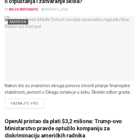
li otpuštanja i zatvaranje škola?
BY
MILOS KRIVOKAPIĆ
AVGUST 6, 2026
AMERIKA
Nakon što su zvaničnici okruga ponovo otvorili pitanje finansijske
stabilnosti, javnost u Čikagu ostala je u šoku. Školski odbor grada...
DETAILS
SAZNAJTE VIŠE
OpenAI pristao da plati $3,2 miliona: Trump-ovo
Ministarstvo pravde optužilo kompaniju za
diskriminaciju američkih radnika