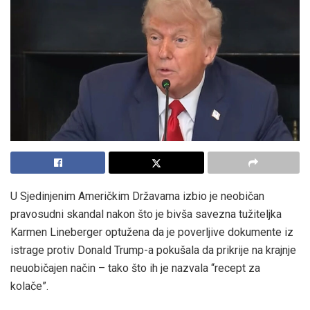
U Sjedinjenim Američkim Državama izbio je neobičan
pravosudni skandal nakon što je bivša savezna tužiteljka
Karmen Lineberger optužena da je poverljive dokumente iz
istrage protiv Donald Trump-a pokušala da prikrije na krajnje
neuobičajen način – tako što ih je nazvala “recept za
kolače”.