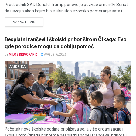
Predsednik SAD Donald Trump ponovo je pozvao američki Senat
da usvoji zakon kojim bi se ukinulo sezonsko pomeranje sata i...
DETAILS
SAZNAJTE VIŠE
Besplatni rančevi i školski pribor širom Čikaga: Evo
gde porodice mogu da dobiju pomoć
BY
MILOS KRIVOKAPIĆ
AVGUST 6, 2026
AMERIKA
Početak nove školske godine približava se, a više organizacija i
škola širom Čikaga priprema besplatnu podelu rančeva, pribora i