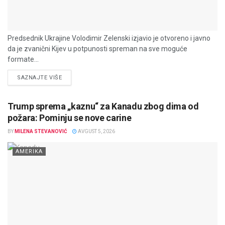
Predsednik Ukrajine Volodimir Zelenski izjavio je otvoreno i javno
da je zvanični Kijev u potpunosti spreman na sve moguće
formate...
DETAILS
SAZNAJTE VIŠE
Trump sprema „kaznu“ za Kanadu zbog dima od
požara: Pominju se nove carine
BY
MILENA STEVANOVIĆ
AVGUST 5, 2026
AMERIKA