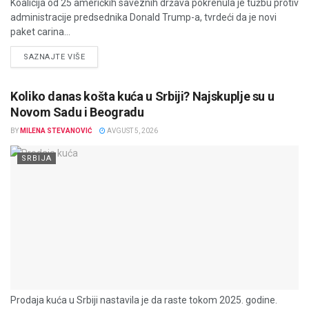
Koalicija od 25 američkih saveznih država pokrenula je tužbu protiv
administracije predsednika Donald Trump-a, tvrdeći da je novi
paket carina...
DETAILS
SAZNAJTE VIŠE
Koliko danas košta kuća u Srbiji? Najskuplje su u
Novom Sadu i Beogradu
BY
MILENA STEVANOVIĆ
AVGUST 5, 2026
SRBIJA
Prodaja kuća u Srbiji nastavila je da raste tokom 2025. godine.