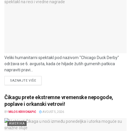
Veliki humanitarni spektakl pod nazivom "Chicago Duck Derby"
održava se 6. avgusta, kada će hiljade žutih gumenih patkica
napraviti pravi...
DETAILS
SAZNAJTE VIŠE
Čikagu prete ekstremne vremenske nepogode,
poplave i orkanski vetrovi!
BY
MILOS KRIVOKAPIĆ
AVGUST 5, 2026
AMERIKA