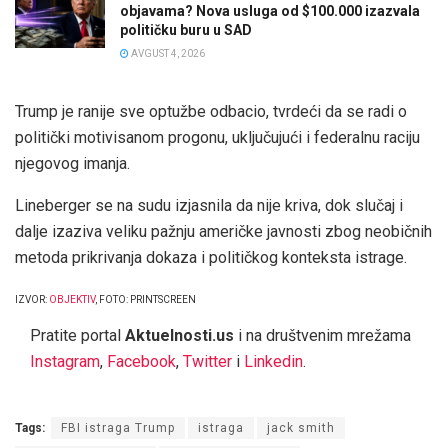
objavama? Nova usluga od $100.000 izazvala
političku buru u SAD
AVGUST 4, 2026
Trump je ranije sve optužbe odbacio, tvrdeći da se radi o
politički motivisanom progonu, uključujući i federalnu raciju
njegovog imanja.
Lineberger se na sudu izjasnila da nije kriva, dok slučaj i
dalje izaziva veliku pažnju američke javnosti zbog neobičnih
metoda prikrivanja dokaza i političkog konteksta istrage.
IZVOR:
OBJEKTIV
, FOTO: PRINTSCREEN
Pratite portal
Aktuelnosti.us
i na društvenim mrežama
Instagram
,
Facebook
,
Twitter
i
Linkedin
.
Tags:
FBI istraga Trump
istraga
jack smith