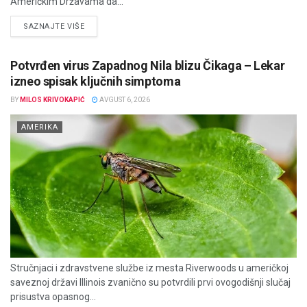
Američkim Državama da...
DETAILS
SAZNAJTE VIŠE
Potvrđen virus Zapadnog Nila blizu Čikaga – Lekar
izneo spisak ključnih simptoma
BY
MILOS KRIVOKAPIĆ
AVGUST 6, 2026
AMERIKA
Stručnjaci i zdravstvene službe iz mesta Riverwoods u američkoj
saveznoj državi Illinois zvanično su potvrdili prvi ovogodišnji slučaj
prisustva opasnog...