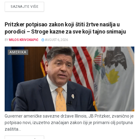
DETAILS
SAZNAJTE VIŠE
Pritzker potpisao zakon koji štiti žrtve nasilja u
porodici – Stroge kazne za sve koji tajno snimaju
BY
MILOS KRIVOKAPIĆ
AVGUST 6, 2026
AMERIKA
Guverner američke savezne države Illinois, JB Pritzker, zvanično je
potpisao novi, izuzetno značajan zakon čiji je primarni cilj potpuna
zaštita...