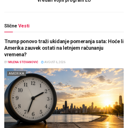
vredan vojni program EU
Slične
Vesti
Trump ponovo traži ukidanje pomeranja sata: Hoće li
Amerika zauvek ostati na letnjem računanju
vremena?
BY
MILENA STEVANOVIĆ
AVGUST 6, 2026
AMERIKA