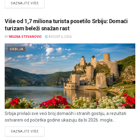
DETAILS
SAZNAJTE VIŠE
Više od 1,7 miliona turista posetilo Srbiju: Domaći
turizam beleži snažan rast
BY
MILENA STEVANOVIĆ
AVGUST 6, 2026
SRBIJA
Srbija privlači sve veći broj domaćih i stranih gostiju, a rezultati
ostvareni od početka godine ukazuju da bi 2026. mogla...
DETAILS
SAZNAJTE VIŠE