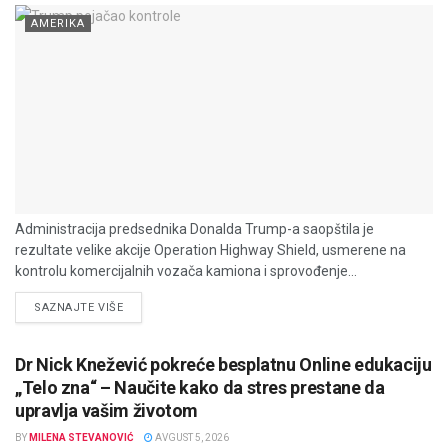
AMERIKA
Administracija predsednika Donalda Trump-a saopštila je
rezultate velike akcije Operation Highway Shield, usmerene na
kontrolu komercijalnih vozača kamiona i sprovođenje...
DETAILS
SAZNAJTE VIŠE
Dr Nick Knežević pokreće besplatnu Online edukaciju
„Telo zna“ – Naučite kako da stres prestane da
upravlja vašim životom
BY
MILENA STEVANOVIĆ
AVGUST 5, 2026