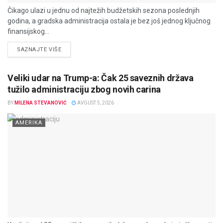
Čikago ulazi u jednu od najtežih budžetskih sezona poslednjih
godina, a gradska administracija ostala je bez još jednog ključnog
finansijskog...
DETAILS
SAZNAJTE VIŠE
Veliki udar na Trump-a: Čak 25 saveznih država
tužilo administraciju zbog novih carina
BY
MILENA STEVANOVIĆ
AVGUST 5, 2026
AMERIKA