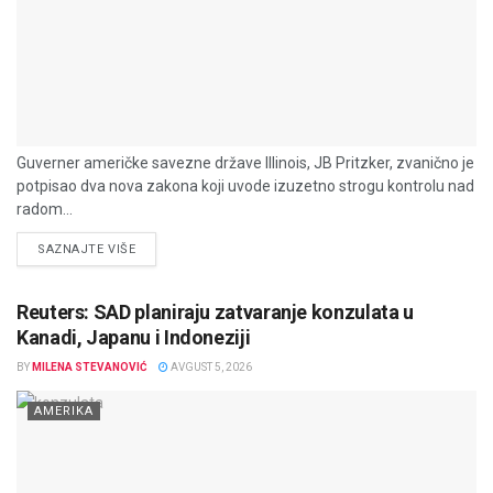
Guverner američke savezne države Illinois, JB Pritzker, zvanično je
potpisao dva nova zakona koji uvode izuzetno strogu kontrolu nad
radom...
DETAILS
SAZNAJTE VIŠE
Reuters: SAD planiraju zatvaranje konzulata u
Kanadi, Japanu i Indoneziji
BY
MILENA STEVANOVIĆ
AVGUST 5, 2026
AMERIKA