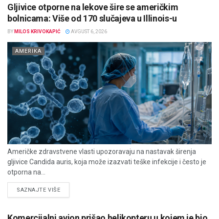
Gljivice otporne na lekove šire se američkim
bolnicama: Više od 170 slučajeva u Illinois-u
BY
MILOS KRIVOKAPIĆ
AVGUST 6, 2026
AMERIKA
Američke zdravstvene vlasti upozoravaju na nastavak širenja
gljivice Candida auris, koja može izazvati teške infekcije i često je
otporna na...
DETAILS
SAZNAJTE VIŠE
Komercijalni avion prišao helikopteru u kojem je bio