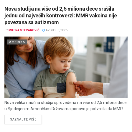
Nova studija na više od 2,5 miliona dece srušila
jednu od najvećih kontroverzi: MMR vakcina nije
povezana sa autizmom
BY
MILENA STEVANOVIĆ
AVGUST 6, 2026
AMERIKA
Nova velika naučna studija sprovedena na više od 2,5 miliona dece
u Sjedinjenim Američkim Državama ponovo je potvrdila da MMR...
DETAILS
SAZNAJTE VIŠE