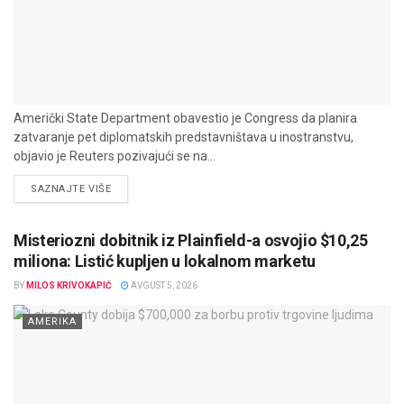
Američki State Department obavestio je Congress da planira
zatvaranje pet diplomatskih predstavništava u inostranstvu,
objavio je Reuters pozivajući se na...
DETAILS
SAZNAJTE VIŠE
Misteriozni dobitnik iz Plainfield-a osvojio $10,25
miliona: Listić kupljen u lokalnom marketu
BY
MILOS KRIVOKAPIĆ
AVGUST 5, 2026
AMERIKA