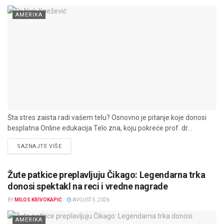
AMERIKA
Šta stres zaista radi vašem telu? Osnovno je pitanje koje donosi
besplatna Online edukacija Telo zna, koju pokreće prof. dr...
DETAILS
SAZNAJTE VIŠE
Žute patkice preplavljuju Čikago: Legendarna trka
donosi spektakl na reci i vredne nagrade
BY
MILOS KRIVOKAPIĆ
AVGUST 5, 2026
AMERIKA