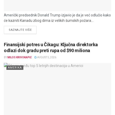
Američki predsednik Donald Trump izjavio je da je već odlučio kako
će kazniti Kanadu zbog dima iz velikih šumskih požara...
DETAILS
SAZNAJTE VIŠE
Finansijski potres u Čikagu: Ključna direktorka
odlazi dok gradu preti rupa od $90 miliona
BY
MILOS KRIVOKAPIĆ
AVGUST 5, 2026
AMERIKA