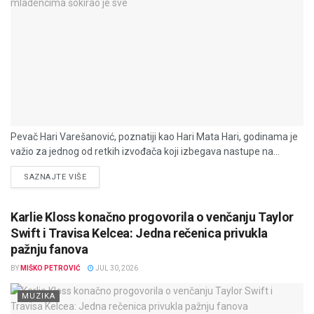
Pevač Hari Varešanović, poznatiji kao Hari Mata Hari, godinama je
važio za jednog od retkih izvođača koji izbegava nastupe na...
DETAILS
SAZNAJTE VIŠE
Karlie Kloss konačno progovorila o venčanju Taylor
Swift i Travisa Kelcea: Jedna rečenica privukla
pažnju fanova
BY
MIŠKO PETROVIĆ
JUL 30, 2026
MUZIKA