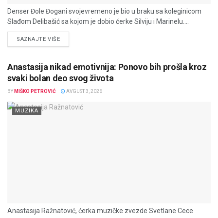
Denser Đole Đogani svojevremeno je bio u braku sa koleginicom
Slađom Delibašić sa kojom je dobio ćerke Silviju i Marinelu....
DETAILS
SAZNAJTE VIŠE
Anastasija nikad emotivnija: Ponovo bih prošla kroz
svaki bolan deo svog života
BY
MIŠKO PETROVIĆ
AVGUST 3, 2026
MUZIKA
Anastasija Ražnatović, ćerka muzičke zvezde Svetlane Cece