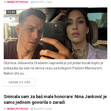
BY
MIŠKO PETROVIĆ
AVGUST 5, 2026
FILM
Glumica Jelisaveta Orašanin napravila je još jedan korak kojim je
pokazala da više ne skriva vezu sa kolegom Pavlom Mensurom.
Nakon što su...
DETAILS
SAZNAJTE VIŠE
Snimala sam za baš male honorare: Nina Janković je
samo jednom govorila o zaradi
BY
MIŠKO PETROVIĆ
AVGUST 5, 2026