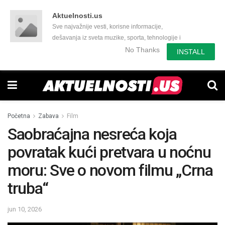
Aktuelnosti.us
Sve najvažnije vesti, korisne informacije,
dešavanja iz sveta muzike, sporta, tehnologije i
još mnogo toga zanimljivog.
No Thanks
INSTALL
Početna
Zabava
Film
Saobraćajna nesreća koja
povratak kući pretvara u noćnu
moru: Sve o novom filmu „Crna
truba“
jun 10, 2026