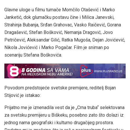
Glavne uloge u filmu tumače Momčilo Otašević i Marko
Janketić, dok glumačku postavu čine i Milica Janevski,
Strahinja Bubanja, Srđan Grahovac, Vasko Raičević, Gorana
Dragašević, Stefan Bošković, Nemanja Dragović, Jovo
Petričević, Aleksandar Gilić, Ratka Mugoša, Dejan Jovićević,
Nikola Jovićević i Marko Pogačar. Film je sniman po
scenariju Stefana Boškovića.
Povodom predstojeće svetske premijere, reditelj Bojan
Stijović je istakao:
Prijatno me je iznenadila vest da je „Crna truba“ selektovana
za svetsku premijeru u Biškeku, posebno zato što dolazi iz
jednog nama geografski i kulturno drugačijeg prostora.