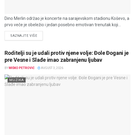
Dino Merlin održao je koncerte na sarajevskom stadionu Koševo, a
prvo veče je obeležio i jedan posebno emotivan trenutak koji...
DETAILS
SAZNAJTE VIŠE
Roditelji su je udali protiv njene volje: Đole Đogani je
pre Vesne i Slađe imao zabranjenu ljubav
BY
MIŠKO PETROVIĆ
AVGUST 3, 2026
MUZIKA