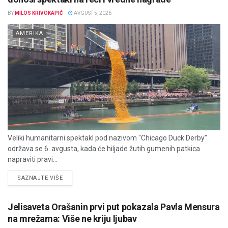
BY
MILOS KRIVOKAPIĆ
AVGUST 5, 2026
AMERIKA
Veliki humanitarni spektakl pod nazivom "Chicago Duck Derby"
održava se 6. avgusta, kada će hiljade žutih gumenih patkica
napraviti pravi...
DETAILS
SAZNAJTE VIŠE
Jelisaveta Orašanin prvi put pokazala Pavla Mensura
na mrežama: Više ne kriju ljubav