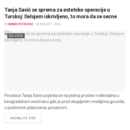
Tanja Savić se sprema za estetske operacije u
Turskoj: Delujem iskrivljeno, to mora da se secne
BY
MIŠKO PETROVIĆ
AVGUST 1, 2026
MUZIKA
Pevačica Tanja Savić pojavila se na jednoj proslavi rođendana u
beogradskom restoranu gde je pred okupljenim medijima govorila
o poslovnim planovima, privatnom...
DETAILS
SAZNAJTE VIŠE