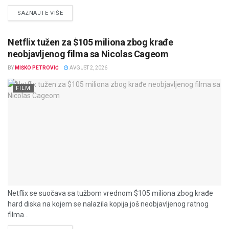
DETAILS
SAZNAJTE VIŠE
Netflix tužen za $105 miliona zbog krađe
neobjavljenog filma sa Nicolas Cageom
BY
MIŠKO PETROVIĆ
AVGUST 2, 2026
FILM
Netflix se suočava sa tužbom vrednom $105 miliona zbog krađe
hard diska na kojem se nalazila kopija još neobjavljenog ratnog
filma...