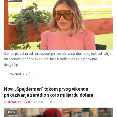
Danas je jedna od najpoznatijih pevačica na domaćoj estradi, ali je
na samom početku karijere Ana Nikolić planirala potpuno
drugačiji...
DETAILS
SAZNAJTE VIŠE
Novi „Spajdermen“ tokom prvog vikenda
prikazivanja zaradio skoro milijardu dolara
BY
MIŠKO PETROVIĆ
AVGUST 4, 2026
FILM