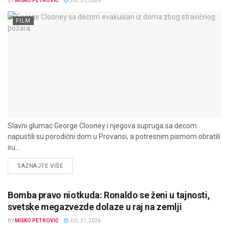
BY
MIŠKO PETROVIĆ
JUL 31, 2026
FILM
Slavni glumac George Clooney i njegova supruga sa decom
napustili su porodični dom u Provansi, a potresnim pismom obratili
su...
DETAILS
SAZNAJTE VIŠE
Bomba pravo niotkuda: Ronaldo se ženi u tajnosti,
svetske megazvezde dolaze u raj na zemlji
BY
MIŠKO PETROVIĆ
JUL 31, 2026