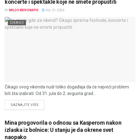
koncerte i spektakle koje ne smete propustiti
BY
MILOS KRIVOKAPIĆ
JUL 31, 2026
CIKAGO
Čikago ovog vikenda nudi toliko događaja da će najveći problem
biti šta izabrati. Od 31. jula do 2. avgusta grad...
DETAILS
SAZNAJTE VIŠE
Mina progovorila o odnosu sa Kasperom nakon
izlaska iz bolnice: U stanju je da okrene svet
naopako