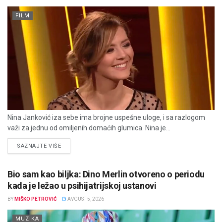
FILM
Nina Janković iza sebe ima brojne uspešne uloge, i sa razlogom
važi za jednu od omiljenih domaćih glumica. Nina je...
DETAILS
SAZNAJTE VIŠE
Bio sam kao biljka: Dino Merlin otvoreno o periodu
kada je ležao u psihijatrijskoj ustanovi
BY
MIŠKO PETROVIĆ
AVGUST 5, 2026
MUZIKA