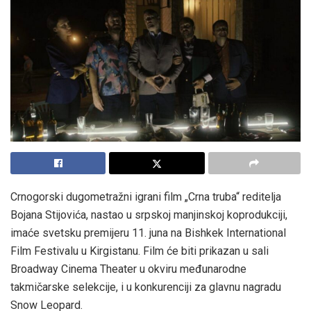
Crnogorski dugometražni igrani film „Crna truba“ reditelja
Bojana Stijovića, nastao u srpskoj manjinskoj koprodukciji,
imaće svetsku premijeru 11. juna na Bishkek International
Film Festivalu u Kirgistanu. Film će biti prikazan u sali
Broadway Cinema Theater u okviru međunarodne
takmičarske selekcije, i u konkurenciji za glavnu nagradu
Snow Leopard.