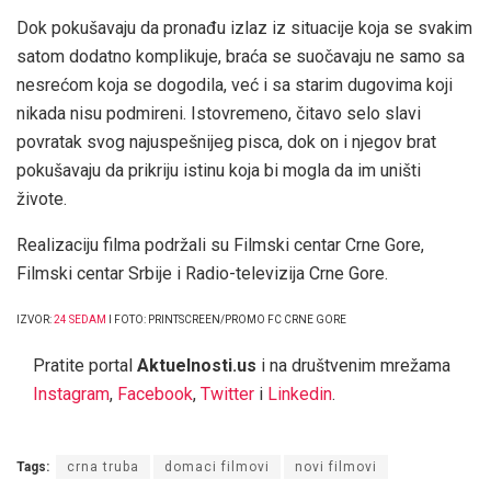
Dok pokušavaju da pronađu izlaz iz situacije koja se svakim
satom dodatno komplikuje, braća se suočavaju ne samo sa
nesrećom koja se dogodila, već i sa starim dugovima koji
nikada nisu podmireni. Istovremeno, čitavo selo slavi
povratak svog najuspešnijeg pisca, dok on i njegov brat
pokušavaju da prikriju istinu koja bi mogla da im uništi
živote.
Realizaciju filma podržali su Filmski centar Crne Gore,
Filmski centar Srbije i Radio-televizija Crne Gore.
IZVOR:
24 SEDAM
I FOTO: PRINTSCREEN/PROMO FC CRNE GORE
Pratite portal
Aktuelnosti.us
i na društvenim mrežama
Instagram
,
Facebook
,
Twitter
i
Linkedin
.
Tags:
crna truba
domaci filmovi
novi filmovi