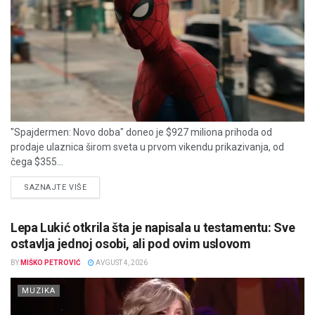
"Spajdermen: Novo doba" doneo je $927 miliona prihoda od
prodaje ulaznica širom sveta u prvom vikendu prikazivanja, od
čega $355...
DETAILS
SAZNAJTE VIŠE
Lepa Lukić otkrila šta je napisala u testamentu: Sve
ostavlja jednoj osobi, ali pod ovim uslovom
BY
MIŠKO PETROVIĆ
AVGUST 4, 2026
MUZIKA