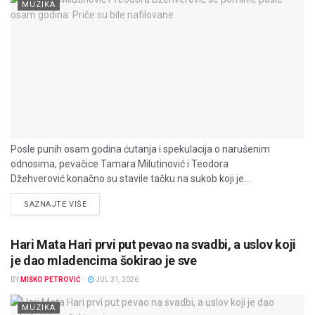
MUZIKA
Posle punih osam godina ćutanja i spekulacija o narušenim
odnosima, pevačice Tamara Milutinović i Teodora
Džehverović konačno su stavile tačku na sukob koji je...
DETAILS
SAZNAJTE VIŠE
Hari Mata Hari prvi put pevao na svadbi, a uslov koji
je dao mladencima šokirao je sve
BY
MIŠKO PETROVIĆ
JUL 31, 2026
MUZIKA