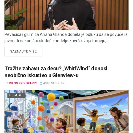
Pevačica i glumica Ariana Grande donela je odluku da se povuče iz
javnosti nakon što sledeće nedelje završi svoju turneju,...
DETAILS
SAZNAJTE VIŠE
Tražite zabavu za decu? „WhirlWind“ donosi
neobično iskustvo u Glenview-u
BY
MILOS KRIVOKAPIĆ
AVGUST 3, 2026
CIKAGO