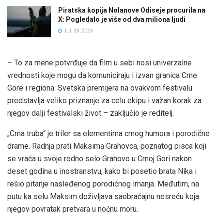
Piratska kopija Nolanove Odiseje procurila na
X: Pogledalo je više od dva miliona ljudi
JUL 28, 2026
– To za mene potvrđuje da film u sebi nosi univerzalne
vrednosti koje mogu da komuniciraju i izvan granica Crne
Gore i regiona. Svetska premijera na ovakvom festivalu
predstavlja veliko priznanje za celu ekipu i važan korak za
njegov dalji festivalski život – zaključio je reditelj.
„Crna truba“ je triler sa elementima crnog humora i porodične
drame. Radnja prati Maksima Grahovca, poznatog pisca koji
se vraća u svoje rodno selo Grahovo u Crnoj Gori nakon
deset godina u inostranstvu, kako bi posetio brata Nika i
rešio pitanje nasleđenog porodičnog imanja. Međutim, na
putu ka selu Maksim doživljava saobraćajnu nesreću koja
njegov povratak pretvara u noćnu moru.