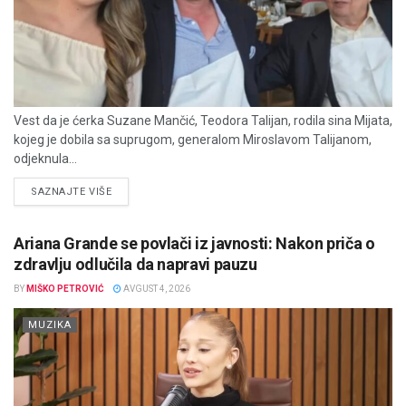
Vest da je ćerka Suzane Mančić, Teodora Talijan, rodila sina Mijata,
kojeg je dobila sa suprugom, generalom Miroslavom Talijanom,
odjeknula...
DETAILS
SAZNAJTE VIŠE
Ariana Grande se povlači iz javnosti: Nakon priča o
zdravlju odlučila da napravi pauzu
BY
MIŠKO PETROVIĆ
AVGUST 4, 2026
MUZIKA