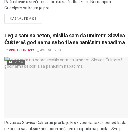
Ražnatović u srećnom je braku sa fudbalerom Nemanjom
Gudeljem sa kojim je pre...
DETAILS
SAZNAJTE VIŠE
Legla sam na beton, mislila sam da umirem: Slavica
Ćukteraš godinama se borila sa paničnim napadima
BY
MIŠKO PETROVIĆ
AVGUST 3, 2026
MUZIKA
Pevačica Slavica Ćukteraš prošla je kroz veoma težak period kada
se borila sa anksioznim poremećajem i napadima panike. Sve je...