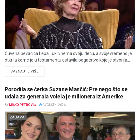
Čuvena pevačica Lepa Lukić nema svoju decu, a svojevremeno je
otkrila kome je u testamentu ostavila bogatstvo koje je stvorila...
DETAILS
SAZNAJTE VIŠE
Porodila se ćerka Suzane Mančić: Pre nego što se
udala za generala volela je milionera iz Amerike
BY
MIŠKO PETROVIĆ
AVGUST 4, 2026
ZABAVA