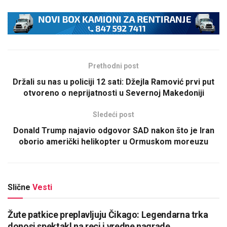
Prethodni post
Držali su nas u policiji 12 sati: Džejla Ramović prvi put
otvoreno o neprijatnosti u Severnoj Makedoniji
Sledeći post
Donald Trump najavio odgovor SAD nakon što je Iran
oborio američki helikopter u Ormuskom moreuzu
Slične
Vesti
Žute patkice preplavljuju Čikago: Legendarna trka
donosi spektakl na reci i vredne nagrade