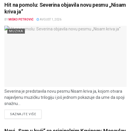
Hit na pomolu: Severina objavila novu pesmu „Nisam
kriva ja“
BY
MIŠKO PETROVIĆ
AVGUST 1, 2026
MUZIKA
Severina je predstavila novu pesmu Nisam kriva ja, kojom otvara
najavljenu muzičku trilogiju i još jednom pokazuje da ume da spoji
snažnu...
DETAILS
SAZNAJTE VIŠE
Novi „Sam u kući“ sa originalnim Kevinom: Macaulay