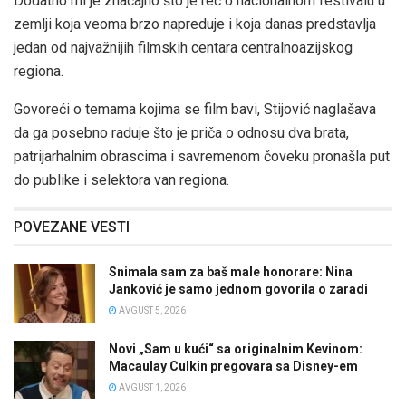
Dodatno mi je značajno što je reč o nacionalnom festivalu u
zemlji koja veoma brzo napreduje i koja danas predstavlja
jedan od najvažnijih filmskih centara centralnoazijskog
regiona.
Govoreći o temama kojima se film bavi, Stijović naglašava
da ga posebno raduje što je priča o odnosu dva brata,
patrijarhalnim obrascima i savremenom čoveku pronašla put
do publike i selektora van regiona.
POVEZANE VESTI
Snimala sam za baš male honorare: Nina
Janković je samo jednom govorila o zaradi
AVGUST 5, 2026
Novi „Sam u kući“ sa originalnim Kevinom:
Macaulay Culkin pregovara sa Disney-em
AVGUST 1, 2026