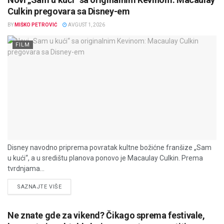
Culkin pregovara sa Disney-em
BY
MIŠKO PETROVIĆ
AVGUST 1, 2026
FILM
Disney navodno priprema povratak kultne božićne franšize „Sam
u kući“, a u središtu planova ponovo je Macaulay Culkin. Prema
tvrdnjama...
DETAILS
SAZNAJTE VIŠE
Ne znate gde za vikend? Čikago sprema festivale,