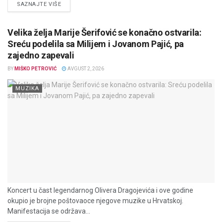
DETAILS
SAZNAJTE VIŠE
Velika želja Marije Šerifović se konačno ostvarila:
Sreću podelila sa Milijem i Jovanom Pajić, pa
zajedno zapevali
BY
MIŠKO PETROVIĆ
AVGUST 2, 2026
MUZIKA
Koncert u čast legendarnog Olivera Dragojevića i ove godine
okupio je brojne poštovaoce njegove muzike u Hrvatskoj.
Manifestacija se održava...