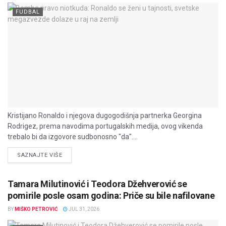
FUDBAL
Kristijano Ronaldo i njegova dugogodišnja partnerka Georgina
Rodrigez, prema navodima portugalskih medija, ovog vikenda
trebalo bi da izgovore sudbonosno "da"....
DETAILS
SAZNAJTE VIŠE
Tamara Milutinović i Teodora Džehverović se
pomirile posle osam godina: Priče su bile nafilovane
BY
MIŠKO PETROVIĆ
JUL 31, 2026