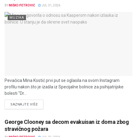
BY
MIŠKO PETROVIĆ
JUL 31, 2026
MUZIKA
Pevačica Mina Kostić prvi put se oglasila na svom Instagram
profilu nakon što je izašla iz Specijalne bolnice za psihijatrijske
bolesti "Dr...
DETAILS
SAZNAJTE VIŠE
George Clooney sa decom evakuisan iz doma zbog
stravičnog požara