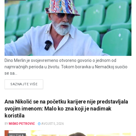
Dino Merlin je svojevremeno otvoreno govorio o jednom od
najmračnijih perioda u životu. Tokom boravka u Nemačkoj suočio
se sa...
DETAILS
SAZNAJTE VIŠE
Ana Nikolić se na početku karijere nije predstavljala
svojim imenom: Malo ko zna koji je nadimak
koristila
BY
MIŠKO PETROVIĆ
AVGUST 5, 2026
MUZIKA