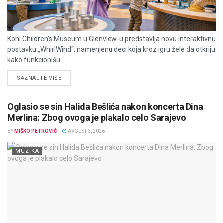
Kohl Children’s Museum u Glenview-u predstavlja novu interaktivnu
postavku „WhirlWind“, namenjenu deci koja kroz igru žele da otkriju
kako funkcionišu...
DETAILS
SAZNAJTE VIŠE
Oglasio se sin Halida Bešlića nakon koncerta Dina
Merlina: Zbog ovoga je plakalo celo Sarajevo
BY
MIŠKO PETROVIĆ
AVGUST 3, 2026
MUZIKA