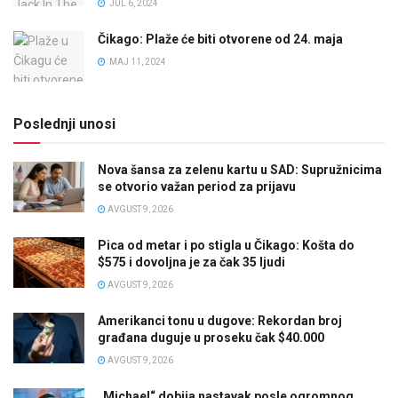
JUL 6, 2024
Čikago: Plaže će biti otvorene od 24. maja
MAJ 11, 2024
Poslednji unosi
Nova šansa za zelenu kartu u SAD: Supružnicima
se otvorio važan period za prijavu
AVGUST 9, 2026
Pica od metar i po stigla u Čikago: Košta do
$575 i dovoljna je za čak 35 ljudi
AVGUST 9, 2026
Amerikanci tonu u dugove: Rekordan broj
građana duguje u proseku čak $40.000
AVGUST 9, 2026
„Michael“ dobija nastavak posle ogromnog