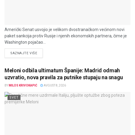
Američki Senat usvojio je velikom dvostranačkom većinom novi
paket sankcija protiv Rusije i njenih ekonomskih partnera, čime je
Washington pojačao...
DETAILS
SAZNAJTE VIŠE
Meloni odbila ultimatum Španije: Madrid odmah
uzvratio, nova pravila za putnike stupaju na snagu
BY
MILOS KRIVOKAPIĆ
AVGUST 8, 2026
SVET