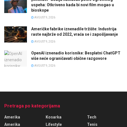
uspeha: Otkriveno kada bi novi film mogao u
bioskope
AVGUST 9, 2026
Američke fabrike iznenadile tržište: Industrija
raste najbrže od 2022, vraća se i zapošljavanje
AVGUST 9, 2026
OpenAI iznenadio korisnike: Besplatni ChatGPT
više neće ograničavati obične razgovore
AVGUST 9, 2026
Pretraga po kategorijama
Amerika
Kosarka
Tech
Amerika
Lifestyle
Tenis