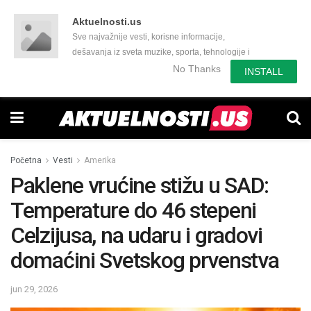
Aktuelnosti.us
Sve najvažnije vesti, korisne informacije,
dešavanja iz sveta muzike, sporta, tehnologije i
još mnogo toga zanimljivog.
No Thanks
INSTALL
Početna
Vesti
Amerika
Paklene vrućine stižu u SAD:
Temperature do 46 stepeni
Celzijusa, na udaru i gradovi
domaćini Svetskog prvenstva
jun 29, 2026