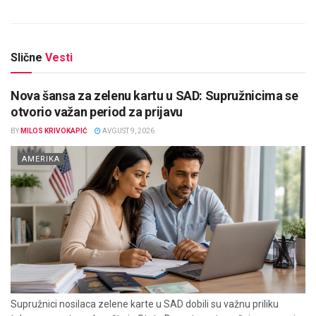
Slične
Vesti
Nova šansa za zelenu kartu u SAD: Supružnicima se
otvorio važan period za prijavu
BY
MILOS KRIVOKAPIĆ
AVGUST 9, 2026
AMERIKA
Supružnici nosilaca zelene karte u SAD dobili su važnu priliku