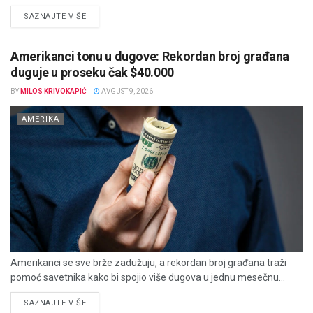
DETAILS
SAZNAJTE VIŠE
Amerikanci tonu u dugove: Rekordan broj građana
duguje u proseku čak $40.000
BY
MILOS KRIVOKAPIĆ
AVGUST 9, 2026
AMERIKA
Amerikanci se sve brže zadužuju, a rekordan broj građana traži
pomoć savetnika kako bi spojio više dugova u jednu mesečnu...
DETAILS
SAZNAJTE VIŠE