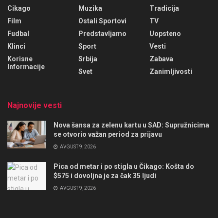
Cikago
Muzika
Tradicija
Film
Ostali Sportovi
TV
Fudbal
Predstavljamo
Uopsteno
Klinci
Sport
Vesti
Korisne
Srbija
Zabava
Informacije
Svet
Zanimljivosti
Najnovije vesti
Nova šansa za zelenu kartu u SAD: Supružnicima
se otvorio važan period za prijavu
AVGUST 9, 2026
Pica od metar i po stigla u Čikago: Košta do
$575 i dovoljna je za čak 35 ljudi
AVGUST 9, 2026