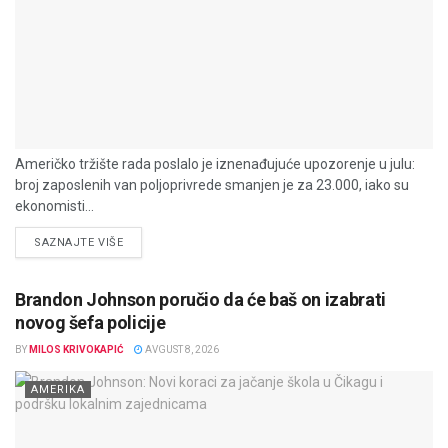
Američko tržište rada poslalo je iznenađujuće upozorenje u julu:
broj zaposlenih van poljoprivrede smanjen je za 23.000, iako su
ekonomisti...
DETAILS
SAZNAJTE VIŠE
Brandon Johnson poručio da će baš on izabrati
novog šefa policije
BY
MILOS KRIVOKAPIĆ
AVGUST 8, 2026
AMERIKA