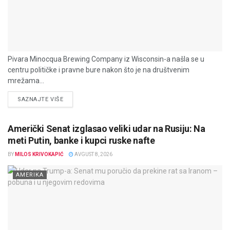
Pivara Minocqua Brewing Company iz Wisconsin-a našla se u
centru političke i pravne bure nakon što je na društvenim
mrežama...
DETAILS
SAZNAJTE VIŠE
Američki Senat izglasao veliki udar na Rusiju: Na
meti Putin, banke i kupci ruske nafte
BY
MILOS KRIVOKAPIĆ
AVGUST 8, 2026
AMERIKA