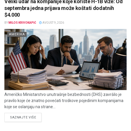
Veliki udar na kompanije koje koriste H-1B vize: Od
septembra jedna prijava može koštati dodatnih
$4.000
BY
MILOS KRIVOKAPIĆ
AVGUST 9, 2026
AMERIKA
Američko Ministarstvo unutrašnje bezbednosti (DHS) završilo je
pravilo koje će znatno povećati troškove pojedinim kompanijama
koje se oslanjaju na strane...
DETAILS
SAZNAJTE VIŠE