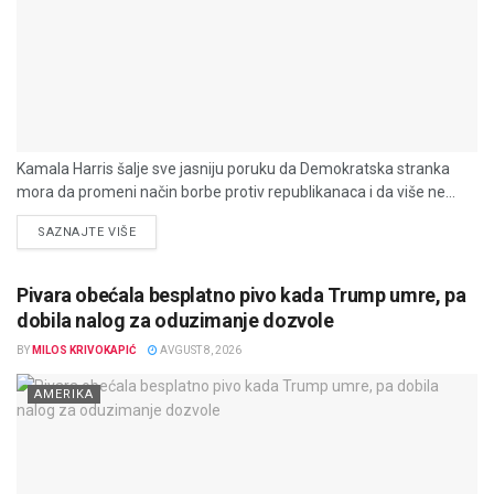
Kamala Harris šalje sve jasniju poruku da Demokratska stranka
mora da promeni način borbe protiv republikanaca i da više ne...
DETAILS
SAZNAJTE VIŠE
Pivara obećala besplatno pivo kada Trump umre, pa
dobila nalog za oduzimanje dozvole
BY
MILOS KRIVOKAPIĆ
AVGUST 8, 2026
AMERIKA