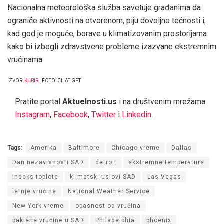
Nacionalna meteorološka služba savetuje građanima da
ograniče aktivnosti na otvorenom, piju dovoljno tečnosti i,
kad god je moguće, borave u klimatizovanim prostorijama
kako bi izbegli zdravstvene probleme izazvane ekstremnim
vrućinama.
IZVOR:
KURIR
I FOTO: CHAT GPT
Pratite portal
Aktuelnosti.us
i na društvenim mrežama
Instagram
,
Facebook
,
Twitter
i
Linkedin
.
Tags:
Amerika
Baltimore
Chicago vreme
Dallas
Dan nezavisnosti SAD
detroit
ekstremne temperature
indeks toplote
klimatski uslovi SAD
Las Vegas
letnje vrućine
National Weather Service
New York vreme
opasnost od vrućina
paklene vrućine u SAD
Philadelphia
phoenix