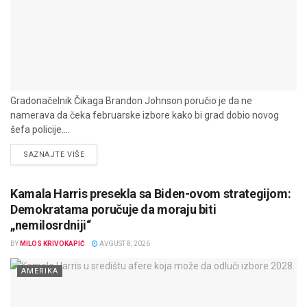
Gradonačelnik Čikaga Brandon Johnson poručio je da ne
namerava da čeka februarske izbore kako bi grad dobio novog
šefa policije....
DETAILS
SAZNAJTE VIŠE
Kamala Harris presekla sa Biden-ovom strategijom:
Demokratama poručuje da moraju biti
„nemilosrdniji“
BY
MILOS KRIVOKAPIĆ
AVGUST 8, 2026
AMERIKA