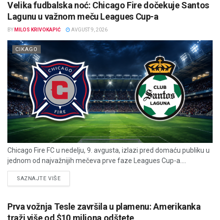
Velika fudbalska noć: Chicago Fire dočekuje Santos
Lagunu u važnom meču Leagues Cup-a
BY
MILOS KRIVOKAPIĆ
AVGUST 9, 2026
CIKAGO
Chicago Fire FC u nedelju, 9. avgusta, izlazi pred domaću publiku u
jednom od najvažnijih mečeva prve faze Leagues Cup-a....
DETAILS
SAZNAJTE VIŠE
Prva vožnja Tesle završila u plamenu: Amerikanka
traži više od $10 miliona odštete