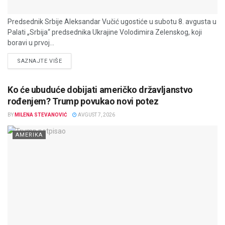
Predsednik Srbije Aleksandar Vučić ugostiće u subotu 8. avgusta u
Palati „Srbija“ predsednika Ukrajine Volodimira Zelenskog, koji
boravi u prvoj...
DETAILS
SAZNAJTE VIŠE
Ko će ubuduće dobijati američko državljanstvo
rođenjem? Trump povukao novi potez
BY
MILENA STEVANOVIĆ
AVGUST 7, 2026
AMERIKA