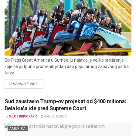
Six Flags Great America u Gurnee-ju najavio je veliko proširenje
koje će potpuno promeniti jedan deo popularnog zabavnog parka.
Nova...
DETAILS
SAZNAJTE VIŠE
Sud zaustavio Trump-ov projekat od $400 miliona:
Bela kuća ide pred Supreme Court
BY
MILOS KRIVOKAPIĆ
AVGUST 8, 2026
AMERIKA