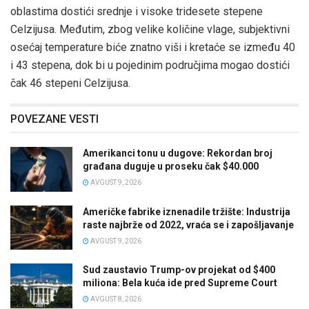
oblastima dostići srednje i visoke tridesete stepene
Celzijusa. Međutim, zbog velike količine vlage, subjektivni
osećaj temperature biće znatno viši i kretaće se između 40
i 43 stepena, dok bi u pojedinim područjima mogao dostići
čak 46 stepeni Celzijusa.
POVEZANE VESTI
Amerikanci tonu u dugove: Rekordan broj
građana duguje u proseku čak $40.000
AVGUST 9, 2026
Američke fabrike iznenadile tržište: Industrija
raste najbrže od 2022, vraća se i zapošljavanje
AVGUST 9, 2026
Sud zaustavio Trump-ov projekat od $400
miliona: Bela kuća ide pred Supreme Court
AVGUST 8, 2026