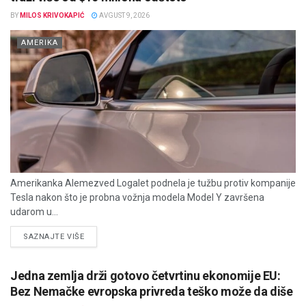
BY
MILOS KRIVOKAPIĆ
AVGUST 9, 2026
AMERIKA
Amerikanka Alemezved Logalet podnela je tužbu protiv kompanije
Tesla nakon što je probna vožnja modela Model Y završena
udarom u...
DETAILS
SAZNAJTE VIŠE
Jedna zemlja drži gotovo četvrtinu ekonomije EU:
Bez Nemačke evropska privreda teško može da diše