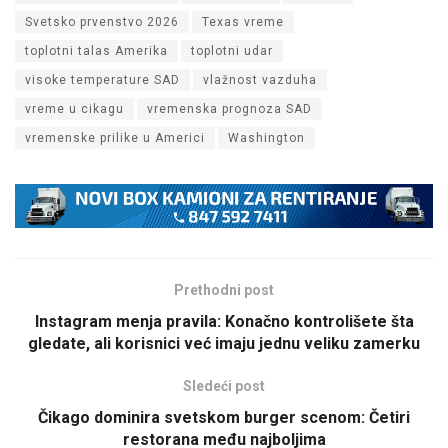
Svetsko prvenstvo 2026
Texas vreme
toplotni talas Amerika
toplotni udar
visoke temperature SAD
vlažnost vazduha
vreme u cikagu
vremenska prognoza SAD
vremenske prilike u Americi
Washington
Prethodni post
Instagram menja pravila: Konačno kontrolišete šta
gledate, ali korisnici već imaju jednu veliku zamerku
Sledeći post
Čikago dominira svetskom burger scenom: Četiri
restorana među najboljima