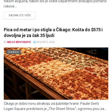
tokom avgusta, nakon što je State Department značajno pomerio
rokove...
DETAILS
SAZNAJTE VIŠE
Pica od metar i po stigla u Čikago: Košta do $575 i
dovoljna je za čak 35 ljudi
BY
MILOS KRIVOKAPIĆ
AVGUST 9, 2026
CIKAGO
Čikago je dobio novu atrakciju za ljubitelje hrane: Paulie Gee’s
Logan Square predstavio je „The Sheet Show“, ogromnu picu za...