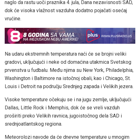
naglo da rastu uoči praznika 4. jula, Dana nezavisnosti SAD,
dok će visoka vlažnost vazduha dodatno pojačati osećaj
vrućine.
Na udaru ekstremnih temperatura naći će se brojni veliki
gradovi, uključujući i neke od domaćina utakmica Svetskog
prvenstva u fudbalu. Među njima su New York, Philadelphia,
Washington i Baltimore na istočnoj obali, kao i Chicago, St.
Louis i Detroit na području Srednjeg zapada i Velikih jezera.
Visoke temperature očekuju se i na jugu zemlje, uključujući
Dallas, Little Rock i Memphis, dok će se vreli vazduh
proširiti preko Velikih ravnica, jugoistočnog dela SAD i
srednjoatlantskog regiona.
Meteorolozi navode da će dnevne temperature u mnogim