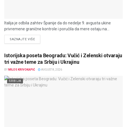
Italija je odbila zahtev Španije da do nedelje 9. avgusta ukine
privremene granične kontrole i poručila da mere ostaju na...
DETAILS
SAZNAJTE VIŠE
Istorijska poseta Beogradu: Vučić i Zelenski otvaraju
tri važne teme za Srbiju i Ukrajinu
BY
MILOS KRIVOKAPIĆ
AVGUST 8, 2026
SRBIJA