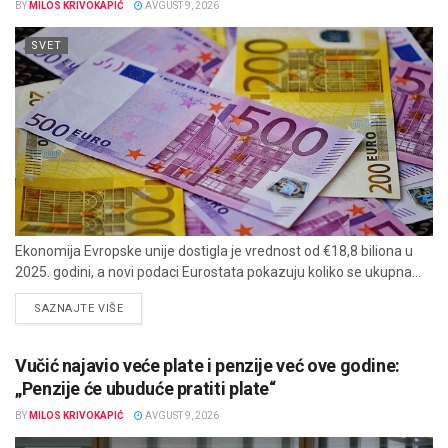
BY
MILOS KRIVOKAPIĆ
AVGUST 9, 2026
SVET
Ekonomija Evropske unije dostigla je vrednost od €18,8 biliona u
2025. godini, a novi podaci Eurostata pokazuju koliko se ukupna...
DETAILS
SAZNAJTE VIŠE
Vučić najavio veće plate i penzije već ove godine:
„Penzije će ubuduće pratiti plate“
BY
MILOS KRIVOKAPIĆ
AVGUST 9, 2026