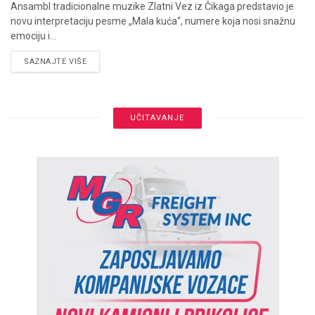
Ansambl tradicionalne muzike Zlatni Vez iz Čikaga predstavio je
novu interpretaciju pesme „Mala kuća“, numere koja nosi snažnu
emociju i...
DETAILS
SAZNAJTE VIŠE
UČITAVANJE