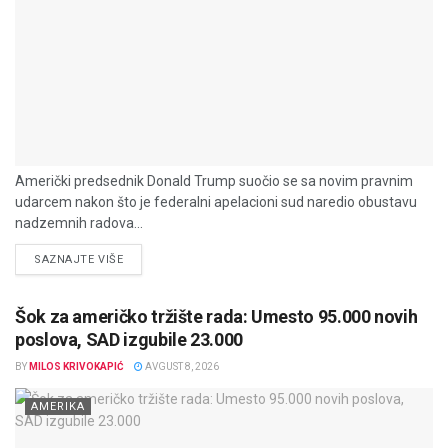
Američki predsednik Donald Trump suočio se sa novim pravnim
udarcem nakon što je federalni apelacioni sud naredio obustavu
nadzemnih radova...
DETAILS
SAZNAJTE VIŠE
Šok za američko tržište rada: Umesto 95.000 novih
poslova, SAD izgubile 23.000
BY
MILOS KRIVOKAPIĆ
AVGUST 8, 2026
AMERIKA