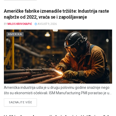
Američke fabrike iznenadile tržište: Industrija raste
najbrže od 2022, vraća se i zapošljavanje
BY
MILOS KRIVOKAPIĆ
AVGUST 9, 2026
AMERIKA
Američka industrija ušla je u drugu polovinu godine snažnije nego
što su ekonomisti očekivali. ISM Manufacturing PMI porastao je u...
DETAILS
SAZNAJTE VIŠE