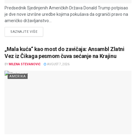
Predsednik Sjedinjenih Američkih Država Donald Trump potpisao
je dve nove izvršne uredbe kojima pokušava da ograniči pravo na
američko državljanstvo...
DETAILS
SAZNAJTE VIŠE
„Mala kuća“ kao most do zavičaja: Ansambl Zlatni
Vez iz Čikaga pesmom čuva sećanje na Krajinu
BY
MILENA STEVANOVIĆ
AVGUST 7, 2026
AMERIKA