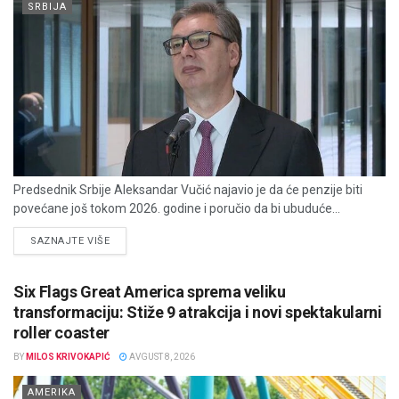
SRBIJA
Predsednik Srbije Aleksandar Vučić najavio je da će penzije biti
povećane još tokom 2026. godine i poručio da bi ubuduće...
DETAILS
SAZNAJTE VIŠE
Six Flags Great America sprema veliku
transformaciju: Stiže 9 atrakcija i novi spektakularni
roller coaster
BY
MILOS KRIVOKAPIĆ
AVGUST 8, 2026
AMERIKA