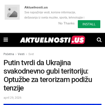
Aktuelnosti.us
Sve najvažnije vesti, korisne informacije,
dešavanja iz sveta muzike, sporta, tehnologije i
još mnogo toga zanimljivog.
No Thanks
INSTALL
Početna
Vesti
Svet
Putin tvrdi da Ukrajina
svakodnevno gubi teritoriju:
Optužbe za terorizam podižu
tenzije
april 29, 2026