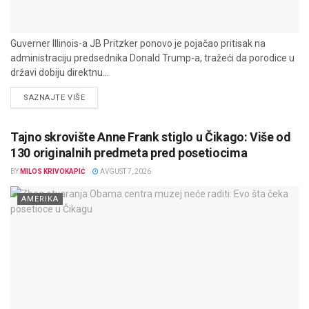
Guverner Illinois-a JB Pritzker ponovo je pojačao pritisak na
administraciju predsednika Donald Trump-a, tražeći da porodice u
državi dobiju direktnu...
DETAILS
SAZNAJTE VIŠE
Tajno skrovište Anne Frank stiglo u Čikago: Više od
130 originalnih predmeta pred posetiocima
BY
MILOS KRIVOKAPIĆ
AVGUST 7, 2026
AMERIKA