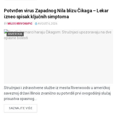
Potvrđen virus Zapadnog Nila blizu Čikaga – Lekar
izneo spisak ključnih simptoma
BY
MILOS KRIVOKAPIĆ
AVGUST 6, 2026
AMERIKA
Stručnjaci i zdravstvene službe iz mesta Riverwoods u američkoj
saveznoj državi Illinois zvanično su potvrdili prvi ovogodišnji slučaj
prisustva opasnog...
DETAILS
SAZNAJTE VIŠE