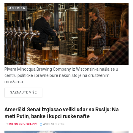
AMERIKA
Pivara Minocqua Brewing Company iz Wisconsin-a našla se u
centru političke i pravne bure nakon što je na društvenim
mrežama...
DETAILS
SAZNAJTE VIŠE
Američki Senat izglasao veliki udar na Rusiju: Na
meti Putin, banke i kupci ruske nafte
BY
MILOS KRIVOKAPIĆ
AVGUST 8, 2026