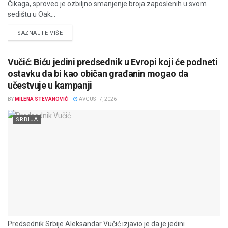
Čikaga, sproveo je ozbiljno smanjenje broja zaposlenih u svom
sedištu u Oak...
DETAILS
SAZNAJTE VIŠE
Vučić: Biću jedini predsednik u Evropi koji će podneti
ostavku da bi kao običan građanin mogao da
učestvuje u kampanji
BY
MILENA STEVANOVIĆ
AVGUST 7, 2026
SRBIJA
Predsednik Srbije Aleksandar Vučić izjavio je da je jedini