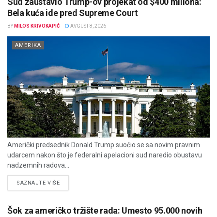
Sud zaustavio Trump-ov projekat od $400 miliona:
Bela kuća ide pred Supreme Court
BY
MILOS KRIVOKAPIĆ
AVGUST 8, 2026
AMERIKA
Američki predsednik Donald Trump suočio se sa novim pravnim
udarcem nakon što je federalni apelacioni sud naredio obustavu
nadzemnih radova...
DETAILS
SAZNAJTE VIŠE
Šok za američko tržište rada: Umesto 95.000 novih