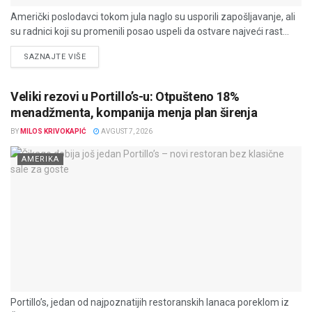
Američki poslodavci tokom jula naglo su usporili zapošljavanje, ali
su radnici koji su promenili posao uspeli da ostvare najveći rast...
DETAILS
SAZNAJTE VIŠE
Veliki rezovi u Portillo’s-u: Otpušteno 18%
menadžmenta, kompanija menja plan širenja
BY
MILOS KRIVOKAPIĆ
AVGUST 7, 2026
AMERIKA
Portillo’s, jedan od najpoznatijih restoranskih lanaca poreklom iz