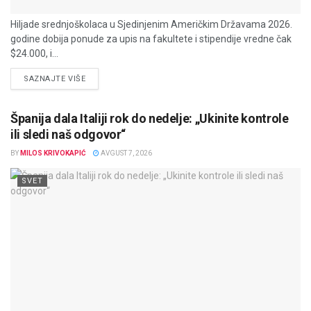
Hiljade srednjoškolaca u Sjedinjenim Američkim Državama 2026.
godine dobija ponude za upis na fakultete i stipendije vredne čak
$24.000, i...
DETAILS
SAZNAJTE VIŠE
Španija dala Italiji rok do nedelje: „Ukinite kontrole
ili sledi naš odgovor“
BY
MILOS KRIVOKAPIĆ
AVGUST 7, 2026
SVET