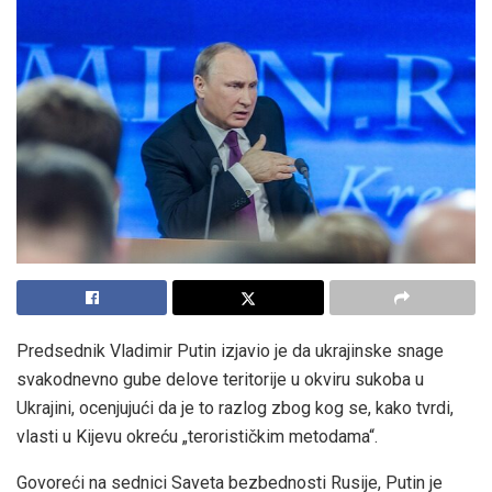
Predsednik Vladimir Putin izjavio je da ukrajinske snage
svakodnevno gube delove teritorije u okviru sukoba u
Ukrajini, ocenjujući da je to razlog zbog kog se, kako tvrdi,
vlasti u Kijevu okreću „terorističkim metodama“.
Govoreći na sednici Saveta bezbednosti Rusije, Putin je