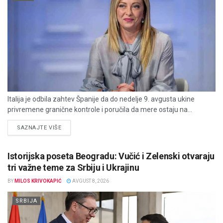
Italija je odbila zahtev Španije da do nedelje 9. avgusta ukine
privremene granične kontrole i poručila da mere ostaju na...
DETAILS
SAZNAJTE VIŠE
Istorijska poseta Beogradu: Vučić i Zelenski otvaraju
tri važne teme za Srbiju i Ukrajinu
BY
MILOS KRIVOKAPIĆ
AVGUST 8, 2026
SRBIJA