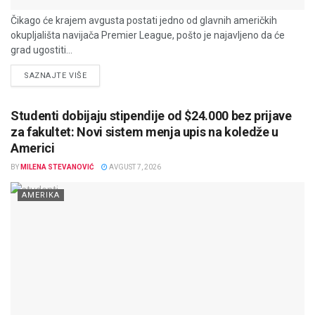
Čikago će krajem avgusta postati jedno od glavnih američkih
okupljališta navijača Premier League, pošto je najavljeno da će
grad ugostiti...
DETAILS
SAZNAJTE VIŠE
Studenti dobijaju stipendije od $24.000 bez prijave
za fakultet: Novi sistem menja upis na koledže u
Americi
BY
MILENA STEVANOVIĆ
AVGUST 7, 2026
AMERIKA