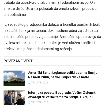
trebalo da učestvuje u izborima na federalnom nivou. On
smatra da će Ukrajina pokušati da ometa izborni proces u
tim oblastima.
Izjave ruskog predsednika dolaze u trenutku pojačanih borbi
i rastućih tenzija na terenu, dok međunarodna zajednica sa
zabrinutošću prati razvoj situacije. Analitičari upozoravaju da
ovakva retorika dodatno komplikuje već složen konflikt i
otežava mogućnost diplomatskog rešenja.
POVEZANE VESTI
Američki Senat izglasao veliki udar na Rusiju:
Na meti Putin, banke i kupci ruske nafte
AVGUST 8, 2026
Istorijska poseta Beogradu: Vučić i Zelenski
otvaraju tri važne teme za Srbiju i Ukrajinu
AVGUST 8, 2026