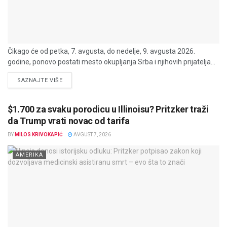
Čikago će od petka, 7. avgusta, do nedelje, 9. avgusta 2026.
godine, ponovo postati mesto okupljanja Srba i njihovih prijatelja...
DETAILS
SAZNAJTE VIŠE
$1.700 za svaku porodicu u Illinoisu? Pritzker traži
da Trump vrati novac od tarifa
BY
MILOS KRIVOKAPIĆ
AVGUST 7, 2026
AMERIKA