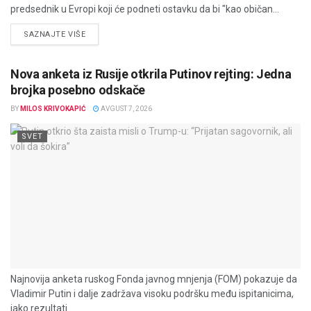
predsednik u Evropi koji će podneti ostavku da bi "kao običan...
DETAILS
SAZNAJTE VIŠE
Nova anketa iz Rusije otkrila Putinov rejting: Jedna
brojka posebno odskače
BY
MILOS KRIVOKAPIĆ
AVGUST 7, 2026
SVET
Najnovija anketa ruskog Fonda javnog mnjenja (FOM) pokazuje da
Vladimir Putin i dalje zadržava visoku podršku među ispitanicima,
iako rezultati...