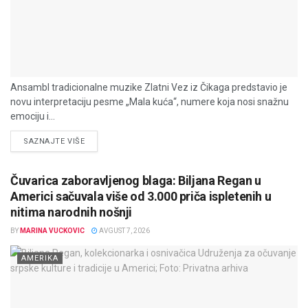
Ansambl tradicionalne muzike Zlatni Vez iz Čikaga predstavio je
novu interpretaciju pesme „Mala kuća“, numere koja nosi snažnu
emociju i...
DETAILS
SAZNAJTE VIŠE
Čuvarica zaboravljenog blaga: Biljana Regan u
Americi sačuvala više od 3.000 priča ispletenih u
nitima narodnih nošnji
BY
MARINA VUCKOVIC
AVGUST 7, 2026
AMERIKA