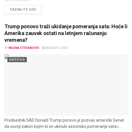
DETAILS
SAZNAJTE VIŠE
Trump ponovo traži ukidanje pomeranja sata: Hoće li
Amerika zauvek ostati na letnjem računanju
vremena?
BY
MILENA STEVANOVIĆ
AVGUST 6, 2026
AMERIKA
Predsednik SAD Donald Trump ponovo je pozvao američki Senat
da usvoji zakon kojim bi se ukinulo sezonsko pomeranje sata i...