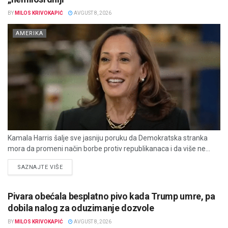
BY
MILOS KRIVOKAPIĆ
AVGUST 8, 2026
AMERIKA
Kamala Harris šalje sve jasniju poruku da Demokratska stranka
mora da promeni način borbe protiv republikanaca i da više ne...
DETAILS
SAZNAJTE VIŠE
Pivara obećala besplatno pivo kada Trump umre, pa
dobila nalog za oduzimanje dozvole
BY
MILOS KRIVOKAPIĆ
AVGUST 8, 2026