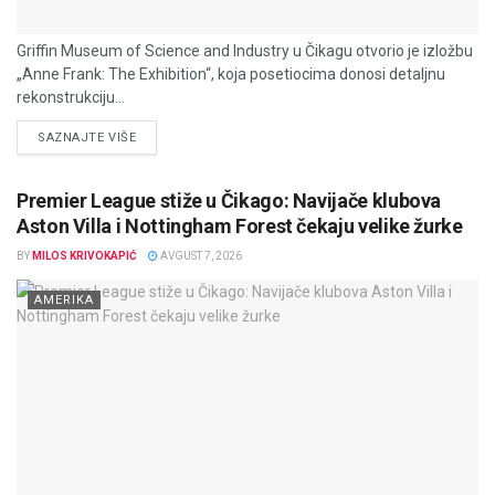
Griffin Museum of Science and Industry u Čikagu otvorio je izložbu
„Anne Frank: The Exhibition“, koja posetiocima donosi detaljnu
rekonstrukciju...
DETAILS
SAZNAJTE VIŠE
Premier League stiže u Čikago: Navijače klubova
Aston Villa i Nottingham Forest čekaju velike žurke
BY
MILOS KRIVOKAPIĆ
AVGUST 7, 2026
AMERIKA