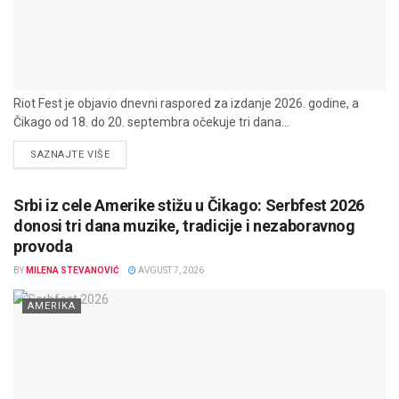
Riot Fest je objavio dnevni raspored za izdanje 2026. godine, a
Čikago od 18. do 20. septembra očekuje tri dana...
DETAILS
SAZNAJTE VIŠE
Srbi iz cele Amerike stižu u Čikago: Serbfest 2026
donosi tri dana muzike, tradicije i nezaboravnog
provoda
BY
MILENA STEVANOVIĆ
AVGUST 7, 2026
AMERIKA