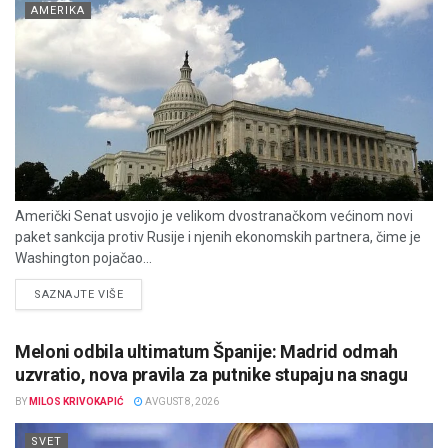
AMERIKA
Američki Senat usvojio je velikom dvostranačkom većinom novi
paket sankcija protiv Rusije i njenih ekonomskih partnera, čime je
Washington pojačao...
DETAILS
SAZNAJTE VIŠE
Meloni odbila ultimatum Španije: Madrid odmah
uzvratio, nova pravila za putnike stupaju na snagu
BY
MILOS KRIVOKAPIĆ
AVGUST 8, 2026
SVET