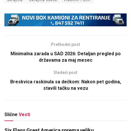
ukrajina
Ukrajina sukob
Vladimir Putin
Prethodni post
Minimalna zarada u SAD 2026: Detaljan pregled po
državama za maj mesec
Sledeći post
Breskvica raskinula sa dečkom: Nakon pet godina,
stavili tačku na vezu
Slične
Vesti
Six Flags Great America sprema veliku