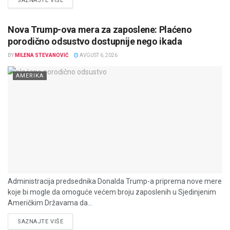
SAZNAJTE VIŠE
Nova Trump-ova mera za zaposlene: Plaćeno
porodično odsustvo dostupnije nego ikada
BY
MILENA STEVANOVIĆ
AVGUST 6, 2026
AMERIKA
Administracija predsednika Donalda Trump-a priprema nove mere
koje bi mogle da omoguće većem broju zaposlenih u Sjedinjenim
Američkim Državama da...
DETAILS
SAZNAJTE VIŠE