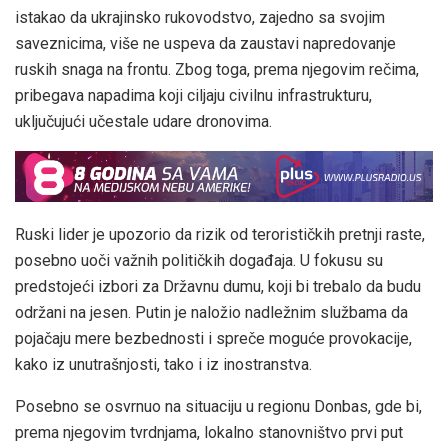
istakao da ukrajinsko rukovodstvo, zajedno sa svojim
saveznicima, više ne uspeva da zaustavi napredovanje
ruskih snaga na frontu. Zbog toga, prema njegovim rečima,
pribegava napadima koji ciljaju civilnu infrastrukturu,
uključujući učestale udare dronovima.
Ruski lider je upozorio da rizik od terorističkih pretnji raste,
posebno uoči važnih političkih događaja. U fokusu su
predstojeći izbori za Državnu dumu, koji bi trebalo da budu
održani na jesen. Putin je naložio nadležnim službama da
pojačaju mere bezbednosti i spreče moguće provokacije,
kako iz unutrašnjosti, tako i iz inostranstva.
Posebno se osvrnuo na situaciju u regionu Donbas, gde bi,
prema njegovim tvrdnjama, lokalno stanovništvo prvi put