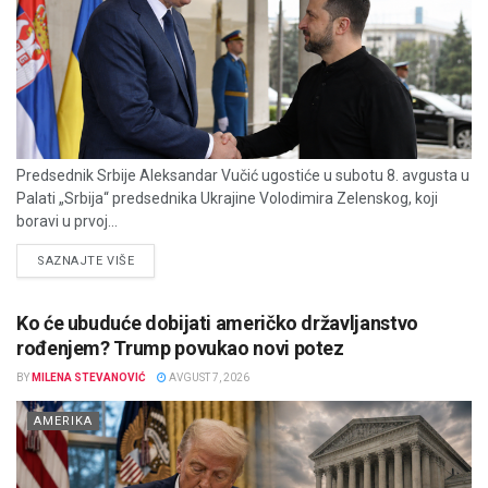
Predsednik Srbije Aleksandar Vučić ugostiće u subotu 8. avgusta u
Palati „Srbija“ predsednika Ukrajine Volodimira Zelenskog, koji
boravi u prvoj...
DETAILS
SAZNAJTE VIŠE
Ko će ubuduće dobijati američko državljanstvo
rođenjem? Trump povukao novi potez
BY
MILENA STEVANOVIĆ
AVGUST 7, 2026
AMERIKA