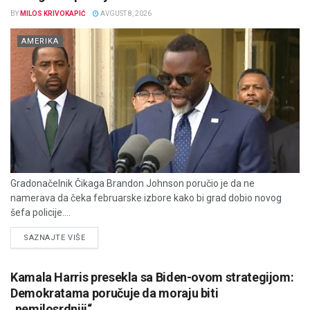
BY
MILOS KRIVOKAPIĆ
AVGUST 8, 2026
AMERIKA
Gradonačelnik Čikaga Brandon Johnson poručio je da ne
namerava da čeka februarske izbore kako bi grad dobio novog
šefa policije....
DETAILS
SAZNAJTE VIŠE
Kamala Harris presekla sa Biden-ovom strategijom:
Demokratama poručuje da moraju biti
„nemilosrdniji“