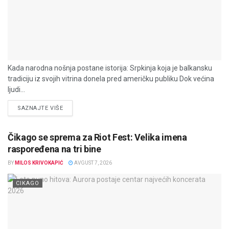
Kada narodna nošnja postane istorija: Srpkinja koja je balkansku
tradiciju iz svojih vitrina donela pred američku publiku Dok većina
ljudi...
DETAILS
SAZNAJTE VIŠE
Čikago se sprema za Riot Fest: Velika imena
raspoređena na tri bine
BY
MILOS KRIVOKAPIĆ
AVGUST 7, 2026
CIKAGO