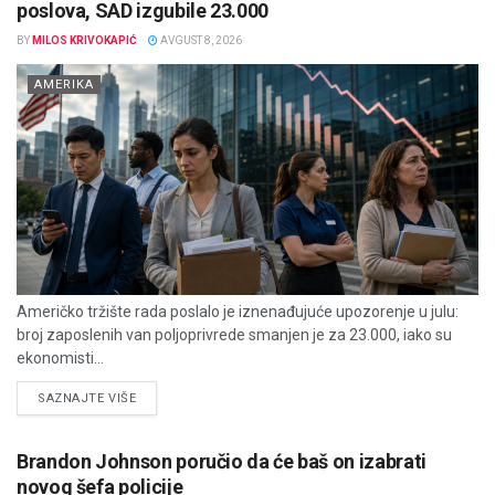
poslova, SAD izgubile 23.000
BY
MILOS KRIVOKAPIĆ
AVGUST 8, 2026
AMERIKA
Američko tržište rada poslalo je iznenađujuće upozorenje u julu:
broj zaposlenih van poljoprivrede smanjen je za 23.000, iako su
ekonomisti...
DETAILS
SAZNAJTE VIŠE
Brandon Johnson poručio da će baš on izabrati
novog šefa policije