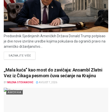
Predsednik Sjedinjenih Američkih Država Donald Trump potpisao
je dve nove izvršne uredbe kojima pokušava da ograniči pravo na
američko državljanstvo...
DETAILS
SAZNAJTE VIŠE
„Mala kuća“ kao most do zavičaja: Ansambl Zlatni
Vez iz Čikaga pesmom čuva sećanje na Krajinu
BY
MILENA STEVANOVIĆ
AVGUST 7, 2026
AMERIKA