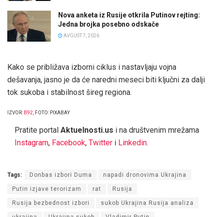
Nova anketa iz Rusije otkrila Putinov rejting:
Jedna brojka posebno odskače
AVGUST 7, 2026
Kako se približava izborni ciklus i nastavljaju vojna
dešavanja, jasno je da će naredni meseci biti ključni za dalji
tok sukoba i stabilnost šireg regiona.
IZVOR:
B92
, FOTO: PIXABAY
Pratite portal
Aktuelnosti.us
i na društvenim mrežama
Instagram
,
Facebook
,
Twitter
i
Linkedin
.
Tags:
Donbas izbori Duma
napadi dronovima Ukrajina
Putin izjave terorizam
rat
Rusija
Rusija bezbednost izbori
sukob Ukrajina Rusija analiza