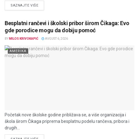
DETAILS
SAZNAJTE VIŠE
Besplatni rančevi i školski pribor širom Čikaga: Evo
gde porodice mogu da dobiju pomoć
BY
MILOS KRIVOKAPIĆ
AVGUST 6, 2026
AMERIKA
Početak nove školske godine približava se, a više organizacija i
škola širom Čikaga priprema besplatnu podelu rančeva, pribora i
drugih...
DETAILS