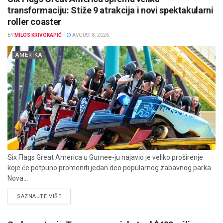
transformaciju: Stiže 9 atrakcija i novi spektakularni
roller coaster
BY
MILOS KRIVOKAPIĆ
AVGUST 8, 2026
AMERIKA
Six Flags Great America u Gurnee-ju najavio je veliko proširenje
koje će potpuno promeniti jedan deo popularnog zabavnog parka.
Nova...
DETAILS
SAZNAJTE VIŠE