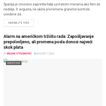
Španija je otvoreno zapretila Italiji uzvratnim merama ako Rim do
nedelje, 9. avgusta, ne ukine privremene granične kontrole
uvedene za...
DETAILS
SAZNAJTE VIŠE
Alarm na američkom tržištu rada: Zapošljavanje
prepolovljeno, ali promena posla donosi najveći
skok plata
BY
MILENA STEVANOVIĆ
AVGUST 7, 2026
AMERIKA