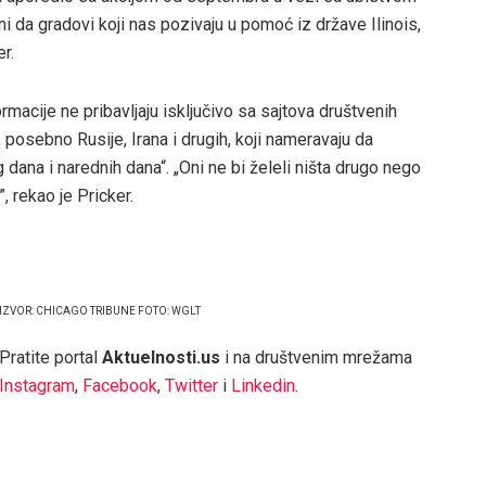
i da gradovi koji nas pozivaju u pomoć iz države Ilinois,
r.
macije ne pribavljaju isključivo sa sajtova društvenih
, posebno Rusije, Irana i drugih, koji nameravaju da
ana i narednih dana“. „Oni ne bi želeli ništa drugo nego
, rekao je Pricker.
IZVOR: CHICAGO TRIBUNE FOTO: WGLT
Pratite portal
Aktuelnosti.us
i na društvenim mrežama
Instagram
,
Facebook
,
Twitter
i
Linkedin
.