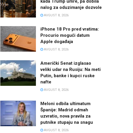
kada Trump umre, pa dobila
nalog za oduzimanje dozvole
AVGUST 8, 2026
iPhone 18 Pro pred vratima:
Procurio mogući datum
Apple događaja
AVGUST 8, 2026
Američki Senat izglasao
veliki udar na Rusiju: Na meti
Putin, banke i kupci ruske
nafte
AVGUST 8, 2026
Meloni odbila ultimatum
Španije: Madrid odmah
uzvratio, nova pravila za
putnike stupaju na snagu
AVGUST 8, 2026