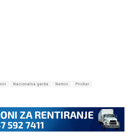
iri
Nacionalna garda
Nemiri
Pricker