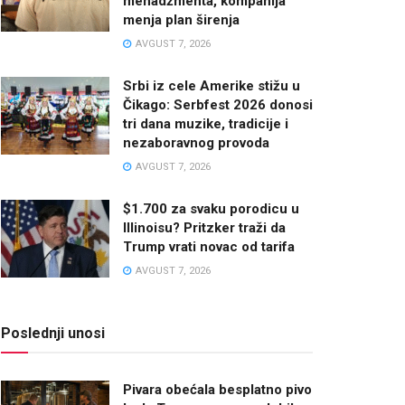
menadžmenta, kompanija
menja plan širenja
AVGUST 7, 2026
Srbi iz cele Amerike stižu u
Čikago: Serbfest 2026 donosi
tri dana muzike, tradicije i
nezaboravnog provoda
AVGUST 7, 2026
$1.700 za svaku porodicu u
Illinoisu? Pritzker traži da
Trump vrati novac od tarifa
AVGUST 7, 2026
Poslednji unosi
Pivara obećala besplatno pivo