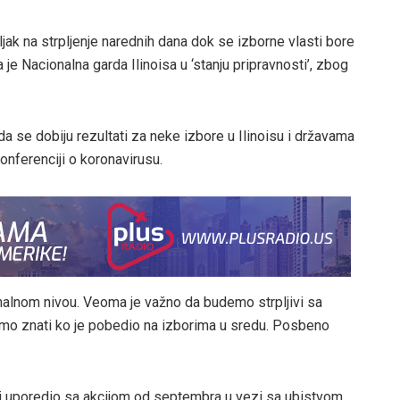
ljak na strpljenje narednih dana dok se izborne vlasti bore
 je Nacionalna garda Ilinoisa u ‘stanju pripravnosti’, zbog
 da se dobiju rezultati za neke izbore u Ilinoisu i državama
onferenciji o koronavirusu.
onalnom nivou. Veoma je važno da budemo strpljivi sa
mo znati ko je pobedio na izborima u sredu. Posbeno
sti uporedio sa akcijom od septembra u vezi sa ubistvom