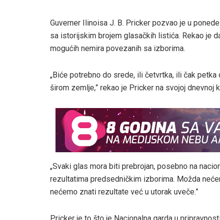
Guverner Ilinoisa J. B. Pricker pozvao je u ponede
sa istorijskim brojem glasačkih listića. Rekao je da
mogućih nemira povezanih sa izborima.
„Biće potrebno do srede, ili četvrtka, ili čak petka
širom zemlje,” rekao je Pricker na svojoj dnevnoj k
„Svaki glas mora biti prebrojan, posebno na naci
rezultatima predsedničkim izborima. Možda neće
nećemo znati rezultate već u utorak uveče.”
Pricker je to što je Nacionalna garda u pripravno