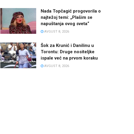
Nada Topčagić progovorila o
najtežoj temi: „Plašim se
napuštanja ovog sveta“
AVGUST 8, 2026
Šok za Krunić i Danilinu u
Torontu: Druge nositeljke
ispale već na prvom koraku
AVGUST 8, 2026