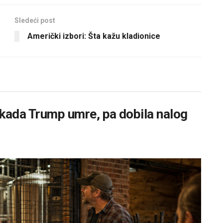
Sledeći post
Američki izbori: Šta kažu kladionice
 kada Trump umre, pa dobila nalog