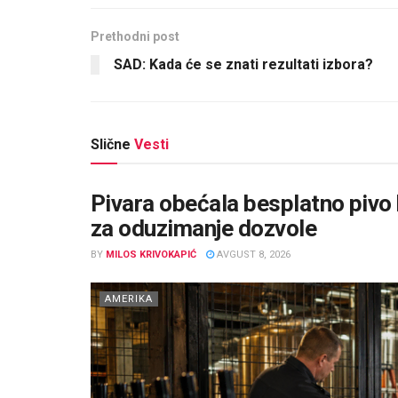
Prethodni post
SAD: Kada će se znati rezultati izbora?
Slične
Vesti
Pivara obećala besplatno pivo
za oduzimanje dozvole
BY
MILOS KRIVOKAPIĆ
AVGUST 8, 2026
AMERIKA