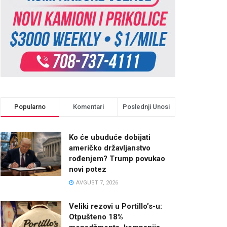
Popularno
Komentari
Poslednji Unosi
Ko će ubuduće dobijati
američko državljanstvo
rođenjem? Trump povukao
novi potez
AVGUST 7, 2026
Veliki rezovi u Portillo’s-u:
Otpušteno 18%