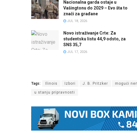
Nacionalna garda ostaje u
Vašingtonu do 2029 – Evo šta to
znači za građane
JUL 18, 2026
Novo istraživanje Crte: Za
studentsku listu 44,9 odsto, za
SNS 35,7
JUL 17, 2026
Tags:
Ilinois
Izbori
J. B. Pritzker
mogući nem
u stanju pripravnosti