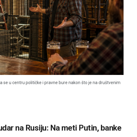
se u centru političke i pravne bure nakon što je na društvenim
udar na Rusiju: Na meti Putin, banke