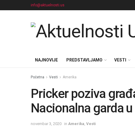
info@aktuelnosti.us
NAJNOVIJE
PREDSTAVLJAMO
VESTI
Početna
Vesti
Amerika
Pricker poziva građa
Nacionalna garda u 
novembar 3, 2020
in
Amerika
,
Vesti