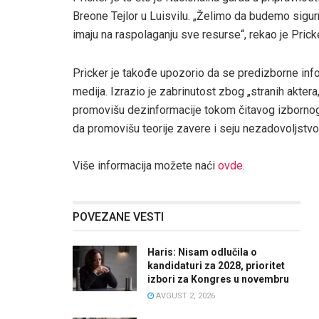
Breone Tejlor u Luisvilu. „Želimo da budemo sigurn
imaju na raspolaganju sve resurse“, rekao je Pricke
Pricker je takođe upozorio da se predizborne infor
medija. Izrazio je zabrinutost zbog „stranih aktera
promovišu dezinformacije tokom čitavog izbornog d
da promovišu teorije zavere i seju nezadovoljstvo”
Više informacija možete naći
ovde
.
POVEZANE VESTI
Haris: Nisam odlučila o
kandidaturi za 2028, prioritet
izbori za Kongres u novembru
AVGUST 2, 2026