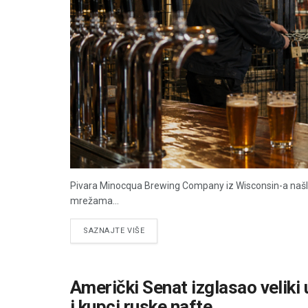
Pivara Minocqua Brewing Company iz Wisconsin-a našla 
mrežama...
DETAILS
SAZNAJTE VIŠE
Američki Senat izglasao veliki 
i kupci ruske nafte