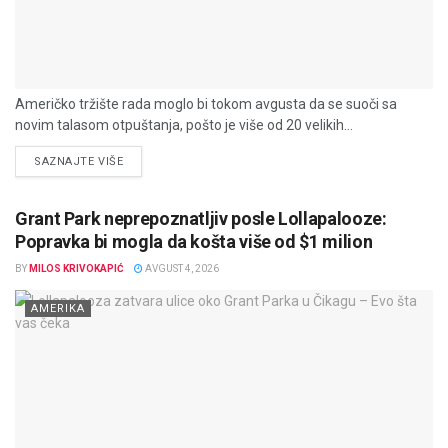
Američko tržište rada moglo bi tokom avgusta da se suoči sa
novim talasom otpuštanja, pošto je više od 20 velikih...
DETAILS
SAZNAJTE VIŠE
Grant Park neprepoznatljiv posle Lollapalooze:
Popravka bi mogla da košta više od $1 milion
BY
MILOS KRIVOKAPIĆ
AVGUST 4, 2026
AMERIKA