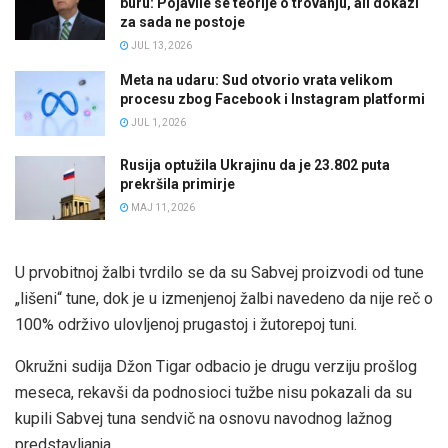
buru: Pojavile se teorije o trovanju, ali dokazi
za sada ne postoje
JUL 13, 2026
Meta na udaru: Sud otvorio vrata velikom
procesu zbog Facebook i Instagram platformi
JUL 1, 2026
Rusija optužila Ukrajinu da je 23.802 puta
prekršila primirje
MAJ 11, 2026
U prvobitnoj žalbi tvrdilo se da su Sabvej proizvodi od tune
„lišeni“ tune, dok je u izmenjenoj žalbi navedeno da nije reč o
100% održivo ulovljenoj prugastoj i žutorepoj tuni.
Okružni sudija Džon Tigar odbacio je drugu verziju prošlog
meseca, rekavši da podnosioci tužbe nisu pokazali da su
kupili Sabvej tuna sendvič na osnovu navodnog lažnog
predstavljanja.