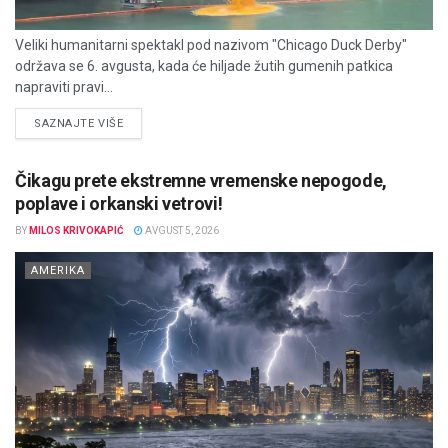
Veliki humanitarni spektakl pod nazivom "Chicago Duck Derby"
održava se 6. avgusta, kada će hiljade žutih gumenih patkica
napraviti pravi...
DETAILS
SAZNAJTE VIŠE
Čikagu prete ekstremne vremenske nepogode,
poplave i orkanski vetrovi!
BY
MILOS KRIVOKAPIĆ
AVGUST 5, 2026
AMERIKA