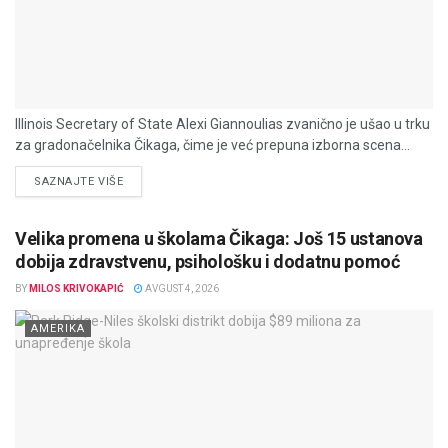
Illinois Secretary of State Alexi Giannoulias zvanično je ušao u trku
za gradonačelnika Čikaga, čime je već prepuna izborna scena...
DETAILS
SAZNAJTE VIŠE
Velika promena u školama Čikaga: Još 15 ustanova
dobija zdravstvenu, psihološku i dodatnu pomoć
BY
MILOS KRIVOKAPIĆ
AVGUST 4, 2026
AMERIKA