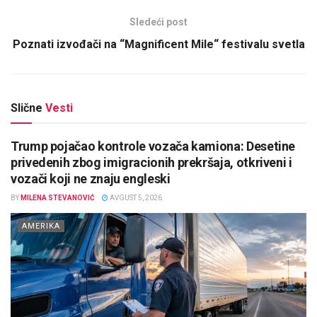
Sledeći post
Poznati izvođači na “Magnificent Mile“ festivalu svetla
Slične
Vesti
Trump pojačao kontrole vozača kamiona: Desetine
privedenih zbog imigracionih prekršaja, otkriveni i
vozači koji ne znaju engleski
BY
MILENA STEVANOVIĆ
AVGUST 5, 2026
AMERIKA