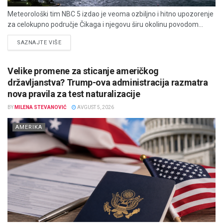
Meteorološki tim NBC 5 izdao je veoma ozbiljno i hitno upozorenje
za celokupno područje Čikaga i njegovu širu okolinu povodom...
DETAILS
SAZNAJTE VIŠE
Velike promene za sticanje američkog
državljanstva? Trump-ova administracija razmatra
nova pravila za test naturalizacije
BY
MILENA STEVANOVIĆ
AVGUST 5, 2026
AMERIKA