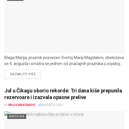
Blaga Marija, praznik posvećen Svetoj Mariji Magdaleni, obeležava
se 4. avgusta i smatra se jednim od značajnih praznika u srpskoj...
DETAILS
SAZNAJTE VIŠE
Jul u Čikagu oborio rekorde: Tri dana kiše prepunila
rezervoare i izazvala opasne prelive
BY
MILOS KRIVOKAPIĆ
AVGUST 4, 2026
AMERIKA