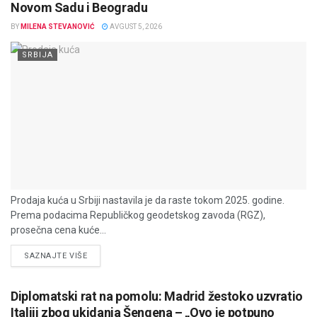
Novom Sadu i Beogradu
BY
MILENA STEVANOVIĆ
AVGUST 5, 2026
SRBIJA
Prodaja kuća u Srbiji nastavila je da raste tokom 2025. godine.
Prema podacima Republičkog geodetskog zavoda (RGZ),
prosečna cena kuće...
DETAILS
SAZNAJTE VIŠE
Diplomatski rat na pomolu: Madrid žestoko uzvratio
Italiji zbog ukidanja Šengena – „Ovo je potpuno