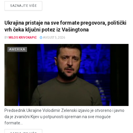
DETAILS
SAZNAJTE VIŠE
Ukrajina pristaje na sve formate pregovora, politički
vrh čeka ključni potez iz Vašingtona
BY
MILOS KRIVOKAPIĆ
AVGUST 5, 2026
AMERIKA
Predsednik Ukrajine Volodimir Zelenski izjavio je otvoreno i javno
da je zvanični Kijev u potpunosti spreman na sve moguće
formate...