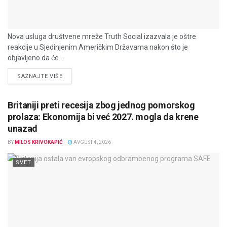
Nova usluga društvene mreže Truth Social izazvala je oštre
reakcije u Sjedinjenim Američkim Državama nakon što je
objavljeno da će...
DETAILS
SAZNAJTE VIŠE
Britaniji preti recesija zbog jednog pomorskog
prolaza: Ekonomija bi već 2027. mogla da krene
unazad
BY
MILOS KRIVOKAPIĆ
AVGUST 4, 2026
SVET