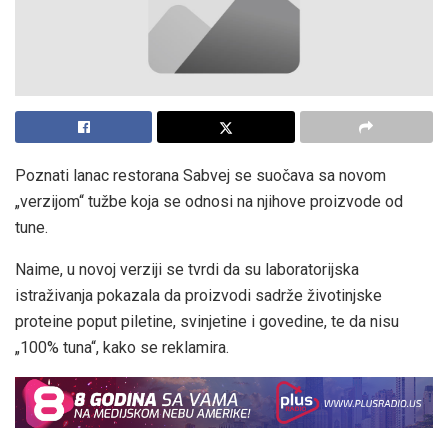
Poznati lanac restorana Sabvej se suočava sa novom
„verzijom“ tužbe koja se odnosi na njihove proizvode od
tune.
Naime, u novoj verziji se tvrdi da su laboratorijska
istraživanja pokazala da proizvodi sadrže životinjske
proteine poput piletine, svinjetine i govedine, te da nisu
„100% tuna“, kako se reklamira.