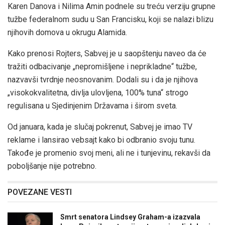
Karen Danova i Nilima Amin podnele su treću verziju grupne
tužbe federalnom sudu u San Francisku, koji se nalazi blizu
njihovih domova u okrugu Alamida.
Kako prenosi Rojters, Sabvej je u saopštenju naveo da će
tražiti odbacivanje „nepromišljene i neprikladne“ tužbe,
nazvavši tvrdnje neosnovanim. Dodali su i da je njihova
„visokokvalitetna, divlja ulovljena, 100% tuna“ strogo
regulisana u Sjedinjenim Državama i širom sveta.
Od januara, kada je slučaj pokrenut, Sabvej je imao TV
reklame i lansirao vebsajt kako bi odbranio svoju tunu.
Takođe je promenio svoj meni, ali ne i tunjevinu, rekavši da
poboljšanje nije potrebno.
POVEZANE VESTI
Smrt senatora Lindsey Graham-a izazvala