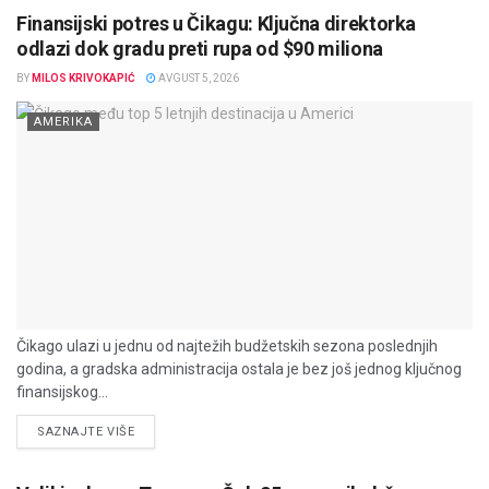
Finansijski potres u Čikagu: Ključna direktorka
odlazi dok gradu preti rupa od $90 miliona
BY
MILOS KRIVOKAPIĆ
AVGUST 5, 2026
AMERIKA
Čikago ulazi u jednu od najtežih budžetskih sezona poslednjih
godina, a gradska administracija ostala je bez još jednog ključnog
finansijskog...
DETAILS
SAZNAJTE VIŠE