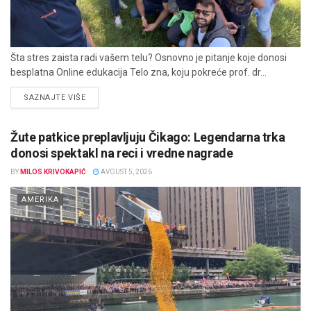
Šta stres zaista radi vašem telu? Osnovno je pitanje koje donosi
besplatna Online edukacija Telo zna, koju pokreće prof. dr...
DETAILS
SAZNAJTE VIŠE
Žute patkice preplavljuju Čikago: Legendarna trka
donosi spektakl na reci i vredne nagrade
BY
MILOS KRIVOKAPIĆ
AVGUST 5, 2026
AMERIKA