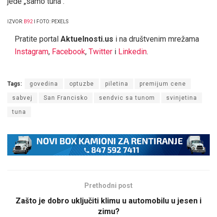
jede „samo tuna“.
IZVOR:
B92
I FOTO: PEXELS
Pratite portal
Aktuelnosti.us
i na društvenim mrežama
Instagram
,
Facebook
,
Twitter
i
Linkedin
.
Tags:
govedina
optuzbe
piletina
premijum cene
sabvej
San Francisko
sendvic sa tunom
svinjetina
tuna
Prethodni post
Zašto je dobro uključiti klimu u automobilu u jesen i
zimu?