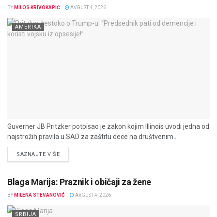
BY
MILOS KRIVOKAPIĆ
AVGUST 4, 2026
AMERIKA
Guverner JB Pritzker potpisao je zakon kojim Illinois uvodi jedna od
najstrožih pravila u SAD za zaštitu dece na društvenim...
DETAILS
SAZNAJTE VIŠE
Blaga Marija: Praznik i običaji za žene
BY
MILENA STEVANOVIĆ
AVGUST 4, 2026
SRBIJA