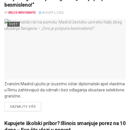
besmisleno!“
BY
MILOS KRIVOKAPIĆ
AVGUST 5, 2026
SVET
Zvanični Madrid uputio je izuzetno oštar diplomatski apel vlastima
u Rimu zahtevajući da odmah i bez odlaganja obustave selektivne
granične...
DETAILS
SAZNAJTE VIŠE
Kupujete školski pribor? Illinois smanjuje porez na 10
dana – Evo šta ulazi u popust