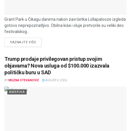
Grant Park u Čikagu danima nakon završetka Lollapalooze izgleda
gotovo neprepoznatljivo. Obilna kiša i oluje pretvorile su veliki deo
festivalskog...
DETAILS
SAZNAJTE VIŠE
Trump prodaje privilegovan pristup svojim
objavama? Nova usluga od $100.000 izazvala
političku buru u SAD
BY
MILENA STEVANOVIĆ
AVGUST 4, 2026
AMERIKA