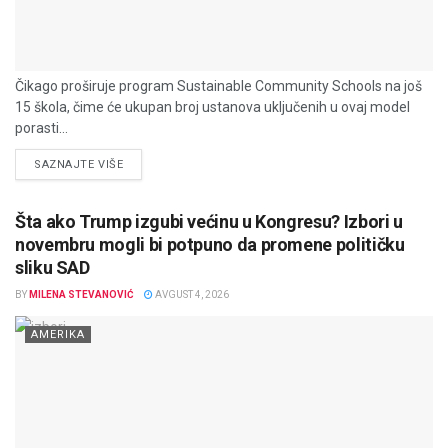
Čikago proširuje program Sustainable Community Schools na još
15 škola, čime će ukupan broj ustanova uključenih u ovaj model
porasti...
DETAILS
SAZNAJTE VIŠE
Šta ako Trump izgubi većinu u Kongresu? Izbori u
novembru mogli bi potpuno da promene političku
sliku SAD
BY
MILENA STEVANOVIĆ
AVGUST 4, 2026
AMERIKA