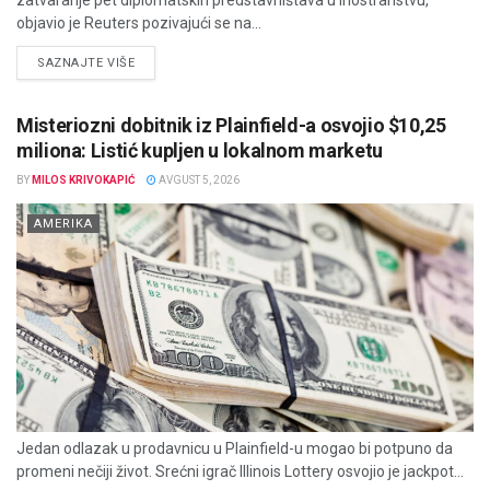
zatvaranje pet diplomatskih predstavništava u inostranstvu,
objavio je Reuters pozivajući se na...
DETAILS
SAZNAJTE VIŠE
Misteriozni dobitnik iz Plainfield-a osvojio $10,25
miliona: Listić kupljen u lokalnom marketu
BY
MILOS KRIVOKAPIĆ
AVGUST 5, 2026
AMERIKA
Jedan odlazak u prodavnicu u Plainfield-u mogao bi potpuno da
promeni nečiji život. Srećni igrač Illinois Lottery osvojio je jackpot...