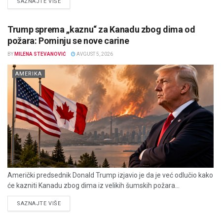
DETAILS
SAZNAJTE VIŠE
Trump sprema „kaznu“ za Kanadu zbog dima od
požara: Pominju se nove carine
BY
MILENA STEVANOVIĆ
AVGUST 5, 2026
AMERIKA
Američki predsednik Donald Trump izjavio je da je već odlučio kako
će kazniti Kanadu zbog dima iz velikih šumskih požara...
DETAILS
SAZNAJTE VIŠE