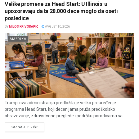
Velike promene za Head Start: U Illinois-u
upozoravaju da bi 28.000 dece moglo da oseti
posledice
BY
MILOS KRIVOKAPIĆ
AVGUST 10, 2026
AMERIKA
Trump-ova administracija predložila je veliko preuređenje
programa Head Start, koji decenijama pruža predškolsko
obrazovanje, zdravstvene preglede i podršku porodicama sa...
DETAILS
SAZNAJTE VIŠE