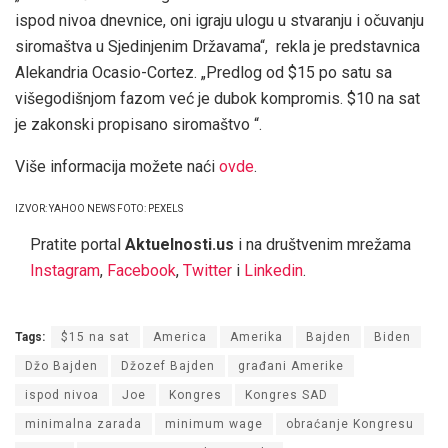
ispod nivoa dnevnice, oni igraju ulogu u stvaranju i očuvanju
siromaštva u Sjedinjenim Državama“, rekla je predstavnica
Alekandria Ocasio-Cortez. „Predlog od $15 po satu sa
višegodišnjom fazom već je dubok kompromis. $10 na sat
je zakonski propisano siromaštvo “.
Više informacija možete naći
ovde
.
IZVOR: YAHOO NEWS FOTO: PEXELS
Pratite portal
Aktuelnosti.us
i na društvenim mrežama
Instagram
,
Facebook
,
Twitter
i
Linkedin
.
Tags:
$15 na sat
America
Amerika
Bajden
Biden
Džo Bajden
Džozef Bajden
građani Amerike
ispod nivoa
Joe
Kongres
Kongres SAD
minimalna zarada
minimum wage
obraćanje Kongresu