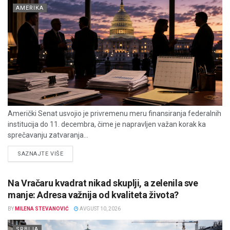
AMERIKA
Američki Senat usvojio je privremenu meru finansiranja federalnih
institucija do 11. decembra, čime je napravljen važan korak ka
sprečavanju zatvaranja...
DETAILS
SAZNAJTE VIŠE
Na Vračaru kvadrat nikad skuplji, a zelenila sve
manje: Adresa važnija od kvaliteta života?
BY
MILENA STEVANOVIĆ
AVGUST 10, 2026
SRBIJA