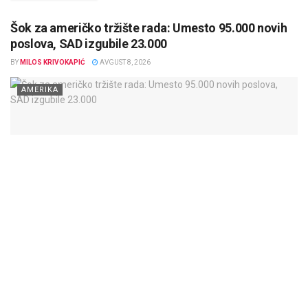
Šok za američko tržište rada: Umesto 95.000 novih
poslova, SAD izgubile 23.000
BY
MILOS KRIVOKAPIĆ
AVGUST 8, 2026
AMERIKA
Američko tržište rada poslalo je iznenađujuće upozorenje u julu:
broj zaposlenih van poljoprivrede smanjen je za 23.000, iako su
ekonomisti...
DETAILS
SAZNAJTE VIŠE