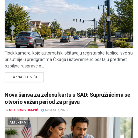
Flock kamere, koje automatski očitavaju registarske tablice, sve su
prisutnije u predgrađima Čikaga i istovremeno postaju predmet
ozbiljne rasprave o...
DETAILS
SAZNAJTE VIŠE
Nova šansa za zelenu kartu u SAD: Supružnicima se
otvorio važan period za prijavu
BY
MILOS KRIVOKAPIĆ
AVGUST 9, 2026
AMERIKA