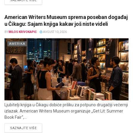
SAZNAJTE VIŠE
American Writers Museum sprema poseban događaj
u Čikagu: Sajam knjiga kakav još niste videli
BY
MILOS KRIVOKAPIĆ
AVGUST 10, 2026
AMERIKA
Ljubitelji knjiga u Čikagu dobiće priliku za potpuno drugačiji večernji
izlazak. American Writers Museum organizuje „Get Lit: Summer
Book Fair“,...
DETAILS
SAZNAJTE VIŠE