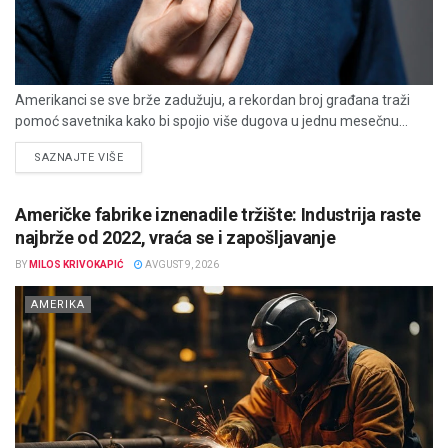
Amerikanci se sve brže zadužuju, a rekordan broj građana traži
pomoć savetnika kako bi spojio više dugova u jednu mesečnu...
DETAILS
SAZNAJTE VIŠE
Američke fabrike iznenadile tržište: Industrija raste
najbrže od 2022, vraća se i zapošljavanje
BY
MILOS KRIVOKAPIĆ
AVGUST 9, 2026
AMERIKA