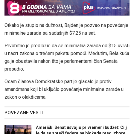
Otkako je stupio na dužnost, Bajden je pozvao na povećanje
minimalne zarade sa sadašnjih $7,25 na sat.
Prvobitno je predložio da se minimalna zarada od $15 uvrsti
u nacrt zakona o trećem paketu pomoći. Međutim, Bela kuća
ga je obustavila nakon što je parlamentarni član Senata
presudio.
Osam članova Demokratske partije glasalo je protiv
amandmana koji bi uključio povećanje minimalne zarade u
zakon o olakšicama.
POVEZANE VESTI
Američki Senat usvojio privremeni budžet: Cilj
je da se spreči federalna blokada pred izbore