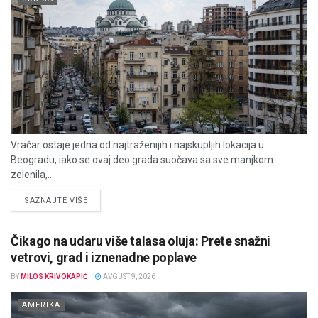
Vračar ostaje jedna od najtraženijih i najskupljih lokacija u
Beogradu, iako se ovaj deo grada suočava sa sve manjkom
zelenila,...
DETAILS
SAZNAJTE VIŠE
Čikago na udaru više talasa oluja: Prete snažni
vetrovi, grad i iznenadne poplave
BY
MILOS KRIVOKAPIĆ
AVGUST 9, 2026
AMERIKA