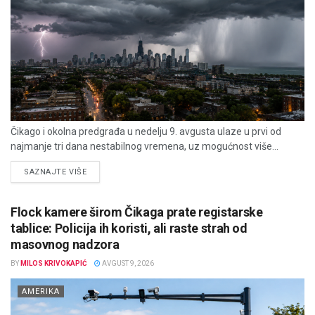
Čikago i okolna predgrađa u nedelju 9. avgusta ulaze u prvi od
najmanje tri dana nestabilnog vremena, uz mogućnost više...
DETAILS
SAZNAJTE VIŠE
Flock kamere širom Čikaga prate registarske
tablice: Policija ih koristi, ali raste strah od
masovnog nadzora
BY
MILOS KRIVOKAPIĆ
AVGUST 9, 2026
AMERIKA