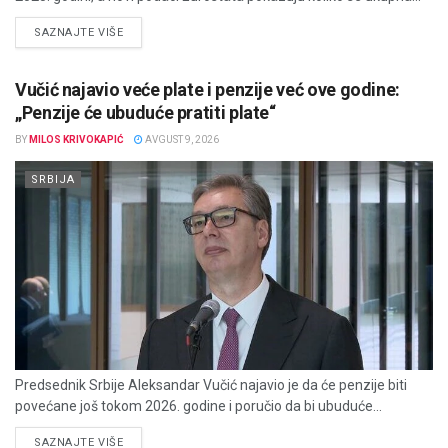
DETAILS
SAZNAJTE VIŠE
Vučić najavio veće plate i penzije već ove godine:
„Penzije će ubuduće pratiti plate“
BY
MILOS KRIVOKAPIĆ
AVGUST 9, 2026
SRBIJA
Predsednik Srbije Aleksandar Vučić najavio je da će penzije biti
povećane još tokom 2026. godine i poručio da bi ubuduće...
DETAILS
SAZNAJTE VIŠE