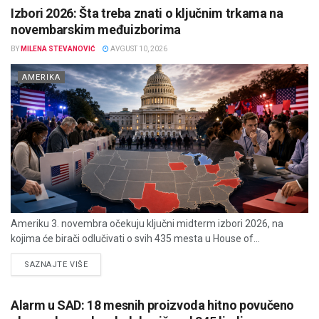
Izbori 2026: Šta treba znati o ključnim trkama na
novembarskim međuizborima
BY
MILENA STEVANOVIĆ
AVGUST 10, 2026
AMERIKA
Ameriku 3. novembra očekuju ključni midterm izbori 2026, na
kojima će birači odlučivati o svih 435 mesta u House of...
DETAILS
SAZNAJTE VIŠE
Alarm u SAD: 18 mesnih proizvoda hitno povučeno