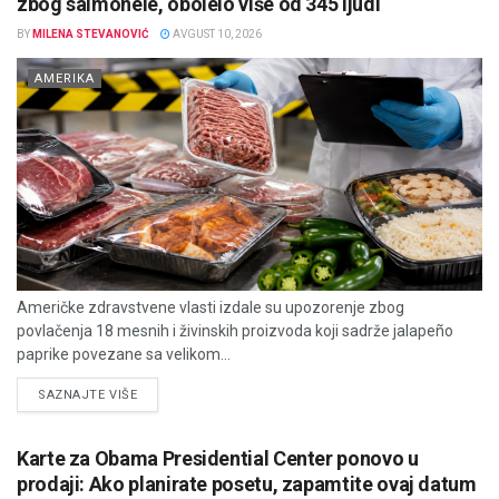
zbog salmonele, obolelo više od 345 ljudi
BY
MILENA STEVANOVIĆ
AVGUST 10, 2026
AMERIKA
Američke zdravstvene vlasti izdale su upozorenje zbog
povlačenja 18 mesnih i živinskih proizvoda koji sadrže jalapeño
paprike povezane sa velikom...
DETAILS
SAZNAJTE VIŠE
Karte za Obama Presidential Center ponovo u
prodaji: Ako planirate posetu, zapamtite ovaj datum