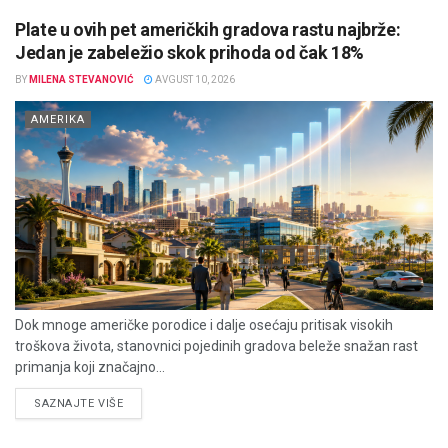
Plate u ovih pet američkih gradova rastu najbrže:
Jedan je zabeležio skok prihoda od čak 18%
BY
MILENA STEVANOVIĆ
AVGUST 10, 2026
AMERIKA
Dok mnoge američke porodice i dalje osećaju pritisak visokih
troškova života, stanovnici pojedinih gradova beleže snažan rast
primanja koji značajno...
DETAILS
SAZNAJTE VIŠE