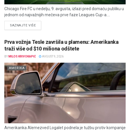
Chicago Fire FC u nedelju, 9. avgusta, izlazi pred domaću publiku u
jednom od najvažnijih mečeva prve faze Leagues Cup-a....
DETAILS
SAZNAJTE VIŠE
Prva vožnja Tesle završila u plamenu: Amerikanka
traži više od $10 miliona odštete
BY
MILOS KRIVOKAPIĆ
AVGUST 9, 2026
AMERIKA
Amerikanka Alemezved Logalet podnela je tužbu protiv kompanije