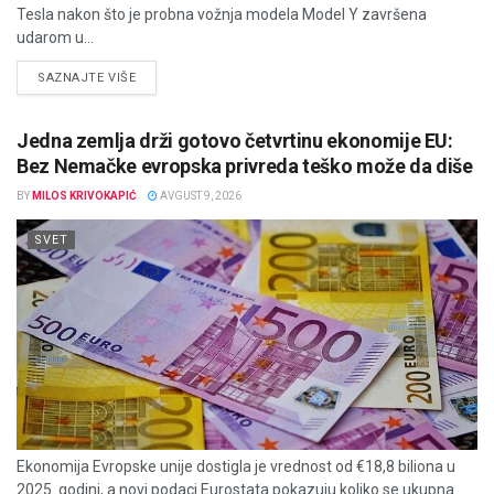
Tesla nakon što je probna vožnja modela Model Y završena
udarom u...
DETAILS
SAZNAJTE VIŠE
Jedna zemlja drži gotovo četvrtinu ekonomije EU:
Bez Nemačke evropska privreda teško može da diše
BY
MILOS KRIVOKAPIĆ
AVGUST 9, 2026
SVET
Ekonomija Evropske unije dostigla je vrednost od €18,8 biliona u
2025. godini, a novi podaci Eurostata pokazuju koliko se ukupna...