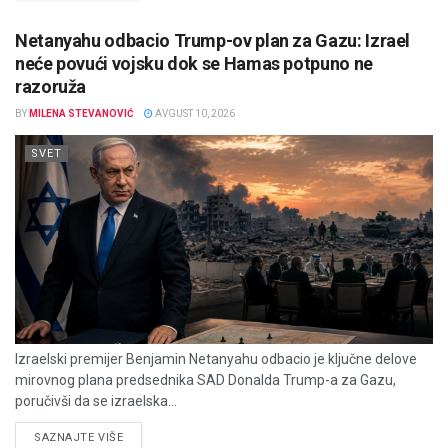
Netanyahu odbacio Trump-ov plan za Gazu: Izrael
neće povući vojsku dok se Hamas potpuno ne
razoruža
BY
MILENA STEVANOVIĆ
AVGUST 10, 2026
SVET
Izraelski premijer Benjamin Netanyahu odbacio je ključne delove
mirovnog plana predsednika SAD Donalda Trump-a za Gazu,
poručivši da se izraelska...
DETAILS
SAZNAJTE VIŠE