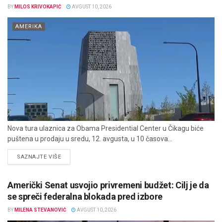
BY
MILOS KRIVOKAPIĆ
AVGUST 10, 2026
AMERIKA
Nova tura ulaznica za Obama Presidential Center u Čikagu biće
puštena u prodaju u sredu, 12. avgusta, u 10 časova...
DETAILS
SAZNAJTE VIŠE
Američki Senat usvojio privremeni budžet: Cilj je da
se spreči federalna blokada pred izbore
BY
MILENA STEVANOVIĆ
AVGUST 10, 2026