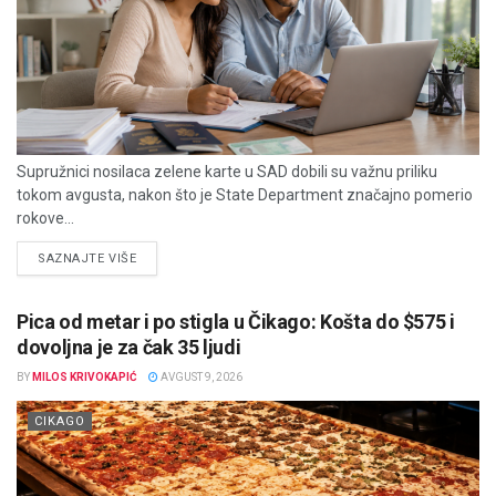
Supružnici nosilaca zelene karte u SAD dobili su važnu priliku
tokom avgusta, nakon što je State Department značajno pomerio
rokove...
DETAILS
SAZNAJTE VIŠE
Pica od metar i po stigla u Čikago: Košta do $575 i
dovoljna je za čak 35 ljudi
BY
MILOS KRIVOKAPIĆ
AVGUST 9, 2026
CIKAGO