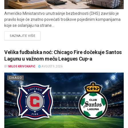
Američko Ministarstvo unutrašnje bezbednosti (DHS) završilo je
pravilo koje će znatno povećati troškove pojedinim kompanijama
koje se oslanjaju na strane...
DETAILS
SAZNAJTE VIŠE
Velika fudbalska noć: Chicago Fire dočekuje Santos
Lagunu u važnom meču Leagues Cup-a
BY
MILOS KRIVOKAPIĆ
AVGUST 9, 2026
CIKAGO