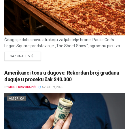
Čikago je dobio novu atrakciju za ljubitelje hrane: Paulie Gee’s
Logan Square predstavio je „The Sheet Show“, ogromnu picu za...
DETAILS
SAZNAJTE VIŠE
Amerikanci tonu u dugove: Rekordan broj građana
duguje u proseku čak $40.000
BY
MILOS KRIVOKAPIĆ
AVGUST 9, 2026
AMERIKA