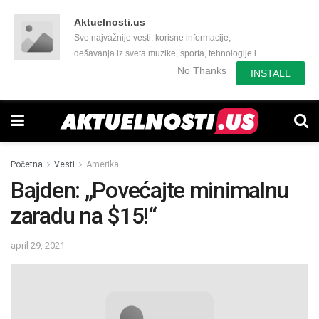
Aktuelnosti.us
Sve najvažnije vesti, korisne informacije,
dešavanja iz sveta muzike, sporta, tehnologije i
još mnogo toga zanimljivog.
No Thanks
INSTALL
Početna
Vesti
Amerika
Bajden: „Povećajte minimalnu
zaradu na $15!“
april 29, 2021