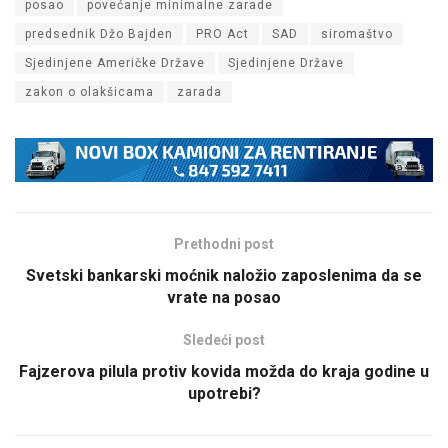
posao
povećanje minimalne zarade
predsednik Džo Bajden
PRO Act
SAD
siromaštvo
Sjedinjene Američke Države
Sjedinjene Države
zakon o olakšicama
zarada
Prethodni post
Svetski bankarski moćnik naložio zaposlenima da se
vrate na posao
Sledeći post
Fajzerova pilula protiv kovida možda do kraja godine u
upotrebi?