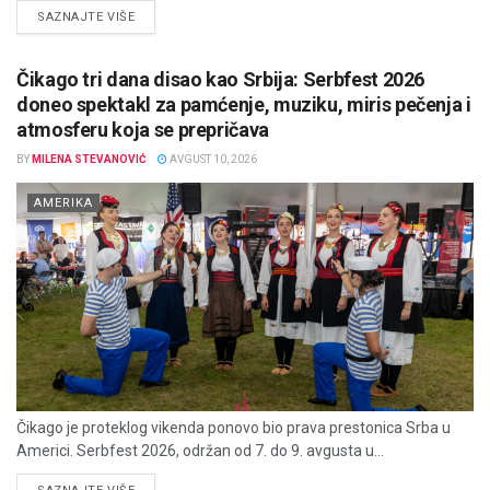
DETAILS
SAZNAJTE VIŠE
Čikago tri dana disao kao Srbija: Serbfest 2026
doneo spektakl za pamćenje, muziku, miris pečenja i
atmosferu koja se prepričava
BY
MILENA STEVANOVIĆ
AVGUST 10, 2026
AMERIKA
Čikago je proteklog vikenda ponovo bio prava prestonica Srba u
Americi. Serbfest 2026, održan od 7. do 9. avgusta u...
DETAILS