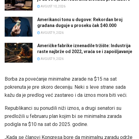
AVGUST 10, 2026
Amerikanci tonu u dugove: Rekordan broj
građana duguje u proseku čak $40.000
AVGUST 9, 2026
Američke fabrike iznenadile tržište: Industrija
raste najbrže od 2022, vraća se i zapošljavanje
AVGUST 9, 2026
Borba za povećanje minimalne zarade na $15 na sat
pokrenuta je pre skoro deceniju. Neki s leve strane sada
kažu da je predlog već zastareo i da iznos mora biti veći.
Republikanci su ponudili niži iznos, a drugi senatori su
predložili u februaru plan kojim bi se minimalna zarada
podigla na $10 na sat do 2025. godine.
„Kada se članovi Kongresa bore da minimalnu zaradu održe