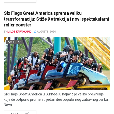
Six Flags Great America sprema veliku
transformaciju: Stiže 9 atrakcija i novi spektakularni
roller coaster
BY
MILOS KRIVOKAPIĆ
AVGUST 8, 2026
AMERIKA
Six Flags Great America u Gurnee-ju najavio je veliko proširenje
koje će potpuno promeniti jedan deo popularnog zabavnog parka.
Nova...
DETAILS