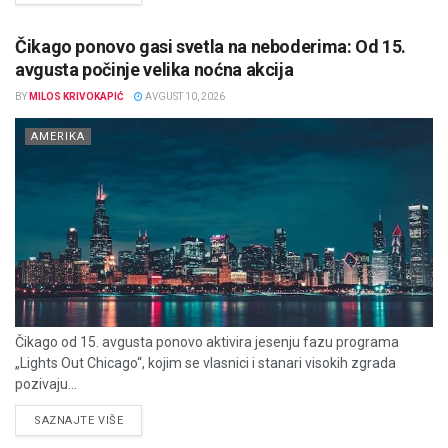
Čikago ponovo gasi svetla na neboderima: Od 15.
avgusta počinje velika noćna akcija
BY
MILOS KRIVOKAPIĆ
AVGUST 10, 2026
AMERIKA
Čikago od 15. avgusta ponovo aktivira jesenju fazu programa
„Lights Out Chicago“, kojim se vlasnici i stanari visokih zgrada
pozivaju...
DETAILS
SAZNAJTE VIŠE