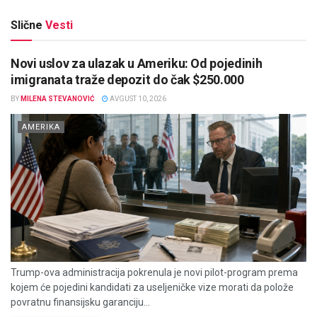
Slične
Vesti
Novi uslov za ulazak u Ameriku: Od pojedinih
imigranata traže depozit do čak $250.000
BY
MILENA STEVANOVIĆ
AVGUST 10, 2026
AMERIKA
Trump-ova administracija pokrenula je novi pilot-program prema
kojem će pojedini kandidati za useljeničke vize morati da polože
povratnu finansijsku garanciju...