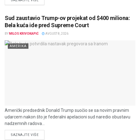
SAZNAJTE VIŠE
Sud zaustavio Trump-ov projekat od $400 miliona:
Bela kuća ide pred Supreme Court
BY
MILOS KRIVOKAPIĆ
AVGUST 8, 2026
AMERIKA
Američki predsednik Donald Trump suočio se sa novim pravnim
udarcem nakon što je federalni apelacioni sud naredio obustavu
nadzemnih radova...
DETAILS
SAZNAJTE VIŠE