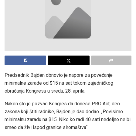
Predsednik Bajden obnovio je napore za povećanje
minimalne zarade od $15 na sat tokom zajedničkog
obraćanja Kongresu u sredu, 28. aprila.
Nakon što je pozvao Kongres da donese PRO Act, deo
zakona koji štiti radnike, Bajden je dao dodao. „Povisimo
minimalnu zaradu na $15. Niko ko radi 40 sati nedeljno ne bi
smeo da živi ispod granice siromaštva“.