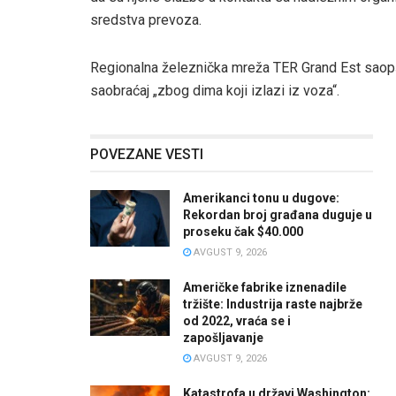
sredstva prevoza.
Regionalna železnička mreža TER Grand Est saopšt
saobraćaj „zbog dima koji izlazi iz voza“.
POVEZANE VESTI
Amerikanci tonu u dugove:
Rekordan broj građana duguje u
proseku čak $40.000
AVGUST 9, 2026
Američke fabrike iznenadile
tržište: Industrija raste najbrže
od 2022, vraća se i
zapošljavanje
AVGUST 9, 2026
Katastrofa u državi Washington: