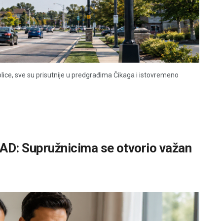
lice, sve su prisutnije u predgrađima Čikaga i istovremeno
SAD: Supružnicima se otvorio važan