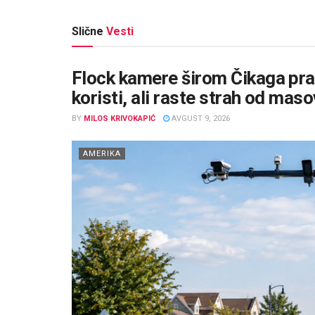
Slične
Vesti
Flock kamere širom Čikaga prate
koristi, ali raste strah od ma
BY
MILOS KRIVOKAPIĆ
AVGUST 9, 2026
AMERIKA