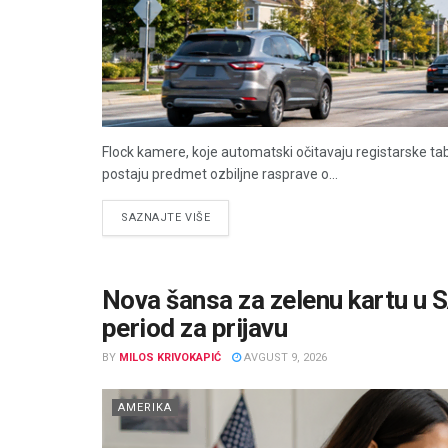
Flock kamere, koje automatski očitavaju registarske tab
postaju predmet ozbiljne rasprave o...
DETAILS
SAZNAJTE VIŠE
Nova šansa za zelenu kartu u 
period za prijavu
BY
MILOS KRIVOKAPIĆ
AVGUST 9, 2026
AMERIKA