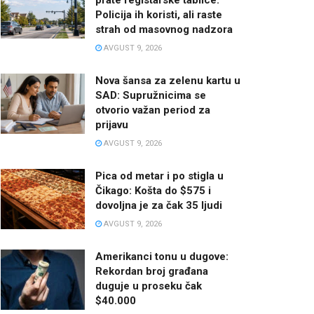
Policija ih koristi, ali raste
strah od masovnog nadzora
AVGUST 9, 2026
Nova šansa za zelenu kartu u
SAD: Supružnicima se
otvorio važan period za
prijavu
AVGUST 9, 2026
Pica od metar i po stigla u
Čikago: Košta do $575 i
dovoljna je za čak 35 ljudi
AVGUST 9, 2026
Amerikanci tonu u dugove:
Rekordan broj građana
duguje u proseku čak
$40.000