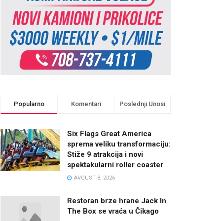
Popularno
Komentari
Poslednji Unosi
Six Flags Great America
sprema veliku transformaciju:
Stiže 9 atrakcija i novi
spektakularni roller coaster
AVGUST 8, 2026
Restoran brze hrane Jack In
The Box se vraća u Čikago