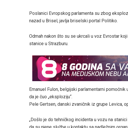
Poslanici Evropskog parlamenta su zbog eksplozije
nazad u Brisel, javlja briselski portal Politiko.
Odmah nakon što su se ukrcali u voz Evrostar koji 
stanice u Strazburu.
Emanuel Fulon, belgijski parlamentarni pomoćnik 
da je čuo „eksploziju“.
Pele Gertsen, danski zvaničnik iz grupe Levica, op
„Došlo je do tehničkog incidenta u vozu na stanici
da su njene službe u kontaktu sa nadležnim organi