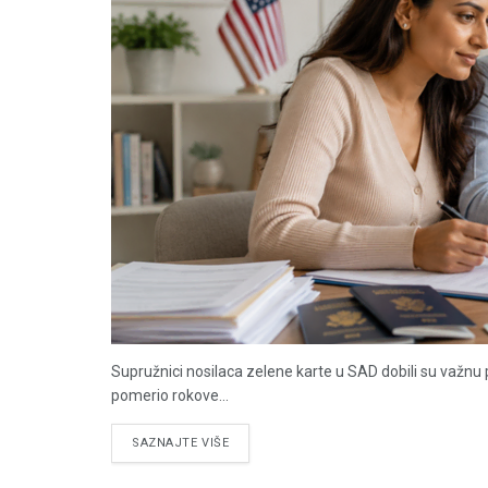
Supružnici nosilaca zelene karte u SAD dobili su važnu
pomerio rokove...
DETAILS
SAZNAJTE VIŠE