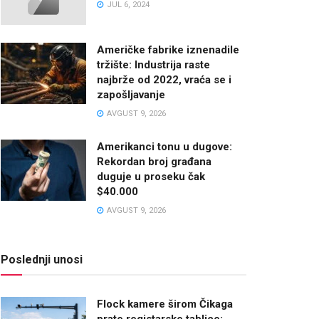
JUL 6, 2024
Američke fabrike iznenadile
tržište: Industrija raste
najbrže od 2022, vraća se i
zapošljavanje
AVGUST 9, 2026
Amerikanci tonu u dugove:
Rekordan broj građana
duguje u proseku čak
$40.000
AVGUST 9, 2026
Poslednji unosi
Flock kamere širom Čikaga
prate registarske tablice: