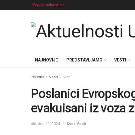
info@aktuelnosti.us
NAJNOVIJE
PREDSTAVLJAMO
VESTI
Početna
Vesti
Svet
Poslanici Evropsko
evakuisani iz voza 
oktobar 11, 2024
in
Svet
,
Vesti