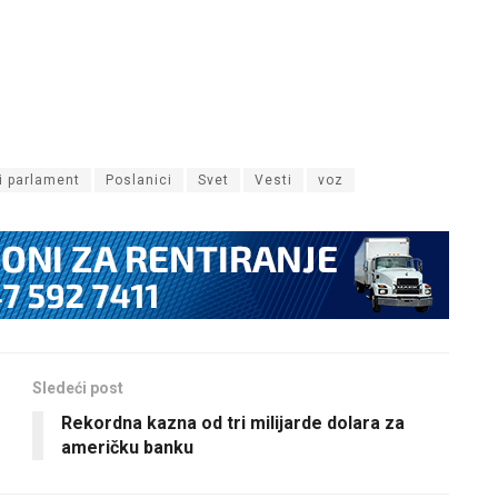
i parlament
Poslanici
Svet
Vesti
voz
Sledeći post
Rekordna kazna od tri milijarde dolara za
američku banku