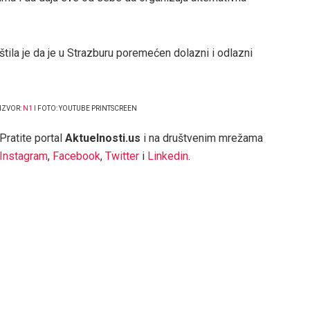
ila je da je u Strazburu poremećen dolazni i odlazni
IZVOR:
N1
I FOTO: YOUTUBE PRINTSCREEN
Pratite portal
Aktuelnosti.us
i na društvenim mrežama
Instagram
,
Facebook
,
Twitter
i
Linkedin
.