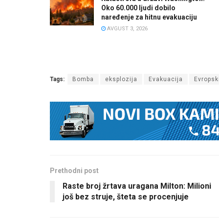
Oko 60.000 ljudi dobilo
naređenje za hitnu evakuaciju
AVGUST 3, 2026
Tags:
Bomba
eksplozija
Evakuacija
Evropsk
Prethodni post
Raste broj žrtava uragana Milton: Milioni
još bez struje, šteta se procenjuje