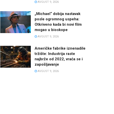
AVGUST 9, 2026
„Michael“ dobija nastavak
posle ogromnog uspeha:
Otkriveno kada bi novi film
mogao u bioskope
AVGUST 9, 2026
Američke fabrike iznenadile
tržište: Industrija raste
najbrže od 2022, vraća se i
zapošljavanje
AVGUST 9, 2026