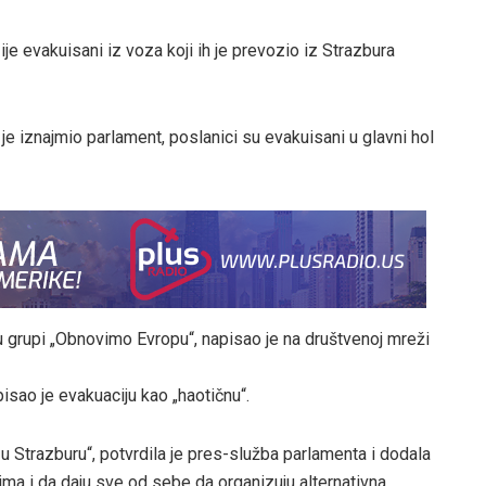
 evakuisani iz voza koji ih je prevozio iz Strazbura
je iznajmio parlament, poslanici su evakuisani u glavni hol
u grupi „Obnovimo Evropu“, napisao je na društvenoj mreži
isao je evakuaciju kao „haotičnu“.
 u Strazburu“, potvrdila je pres-služba parlamenta i dodala
ma i da daju sve od sebe da organizuju alternativna