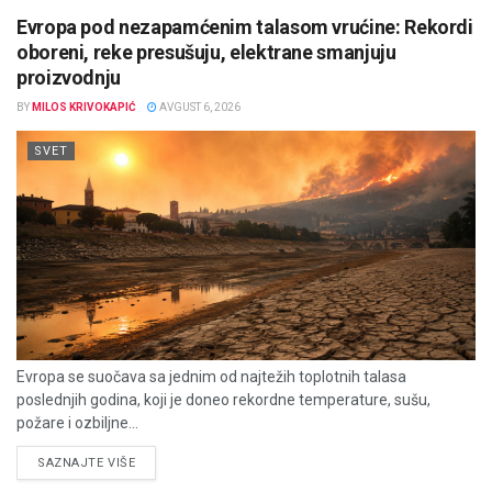
Evropa pod nezapamćenim talasom vrućine: Rekordi
oboreni, reke presušuju, elektrane smanjuju
proizvodnju
BY
MILOS KRIVOKAPIĆ
AVGUST 6, 2026
SVET
Evropa se suočava sa jednim od najtežih toplotnih talasa
poslednjih godina, koji je doneo rekordne temperature, sušu,
požare i ozbiljne...
DETAILS
SAZNAJTE VIŠE