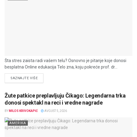
Šta stres zaista radi vašem telu? Osnovno je pitanje koje donosi
besplatna Online edukacija Telo zna, koju pokreće prof. dr...
DETAILS
SAZNAJTE VIŠE
Žute patkice preplavljuju Čikago: Legendarna trka
donosi spektakl na reci i vredne nagrade
BY
MILOS KRIVOKAPIĆ
AVGUST 5, 2026
AMERIKA