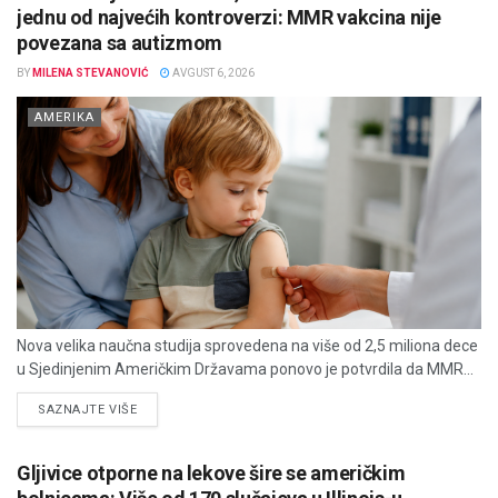
jednu od najvećih kontroverzi: MMR vakcina nije
povezana sa autizmom
BY
MILENA STEVANOVIĆ
AVGUST 6, 2026
AMERIKA
Nova velika naučna studija sprovedena na više od 2,5 miliona dece
u Sjedinjenim Američkim Državama ponovo je potvrdila da MMR...
DETAILS
SAZNAJTE VIŠE
Gljivice otporne na lekove šire se američkim