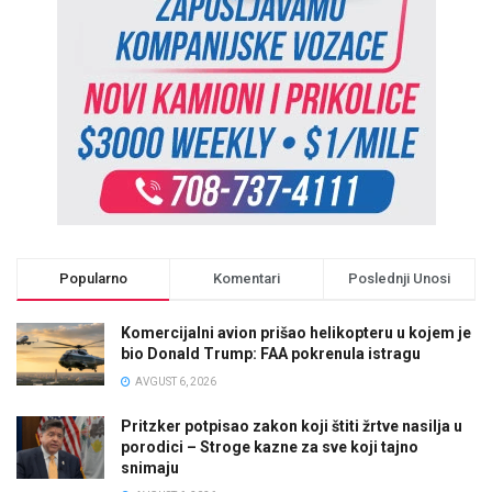
Popularno
Komentari
Poslednji Unosi
Komercijalni avion prišao helikopteru u kojem je
bio Donald Trump: FAA pokrenula istragu
AVGUST 6, 2026
Pritzker potpisao zakon koji štiti žrtve nasilja u
porodici – Stroge kazne za sve koji tajno
snimaju