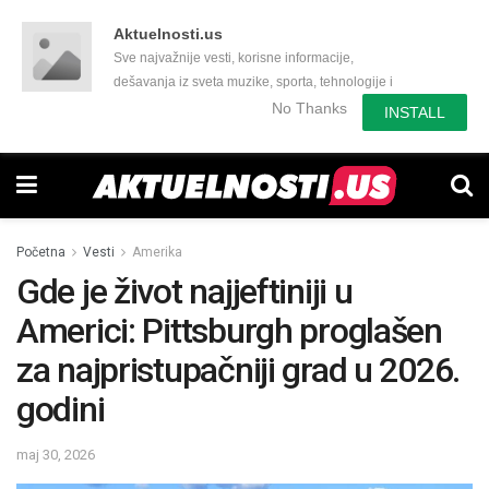
Aktuelnosti.us
Sve najvažnije vesti, korisne informacije,
dešavanja iz sveta muzike, sporta, tehnologije i
još mnogo toga zanimljivog.
No Thanks
INSTALL
Početna
Vesti
Amerika
Gde je život najjeftiniji u
Americi: Pittsburgh proglašen
za najpristupačniji grad u 2026.
godini
maj 30, 2026