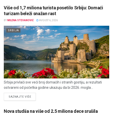
Više od 1,7 miliona turista posetilo Srbiju: Domaći
turizam beleži snažan rast
BY
MILENA STEVANOVIĆ
AVGUST 6, 2026
SRBIJA
Srbija privlači sve veći broj domaćih i stranih gostiju, a rezultati
ostvareni od početka godine ukazuju da bi 2026. mogla...
DETAILS
SAZNAJTE VIŠE
Nova studija na više od 2,5 miliona dece srušila