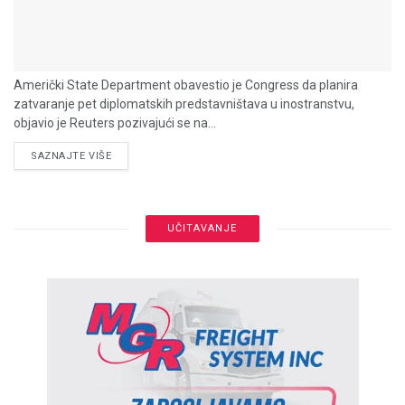
Američki State Department obavestio je Congress da planira
zatvaranje pet diplomatskih predstavništava u inostranstvu,
objavio je Reuters pozivajući se na...
DETAILS
SAZNAJTE VIŠE
UČITAVANJE