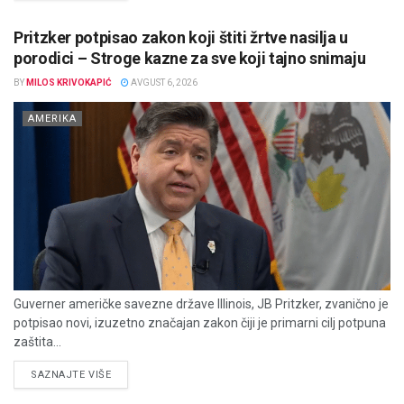
Pritzker potpisao zakon koji štiti žrtve nasilja u
porodici – Stroge kazne za sve koji tajno snimaju
BY
MILOS KRIVOKAPIĆ
AVGUST 6, 2026
AMERIKA
Guverner američke savezne države Illinois, JB Pritzker, zvanično je
potpisao novi, izuzetno značajan zakon čiji je primarni cilj potpuna
zaštita...
DETAILS
SAZNAJTE VIŠE