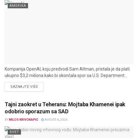
AMERIKA
Kompanija OpenAI, koju predvodi Sam Altman, pristala je da plati
ukupno $3,2 miliona kako bi okončala spor sa U.S. Department...
DETAILS
SAZNAJTE VIŠE
Tajni zaokret u Teheranu: Mojtaba Khamenei ipak
odobrio sporazum sa SAD
BY
MILOS KRIVOKAPIĆ
AVGUST 6, 2026
SVET