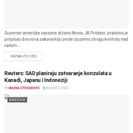
Guverner američke savezne države Illinois, JB Pritzker, zvanično je
potpisao dva nova zakona koji uvode izuzetno strogu kontrolu nad
radom...
DETAILS
SAZNAJTE VIŠE
Reuters: SAD planiraju zatvaranje konzulata u
Kanadi, Japanu i Indoneziji
BY
MILENA STEVANOVIĆ
AVGUST 5, 2026
AMERIKA