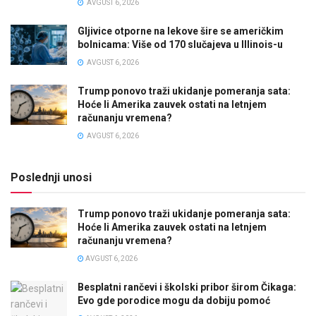
AVGUST 6, 2026
Gljivice otporne na lekove šire se američkim
bolnicama: Više od 170 slučajeva u Illinois-u
AVGUST 6, 2026
Trump ponovo traži ukidanje pomeranja sata:
Hoće li Amerika zauvek ostati na letnjem
računanju vremena?
AVGUST 6, 2026
Poslednji unosi
Trump ponovo traži ukidanje pomeranja sata:
Hoće li Amerika zauvek ostati na letnjem
računanju vremena?
AVGUST 6, 2026
Besplatni rančevi i školski pribor širom Čikaga:
Evo gde porodice mogu da dobiju pomoć