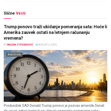
Slične
Vesti
Trump ponovo traži ukidanje pomeranja sata: Hoće li
Amerika zauvek ostati na letnjem računanju
vremena?
BY
MILENA STEVANOVIĆ
AVGUST 6, 2026
AMERIKA
Predsednik SAD Donald Trump ponovo je pozvao američki Senat
da usvoji zakon kojim bi se ukinulo sezonsko pomeranje sata i...