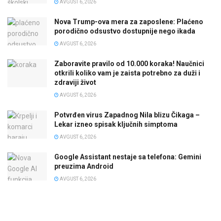
AVGUST 6, 2026
Nova Trump-ova mera za zaposlene: Plaćeno
porodično odsustvo dostupnije nego ikada
AVGUST 6, 2026
Zaboravite pravilo od 10.000 koraka! Naučnici
otkrili koliko vam je zaista potrebno za duži i
zdraviji život
AVGUST 6, 2026
Potvrđen virus Zapadnog Nila blizu Čikaga –
Lekar izneo spisak ključnih simptoma
AVGUST 6, 2026
Google Assistant nestaje sa telefona: Gemini
preuzima Android
AVGUST 6, 2026