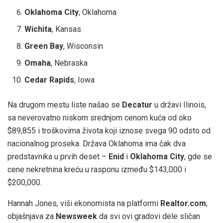
Oklahoma City
, Oklahoma
Wichita
, Kansas
Green Bay
, Wisconsin
Omaha
, Nebraska
Cedar Rapids
, Iowa
Na drugom mestu liste našao se
Decatur
u državi Ilinois,
sa neverovatno niskom srednjom cenom kuća od oko
$89,855 i troškovima života koji iznose svega 90 odsto od
nacionalnog proseka. Država Oklahoma ima čak dva
predstavnika u prvih deset –
Enid
i
Oklahoma City
, gde se
cene nekretnina kreću u rasponu između $143,000 i
$200,000.
Hannah Jones, viši ekonomista na platformi
Realtor.com
,
objašnjava za
Newsweek
da svi ovi gradovi dele sličan