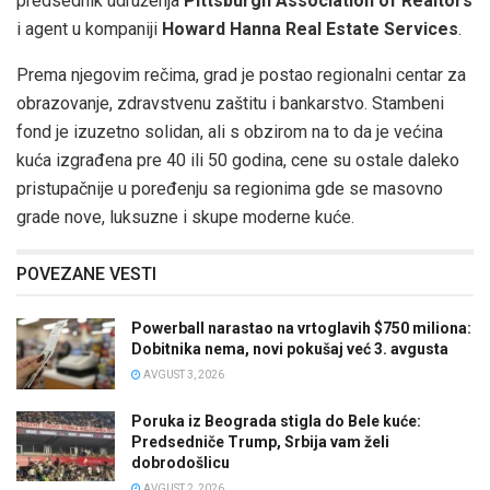
predsednik udruženja
Pittsburgh Association of Realtors
i agent u kompaniji
Howard Hanna Real Estate Services
.
Prema njegovim rečima, grad je postao regionalni centar za
obrazovanje, zdravstvenu zaštitu i bankarstvo. Stambeni
fond je izuzetno solidan, ali s obzirom na to da je većina
kuća izgrađena pre 40 ili 50 godina, cene su ostale daleko
pristupačnije u poređenju sa regionima gde se masovno
grade nove, luksuzne i skupe moderne kuće.
POVEZANE VESTI
Powerball narastao na vrtoglavih $750 miliona:
Dobitnika nema, novi pokušaj već 3. avgusta
AVGUST 3, 2026
Poruka iz Beograda stigla do Bele kuće:
Predsedniče Trump, Srbija vam želi
dobrodošlicu
AVGUST 2, 2026