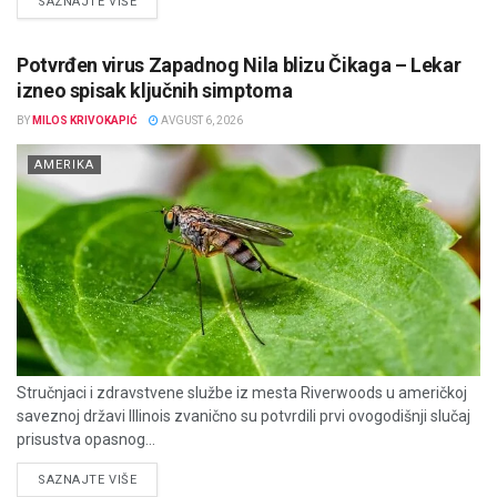
DETAILS
SAZNAJTE VIŠE
Potvrđen virus Zapadnog Nila blizu Čikaga – Lekar
izneo spisak ključnih simptoma
BY
MILOS KRIVOKAPIĆ
AVGUST 6, 2026
AMERIKA
Stručnjaci i zdravstvene službe iz mesta Riverwoods u američkoj
saveznoj državi Illinois zvanično su potvrdili prvi ovogodišnji slučaj
prisustva opasnog...
DETAILS
SAZNAJTE VIŠE