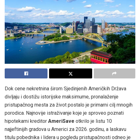
Dok cene nekretnina širom Sjedinjenih Američkih Država
divljaju i dostižu istorijske maksimume, pronalaženje
pristupačnog mesta za život postalo je primarni cilj mnogih
porodica. Najnovije istraživanje koje je sproveo poznati
hipotekarni kreditor
AmeriSave
otkrilo je listu 10
najjeftinijih gradova u Americi za 2026. godinu, a laskavu
titulu pobednika i lidera u pogledu pristupačnosti odneo je