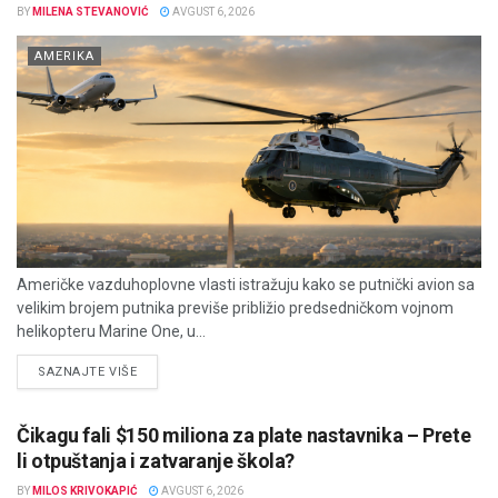
BY
MILENA STEVANOVIĆ
AVGUST 6, 2026
AMERIKA
Američke vazduhoplovne vlasti istražuju kako se putnički avion sa
velikim brojem putnika previše približio predsedničkom vojnom
helikopteru Marine One, u...
DETAILS
SAZNAJTE VIŠE
Čikagu fali $150 miliona za plate nastavnika – Prete
li otpuštanja i zatvaranje škola?
BY
MILOS KRIVOKAPIĆ
AVGUST 6, 2026