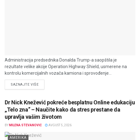
Administracija predsednika Donalda Trump-a saopštila je
rezultate velike akcije Operation Highway Shield, usmerene na
kontrolu komercijalnih vozača kamiona i sprovođenje...
DETAILS
SAZNAJTE VIŠE
Dr Nick Knežević pokreće besplatnu Online edukaciju
„Telo zna“ – Naučite kako da stres prestane da
upravlja vašim životom
BY
MILENA STEVANOVIĆ
AVGUST 5, 2026
AMERIKA