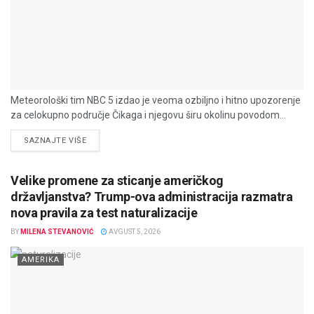
Meteorološki tim NBC 5 izdao je veoma ozbiljno i hitno upozorenje
za celokupno područje Čikaga i njegovu širu okolinu povodom...
DETAILS
SAZNAJTE VIŠE
Velike promene za sticanje američkog
državljanstva? Trump-ova administracija razmatra
nova pravila za test naturalizacije
BY
MILENA STEVANOVIĆ
AVGUST 5, 2026
AMERIKA