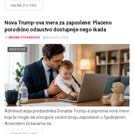
DETAILS
SAZNAJTE VIŠE
Nova Trump-ova mera za zaposlene: Plaćeno
porodično odsustvo dostupnije nego ikada
BY
MILENA STEVANOVIĆ
AVGUST 6, 2026
AMERIKA
Administracija predsednika Donalda Trump-a priprema nove mere
koje bi mogle da omoguće većem broju zaposlenih u Sjedinjenim
Američkim Državama da...