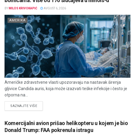
bolnicama: Više od 170 slučajeva u Illinois-u
BY
MILOS KRIVOKAPIĆ
AVGUST 6, 2026
AMERIKA
Američke zdravstvene vlasti upozoravaju na nastavak širenja
gljivice Candida auris, koja može izazvati teške infekcije i često je
otporna na...
DETAILS
SAZNAJTE VIŠE
Komercijalni avion prišao helikopteru u kojem je bio
Donald Trump: FAA pokrenula istragu