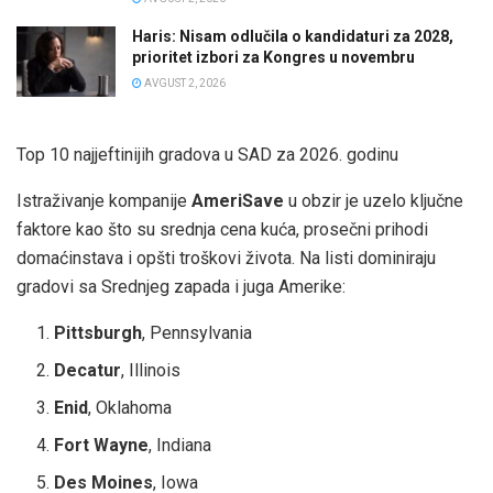
Haris: Nisam odlučila o kandidaturi za 2028,
prioritet izbori za Kongres u novembru
AVGUST 2, 2026
Top 10 najjeftinijih gradova u SAD za 2026. godinu
Istraživanje kompanije
AmeriSave
u obzir je uzelo ključne
faktore kao što su srednja cena kuća, prosečni prihodi
domaćinstava i opšti troškovi života. Na listi dominiraju
gradovi sa Srednjeg zapada i juga Amerike:
Pittsburgh
, Pennsylvania
Decatur
, Illinois
Enid
, Oklahoma
Fort Wayne
, Indiana
Des Moines
, Iowa