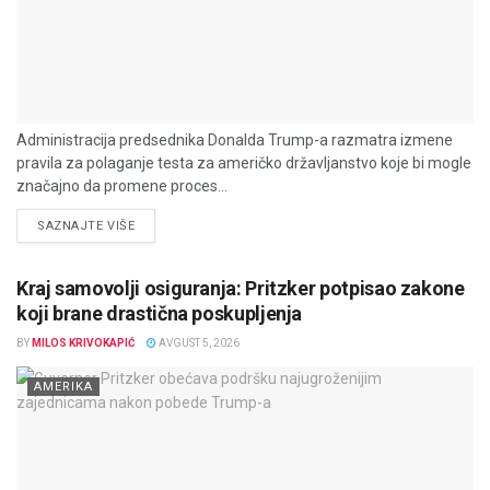
Administracija predsednika Donalda Trump-a razmatra izmene
pravila za polaganje testa za američko državljanstvo koje bi mogle
značajno da promene proces...
DETAILS
SAZNAJTE VIŠE
Kraj samovolji osiguranja: Pritzker potpisao zakone
koji brane drastična poskupljenja
BY
MILOS KRIVOKAPIĆ
AVGUST 5, 2026
AMERIKA