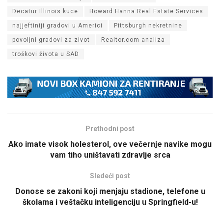
Decatur Illinois kuce
Howard Hanna Real Estate Services
najjeftiniji gradovi u Americi
Pittsburgh nekretnine
povoljni gradovi za zivot
Realtor.com analiza
troškovi života u SAD
Prethodni post
Ako imate visok holesterol, ove večernje navike mogu
vam tiho uništavati zdravlje srca
Sledeći post
Donose se zakoni koji menjaju stadione, telefone u
školama i veštačku inteligenciju u Springfield-u!