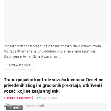
Iranski predsednik Masoud Pezeshkian tvrdi da je vrhovni vođa
Mojtaba Khamenei u junu odobrio privremeni sporazum sa
Sjedinjenim Američkim Državama,...
DETAILS
SAZNAJTE VIŠE
Trump pojačao kontrole vozača kamiona: Desetine
privedenih zbog imigracionih prekršaja, otkriveni i
vozači koji ne znaju engleski
BY
MILENA STEVANOVIĆ
AVGUST 5, 2026
AMERIKA