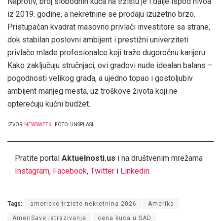
Naprotiv, broj slobodnih kuća na tržištu je i dalje ispod nivoa
iz 2019. godine, a nekretnine se prodaju izuzetno brzo.
Pristupačan kvadrat masovno privlači investitore sa strane,
dok stabilan poslovni ambijent i prestižni univerziteti
privlače mlade profesionalce koji traže dugoročnu karijeru.
Kako zaključuju stručnjaci, ovi gradovi nude idealan balans –
pogodnosti velikog grada, a ujedno topao i gostoljubiv
ambijent manjeg mesta, uz troškove života koji ne
opterećuju kućni budžet.
IZVOR:
NEWSWEEK
I FOTO: UNSPLASH
Pratite portal
Aktuelnosti.us
i na društvenim mrežama
Instagram
,
Facebook
,
Twitter
i
Linkedin
.
Tags:
americko trziste nekretnina 2026
Amerika
AmeriSave istrazivanje
cena kuca u SAD