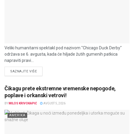
Veliki humanitarni spektakl pod nazivom "Chicago Duck Derby"
održava se 6. avgusta, kada će hiljade žutih gumenih patkica
napraviti pravi...
DETAILS
SAZNAJTE VIŠE
Čikagu prete ekstremne vremenske nepogode,
poplave i orkanski vetrovi!
BY
MILOS KRIVOKAPIĆ
AVGUST 5, 2026
AMERIKA