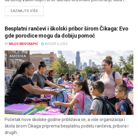
DETAILS
SAZNAJTE VIŠE
Besplatni rančevi i školski pribor širom Čikaga: Evo
gde porodice mogu da dobiju pomoć
BY
MILOS KRIVOKAPIĆ
AVGUST 6, 2026
AMERIKA
Početak nove školske godine približava se, a više organizacija i
škola širom Čikaga priprema besplatnu podelu rančeva, pribora i
drugih...