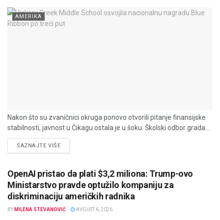
AMERIKA
Nakon što su zvaničnici okruga ponovo otvorili pitanje finansijske
stabilnosti, javnost u Čikagu ostala je u šoku. Školski odbor grada...
DETAILS
SAZNAJTE VIŠE
OpenAI pristao da plati $3,2 miliona: Trump-ovo
Ministarstvo pravde optužilo kompaniju za
diskriminaciju američkih radnika
BY
MILENA STEVANOVIĆ
AVGUST 6, 2026