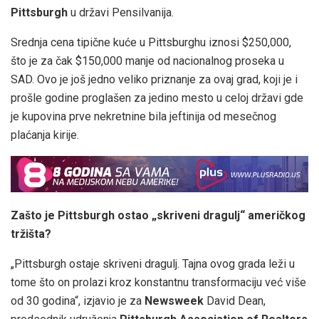
Pittsburgh
u državi Pensilvanija.
Srednja cena tipične kuće u Pittsburghu iznosi $250,000,
što je za čak $150,000 manje od nacionalnog proseka u
SAD. Ovo je još jedno veliko priznanje za ovaj grad, koji je i
prošle godine proglašen za jedino mesto u celoj državi gde
je kupovina prve nekretnine bila jeftinija od mesečnog
plaćanja kirije.
Zašto je Pittsburgh ostao „skriveni dragulj“ američkog
tržišta?
„Pittsburgh ostaje skriveni dragulj. Tajna ovog grada leži u
tome što on prolazi kroz konstantnu transformaciju već više
od 30 godina“, izjavio je za
Newsweek
David Dean,