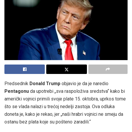
Predsednik
Donald Trump
objavio je da je naredio
Pentagonu
da upotrebi „sva raspoloživa sredstva“ kako bi
američki vojnici primili svoje plate 15. oktobra, uprkos tome
što se vlada nalazi u trećoj nedelji zastoja. Ova odluka
doneta je, kako je rekao, jer „naši hrabri vojnici ne smeju da
ostanu bez plata koje su pošteno zaradili.“