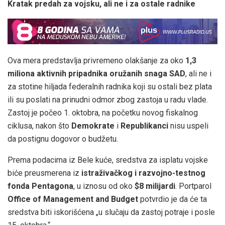
Kratak predah za vojsku, ali ne i za ostale radnike
Ova mera predstavlja privremeno olakšanje za oko
1,3
miliona aktivnih pripadnika oružanih snaga SAD
, ali ne i
za stotine hiljada federalnih radnika koji su ostali bez plata
ili su poslati na prinudni odmor zbog zastoja u radu vlade.
Zastoj je počeo 1. oktobra, na početku novog fiskalnog
ciklusa, nakon što
Demokrate
i
Republikanci
nisu uspeli
da postignu dogovor o budžetu.
Prema podacima iz Bele kuće, sredstva za isplatu vojske
biće preusmerena iz
istraživačkog i razvojno-testnog
fonda Pentagona
, u iznosu od oko
$8 milijardi
. Portparol
Office of Management and Budget
potvrdio je da će ta
sredstva biti iskorišćena „u slučaju da zastoj potraje i posle