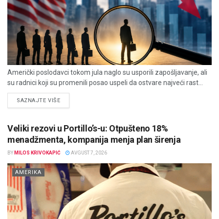
Američki poslodavci tokom jula naglo su usporili zapošljavanje, ali
su radnici koji su promenili posao uspeli da ostvare najveći rast...
DETAILS
SAZNAJTE VIŠE
Veliki rezovi u Portillo’s-u: Otpušteno 18%
menadžmenta, kompanija menja plan širenja
BY
MILOS KRIVOKAPIĆ
AVGUST 7, 2026
AMERIKA