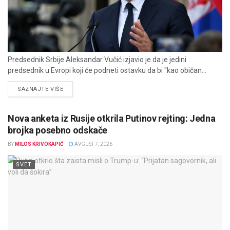
Predsednik Srbije Aleksandar Vučić izjavio je da je jedini
predsednik u Evropi koji će podneti ostavku da bi "kao običan...
DETAILS
SAZNAJTE VIŠE
Nova anketa iz Rusije otkrila Putinov rejting: Jedna
brojka posebno odskače
BY
MILOS KRIVOKAPIĆ
AVGUST 7, 2026
SVET