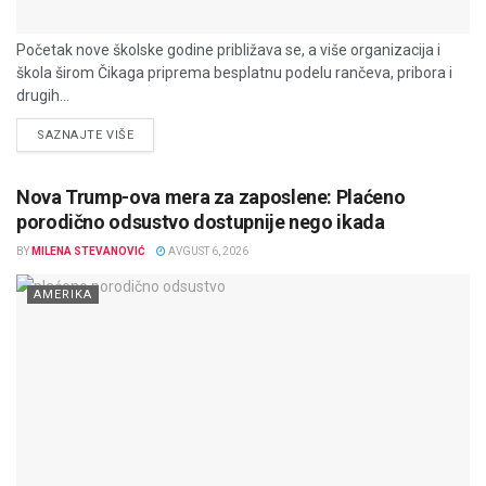
Početak nove školske godine približava se, a više organizacija i
škola širom Čikaga priprema besplatnu podelu rančeva, pribora i
drugih...
DETAILS
SAZNAJTE VIŠE
Nova Trump-ova mera za zaposlene: Plaćeno
porodično odsustvo dostupnije nego ikada
BY
MILENA STEVANOVIĆ
AVGUST 6, 2026
AMERIKA