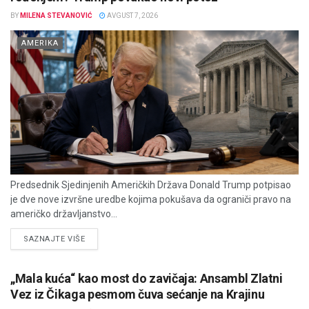
BY
MILENA STEVANOVIĆ
AVGUST 7, 2026
AMERIKA
Predsednik Sjedinjenih Američkih Država Donald Trump potpisao
je dve nove izvršne uredbe kojima pokušava da ograniči pravo na
američko državljanstvo...
DETAILS
SAZNAJTE VIŠE
„Mala kuća“ kao most do zavičaja: Ansambl Zlatni
Vez iz Čikaga pesmom čuva sećanje na Krajinu