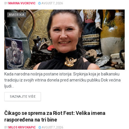
BY
MARINA VUCKOVIC
AVGUST 7, 2026
AMERIKA
Kada narodna nošnja postane istorija: Srpkinja koja je balkansku
tradiciju iz svojih vitrina donela pred američku publiku Dok većina
ljudi...
DETAILS
SAZNAJTE VIŠE
Čikago se sprema za Riot Fest: Velika imena
raspoređena na tri bine
BY
MILOS KRIVOKAPIĆ
AVGUST 7, 2026