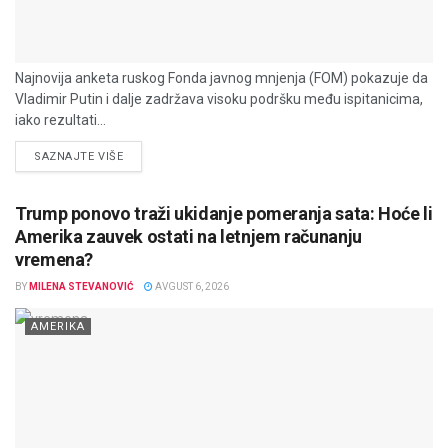
Najnovija anketa ruskog Fonda javnog mnjenja (FOM) pokazuje da
Vladimir Putin i dalje zadržava visoku podršku među ispitanicima,
iako rezultati...
DETAILS
SAZNAJTE VIŠE
Trump ponovo traži ukidanje pomeranja sata: Hoće li
Amerika zauvek ostati na letnjem računanju
vremena?
BY
MILENA STEVANOVIĆ
AVGUST 6, 2026
AMERIKA