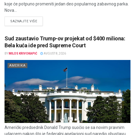
koje će potpuno promeniti jedan deo popularnog zabavnog parka.
Nova...
DETAILS
SAZNAJTE VIŠE
Sud zaustavio Trump-ov projekat od $400 miliona:
Bela kuća ide pred Supreme Court
BY
MILOS KRIVOKAPIĆ
AVGUST 8, 2026
AMERIKA
Američki predsednik Donald Trump suočio se sa novim pravnim
udarcem nakon što je federalni apelacioni sud naredio obustavu