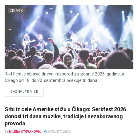
CIKAGO
Riot Fest je objavio dnevni raspored za izdanje 2026. godine, a
Čikago od 18. do 20. septembra očekuje tri dana...
DETAILS
SAZNAJTE VIŠE
Srbi iz cele Amerike stižu u Čikago: Serbfest 2026
donosi tri dana muzike, tradicije i nezaboravnog
provoda
BY
MILENA STEVANOVIĆ
AVGUST 7, 2026