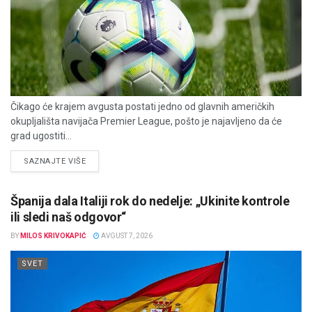
Čikago će krajem avgusta postati jedno od glavnih američkih
okupljališta navijača Premier League, pošto je najavljeno da će
grad ugostiti...
DETAILS
SAZNAJTE VIŠE
Španija dala Italiji rok do nedelje: „Ukinite kontrole
ili sledi naš odgovor“
BY
MILOS KRIVOKAPIĆ
AVGUST 7, 2026
SVET