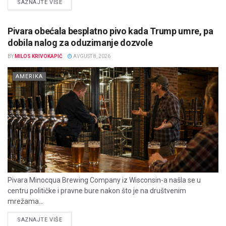
DETAILS
SAZNAJTE VIŠE
Pivara obećala besplatno pivo kada Trump umre, pa
dobila nalog za oduzimanje dozvole
BY
MILOS KRIVOKAPIĆ
AVGUST 8, 2026
AMERIKA
Pivara Minocqua Brewing Company iz Wisconsin-a našla se u
centru političke i pravne bure nakon što je na društvenim
mrežama...
DETAILS
SAZNAJTE VIŠE