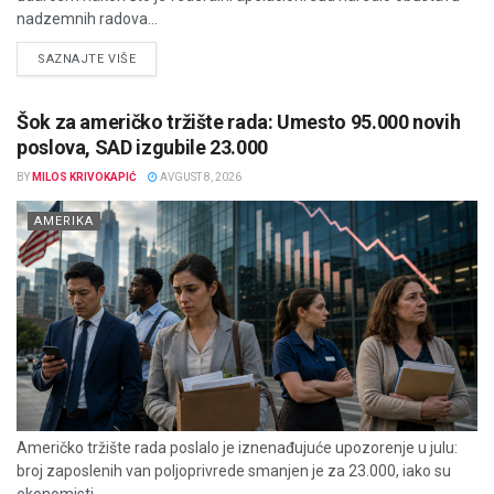
nadzemnih radova...
DETAILS
SAZNAJTE VIŠE
Šok za američko tržište rada: Umesto 95.000 novih
poslova, SAD izgubile 23.000
BY
MILOS KRIVOKAPIĆ
AVGUST 8, 2026
AMERIKA
Američko tržište rada poslalo je iznenađujuće upozorenje u julu:
broj zaposlenih van poljoprivrede smanjen je za 23.000, iako su