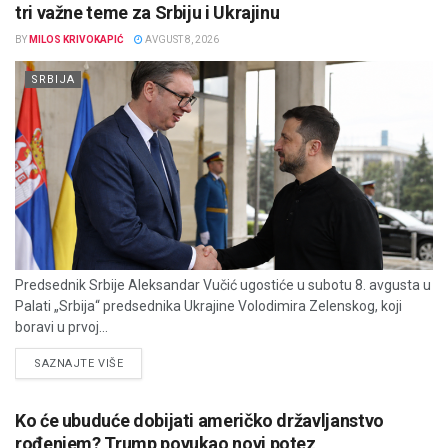
tri važne teme za Srbiju i Ukrajinu
BY
MILOS KRIVOKAPIĆ
AVGUST 8, 2026
SRBIJA
Predsednik Srbije Aleksandar Vučić ugostiće u subotu 8. avgusta u
Palati „Srbija“ predsednika Ukrajine Volodimira Zelenskog, koji
boravi u prvoj...
DETAILS
SAZNAJTE VIŠE
Ko će ubuduće dobijati američko državljanstvo
rođenjem? Trump povukao novi potez