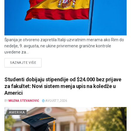
Španija je otvoreno zapretila Italiji uzvratnim merama ako Rim do
nedelje, 9. avgusta, ne ukine privremene granične kontrole
uvedene za...
DETAILS
SAZNAJTE VIŠE
Studenti dobijaju stipendije od $24.000 bez prijave
za fakultet: Novi sistem menja upis na koledže u
Americi
BY
MILENA STEVANOVIĆ
AVGUST 7, 2026
AMERIKA