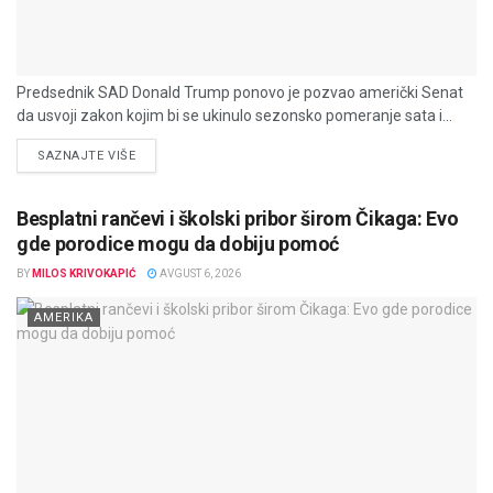
Predsednik SAD Donald Trump ponovo je pozvao američki Senat
da usvoji zakon kojim bi se ukinulo sezonsko pomeranje sata i...
DETAILS
SAZNAJTE VIŠE
Besplatni rančevi i školski pribor širom Čikaga: Evo
gde porodice mogu da dobiju pomoć
BY
MILOS KRIVOKAPIĆ
AVGUST 6, 2026
AMERIKA