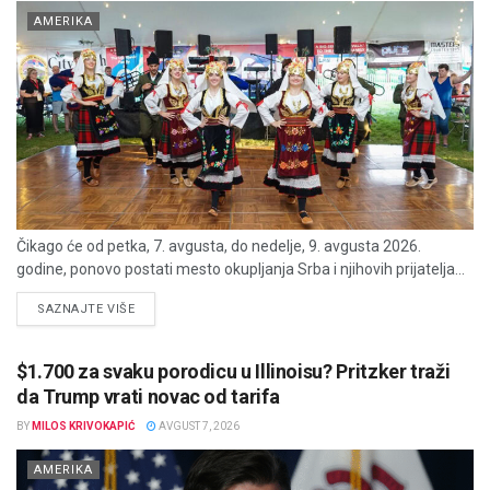
AMERIKA
Čikago će od petka, 7. avgusta, do nedelje, 9. avgusta 2026.
godine, ponovo postati mesto okupljanja Srba i njihovih prijatelja...
DETAILS
SAZNAJTE VIŠE
$1.700 za svaku porodicu u Illinoisu? Pritzker traži
da Trump vrati novac od tarifa
BY
MILOS KRIVOKAPIĆ
AVGUST 7, 2026
AMERIKA