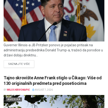
Guverner Illinois-a JB Pritzker ponovo je pojačao pritisak na
administraciju predsednika Donald Trump-a, tražeći da porodice u
državi dobiju direktnu...
DETAILS
SAZNAJTE VIŠE
Tajno skrovište Anne Frank stiglo u Čikago: Više od
130 originalnih predmeta pred posetiocima
BY
MILOS KRIVOKAPIĆ
AVGUST 7, 2026
AMERIKA