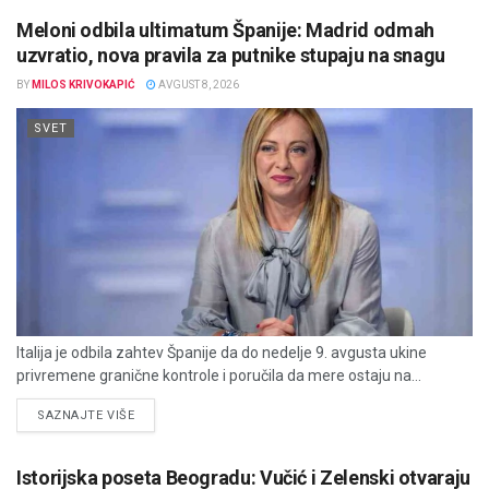
Meloni odbila ultimatum Španije: Madrid odmah
uzvratio, nova pravila za putnike stupaju na snagu
BY
MILOS KRIVOKAPIĆ
AVGUST 8, 2026
SVET
Italija je odbila zahtev Španije da do nedelje 9. avgusta ukine
privremene granične kontrole i poručila da mere ostaju na...
DETAILS
SAZNAJTE VIŠE
Istorijska poseta Beogradu: Vučić i Zelenski otvaraju