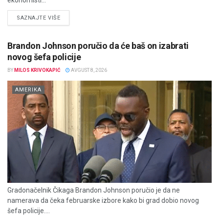
ekonomisti...
DETAILS
SAZNAJTE VIŠE
Brandon Johnson poručio da će baš on izabrati
novog šefa policije
BY
MILOS KRIVOKAPIĆ
AVGUST 8, 2026
AMERIKA
Gradonačelnik Čikaga Brandon Johnson poručio je da ne
namerava da čeka februarske izbore kako bi grad dobio novog
šefa policije....