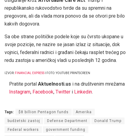
osiguranje kroz
Affordable Care Act
. Trump i
republikansko rukovodstvo tvrde da su spremni na
pregovore, ali da vlada mora ponovo da se otvori pre bilo
kakvih dogovora.
Sa obe strane političke podele koje su čvrsto ukopane u
svoje pozicije, ne nazire se jasan izlaz iz situacije, dok
vojnici, federalni radnici i građani čekaju rasplet trećeg po
redu zastoja u američkoj vladi u poslednjih 12 godina.
IZVOR:
FINANCIAL EXPRESS
I FOTO: YOUTUBE PRINTSCREEN
Pratite portal
Aktuelnosti.us
i na društvenim mrežama
Instagram
,
Facebook
,
Twitter
i
Linkedin
.
Tags:
$8 billion Pentagon funds
Amerika
budžetski zastoj
Defense Department
Donald Trump
Federal workers
government funding