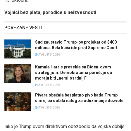
15. oktobra.“
Vojnici bez plata, porodice u neizvesnosti
POVEZANE VESTI
Sud zaustavio Trump-ov projekat od $400
miliona: Bela kuća ide pred Supreme Court
AVGUST 8, 2026
Kamala Harris presekla sa Biden-ovom
strategijom: Demokratama poručuje da
moraju biti „nemilosrdniji“
AVGUST 8, 2026
Pivara obećala besplatno pivo kada Trump
umre, pa dobila nalog za oduzimanje dozvole
AVGUST 8, 2026
Iako je Trump ovom direktivom obezbedio da vojska dobije