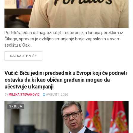
Portillo’s, jedan od najpoznatijih restoranskih lanaca poreklom iz
Čikaga, sproveo je ozbiljno smanjenje broja zaposlenih u svom
sedištu u Oak...
DETAILS
SAZNAJTE VIŠE
Vučić: Biću jedini predsednik u Evropi koji će podneti
ostavku da bi kao običan građanin mogao da
učestvuje u kampanji
BY
MILENA STEVANOVIĆ
AVGUST 7, 2026
SRBIJA