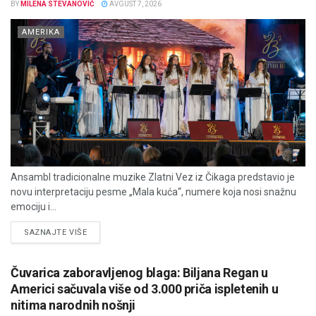
BY
MILENA STEVANOVIĆ
AVGUST 7, 2026
AMERIKA
Ansambl tradicionalne muzike Zlatni Vez iz Čikaga predstavio je
novu interpretaciju pesme „Mala kuća“, numere koja nosi snažnu
emociju i...
DETAILS
SAZNAJTE VIŠE
Čuvarica zaboravljenog blaga: Biljana Regan u
Americi sačuvala više od 3.000 priča ispletenih u
nitima narodnih nošnji