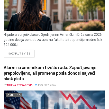
Hiljade srednjoškolaca u Sjedinjenim Američkim Državama 2026.
godine dobija ponude za upis na fakultete i stipendije vredne čak
$24.000, i...
DETAILS
SAZNAJTE VIŠE
Alarm na američkom tržištu rada: Zapošljavanje
prepolovljeno, ali promena posla donosi najveći
skok plata
BY
MILENA STEVANOVIĆ
AVGUST 7, 2026
AMERIKA