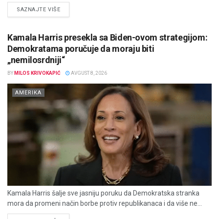
DETAILS
SAZNAJTE VIŠE
Kamala Harris presekla sa Biden-ovom strategijom:
Demokratama poručuje da moraju biti
„nemilosrdniji“
BY
MILOS KRIVOKAPIĆ
AVGUST 8, 2026
AMERIKA
Kamala Harris šalje sve jasniju poruku da Demokratska stranka
mora da promeni način borbe protiv republikanaca i da više ne...