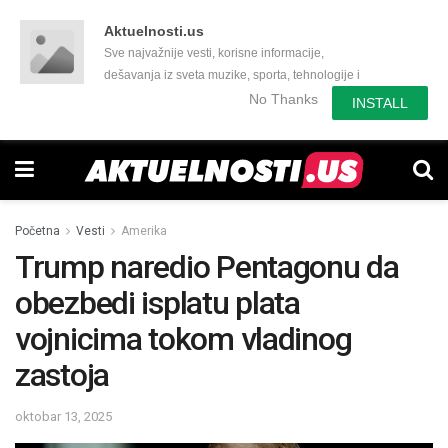
Aktuelnosti.us
Sve najvažnije vesti, korisne informacije,
dešavanja iz sveta muzike, sporta, tehnologije i
još mnogo toga zanimljivog.
No Thanks
INSTALL
Početna
Vesti
Amerika
Trump naredio Pentagonu da
obezbedi isplatu plata
vojnicima tokom vladinog
zastoja
oktobar 13, 2025