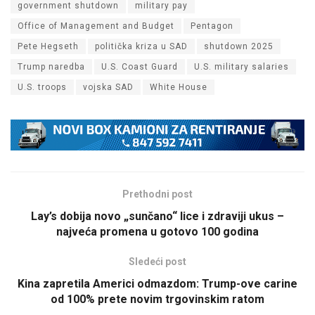
government shutdown
military pay
Office of Management and Budget
Pentagon
Pete Hegseth
politička kriza u SAD
shutdown 2025
Trump naredba
U.S. Coast Guard
U.S. military salaries
U.S. troops
vojska SAD
White House
Prethodni post
Lay’s dobija novo „sunčano“ lice i zdraviji ukus –
najveća promena u gotovo 100 godina
Sledeći post
Kina zapretila Americi odmazdom: Trump-ove carine
od 100% prete novim trgovinskim ratom