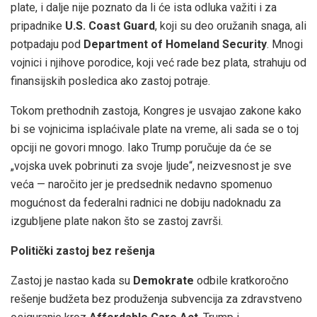
plate, i dalje nije poznato da li će ista odluka važiti i za
pripadnike
U.S. Coast Guard
, koji su deo oružanih snaga, ali
potpadaju pod
Department of Homeland Security
. Mnogi
vojnici i njihove porodice, koji već rade bez plata, strahuju od
finansijskih posledica ako zastoj potraje.
Tokom prethodnih zastoja, Kongres je usvajao zakone kako
bi se vojnicima isplaćivale plate na vreme, ali sada se o toj
opciji ne govori mnogo. Iako Trump poručuje da će se
„vojska uvek pobrinuti za svoje ljude“, neizvesnost je sve
veća — naročito jer je predsednik nedavno spomenuo
mogućnost da federalni radnici ne dobiju nadoknadu za
izgubljene plate nakon što se zastoj završi.
Politički zastoj bez rešenja
Zastoj je nastao kada su
Demokrate
odbile kratkoročno
rešenje budžeta bez produženja subvencija za zdravstveno