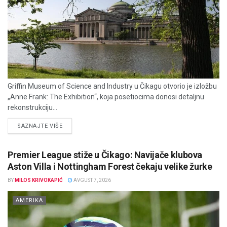
Griffin Museum of Science and Industry u Čikagu otvorio je izložbu
„Anne Frank: The Exhibition“, koja posetiocima donosi detaljnu
rekonstrukciju...
DETAILS
SAZNAJTE VIŠE
Premier League stiže u Čikago: Navijače klubova
Aston Villa i Nottingham Forest čekaju velike žurke
BY
MILOS KRIVOKAPIĆ
AVGUST 7, 2026
AMERIKA