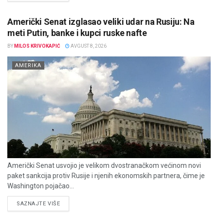
Američki Senat izglasao veliki udar na Rusiju: Na
meti Putin, banke i kupci ruske nafte
BY
MILOS KRIVOKAPIĆ
AVGUST 8, 2026
AMERIKA
Američki Senat usvojio je velikom dvostranačkom većinom novi
paket sankcija protiv Rusije i njenih ekonomskih partnera, čime je
Washington pojačao...
DETAILS
SAZNAJTE VIŠE