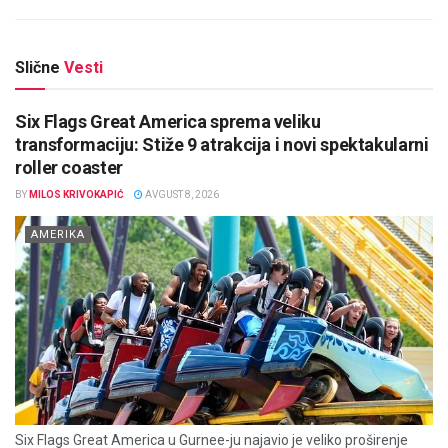
Slične
Vesti
Six Flags Great America sprema veliku
transformaciju: Stiže 9 atrakcija i novi spektakularni
roller coaster
BY
MILOS KRIVOKAPIĆ
AVGUST 8, 2026
AMERIKA
Six Flags Great America u Gurnee-ju najavio je veliko proširenje