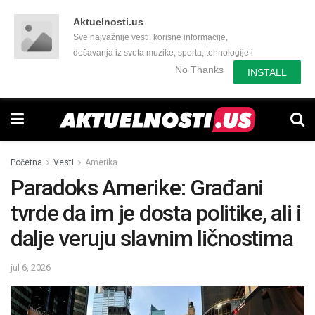
Aktuelnosti.us
Sve najvažnije vesti, korisne informacije,
dešavanja iz sveta muzike, sporta, tehnologije i
još mnogo toga zanimljivog.
No Thanks
INSTALL
Početna
Vesti
Amerika
Paradoks Amerike: Građani
tvrde da im je dosta politike, ali i
dalje veruju slavnim ličnostima
jul 6, 2026