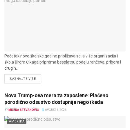
Početak nove školske godine približava se, a više organizacija i
škola širom Čikaga priprema besplatnu podelu rančeva, pribora i
drugih...
DETAILS
SAZNAJTE VIŠE
Nova Trump-ova mera za zaposlene: Plaćeno
porodično odsustvo dostupnije nego ikada
BY
MILENA STEVANOVIĆ
AVGUST 6, 2026
AMERIKA