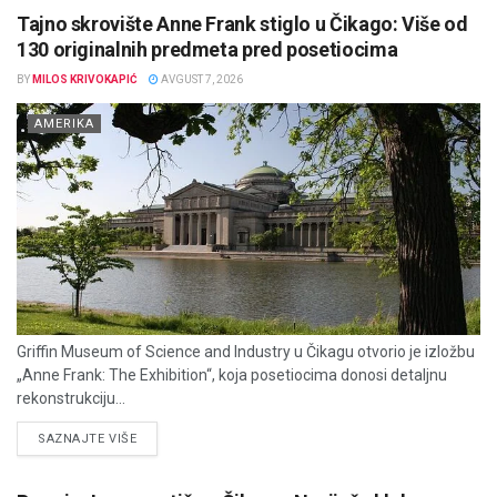
Tajno skrovište Anne Frank stiglo u Čikago: Više od
130 originalnih predmeta pred posetiocima
BY
MILOS KRIVOKAPIĆ
AVGUST 7, 2026
AMERIKA
Griffin Museum of Science and Industry u Čikagu otvorio je izložbu
„Anne Frank: The Exhibition“, koja posetiocima donosi detaljnu
rekonstrukciju...
DETAILS
SAZNAJTE VIŠE