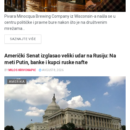
Pivara Minocqua Brewing Company iz Wisconsin-a našla se u
centru političke i pravne bure nakon što je na društvenim
mrežama...
DETAILS
SAZNAJTE VIŠE
Američki Senat izglasao veliki udar na Rusiju: Na
meti Putin, banke i kupci ruske nafte
BY
MILOS KRIVOKAPIĆ
AVGUST 8, 2026
AMERIKA