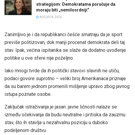
strategijom: Demokratama poručuje da
moraju biti „nemilosrdniji“
AVGUST 8, 2026
Zanimljivo je i da republikanci češće smatraju da je sport
previše politizovan, dok manji procenat demokrata deli taj
stav. Ipak, većina ispitanika se slaže da dodatno uvođenje
politike u ove sfere nije poželjno.
Iako mnogi tvrde da ih politički stavovi slavnih ne utiču,
podaci govore suprotno – veliki broj Amerikanaca priznaje
da su barem jednom promenili mišljenje upravo zbog javnog
istupa poznate osobe.
Zaključak istraživanja je jasan: javne ličnosti nalaze se
između očekivanja da budu neutralne i pritiska da zauzmu
stav, što ih stavlja u nezahvalnu poziciju u duboko
podeljenom društvu.