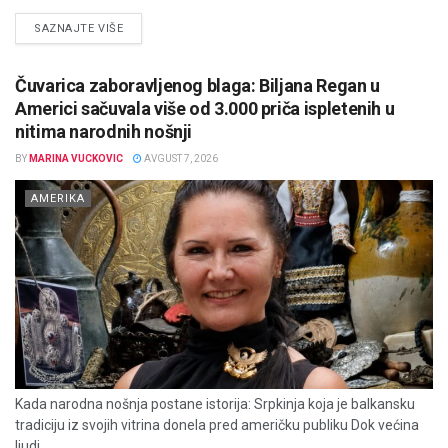
DETAILS
SAZNAJTE VIŠE
Čuvarica zaboravljenog blaga: Biljana Regan u
Americi sačuvala više od 3.000 priča ispletenih u
nitima narodnih nošnji
BY
MARINA VUCKOVIC
AVGUST 7, 2026
AMERIKA
Kada narodna nošnja postane istorija: Srpkinja koja je balkansku
tradiciju iz svojih vitrina donela pred američku publiku Dok većina
ljudi...