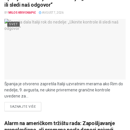
ili sledi naš odgovor“
BY
MILOS KRIVOKAPIĆ
AVGUST 7, 2026
SVET
Španija je otvoreno zapretila Italiji uzvratnim merama ako Rim do
nedelje, 9. avgusta, ne ukine privremene granične kontrole
uvedene za...
DETAILS
SAZNAJTE VIŠE
Alarm na američkom tržištu rada: Zapošljavanje
prepolovljeno, ali promena posla donosi najveći