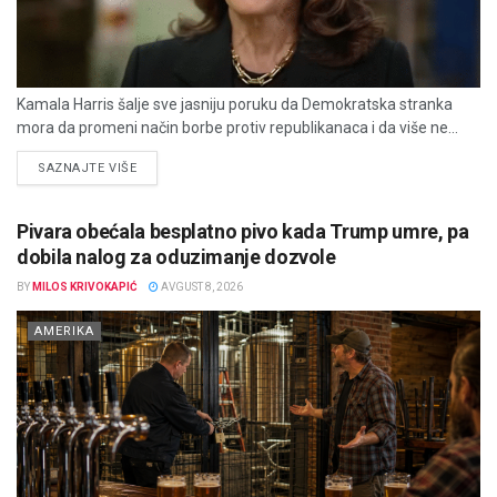
Kamala Harris šalje sve jasniju poruku da Demokratska stranka
mora da promeni način borbe protiv republikanaca i da više ne...
DETAILS
SAZNAJTE VIŠE
Pivara obećala besplatno pivo kada Trump umre, pa
dobila nalog za oduzimanje dozvole
BY
MILOS KRIVOKAPIĆ
AVGUST 8, 2026
AMERIKA