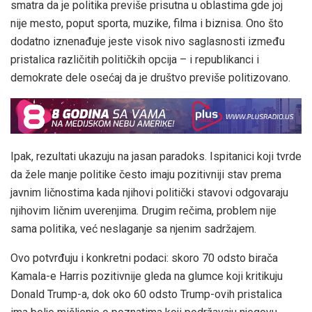
smatra da je politika previše prisutna u oblastima gde joj
nije mesto, poput sporta, muzike, filma i biznisa. Ono što
dodatno iznenađuje jeste visok nivo saglasnosti između
pristalica različitih političkih opcija – i republikanci i
demokrate dele osećaj da je društvo previše politizovano.
Ipak, rezultati ukazuju na jasan paradoks. Ispitanici koji tvrde
da žele manje politike često imaju pozitivniji stav prema
javnim ličnostima kada njihovi politički stavovi odgovaraju
njihovim ličnim uverenjima. Drugim rečima, problem nije
sama politika, već neslaganje sa njenim sadržajem.
Ovo potvrđuju i konkretni podaci: skoro 70 odsto birača
Kamala-e Harris pozitivnije gleda na glumce koji kritikuju
Donald Trump-a, dok oko 60 odsto Trump-ovih pristalica