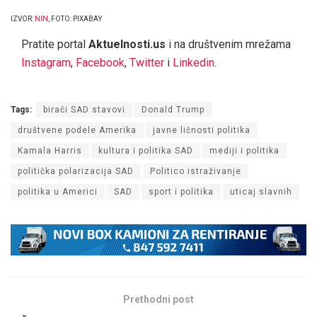
IZVOR:
NIN
, FOTO: PIXABAY
Pratite portal
Aktuelnosti.us
i na društvenim mrežama
Instagram
,
Facebook
,
Twitter
i
Linkedin
.
Tags:
birači SAD stavovi
Donald Trump
društvene podele Amerika
javne ličnosti politika
Kamala Harris
kultura i politika SAD
mediji i politika
politička polarizacija SAD
Politico istraživanje
politika u Americi
SAD
sport i politika
uticaj slavnih
Prethodni post