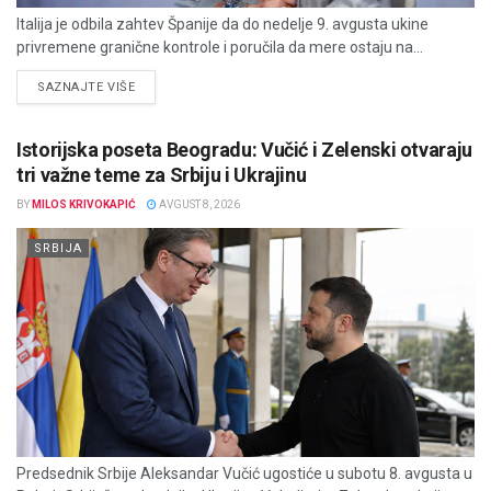
Italija je odbila zahtev Španije da do nedelje 9. avgusta ukine
privremene granične kontrole i poručila da mere ostaju na...
DETAILS
SAZNAJTE VIŠE
Istorijska poseta Beogradu: Vučić i Zelenski otvaraju
tri važne teme za Srbiju i Ukrajinu
BY
MILOS KRIVOKAPIĆ
AVGUST 8, 2026
SRBIJA
Predsednik Srbije Aleksandar Vučić ugostiće u subotu 8. avgusta u