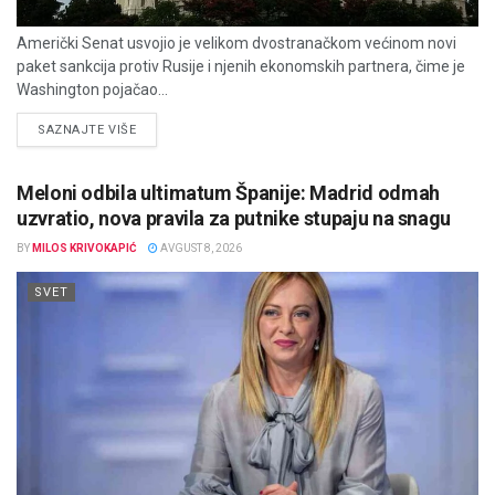
Američki Senat usvojio je velikom dvostranačkom većinom novi
paket sankcija protiv Rusije i njenih ekonomskih partnera, čime je
Washington pojačao...
DETAILS
SAZNAJTE VIŠE
Meloni odbila ultimatum Španije: Madrid odmah
uzvratio, nova pravila za putnike stupaju na snagu
BY
MILOS KRIVOKAPIĆ
AVGUST 8, 2026
SVET