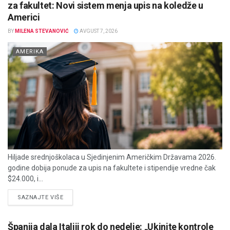
za fakultet: Novi sistem menja upis na koledže u
Americi
BY
MILENA STEVANOVIĆ
AVGUST 7, 2026
AMERIKA
Hiljade srednjoškolaca u Sjedinjenim Američkim Državama 2026.
godine dobija ponude za upis na fakultete i stipendije vredne čak
$24.000, i...
DETAILS
SAZNAJTE VIŠE
Španija dala Italiji rok do nedelje: „Ukinite kontrole