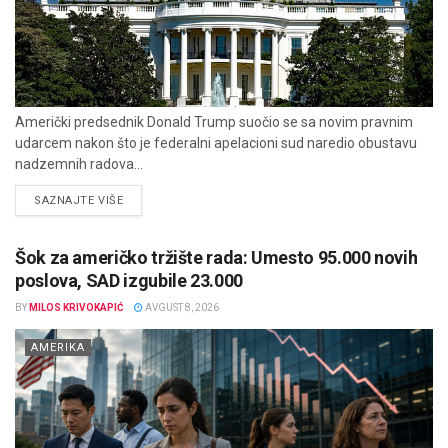
Američki predsednik Donald Trump suočio se sa novim pravnim
udarcem nakon što je federalni apelacioni sud naredio obustavu
nadzemnih radova...
DETAILS
SAZNAJTE VIŠE
Šok za američko tržište rada: Umesto 95.000 novih
poslova, SAD izgubile 23.000
BY
MILOS KRIVOKAPIĆ
AVGUST 8, 2026
AMERIKA