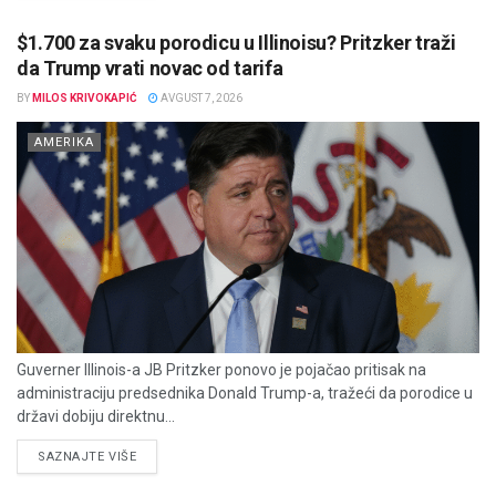
$1.700 za svaku porodicu u Illinoisu? Pritzker traži
da Trump vrati novac od tarifa
BY
MILOS KRIVOKAPIĆ
AVGUST 7, 2026
AMERIKA
Guverner Illinois-a JB Pritzker ponovo je pojačao pritisak na
administraciju predsednika Donald Trump-a, tražeći da porodice u
državi dobiju direktnu...
DETAILS
SAZNAJTE VIŠE