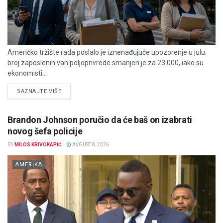
Američko tržište rada poslalo je iznenađujuće upozorenje u julu:
broj zaposlenih van poljoprivrede smanjen je za 23.000, iako su
ekonomisti...
DETAILS
SAZNAJTE VIŠE
Brandon Johnson poručio da će baš on izabrati
novog šefa policije
BY
MILOS KRIVOKAPIĆ
AVGUST 8, 2026
AMERIKA