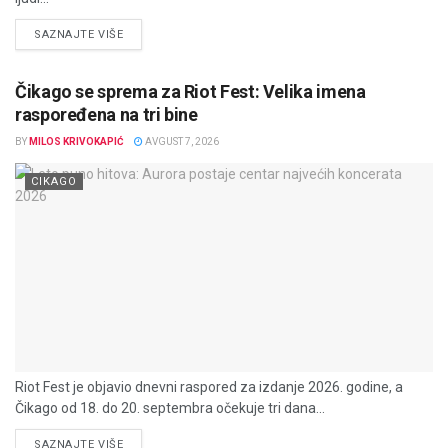
DETAILS
SAZNAJTE VIŠE
Čikago se sprema za Riot Fest: Velika imena
raspoređena na tri bine
BY
MILOS KRIVOKAPIĆ
AVGUST 7, 2026
CIKAGO
Riot Fest je objavio dnevni raspored za izdanje 2026. godine, a
Čikago od 18. do 20. septembra očekuje tri dana...
DETAILS
SAZNAJTE VIŠE