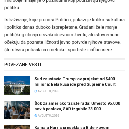
ima bolje mišljenje o poznatima koji podržavaju njegovu
politiku.
Istraživanje, koje prenosi Politico, pokazuje koliko su kultura
i politika danas duboko isprepletane. Građani žele manje
političkog uticaja u svakodnevnom životu, ali istovremeno
očekuju da poznate ličnosti javno potvrde njihove stavove,
što stvara pritisak na umetnike, sportiste i influensere.
POVEZANE VESTI
Sud zaustavio Trump-ov projekat od $400
miliona: Bela kuća ide pred Supreme Court
AVGUST 8, 2026
Šok za američko tržište rada: Umesto 95.000
novih poslova, SAD izgubile 23.000
AVGUST 8, 2026
Kamala Harris presekla sa Biden-ovom