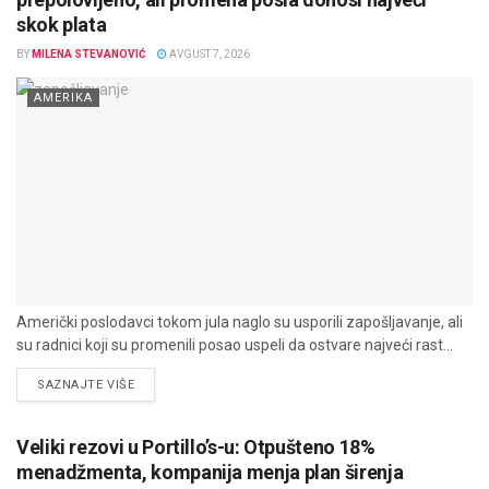
skok plata
BY
MILENA STEVANOVIĆ
AVGUST 7, 2026
AMERIKA
Američki poslodavci tokom jula naglo su usporili zapošljavanje, ali
su radnici koji su promenili posao uspeli da ostvare najveći rast...
DETAILS
SAZNAJTE VIŠE
Veliki rezovi u Portillo’s-u: Otpušteno 18%
menadžmenta, kompanija menja plan širenja