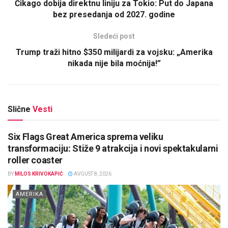
Čikago dobija direktnu liniju za Tokio: Put do Japana
bez presedanja od 2027. godine
Sledeći post
Trump traži hitno $350 milijardi za vojsku: „Amerika
nikada nije bila moćnija!”
Slične
Vesti
Six Flags Great America sprema veliku
transformaciju: Stiže 9 atrakcija i novi spektakularni
roller coaster
BY
MILOS KRIVOKAPIĆ
AVGUST 8, 2026
AMERIKA