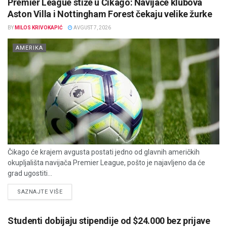
Premier League stiže u Čikago: Navijače klubova
Aston Villa i Nottingham Forest čekaju velike žurke
BY
MILOS KRIVOKAPIĆ
AVGUST 7, 2026
AMERIKA
Čikago će krajem avgusta postati jedno od glavnih američkih
okupljališta navijača Premier League, pošto je najavljeno da će
grad ugostiti...
DETAILS
SAZNAJTE VIŠE
Studenti dobijaju stipendije od $24.000 bez prijave