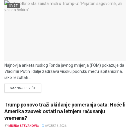
SVET
Najnovija anketa ruskog Fonda javnog mnjenja (FOM) pokazuje da
Vladimir Putin i dalje zadržava visoku podršku među ispitanicima,
iako rezultati...
DETAILS
SAZNAJTE VIŠE
Trump ponovo traži ukidanje pomeranja sata: Hoće li
Amerika zauvek ostati na letnjem računanju
vremena?
BY
MILENA STEVANOVIĆ
AVGUST 6, 2026