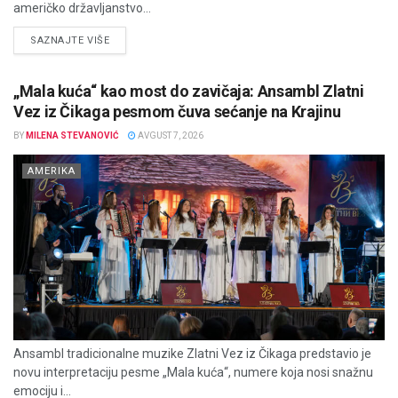
američko državljanstvo...
DETAILS
SAZNAJTE VIŠE
„Mala kuća“ kao most do zavičaja: Ansambl Zlatni
Vez iz Čikaga pesmom čuva sećanje na Krajinu
BY
MILENA STEVANOVIĆ
AVGUST 7, 2026
AMERIKA
Ansambl tradicionalne muzike Zlatni Vez iz Čikaga predstavio je
novu interpretaciju pesme „Mala kuća“, numere koja nosi snažnu
emociju i...