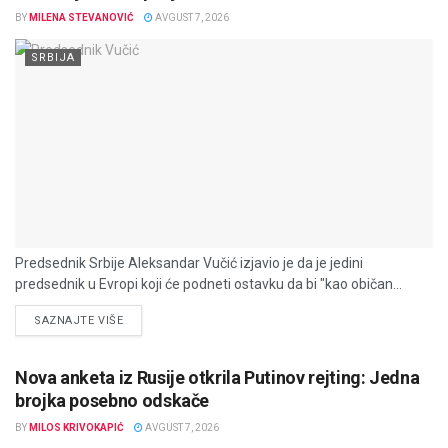
BY
MILENA STEVANOVIĆ
AVGUST 7, 2026
SRBIJA
Predsednik Srbije Aleksandar Vučić izjavio je da je jedini
predsednik u Evropi koji će podneti ostavku da bi "kao običan...
DETAILS
SAZNAJTE VIŠE
Nova anketa iz Rusije otkrila Putinov rejting: Jedna
brojka posebno odskače
BY
MILOS KRIVOKAPIĆ
AVGUST 7, 2026