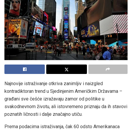
Najnovije istraživanje otkriva zanimljiv i naizgled
kontradiktoran trend u Sjedinjenim Američkim Državama –
građani sve češće izražavaju zamor od politike u
svakodnevnom životu, ali istovremeno priznaju da ih stavovi
poznatih ličnosti i dalje značajno utiču.
Prema podacima istraživanja, čak 60 odsto Amerikanaca