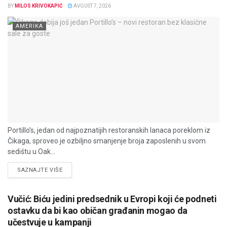
BY
MILOS KRIVOKAPIĆ
AVGUST 7, 2026
AMERIKA
Portillo’s, jedan od najpoznatijih restoranskih lanaca poreklom iz
Čikaga, sproveo je ozbiljno smanjenje broja zaposlenih u svom
sedištu u Oak...
DETAILS
SAZNAJTE VIŠE
Vučić: Biću jedini predsednik u Evropi koji će podneti
ostavku da bi kao običan građanin mogao da
učestvuje u kampanji