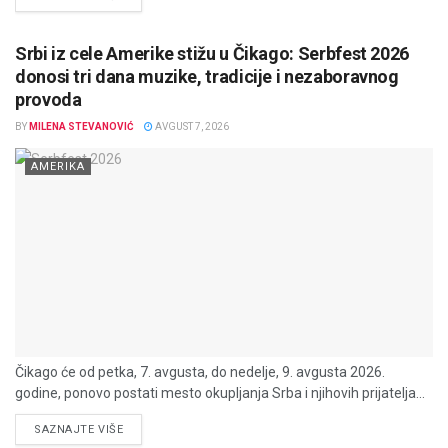
Srbi iz cele Amerike stižu u Čikago: Serbfest 2026
donosi tri dana muzike, tradicije i nezaboravnog
provoda
BY
MILENA STEVANOVIĆ
AVGUST 7, 2026
AMERIKA
Čikago će od petka, 7. avgusta, do nedelje, 9. avgusta 2026.
godine, ponovo postati mesto okupljanja Srba i njihovih prijatelja...
DETAILS
SAZNAJTE VIŠE