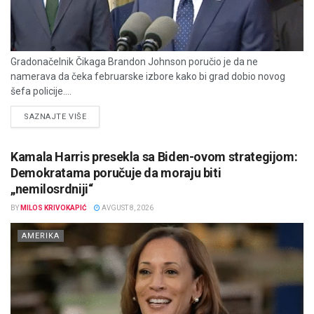
Gradonačelnik Čikaga Brandon Johnson poručio je da ne
namerava da čeka februarske izbore kako bi grad dobio novog
šefa policije....
DETAILS
SAZNAJTE VIŠE
Kamala Harris presekla sa Biden-ovom strategijom:
Demokratama poručuje da moraju biti
„nemilosrdniji“
BY
MILOS KRIVOKAPIĆ
AVGUST 8, 2026
AMERIKA