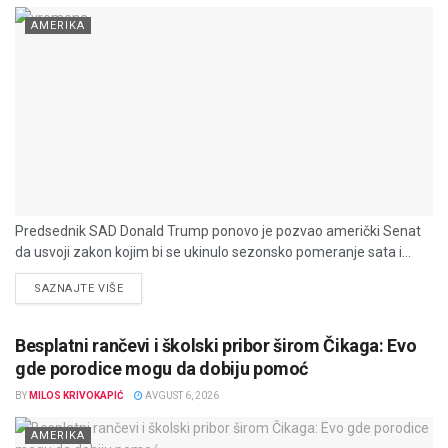
AMERIKA
Predsednik SAD Donald Trump ponovo je pozvao američki Senat
da usvoji zakon kojim bi se ukinulo sezonsko pomeranje sata i...
DETAILS
SAZNAJTE VIŠE
Besplatni rančevi i školski pribor širom Čikaga: Evo
gde porodice mogu da dobiju pomoć
BY
MILOS KRIVOKAPIĆ
AVGUST 6, 2026
AMERIKA