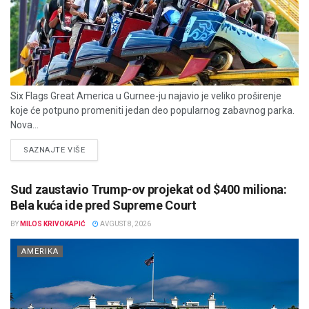
Six Flags Great America u Gurnee-ju najavio je veliko proširenje
koje će potpuno promeniti jedan deo popularnog zabavnog parka.
Nova...
DETAILS
SAZNAJTE VIŠE
Sud zaustavio Trump-ov projekat od $400 miliona:
Bela kuća ide pred Supreme Court
BY
MILOS KRIVOKAPIĆ
AVGUST 8, 2026
AMERIKA