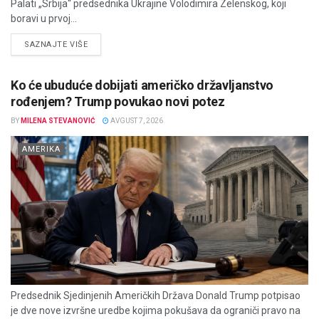
Palati „Srbija“ predsednika Ukrajine Volodimira Zelenskog, koji
boravi u prvoj...
DETAILS
SAZNAJTE VIŠE
Ko će ubuduće dobijati američko državljanstvo
rođenjem? Trump povukao novi potez
BY
MILENA STEVANOVIĆ
AVGUST 7, 2026
AMERIKA
Predsednik Sjedinjenih Američkih Država Donald Trump potpisao
je dve nove izvršne uredbe kojima pokušava da ograniči pravo na