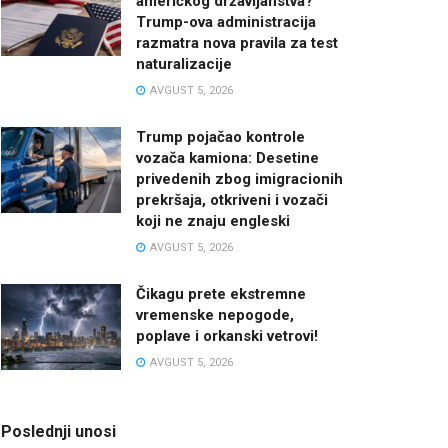
američkog državljanstva?
Trump-ova administracija
razmatra nova pravila za test
naturalizacije
AVGUST 5, 2026
Trump pojačao kontrole
vozača kamiona: Desetine
privedenih zbog imigracionih
prekršaja, otkriveni i vozači
koji ne znaju engleski
AVGUST 5, 2026
Čikagu prete ekstremne
vremenske nepogode,
poplave i orkanski vetrovi!
AVGUST 5, 2026
Poslednji unosi