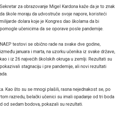
Sekretar za obrazovanje Migel Kardona kaže da je to znak
da škole moraju da udvostruče svoje napore, koristeći
milijarde dolara koje je Kongres dao školama da bi
pomogle učenicima da se oporave posle pandemije.
NAEP testovi se obično rade na svake dve godine,
između januara i marta, na uzorku učenika iz svake države,
kao i iz 26 najvećih školskih okruga u zemlji. Rezultati su
pokazivali stagnaciju i pre pandemije, ali novi rezultati
ada.
a. Kao što su se mnogi plašili, rasna nejednakost se, po
om razredu, belački učenici su imali opadanje od tri boda
ad od sedam bodova, pokazali su rezultati.