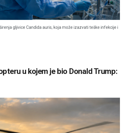
enja gljivice Candida auris, koja može izazvati teške infekcije i
kopteru u kojem je bio Donald Trump: