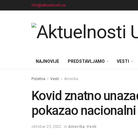
info@aktuelnosti.us
NAJNOVIJE
PREDSTAVLJAMO
VESTI
Početna
Vesti
Amerika
Kovid znatno unaza
pokazao nacionalni 
oktobar 25, 2022
in
Amerika
,
Vesti