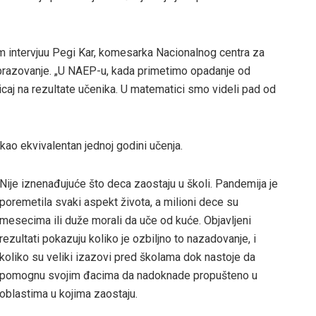
nom intervjuu Pegi Kar, komesarka Nacionalnog centra za
 obrazovanje. „U NAEP-u, kada primetimo opadanje od
icaj na rezultate učenika. U matematici smo videli pad od
kao ekvivalentan jednoj godini učenja.
Nije iznenađujuće što deca zaostaju u školi. Pandemija je
poremetila svaki aspekt života, a milioni dece su
mesecima ili duže morali da uče od kuće. Objavljeni
rezultati pokazuju koliko je ozbiljno to nazadovanje, i
koliko su veliki izazovi pred školama dok nastoje da
pomognu svojim đacima da nadoknade propušteno u
oblastima u kojima zaostaju.