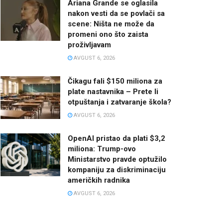
Ariana Grande se oglasila
nakon vesti da se povlači sa
scene: Ništa ne može da
promeni ono što zaista
proživljavam
AVGUST 6, 2026
Čikagu fali $150 miliona za
plate nastavnika – Prete li
otpuštanja i zatvaranje škola?
AVGUST 6, 2026
OpenAI pristao da plati $3,2
miliona: Trump-ovo
Ministarstvo pravde optužilo
kompaniju za diskriminaciju
američkih radnika
AVGUST 6, 2026