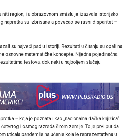
niti region, i u obrazovnom smislu je izazvala istorijsko
 napretka su izbrisane a povećao se rasni disparitet –
li su najveći pad u istoriji. Rezultati u čitanju su opali na
zume osnovne matematičke koncepte. Nijedna pojedinačna
rezultatima testova, dok neki u najboljem slučaju
retka – koja je poznata i kao „nacionalna đačka knjižica“
a četvrtog i osmog razreda širom zemlje. To je prvi put da
om uticaja pandemije na učenje koja je reprezentativna u