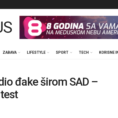
ZABAVA
LIFESTYLE
SPORT
TECH
KORISNE 
dio đake širom SAD –
test