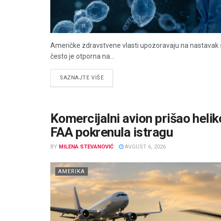
Američke zdravstvene vlasti upozoravaju na nastavak šir
često je otporna na...
DETAILS
SAZNAJTE VIŠE
Komercijalni avion prišao heli
FAA pokrenula istragu
BY
MILENA STEVANOVIĆ
AVGUST 6, 2026
AMERIKA