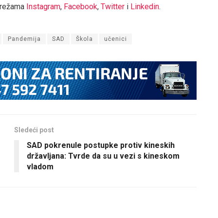
mrežama
Instagram
,
Facebook
,
Twitter
i
Linkedin
.
Pandemija
SAD
Škola
učenici
Sledeći post
SAD pokrenule postupke protiv kineskih
državljana: Tvrde da su u vezi s kineskom
vladom