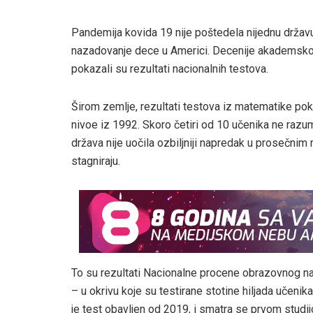
Pandemija kovida 19 nije poštedela nijednu državu 
nazadovanje dece u Americi. Decenije akademskog
pokazali su rezultati nacionalnih testova.
Širom zemlje, rezultati testova iz matematike pokaza
nivoe iz 1992. Skoro četiri od 10 učenika ne ra
država nije uočila ozbiljniji napredak u prosečnim 
stagniraju.
To su rezultati Nacionalne procene obrazovnog nap
– u okrivu koje su testirane stotine hiljada učenik
je test obavljen od 2019, i smatra se prvom studij