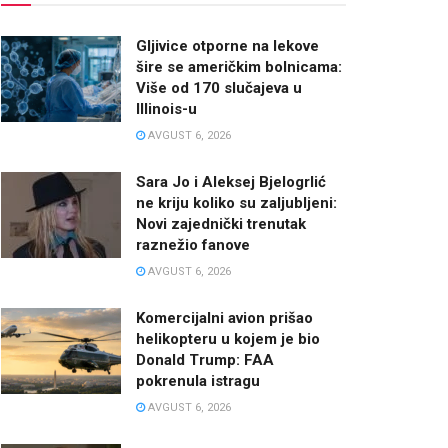
Gljivice otporne na lekove
šire se američkim bolnicama:
Više od 170 slučajeva u
Illinois-u
AVGUST 6, 2026
Sara Jo i Aleksej Bjelogrlić
ne kriju koliko su zaljubljeni:
Novi zajednički trenutak
raznežio fanove
AVGUST 6, 2026
Komercijalni avion prišao
helikopteru u kojem je bio
Donald Trump: FAA
pokrenula istragu
AVGUST 6, 2026