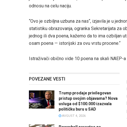
odnosu na celu naciju.
“Ovo je ozbiljna uzbuna za nas“, izjavila je u jed
statistiku obrazovanja, ogranka Sekretarijata za
jednog ili dva poena, kažemo da to ima ozbiljan ut
osam poena — istorijski za ovu vrstu procene.“
Istraživači obično vide 10 poena na skali NAEP-a 
POVEZANE VESTI
Trump prodaje privilegovan
pristup svojim objavama? Nova
usluga od $100.000 izazvala
političku buru u SAD
AVGUST 4, 2026
Powerball narastao na