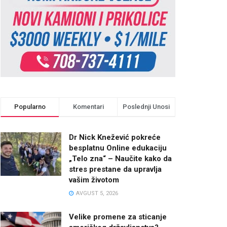
Popularno
Komentari
Poslednji Unosi
Dr Nick Knežević pokreće
besplatnu Online edukaciju
„Telo zna“ – Naučite kako da
stres prestane da upravlja
vašim životom
AVGUST 5, 2026
Velike promene za sticanje