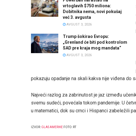
vrtoglavih $750 miliona:
Dobitnika nema, novi pokušaj
već 3. avgusta
AVGUST 3, 2026
Trump šokirao Evropu:
„Grenland će biti pod kontrolom
SAD pre kraja mog mandata“
AVGUST 3, 2026
pokazuju opadanje na skali kakva nije viđena do s
Najveći razlog za zabrinutost je jaz između učenik
svemu sudeći, povećala tokom pandemije. U četvrt
u matematici, dok su crnci i Hispanci zabeležili p
IZVOR:
GLAS AMERIKE
FOTO: RT