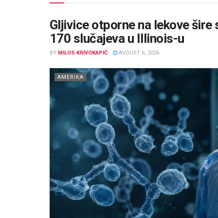
Gljivice otporne na lekove šir
170 slučajeva u Illinois-u
BY
MILOS KRIVOKAPIĆ
AVGUST 6, 2026
AMERIKA