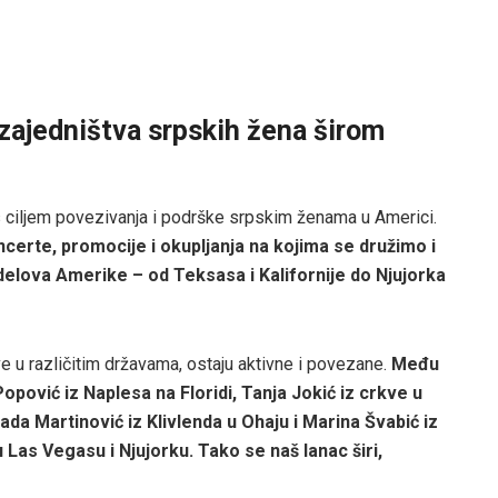
zajedništva srpskih žena širom
 ciljem povezivanja i podrške srpskim ženama u Americi.
erte, promocije i okupljanja na kojima se družimo i
 delova Amerike – od Teksasa i Kalifornije do Njujorka
ve u različitim državama, ostaju aktivne i povezane.
Među
opović iz Naplesa na Floridi, Tanja Jokić iz crkve u
Nada Martinović iz Klivlenda u Ohaju i Marina Švabić iz
as Vegasu i Njujorku. Tako se naš lanac širi,