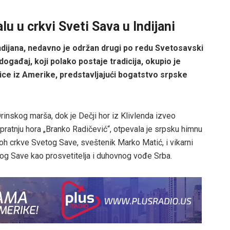
lu u crkvi Sveti Sava u Indijani
Indijana, nedavno je održan drugi po redu Svetosavski
ogađaj, koji polako postaje tradicija, okupio je
ice iz Amerike, predstavljajući bogatstvo srpske
nskog marša, dok je Dečji hor iz Klivlenda izveo
ratnju hora „Branko Radičević“, otpevala je srpsku himnu
roh crkve Svetog Save, sveštenik Marko Matić, i vikarni
etog Save kao prosvetitelja i duhovnog vođe Srba.