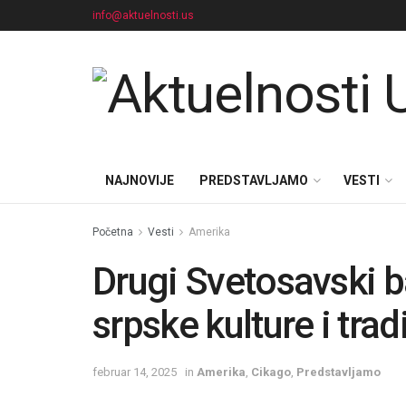
info@aktuelnosti.us
NAJNOVIJE
PREDSTAVLJAMO
VESTI
Početna
Vesti
Amerika
Drugi Svetosavski b
srpske kulture i trad
februar 14, 2025
in
Amerika
,
Cikago
,
Predstavljamo