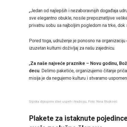
„Jedan od najlepših i nezaboravnijih događaja ud
sve elegantno obukle, nosile prepoznatljive velike
privatnu sobu sa najboljim pogledom na trke, dok 
Pored toga, udruženje je ponosno na organizaciju
izuzetan kulturni doživljaj za našu zajednicu.
„
Za naše najveće praznike – Novu godinu, Bo
decu
. Delimo paketiće, organizujemo čitanje priča 
misija je da negujemo kulturu i stvaramo uspomene
Srpska dijaspora slavi uspeh i tradiciju; Foto: Nina Stojković
Plakete za istaknute pojedince