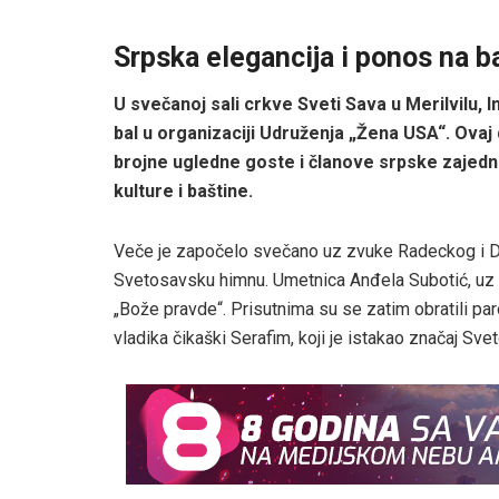
Srpska elegancija i ponos na ba
U svečanoj sali crkve Sveti Sava u Merilvilu, 
bal u organizaciji Udruženja „Žena USA“. Ovaj d
brojne ugledne goste i članove srpske zajedn
kulture i baštine.
Veče je započelo svečano uz zvuke Radeckog i Dri
Svetosavsku himnu. Umetnica Anđela Subotić, uz p
„Bože pravde“. Prisutnima su se zatim obratili pa
vladika čikaški Serafim, koji je istakao značaj Sv