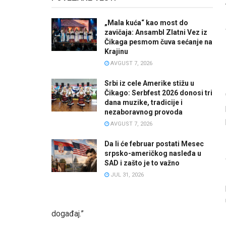
„Mala kuća“ kao most do
zavičaja: Ansambl Zlatni Vez iz
Čikaga pesmom čuva sećanje na
Krajinu
AVGUST 7, 2026
Srbi iz cele Amerike stižu u
Čikago: Serbfest 2026 donosi tri
dana muzike, tradicije i
nezaboravnog provoda
AVGUST 7, 2026
Da li će februar postati Mesec
srpsko-američkog nasleđa u
SAD i zašto je to važno
JUL 31, 2026
događaj.”