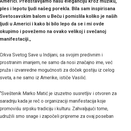
Americi. Predstavljamo našu eleganciju kroz muziku,
ples i lepotu ljudi našeg porekla. Bila sam inspirisana
Svetosavskim balom u Beču i pomislila koliko je naših
ljudi u Americi i kako bi bilo lepo da se i mi ovde
okupimo i povežemo na ovako velikoj i svečanoj
manifestaciji.
„
Crkva Svetog Save u Indijani, sa svojim predivnim i
prostranim imanjem, ne samo da nosi značajno ime, već
pruža i izvanredne mogućnosti za doček gostiju iz celog
sveta, a ne samo iz Amerike, ističe Vasilić.
“Sveštenik Marko Matić je izuzetno susretljiv i otvoren za
saradnju kada je reč o organizaciji manifestacija koje
promovišu srpsku tradiciju i kulturu. Zahvaljujući tome,
udružili smo snage i započeli pripreme za ovaj poseban