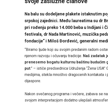
svoje zaslužne članove
Na balu su dodeljene plakete istaknutim po
srpskoj zajednici. Među laureatima su dr B
pri rođenju preko 14.000 beba u Indijani i 
festivala, dr Nada Martinović, muzička ped
fondacije“ i Miloš Đorđević, generalni med
“Biramo ljude koji su svojim predanim radom ostavi
njenom razvoju i očuvanju tradicije.
Naš zadatak j
prenesemo bogatu kulturnu baštinu budućim ge
put
.” – ističe predsednica Udruženja “Žena USA” G
medijima, stekla mnoštvo dragocenih kontakata i pri
dijaspore.
Nakon svečanog programa i večere, zabava se na
svojom interpretacijom dodatno ulepšali atmosfer