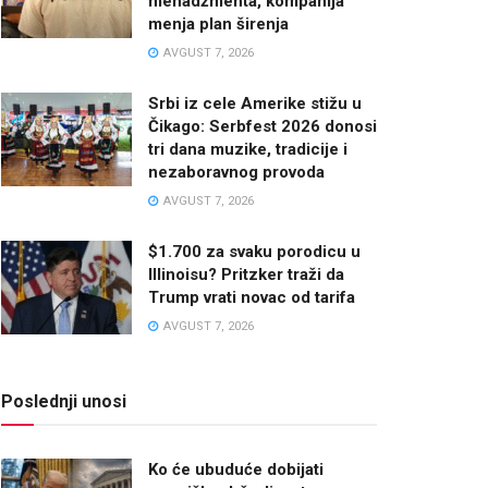
menadžmenta, kompanija
menja plan širenja
AVGUST 7, 2026
Srbi iz cele Amerike stižu u
Čikago: Serbfest 2026 donosi
tri dana muzike, tradicije i
nezaboravnog provoda
AVGUST 7, 2026
$1.700 za svaku porodicu u
Illinoisu? Pritzker traži da
Trump vrati novac od tarifa
AVGUST 7, 2026
Poslednji unosi
Ko će ubuduće dobijati