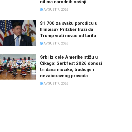
nitima narodnih nošnji
AVGUST 7, 2026
$1.700 za svaku porodicu u
Illinoisu? Pritzker traži da
Trump vrati novac od tarifa
AVGUST 7, 2026
Srbi iz cele Amerike stižu u
Čikago: Serbfest 2026 donosi
tri dana muzike, tradicije i
nezaboravnog provoda
AVGUST 7, 2026