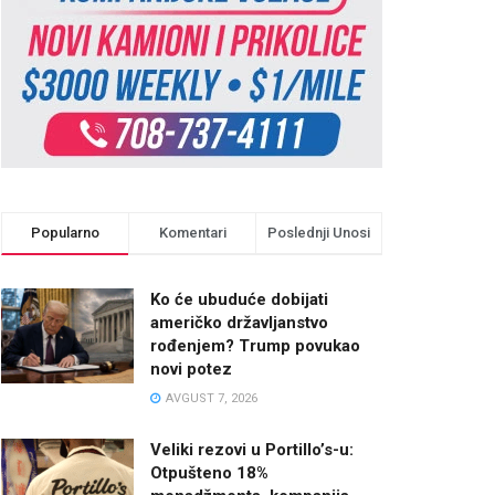
Popularno
Komentari
Poslednji Unosi
Ko će ubuduće dobijati
američko državljanstvo
rođenjem? Trump povukao
novi potez
AVGUST 7, 2026
Veliki rezovi u Portillo’s-u:
Otpušteno 18%