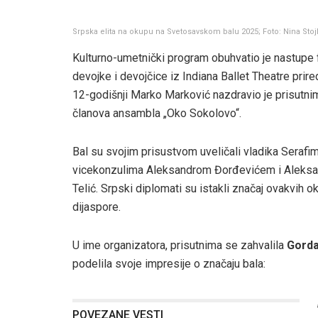
Srpska elita na okupu na Svetosavskom balu 2025; Foto: Nina Stoj
Kulturno-umetnički program obuhvatio je nastupe f
devojke i devojčice iz Indiana Ballet Theatre prir
12-godišnji Marko Marković nazdravio je prisutni
članova ansambla „Oko Sokolovo“.
Bal su svojim prisustvom uveličali vladika Serafi
vicekonzulima Aleksandrom Đorđevićem i Aleksan
Telić. Srpski diplomati su istakli značaj ovakvih o
dijaspore.
U ime organizatora, prisutnima se zahvalila
Gorda
podelila svoje impresije o značaju bala:
POVEZANE VESTI