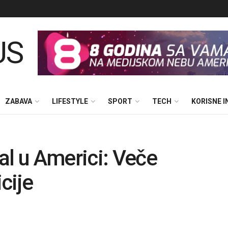
ZABAVA
LIFESTYLE
SPORT
TECH
KORISNE 
al u Americi: Veče
icije