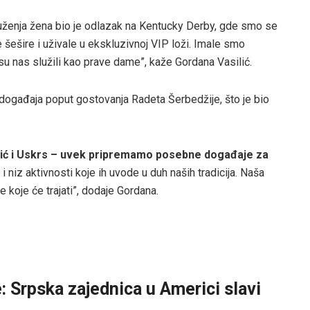
ruženja žena bio je odlazak na Kentucky Derby, gde smo se
 šešire i uživale u ekskluzivnoj VIP loži. Imale smo
su nas služili kao prave dame”, kaže Gordana Vasilić.
 događaja poput gostovanja Radeta Šerbedžije, što je bio
žić i Uskrs – uvek pripremamo posebne događaje za
i niz aktivnosti koje ih uvode u duh naših tradicija. Naša
 koje će trajati”, dodaje Gordana.
: Srpska zajednica u Americi slavi