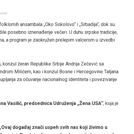
ković
olklornih ansambala „Oko Sokolovo“ i „Srbadija“, dok su
edile posebno iznenađenje večeri. U duhu srpske tradicije,
ma, a program je zaokružen prelepim valcerom u izvedbi
m, konzul žeran Republike Srbije Andrija Zečević sa
drom Milićem, kao i konzul Bosne i Hercegovine Tatjana
kupljanja za očuvanje nacionalnog identiteta i povezivanje
na Vasilić, predsednica Udruženja „Žena USA“
, koja je
„
Ovaj događaj znači uspeh svih nas koji živimo u