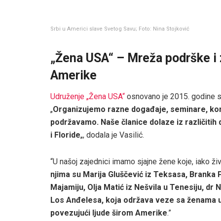
Srbi u Americi slave Svetog Savu; Foto: Nina Stojković
„Žena USA“ – Mreža podrške i 
Amerike
Udruženje „Žena USA“
osnovano je 2015. godine s
„
Organizujemo razne događaje, seminare, konc
podržavamo. Naše članice dolaze iz različitih
i Floride
„, dodala je Vasilić.
“U našoj zajednici imamo sjajne žene koje, iako ži
njima su Marija Gluščević iz Teksasa, Branka P
Majamiju, Olja Matić iz Nešvila u Tenesiju, dr 
Los Anđelesa, koja održava veze sa ženama u L
povezujući ljude širom Amerike
.”