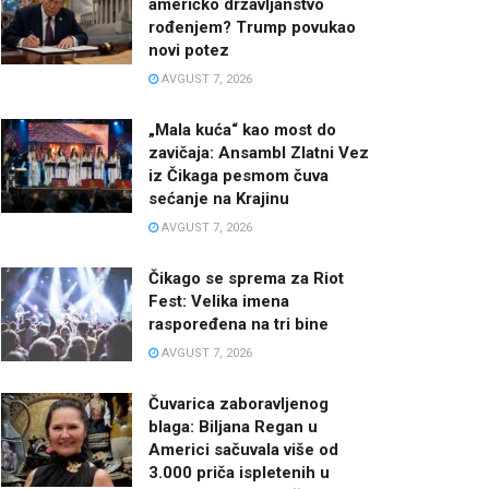
američko državljanstvo
rođenjem? Trump povukao
novi potez
AVGUST 7, 2026
„Mala kuća“ kao most do
zavičaja: Ansambl Zlatni Vez
iz Čikaga pesmom čuva
sećanje na Krajinu
AVGUST 7, 2026
Čikago se sprema za Riot
Fest: Velika imena
raspoređena na tri bine
AVGUST 7, 2026
Čuvarica zaboravljenog
blaga: Biljana Regan u
Americi sačuvala više od
3.000 priča ispletenih u