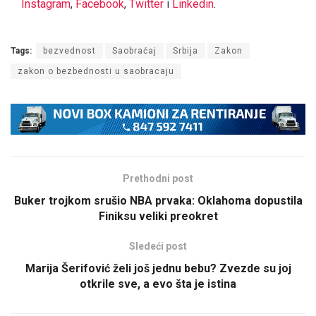
Instagram
,
Facebook
,
Twitter
i
Linkedin
.
Tags:
bezvednost
Saobraćaj
Srbija
Zakon
zakon o bezbednosti u saobracaju
Prethodni post
Buker trojkom srušio NBA prvaka: Oklahoma dopustila
Finiksu veliki preokret
Sledeći post
Marija Šerifović želi još jednu bebu? Zvezde su joj
otkrile sve, a evo šta je istina