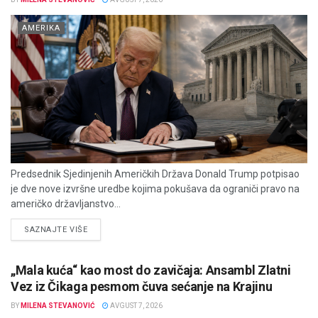
AMERIKA
Predsednik Sjedinjenih Američkih Država Donald Trump potpisao
je dve nove izvršne uredbe kojima pokušava da ograniči pravo na
američko državljanstvo...
DETAILS
SAZNAJTE VIŠE
„Mala kuća“ kao most do zavičaja: Ansambl Zlatni
Vez iz Čikaga pesmom čuva sećanje na Krajinu
BY
MILENA STEVANOVIĆ
AVGUST 7, 2026