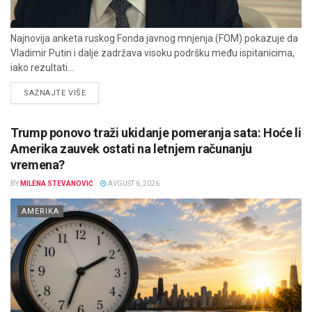
Najnovija anketa ruskog Fonda javnog mnjenja (FOM) pokazuje da
Vladimir Putin i dalje zadržava visoku podršku među ispitanicima,
iako rezultati...
DETAILS
SAZNAJTE VIŠE
Trump ponovo traži ukidanje pomeranja sata: Hoće li
Amerika zauvek ostati na letnjem računanju
vremena?
BY
MILENA STEVANOVIĆ
AVGUST 6, 2026
AMERIKA