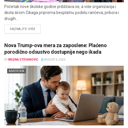
Početak nove školske godine približava se, a više organizacija i
škola širom Čikaga priprema besplatnu podelu rančeva, pribora i
drugih...
DETAILS
SAZNAJTE VIŠE
Nova Trump-ova mera za zaposlene: Plaćeno
porodično odsustvo dostupnije nego ikada
BY
MILENA STEVANOVIĆ
AVGUST 6, 2026
AMERIKA