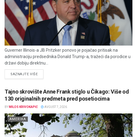
Guverner Illinois-a JB Pritzker ponovo je pojačao pritisak na
administraciju predsednika Donald Trump-a, tražeći da porodice u
državi dobiju direktnu...
DETAILS
SAZNAJTE VIŠE
Tajno skrovište Anne Frank stiglo u Čikago: Više od
130 originalnih predmeta pred posetiocima
BY
MILOS KRIVOKAPIĆ
AVGUST 7, 2026
AMERIKA