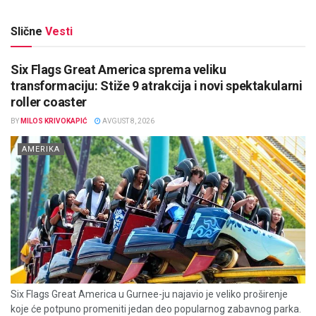
Slične
Vesti
Six Flags Great America sprema veliku
transformaciju: Stiže 9 atrakcija i novi spektakularni
roller coaster
BY
MILOS KRIVOKAPIĆ
AVGUST 8, 2026
AMERIKA
Six Flags Great America u Gurnee-ju najavio je veliko proširenje
koje će potpuno promeniti jedan deo popularnog zabavnog parka.