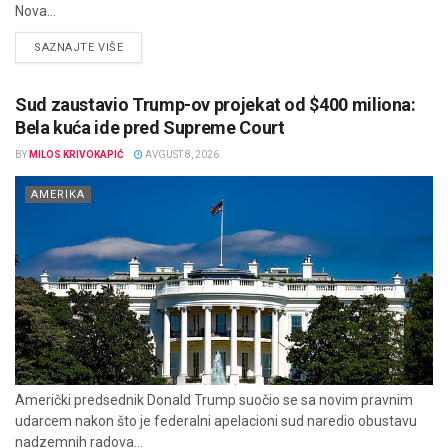
Nova...
DETAILS
SAZNAJTE VIŠE
Sud zaustavio Trump-ov projekat od $400 miliona:
Bela kuća ide pred Supreme Court
BY
MILOS KRIVOKAPIĆ
AVGUST 8, 2026
AMERIKA
Američki predsednik Donald Trump suočio se sa novim pravnim
udarcem nakon što je federalni apelacioni sud naredio obustavu
nadzemnih radova...