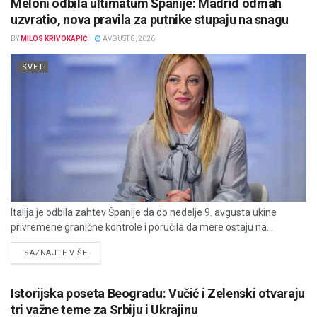
Meloni odbila ultimatum Španije: Madrid odmah
uzvratio, nova pravila za putnike stupaju na snagu
BY
MILOS KRIVOKAPIĆ
AVGUST 8, 2026
SVET
Italija je odbila zahtev Španije da do nedelje 9. avgusta ukine
privremene granične kontrole i poručila da mere ostaju na...
DETAILS
SAZNAJTE VIŠE
Istorijska poseta Beogradu: Vučić i Zelenski otvaraju
tri važne teme za Srbiju i Ukrajinu