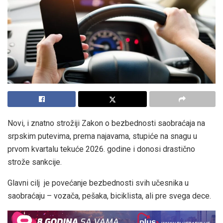
Novi, i znatno strožiji Zakon o bezbednosti saobraćaja na
srpskim putevima, prema najavama, stupiće na snagu u
prvom kvartalu tekuće 2026. godine i donosi drastično
strože sankcije.
Glavni cilj je povećanje bezbednosti svih učesnika u
saobraćaju – vozača, pešaka, biciklista, ali pre svega dece.