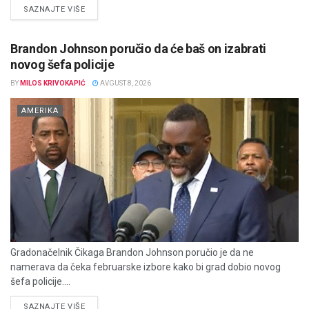
DETAILS
SAZNAJTE VIŠE
Brandon Johnson poručio da će baš on izabrati
novog šefa policije
BY
MILOS KRIVOKAPIĆ
AVGUST 8, 2026
AMERIKA
Gradonačelnik Čikaga Brandon Johnson poručio je da ne
namerava da čeka februarske izbore kako bi grad dobio novog
šefa policije....
DETAILS
SAZNAJTE VIŠE