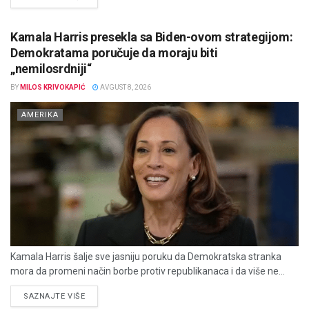
Kamala Harris presekla sa Biden-ovom strategijom:
Demokratama poručuje da moraju biti
„nemilosrdniji“
BY
MILOS KRIVOKAPIĆ
AVGUST 8, 2026
AMERIKA
Kamala Harris šalje sve jasniju poruku da Demokratska stranka
mora da promeni način borbe protiv republikanaca i da više ne...
DETAILS
SAZNAJTE VIŠE