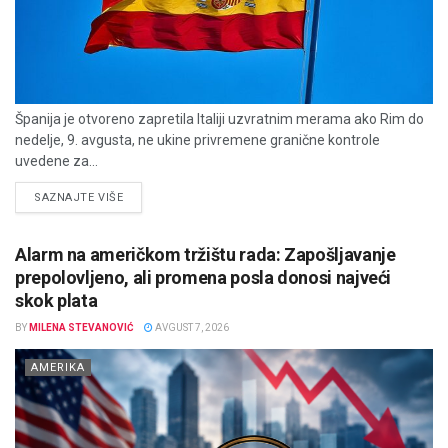
Španija je otvoreno zapretila Italiji uzvratnim merama ako Rim do
nedelje, 9. avgusta, ne ukine privremene granične kontrole
uvedene za...
DETAILS
SAZNAJTE VIŠE
Alarm na američkom tržištu rada: Zapošljavanje
prepolovljeno, ali promena posla donosi najveći
skok plata
BY
MILENA STEVANOVIĆ
AVGUST 7, 2026
AMERIKA