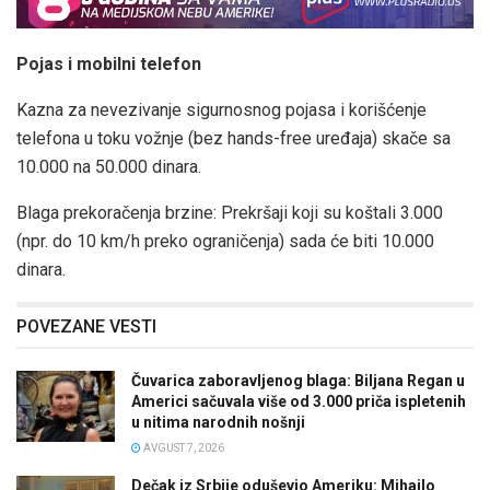
Pojas i mobilni telefon
Kazna za nevezivanje sigurnosnog pojasa i korišćenje
telefona u toku vožnje (bez hands-free uređaja) skače sa
10.000 na 50.000 dinara.
Blaga prekoračenja brzine: Prekršaji koji su koštali 3.000
(npr. do 10 km/h preko ograničenja) sada će biti 10.000
dinara.
POVEZANE VESTI
Čuvarica zaboravljenog blaga: Biljana Regan u
Americi sačuvala više od 3.000 priča ispletenih
u nitima narodnih nošnji
AVGUST 7, 2026
Dečak iz Srbije oduševio Ameriku: Mihajlo