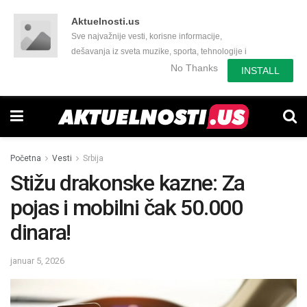
Aktuelnosti.us
Sve najvažnije vesti, korisne informacije,
dešavanja iz sveta muzike, sporta, tehnologije i
još mnogo toga zanimljivog.
No Thanks
INSTALL
Početna
Vesti
Srbija
Stižu drakonske kazne: Za
pojas i mobilni čak 50.000
dinara!
januar 5, 2026