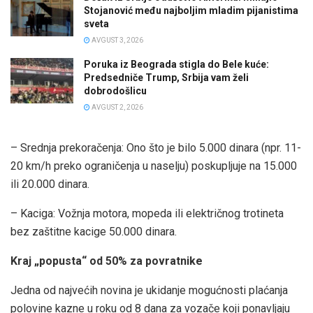
Stojanović među najboljim mladim pijanistima
sveta
AVGUST 3, 2026
Poruka iz Beograda stigla do Bele kuće:
Predsedniče Trump, Srbija vam želi
dobrodošlicu
AVGUST 2, 2026
– Srednja prekoračenja: Ono što je bilo 5.000 dinara (npr. 11-
20 km/h preko ograničenja u naselju) poskupljuje na 15.000
ili 20.000 dinara.
– Kaciga: Vožnja motora, mopeda ili električnog trotineta
bez zaštitne kacige 50.000 dinara.
Kraj „popusta“ od 50% za povratnike
Jedna od najvećih novina je ukidanje mogućnosti plaćanja
polovine kazne u roku od 8 dana za vozače koji ponavljaju