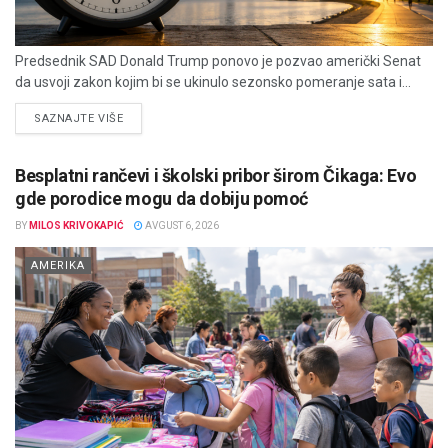
Predsednik SAD Donald Trump ponovo je pozvao američki Senat
da usvoji zakon kojim bi se ukinulo sezonsko pomeranje sata i...
DETAILS
SAZNAJTE VIŠE
Besplatni rančevi i školski pribor širom Čikaga: Evo
gde porodice mogu da dobiju pomoć
BY
MILOS KRIVOKAPIĆ
AVGUST 6, 2026
AMERIKA