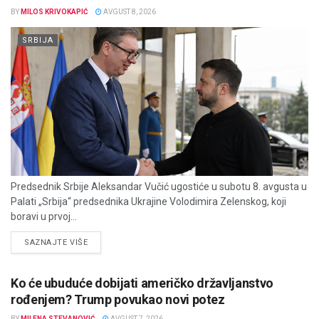
BY
MILOS KRIVOKAPIĆ
AVGUST 8, 2026
SRBIJA
Predsednik Srbije Aleksandar Vučić ugostiće u subotu 8. avgusta u
Palati „Srbija“ predsednika Ukrajine Volodimira Zelenskog, koji
boravi u prvoj...
DETAILS
SAZNAJTE VIŠE
Ko će ubuduće dobijati američko državljanstvo
rođenjem? Trump povukao novi potez
BY
MILENA STEVANOVIĆ
AVGUST 7, 2026