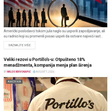
Američki poslodavci tokom jula naglo su usporili zapošljavanje, ali
su radnici koji su promenili posao uspeli da ostvare najveći rast...
DETAILS
SAZNAJTE VIŠE
Veliki rezovi u Portillo’s-u: Otpušteno 18%
menadžmenta, kompanija menja plan širenja
BY
MILOS KRIVOKAPIĆ
AVGUST 7, 2026
AMERIKA