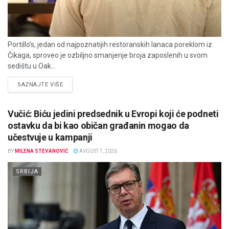
Portillo’s, jedan od najpoznatijih restoranskih lanaca poreklom iz
Čikaga, sproveo je ozbiljno smanjenje broja zaposlenih u svom
sedištu u Oak...
DETAILS
SAZNAJTE VIŠE
Vučić: Biću jedini predsednik u Evropi koji će podneti
ostavku da bi kao običan građanin mogao da
učestvuje u kampanji
BY
MILENA STEVANOVIĆ
AVGUST 7, 2026
SRBIJA