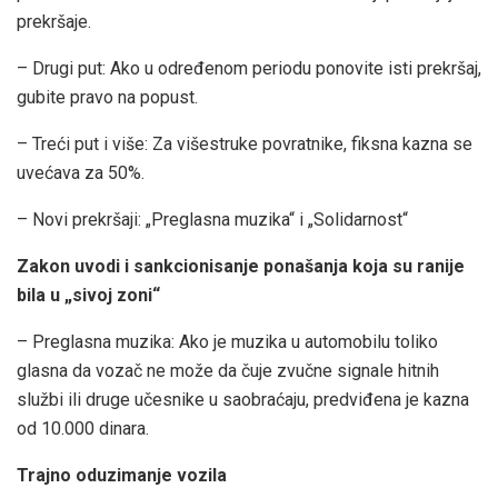
prekršaje.
– Drugi put: Ako u određenom periodu ponovite isti prekršaj,
gubite pravo na popust.
– Treći put i više: Za višestruke povratnike, fiksna kazna se
uvećava za 50%.
– Novi prekršaji: „Preglasna muzika“ i „Solidarnost“
Zakon uvodi i sankcionisanje ponašanja koja su ranije
bila u „sivoj zoni“
– Preglasna muzika: Ako je muzika u automobilu toliko
glasna da vozač ne može da čuje zvučne signale hitnih
službi ili druge učesnike u saobraćaju, predviđena je kazna
od 10.000 dinara.
Trajno oduzimanje vozila