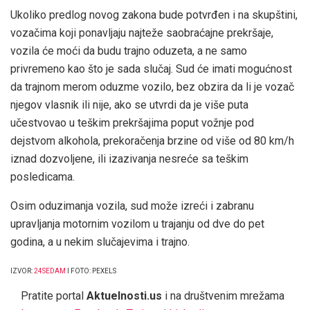
Ukoliko predlog novog zakona bude potvrđen i na skupštini,
vozačima koji ponavljaju najteže saobraćajne prekršaje,
vozila će moći da budu trajno oduzeta, a ne samo
privremeno kao što je sada slučaj. Sud će imati mogućnost
da trajnom merom oduzme vozilo, bez obzira da li je vozač
njegov vlasnik ili nije, ako se utvrdi da je više puta
učestvovao u teškim prekršajima poput vožnje pod
dejstvom alkohola, prekoračenja brzine od više od 80 km/h
iznad dozvoljene, ili izazivanja nesreće sa teškim
posledicama.
Osim oduzimanja vozila, sud može izreći i zabranu
upravljanja motornim vozilom u trajanju od dve do pet
godina, a u nekim slučajevima i trajno.
IZVOR:
24SEDAM
I FOTO: PEXELS
Pratite portal
Aktuelnosti.us
i na društvenim mrežama