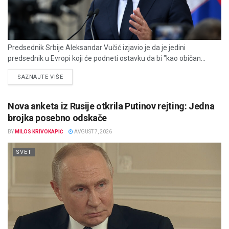
Predsednik Srbije Aleksandar Vučić izjavio je da je jedini
predsednik u Evropi koji će podneti ostavku da bi "kao običan...
DETAILS
SAZNAJTE VIŠE
Nova anketa iz Rusije otkrila Putinov rejting: Jedna
brojka posebno odskače
BY
MILOS KRIVOKAPIĆ
AVGUST 7, 2026
SVET