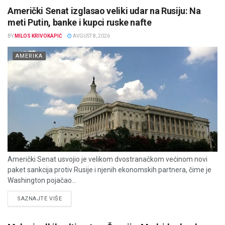
Američki Senat izglasao veliki udar na Rusiju: Na
meti Putin, banke i kupci ruske nafte
BY
MILOS KRIVOKAPIĆ
AVGUST 8, 2026
AMERIKA
Američki Senat usvojio je velikom dvostranačkom većinom novi
paket sankcija protiv Rusije i njenih ekonomskih partnera, čime je
Washington pojačao...
DETAILS
SAZNAJTE VIŠE