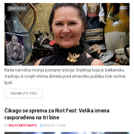
AMERIKA
Kada narodna nošnja postane istorija: Srpkinja koja je balkansku
tradiciju iz svojih vitrina donela pred američku publiku Dok većina
ljudi...
DETAILS
SAZNAJTE VIŠE
Čikago se sprema za Riot Fest: Velika imena
raspoređena na tri bine
BY
MILOS KRIVOKAPIĆ
AVGUST 7, 2026