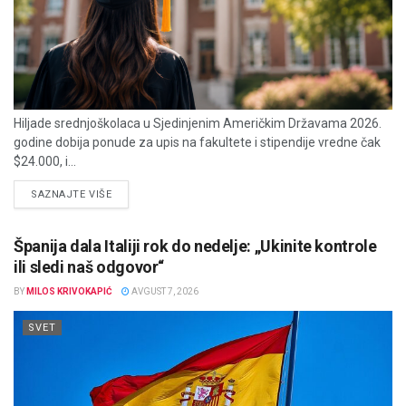
Hiljade srednjoškolaca u Sjedinjenim Američkim Državama 2026.
godine dobija ponude za upis na fakultete i stipendije vredne čak
$24.000, i...
DETAILS
SAZNAJTE VIŠE
Španija dala Italiji rok do nedelje: „Ukinite kontrole
ili sledi naš odgovor“
BY
MILOS KRIVOKAPIĆ
AVGUST 7, 2026
SVET