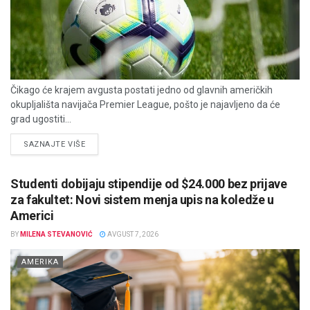
Čikago će krajem avgusta postati jedno od glavnih američkih
okupljališta navijača Premier League, pošto je najavljeno da će
grad ugostiti...
DETAILS
SAZNAJTE VIŠE
Studenti dobijaju stipendije od $24.000 bez prijave
za fakultet: Novi sistem menja upis na koledže u
Americi
BY
MILENA STEVANOVIĆ
AVGUST 7, 2026
AMERIKA