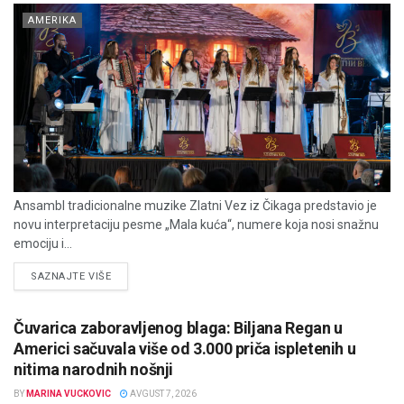
AMERIKA
Ansambl tradicionalne muzike Zlatni Vez iz Čikaga predstavio je
novu interpretaciju pesme „Mala kuća“, numere koja nosi snažnu
emociju i...
DETAILS
SAZNAJTE VIŠE
Čuvarica zaboravljenog blaga: Biljana Regan u
Americi sačuvala više od 3.000 priča ispletenih u
nitima narodnih nošnji
BY
MARINA VUCKOVIC
AVGUST 7, 2026