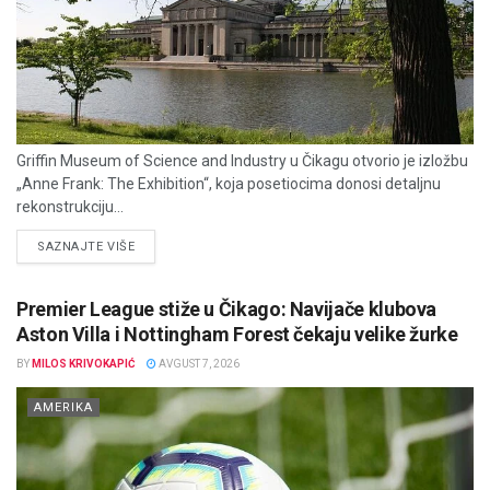
Griffin Museum of Science and Industry u Čikagu otvorio je izložbu
„Anne Frank: The Exhibition“, koja posetiocima donosi detaljnu
rekonstrukciju...
DETAILS
SAZNAJTE VIŠE
Premier League stiže u Čikago: Navijače klubova
Aston Villa i Nottingham Forest čekaju velike žurke
BY
MILOS KRIVOKAPIĆ
AVGUST 7, 2026
AMERIKA