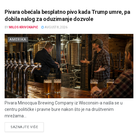
Pivara obećala besplatno pivo kada Trump umre, pa
dobila nalog za oduzimanje dozvole
BY
MILOS KRIVOKAPIĆ
AVGUST 8, 2026
AMERIKA
Pivara Minocqua Brewing Company iz Wisconsin-a našla se u
centru političke i pravne bure nakon što je na društvenim
mrežama...
DETAILS
SAZNAJTE VIŠE