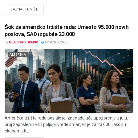
DETAILS
SAZNAJTE VIŠE
Šok za američko tržište rada: Umesto 95.000 novih
poslova, SAD izgubile 23.000
BY
MILOS KRIVOKAPIĆ
AVGUST 8, 2026
AMERIKA
Američko tržište rada poslalo je iznenađujuće upozorenje u julu:
broj zaposlenih van poljoprivrede smanjen je za 23.000, iako su
ekonomisti...