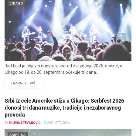
CIKAGO
Riot Fest je objavio dnevni raspored za izdanje 2026. godine, a
Čikago od 18. do 20. septembra očekuje tri dana...
DETAILS
SAZNAJTE VIŠE
Srbi iz cele Amerike stižu u Čikago: Serbfest 2026
donosi tri dana muzike, tradicije i nezaboravnog
provoda
BY
MILENA STEVANOVIĆ
AVGUST 7, 2026
AMERIKA