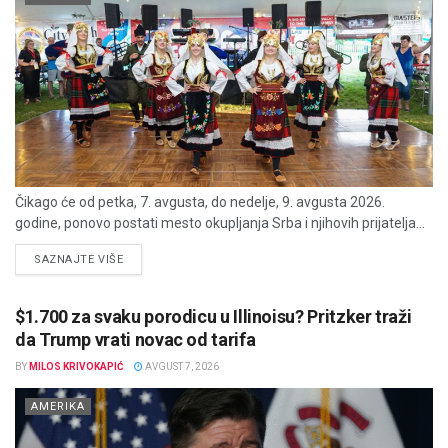
Čikago će od petka, 7. avgusta, do nedelje, 9. avgusta 2026.
godine, ponovo postati mesto okupljanja Srba i njihovih prijatelja...
DETAILS
SAZNAJTE VIŠE
$1.700 za svaku porodicu u Illinoisu? Pritzker traži
da Trump vrati novac od tarifa
BY
MILOS KRIVOKAPIĆ
AVGUST 7, 2026
AMERIKA